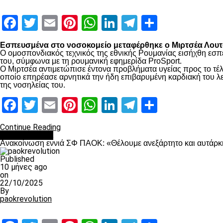
Facebook
Twitter
Email
Pinterest
WhatsApp
LinkedIn
Telegram
Μοιραστ
Εσπευσμένα στο νοσοκομείο μεταφέρθηκε ο Μιρτσέα Λουτσ
Ο ομοσπονδιακός τεχνικός της εθνικής Ρουμανίας εισήχθη εσπ
του, σύμφωνα με τη ρουμανική εφημερίδα ProSport.
Ο Μιρτσέα αντιμετώπισε έντονα προβλήματα υγείας προς το τέλ
οποίο επηρέασε αρνητικά την ήδη επιβαρυμένη καρδιακή του λει
της νοσηλείας του.
Facebook
Twitter
Email
Pinterest
WhatsApp
LinkedIn
Telegram
Μοιραστ
Continue Reading
Επικαιρότητα
Ανακοίνωση εννιά ΣΦ ΠΑΟΚ: «Θέλουμε ανεξάρτητο και αυτάρκη
Published
10 μήνες ago
on
22/10/2025
By
paokrevolution