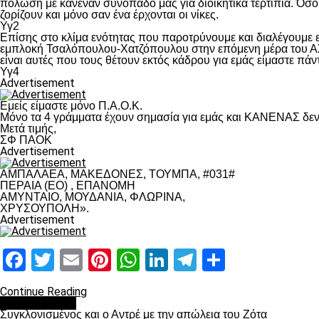
πόλωση με κανέναν συνοπαδό μας για διοικητικά τερτίπια. Όσο 
ζορίζουν και μόνο σαν ένα έρχονται οι νίκες.
Υγ2
Επίσης στο κλίμα ενότητας που παροτρύνουμε και διαλέγουμε
εμπλοκή Τσαλόπουλου-Χατζόπουλου στην επόμενη μέρα του ΑΣ Π
είναι αυτές που τους θέτουν εκτός κάδρου για εμάς είμαστε πά
Υγ4
Advertisement
Εμείς είμαστε μόνο Π.Α.Ο.Κ.
Μόνο τα 4 γράμματα έχουν σημασία για εμάς και ΚΑΝΕΝΑΣ δεν 
Μετά τιμής,
ΣΦ ΠΑΟΚ
Advertisement
ΑΜΠΑΛΑΕΑ, ΜΑΚΕΔΟΝΕΣ, ΤΟΥΜΠΑ, #031#
ΠΕΡΑΙΑ (ΕΟ) , ΕΠΑΝΟΜΗ
ΑΜΥΝΤΑΙΟ, ΜΟΥΔΑΝΙΑ, ΦΛΩΡΙΝΑ,
ΧΡΥΣΟΥΠΟΛΗ».
Advertisement
Facebook
Twitter
Email
Pinterest
WhatsApp
LinkedIn
Telegram
Μοιραστ
Continue Reading
Επικαιρότητα
Συγκλονισμένος και ο Αντρέ με την απώλεια του Ζότα