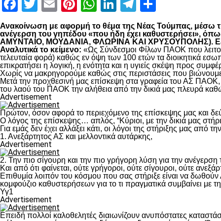
Facebook
Twitter
Email
Pinterest
WhatsApp
LinkedIn
Telegram
Μοιραστ
Ανακοίνωση με αφορμή το θέμα της Νέας Τούμπας, μέσω της
ανέγερση του γηπέδου «που ήδη έχει καθυστερήσει», 
ΑΜΥΝΤΑΙΟ, ΜΟΥΔΑΝΙΑ, ΦΛΩΡΙΝΑ ΚΑΙ ΧΡΥΣΟΥΠΟΛΗΣ). Εξηγο
Αναλυτικά το κείμενο:
«Ως Σύνδεσμοι Φίλων ΠΑΟΚ που λειτουρ
τελευταία φορά) καθώς εν όψη των 100 ετών τα διοικητικά εσω
επικρατήσει η λογική, η ενότητα και η υγιείς σκέψη προς συμ
Χωρίς να μακρηγορούμε καθώς στις περιστάσεις που βιώνουμε 
Μετά την προχθεσινή μας επίσκεψη στα γραφεία του ΑΣ ΠΑΟΚ, τ
του λαού του ΠΑΟΚ την αλήθεια από την δικιά μας πλευρά καθώ
Advertisement
Πρώτον, όσον αφορά το περιεχόμενο της επίσκεψης μας και δε
Ο λόγος της επίσκεψης… απλός, “Κύριοι, με την δικιά μας στήρ
Για εμάς δεν έχει αλλάξει κάτι, οι λόγοι της στήριξης μας από τ
1. Ανεξάρτητος ΑΣ και μελλοντικά αυτάρκης,
Advertisement
2. Την πιο σίγουρη και την πιο γρήγορη λύση για την ανέγερσ
Και από ότι φαίνεται, ούτε γρήγοροι, ούτε σίγουροι, ούτε ανεξάρ
Επιθυμία λοιπόν του κόσμου που σας στήριξε είναι να δωθούν
κομφούζιο καθυστερήσεων για το τι πραγματικά συμβαίνει με τ
Υγ1
Advertisement
Επειδή πολλοί καλοθελητές διαιωνίζουν ανυπόστατες καταστάσ