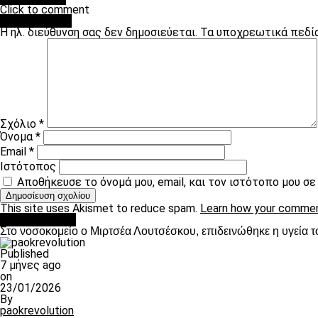
Click to comment
Leave a Reply
Η ηλ. διεύθυνση σας δεν δημοσιεύεται.
Τα υποχρεωτικά πεδί
Σχόλιο
*
Όνομα
*
Email
*
Ιστότοπος
Αποθήκευσε το όνομά μου, email, και τον ιστότοπο μου σ
This site uses Akismet to reduce spam.
Learn how your commen
Επικαιρότητα
Στο νοσοκομείο ο Μιρτσέα Λουτσέσκου, επιδεινώθηκε η υγεία τ
Published
7 μήνες ago
on
23/01/2026
By
paokrevolution