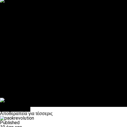
ΠΑΟΚ και τηλεοπτικά: αποκλειστικά απόφαση Σαββίδη
Αντίπαλοι
Νέα προβλήματα στην Μπέτις πριν την Τούμπα
Επίσημο «stop» στους φίλους του ΠΑΟΚ στο Αγρίνιο
Η Λιόν «σφυροκόπησε» τη Μονακό και πλησιάζει στο Champio
ΠΑΟΚ: Τι έκαναν οι αντίπαλοί του στο Europa League
Η Ριέκα διέκοψε την εγγραφή μελών ενόψει… ΠΑΟΚ
Διάφορα
Πέθανε ο μπαμπάς του Γιαννάκη, Λουκάς Μήλιος
ΣΦ ΠΑΟΚ Θύρα 4: Ανακοίνωσε οδική εκδρομή για τον αγώνα με
Κανείς δεν ξέχασε τα έξι αετόπουλα
Στο OPEN τα προκριματικά, στη NOVA τα του πρωταθλήματος
Σαν σήμερα: Οταν “έφυγε” ο Λόραντ
Επικαιρότητα
Αποθεραπεία για τέσσερις
Published