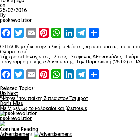
10 έτη ago
on
25/02/2016
By
paokrevolution
Facebook
Twitter
Email
Pinterest
WhatsApp
LinkedIn
Telegram
Μοιραστ
Ο ΠΑΟΚ μπήκε στην τελική ευθεία της προετοιμασίας του για τ
Ολυμπιακού.
Σήμερα οι Παναγιώτης Γλύκος , Στέφανος Αθανασιάδης , Γκάρι
πρόγραμμα μυικής ενδυνάμωσης. Την Παρασκευή (26.02) ο ΠΑ
Facebook
Twitter
Email
Pinterest
WhatsApp
LinkedIn
Telegram
Μοιραστ
Related Topics:
Up Next
“Ψάχνει” τον παίκτη δίπλα στον Τσιμιροτ
Don't Miss
Με Μίχελ ως το καλοκαίρι και βλέπουμε
paokrevolution
Continue Reading
Advertisement
You may like