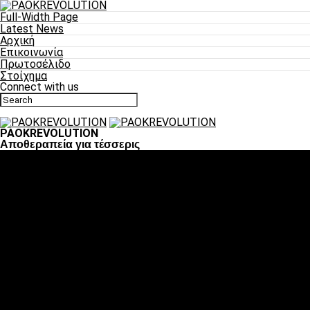
Full-Width Page
Latest News
Αρχική
Επικοινωνία
Πρωτοσέλιδο
Στοίχημα
Connect with us
PAOKREVOLUTION
Αποθεραπεία για τέσσερις
Ποδόσφαιρο
«Πλέον έχουμε αλλάξει σαν ομάδα, παίξαμε σαν ένα»
«Το πιο σημαντικό είναι η αυτοπεποίθηση των ποδοσφαιριστώ
«Πάμε να διεκδικήσουμε την οκτάδα»
«Είναι απόλαυση να παίζεις για τον κόσμο του ΠΑΟΚ»
«Θα τα δώσουμε όλα κόντρα στη Λιόν για την οκτάδα»
Μπάσκετ
Αλλαγή ώρας με Σπόρτινγκ και Μπιλμπάο