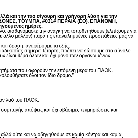
λά και την πιο σίγουρη και γρήγορη λύση για την
ΚΕΔΟΝΕΣ, ΤΟΥΜΠΑ, #031# ΠΕΡΑΙΑ (ΕΟ), ΕΠΑΝΟΜΗ,
ηγούμενες ημέρες.
, αισθανόμαστε την ανάγκη να τοποθετηθούμε (ελπίζουμε για
θε άλλο μάλλον) παρά τις επανειλημμένες προσπάθειες μας να
και δράση, αναφέρουμε τα εξής.
διαδικασίας σήμερα Τέταρτη, πρέπει να δώσουμε στο σύνολο
υν είναι θέμα όλων και όχι μόνο των οργανωμένων.
ά ζητήματα που αφορούν την επόμενη μέρα του ΠΑΟΚ.
κολουθήσατε όλοι τον ίδιο δρόμο.”
τον λαό του ΠΑΟΚ.
 συμπαγής απόψεις και όχι αβάσιμες τεκμηριώσεις και
λλά ούτε και να οδηγηθούμε σε καμία κόντρα και καμία