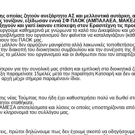
είτε
 οποίας ζητούν ανεξάρτητο ΑΣ και μελλοντικά αυτάρκη, αλ
όπως τονίζουν, εξέδωσαν εννιά ΣΦ ΠΑΟΚ (ΑΜΠΑΛΑΕΑ, ΜΑ
ύν και γιατί έκαναν επίσκεψη στον Ερασιτέχνη τις προ
γούμε καθημερινά με γνώμωνα το καλό του Δικεφάλου και μόνο
προβλήματα του οργανισμού δεν φαίνεται να καταλαγιάζουν (κά
φέρουν του ΠΑΟΚ μας.
μάλλον δεν αρμόζουν μανιφέστα αλλά λακωνικές τοποθετήσεις 
ην διακοπή του διοικητικού συμβουλίου και την συνέχιση της 
ς το μέλλον του οργανισμού και οι άνθρωποι που τον απαρτίζο
ύτερον για την συνολική μας στάση και εμπλοκή στα διοικητικ
ιξη παραμείνατε 15μελες μετά την παραίτηση Κατσαρή και δεν α
ην αρχή μέχρι σήμερα παραμένουν ίδιοι.
η της νέας Τούμπας που ήδη έχει καθυστερήσει πολύ να δωθεί σ
τητοι σταθήκατε.
 ΑΜΕΣΑ αποτελέσματα και λύσεις οι οποίες υποστηρίζονται από
ην κληρονομιά του συλλόγου μας.
εις, πρώτοι δηλώνουμε πως δεν έχουμε σκοπό να οδηγήσουμε α