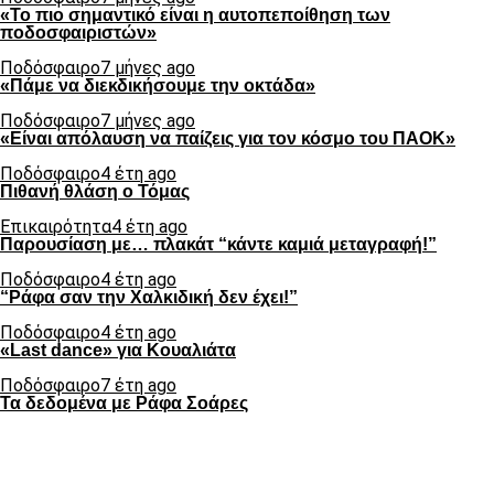
«Το πιο σημαντικό είναι η αυτοπεποίθηση των
ποδοσφαιριστών»
Ποδόσφαιρο
7 μήνες ago
«Πάμε να διεκδικήσουμε την οκτάδα»
Ποδόσφαιρο
7 μήνες ago
«Είναι απόλαυση να παίζεις για τον κόσμο του ΠΑΟΚ»
Ποδόσφαιρο
4 έτη ago
Πιθανή θλάση ο Τόμας
Επικαιρότητα
4 έτη ago
Παρουσίαση με… πλακάτ “κάντε καμιά μεταγραφή!”
Ποδόσφαιρο
4 έτη ago
“Ράφα σαν την Χαλκιδική δεν έχει!”
Ποδόσφαιρο
4 έτη ago
«Last dance» για Κουαλιάτα
Ποδόσφαιρο
7 έτη ago
Τα δεδομένα με Ράφα Σοάρες