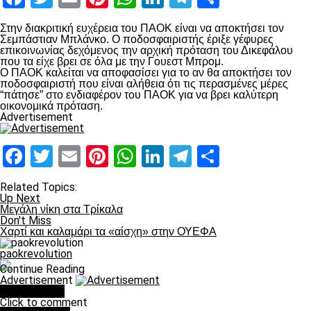
Στην διακριτική ευχέρεια του ΠΑΟΚ είναι να αποκτήσει τον
Σεμπάστιαν Μπλάνκο. Ο ποδοσφαιριστής έριξε γέφυρες
επικοινωνίας δεχόμενος την αρχική πρόταση του Δικεφάλου
που τα είχε βρει σε όλα με την Γουεστ Μπρομ.
Ο ΠΑΟΚ καλείται να αποφασίσει για το αν θα αποκτήσει τον
ποδοσφαιριστή που είναι αλήθεια ότι τις περασμένες μέρες
“πάτησε” στο ενδιαφέρον του ΠΑΟΚ για να βρει καλύτερη
οικονομικά πρόταση.
Advertisement
Facebook
Twitter
Email
Pinterest
WhatsApp
LinkedIn
Telegram
Μοιραστ
Related Topics:
Up Next
Μεγάλη νίκη στα Τρίκαλα
Don't Miss
Χαρτί και καλαμάρι τα «αίσχη» στην ΟΥΕΦΑ
paokrevolution
Continue Reading
Advertisement
You may like
Click to comment