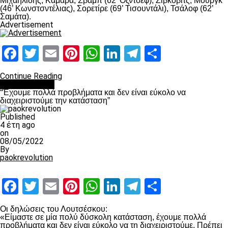
Μιχαηλίδης, Καμαρά, Σβαμπ (62’ Οζντόεφ), Ζίβκοβιτς, Μουργκ
(46’ Κωνστσντέλιας), Σορετίρε (69’ Τισουντάλι), Τσάλοφ (62’
Σαμάτα).
Advertisement
Facebook
Twitter
Email
Pinterest
WhatsApp
LinkedIn
Telegram
Μοιραστ
Continue Reading
πρωτοσέλιδο
“Έχουμε πολλά προβλήματα και δεν είναι εύκολο να
διαχειριστούμε την κατάσταση”
Published
4 έτη ago
on
08/05/2022
By
paokrevolution
Facebook
Twitter
Email
Pinterest
WhatsApp
LinkedIn
Telegram
Μοιραστ
Οι δηλώσεις του Λουτσέσκου:
«Είμαστε σε μία πολύ δύσκολη κατάσταση, έχουμε πολλά
προβλήματα και δεν είναι εύκολο να τη διαχειριστούμε. Πρέπει