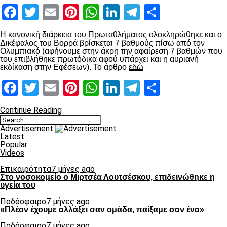
Facebook
Twitter
Email
Pinterest
WhatsApp
LinkedIn
Telegram
Μοιραστ
Η κανονική διάρκεια του Πρωταθλήματος ολοκληρώθηκε και ο
Δικέφαλος του Βορρά βρίσκεται 7 βαθμούς πίσω από τον
Ολυμπιακό (αφήνουμε στην άκρη την αφαίρεση 7 βαθμών που
του επιβλήθηκε πρωτόδικα αφού υπάρχει και η αυριανή
εκδίκαση στην Εφέσεων). Το άρθρο
εδώ
Facebook
Twitter
Email
Pinterest
WhatsApp
LinkedIn
Telegram
Μοιραστ
Continue Reading
Advertisement
Latest
Popular
Videos
Επικαιρότητα
7 μήνες ago
Στο νοσοκομείο ο Μιρτσέα Λουτσέσκου, επιδεινώθηκε η
υγεία του
Ποδόσφαιρο
7 μήνες ago
«Πλέον έχουμε αλλάξει σαν ομάδα, παίξαμε σαν ένα»
Ποδόσφαιρο
7 μήνες ago