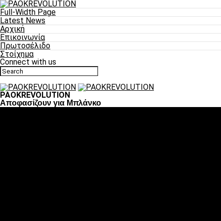
Full-Width Page
Latest News
Αρχική
Επικοινωνία
Πρωτοσέλιδο
Στοίχημα
Connect with us
PAOKREVOLUTION
Αποφασίζουν για Μπλάνκο
Ποδόσφαιρο
«Πλέον έχουμε αλλάξει σαν ομάδα, παίξαμε σαν ένα»
«Το πιο σημαντικό είναι η αυτοπεποίθηση των
ποδοσφαιριστών»
«Πάμε να διεκδικήσουμε την οκτάδα»
«Είναι απόλαυση να παίζεις για τον κόσμο του ΠΑΟΚ»
«Θα τα δώσουμε όλα κόντρα στη Λιόν για την οκτάδα»
Μπάσκετ