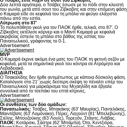
Ο Τσάβες είπε «όχι» σε σουτ του Ζίβκοβιτς
Δύο λεπτά αργότερα, ο Τσάβες έσωσε με το πόδι στην κλειστή
του γωνία, μετά από σουτ του Ζίβκοβιτς και στην επόμενη φάση
ο Καμαρά είδε σε κεφαλιά του τη μπάλα να φεύγει ελάχιστα
πάνω από την εστία.
Λύτρωση στο 87’
Το πολυπόθητο γκολ για τον ΠΑΟΚ ήρθε, τελικά, στο 87′. Ο
Ζίβκοβιτς εκτέλεσε κόρνερ και ο Μαντί Καμαρά με κεφαλιά
ακριβείας έστειλε τη μπάλα στο βάθος της εστίας του
Παναιτωλικού, γράφοντας το 0-1.
Advertisement
MVP
Ο Καμαρά έκρινε ακόμη ένα ματς του ΠΑΟΚ τη φετινή σεζόν με
κεφαλιά, μετά τα σημαντικά γκολ του κόντρα σε Ατρόμητο και
Λεβαδειακό.
ΔΙΑΙΤΗΣΙΑ
Ο Τσακαλίδης δεν ήρθε αντιμέτωπος με κάποια δύσκολη φάση.
Καταλόγισε στο 21’ χωρίς δεύτερη σκέψη το πέναλτι υπέρ του
Παναιτωλικού για μαρκάρισμα του Μιχαηλίδη και έβγαλε
συνολικά από το τσεπάκι του επτά κίτρινες.
Advertisement
Οι συνθέσεις των δύο ομάδων:
Παναιτωλικός:
Τσάβες, Μπακάκης (63’ Μαυρίας), Παντελάκης,
Μαιντέβατς (63’ Λομόνακο), Πέρες, Λαχούντ (81’ Μπελεβώνης),
Σιέλης, Μπουζούκης (63΄Λουίς), Τορεχόν, Στάγιτς, Λιάβας.
ΠΑΟΚ:
Κοτάρσκι, Σάστρε (62’ Μπάμπα), Ότο, Κεντζιόρα,