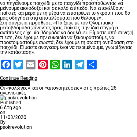
να πηγαίνουμε παιχνίδι με το παιχνίδι προσπαθώντας να
μείνουμε αισιόδοξοι και σε καλό επίπεδο. Να επανέλθουν
παίκτες και μέρα με τη μέρα να επιστρέψει το γκρουπ που θα
μας οδηγήσει στα αποτελέσματα που θέλουμε».
Στη συνέχεια πρόσθεσε: «Παίξαμε με τον Ολυμπιακό
μεσοβδόμαδα χάνοντας τρεις παίκτες, την ίδια στιγμή ο
αντίπαλος είχε μία βδομάδα να δουλέψει. Είμαστε υπό συνεχή
πίεση, δεν έχουμε την ευκαιρία να ξεκουραστούμε, να
προετοιμαστούμε σωστά, δεν έχουμε τη σωστή αντίδραση στο
παιχνίδι. Είμαστε αναγκασμένοι να περιμένουμε, γνωρίζοντας
την κατάσταση».
Facebook
Twitter
Email
Pinterest
WhatsApp
LinkedIn
Telegram
Μοιραστ
Continue Reading
Ποδόσφαιρο
Οι «κολώνες» και οι «απογοητεύσεις» στις πρώτες 26
αγωνιστικές
Published
6 έτη ago
on
11/03/2020
By
paokrevolution