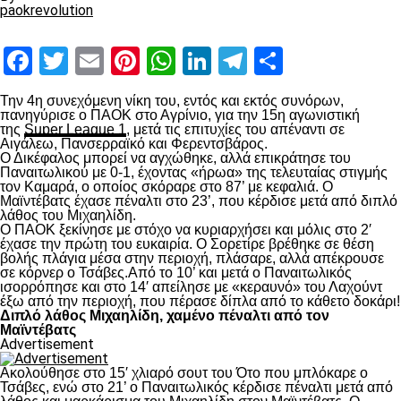
paokrevolution
Facebook
Twitter
Email
Pinterest
WhatsApp
LinkedIn
Telegram
Μοιραστ
Την 4
η
συνεχόμενη νίκη του, εντός και εκτός συνόρων,
πανηγύρισε ο ΠΑΟΚ στο Αγρίνιο, για την 15
η
αγωνιστική
της
Super League 1
, μετά τις επιτυχίες του απέναντι σε
Αιγάλεω, Πανσερραϊκό και Φερεντσβάρος.
Ο Δικέφαλος μπορεί να αγχώθηκε, αλλά επικράτησε του
Παναιτωλικού με 0-1, έχοντας «ήρωα» της τελευταίας στιγμής
τον Καμαρά, ο οποίος σκόραρε στο 87’ με κεφαλιά. Ο
Μαϊντέβατς έχασε πέναλτι στο 23’, που κέρδισε μετά από διπλό
λάθος του Μιχαηλίδη.
Ο ΠΑΟΚ ξεκίνησε με στόχο να κυριαρχήσει και μόλις στο 2′
έχασε την πρώτη του ευκαιρία. Ο Σορετίρε βρέθηκε σε θέση
βολής πλάγια μέσα στην περιοχή, πλάσαρε, αλλά απέκρουσε
σε κόρνερ ο Τσάβες.Από το 10’ και μετά ο Παναιτωλικός
ισορρόπησε και στο 14′ απείλησε με «κεραυνό» του Λαχούντ
έξω από την περιοχή, που πέρασε δίπλα από το κάθετο δοκάρι!
Διπλό λάθος Μιχαηλίδη, χαμένο πέναλτι από τον
Μαϊντέβατς
Advertisement
Ακολούθησε στο 15′ χλιαρό σουτ του Ότο που μπλόκαρε ο
Τσάβες, ενώ στο 21’ ο Παναιτωλικός κέρδισε πέναλτι μετά από