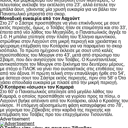
λάθος και μαρκάρισμα του Μιχαηλίδη στον Μαϊντέβατς. Ο
τελευταίος ανέλαβε την εκτέλεση στο 23’, αλλά έστειλε την
μπάλα άουτ, χάνοντας μία χρυσή ευκαιρία για να βάλει τον
Παναιτωλικό μπροστά στο σκορ.
Μοναδική ευκαιρία από τον Λαχούντ
Στο 27′ ο Σάστρε προσπάθησε να γίνει επικίνδυνος με σουτ
εκτός περιοχής, όμως, ο Τσάβες ήταν σε ετοιμότητα και στο 33′,
έπειτα από νέο λάθος του Μιχαηλίδη, ο Παναιτωλικός άγγιξε το
1-0. Η μπάλα χτύπησε στην πλάτη του Έλληνα αμυντικού,
στρώθηκε στον Λαχούντ στη μικρή περιοχή και χρειάστηκε η
ψύχραιμη επέμβαση του Κοτάρσκι για να παραμείνει το σκορ
ισόπαλο. Το πρώτο ημίχρονο έκλεισε με σουτ υπό καλές
προϋποθέσεις του Μουργκ στο 43′, μετά από στρώσιμο του
Σβαμπ, που δεν ανησύχησε τον Τσάβες. Ο Κωνσταντέλιας
αντικατέστησε τον Μουργκ στο ξεκίνημα του δευτέρου μέρους,
με στόχο ο ΠΑΟΚ να γίνει πιο ουσιαστικός στις επιθέσεις του
από τον άξονα. Η πρώτη τελική στην επανάληψη ήρθε στο 54′,
με άστοχο σουτ του Σάστρε εκτός περιοχής, πριν στο 58′ ο Ότο
χάσει σπουδαία ευκαιρία με πλασέ από την μικρή περιοχή.
Ο Κοτάρσκι «έσωσε» τον Καμαρά
Στο 60’ ο Παναιτωλικός απείλησε από μεγάλο λάθος του
Καμαρά, ο οποίος προσπάθησε να γυρίσει προς τα πίσω, ο
Λαχούντ βγήκε απέναντι από τον Κοτάρσκι, αλλά ο Κροάτης τον
νίκησε. Η επόμενη αξιοσημείωτη φάση καταγράφηκε στο 78’,
με γύρισμα του Ζίβκοβιτς στην καρδιά της περιοχής και
επέμβαση του Τσάβες προ του επερχόμενου Τισουντάλι.
Advertisement