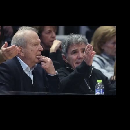
Αλλαγή ώρας με Σπόρτινγκ και Μπιλμπάο
Μπάσκετ-Final 8 στο Κύπελλο: Πού και πότε θα γίνει
«Συγχαρητήρια στην ομάδα για την προσπάθεια και ένα μεγάλο
ευχαριστώ στους φιλάθλους του ΠΑΟΚ»
Ομιλία στήριξης από Μυστακίδη στα αποδυτήρια του ΠΑΟΚ
«Μας δίνει μεγάλη υποστήριξη η ομιλία του κ. Μυστακίδη, που
είδε τους παίκτες να παλεύουν για τον ΠΑΟΚ»
Βόλλεϋ
«Άλμα» πρόκρισης για την οκτάδα από τον ΠΑΟΚ