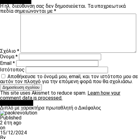
Leave a Reply
Η ηλ. διεύθυνση σας δεν δημοσιεύεται.
Τα υποχρεωτικά
πεδία σημειώνονται με
*
Σχόλιο
*
Όνομα
*
Email
*
Ιστότοπος
Αποθήκευσε το όνομά μου, email, και τον ιστότοπο μου σε
αυτόν τον πλοηγό για την επόμενη φορά που θα σχολιάσω.
This site uses Akismet to reduce spam.
Learn how your
comment data is processed.
πρωτοσέλιδο
Διπλό με χαρακτήρα πρωταθλητή ο Δικέφαλος
Published
2 έτη ago
on
15/12/2024
By