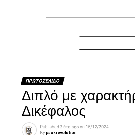
ΠΡΩΤΟΣΈΛΙΔΟ
Διπλό με χαρακτή
Δικέφαλος
Published
2 έτη ago
on
15/12/2024
By
paokrevolution