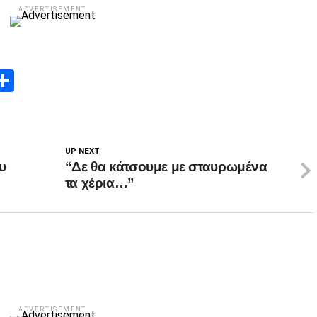
ADVERTISEMENT
App
edIn
elegram
Μοιραστείτε
UP NEXT
υ
“Δε θα κάτσουμε με σταυρωμένα
τα χέρια…”
ADVERTISEMENT