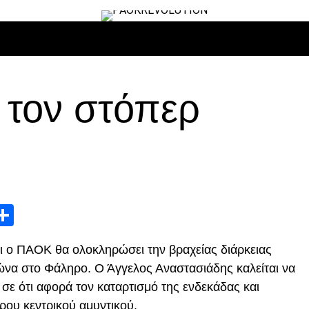
ΙΡΟ
ΜΠΆΣΚΕΤ
ΒΌΛΛΕΫ
ΕΠΙΚΑΙΡΌΤΗΤΑ
ΑΝΤΊΠΑΛΟΙ
 τον στόπερ
App
edIn
elegram
Μοιραστείτε
ι ο ΠΑΟΚ θα ολοκληρώσει την βραχείας διάρκειας
γώνα στο Φάληρο. Ο Άγγελος Αναστασιάδης καλείται να
σε ότι αφορά τον καταρτισμό της ενδεκάδας και
ερου κεντρικού αμυντικού.