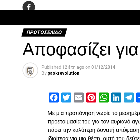
ΠΟΔΌΣΦΑ
ΠΡΩΤΟΣΈΛΙΔΟ
Αποφασίζει για
Published
12 έτη ago
on
01/12/2014
By
paokrevolution
Facebook
Twitter
Email
Pinterest
Whats
Link
T
Με μια προπόνηση νωρίς το μεσημέρ
προετοιμασία του για τον αυριανό α
πάρει την καλύτερη δυνατή απόφαση 
ιδιαίτερα για μια θέση, αυτή του δεύτ