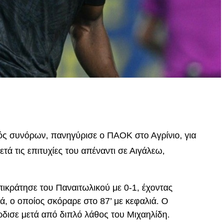
p
In
egram
οιραστείτε
τός συνόρων, πανηγύρισε ο ΠΑΟΚ στο Αγρίνιο, για
μετά τις επιτυχίες του απέναντι σε Αιγάλεω,
ικράτησε του Παναιτωλικού με 0-1, έχοντας
ά, ο οποίος σκόραρε στο 87’ με κεφαλιά. Ο
ρδισε μετά από διπλό λάθος του Μιχαηλίδη.