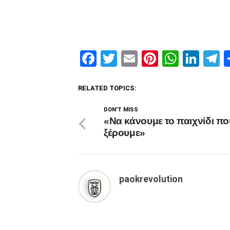
Facebook
Twitter
Email
Pinterest
Whats
Link
T
RELATED TOPICS:
DON'T MISS
«Να κάνουμε το παιχνίδι πο
ξέρουμε»
paokrevolution