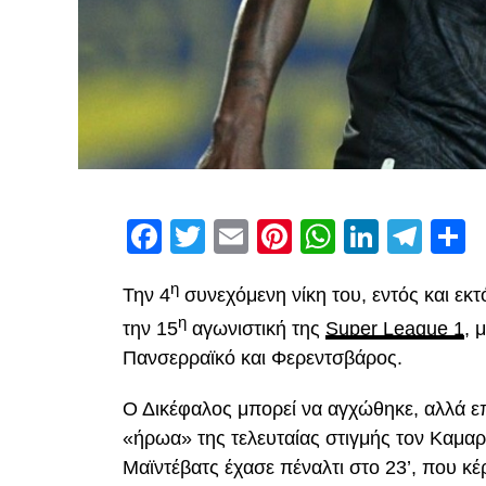
Facebook
Twitter
Email
Pinterest
WhatsAp
Linked
Tel
Μ
η
Την 4
συνεχόμενη νίκη του, εντός και εκ
η
την 15
αγωνιστική της
Super League 1
, 
Πανσερραϊκό και Φερεντσβάρος.
Ο Δικέφαλος μπορεί να αγχώθηκε, αλλά επ
«ήρωα» της τελευταίας στιγμής τον Καμαρ
Μαϊντέβατς έχασε πέναλτι στο 23’, που κέ