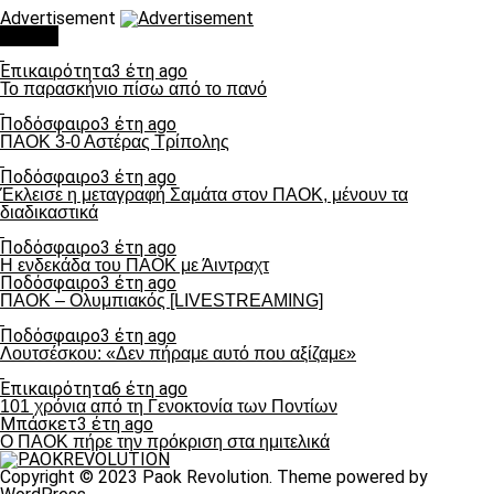
Advertisement
Τάσεις
Επικαιρότητα
3 έτη ago
Το παρασκήνιο πίσω από το πανό
Ποδόσφαιρο
3 έτη ago
ΠΑΟΚ 3-0 Αστέρας Τρίπολης
Ποδόσφαιρο
3 έτη ago
Έκλεισε η μεταγραφή Σαμάτα στον ΠΑΟΚ, μένουν τα
διαδικαστικά
Ποδόσφαιρο
3 έτη ago
Η ενδεκάδα του ΠΑΟΚ με Άιντραχτ
Ποδόσφαιρο
3 έτη ago
ΠΑΟΚ – Ολυμπιακός [LIVESTREAMING]
Ποδόσφαιρο
3 έτη ago
Λουτσέσκου: «Δεν πήραμε αυτό που αξίζαμε»
Επικαιρότητα
6 έτη ago
101 χρόνια από τη Γενοκτονία των Ποντίων
Μπάσκετ
3 έτη ago
Ο ΠΑΟΚ πήρε την πρόκριση στα ημιτελικά
Copyright © 2023 Paok Revolution. Theme powered by