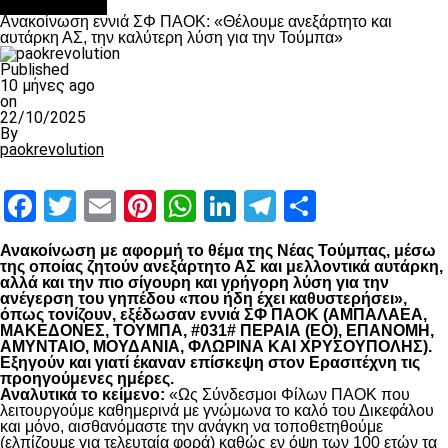
Επικαιρότητα
Ανακοίνωση εννιά ΣΦ ΠΑΟΚ: «Θέλουμε ανεξάρτητο και
αυτάρκη ΑΣ, την καλύτερη λύση για την Τούμπα»
Published
10 μήνες ago
on
22/10/2025
By
paokrevolution
Facebook
Twitter
Email
Pinterest
WhatsApp
LinkedIn
Telegram
Μοιραστ
Ανακοίνωση με αφορμή το θέμα της Νέας Τούμπας, μέσω
της οποίας ζητούν ανεξάρτητο ΑΣ και μελλοντικά αυτάρκη,
αλλά και την πιο σίγουρη και γρήγορη λύση για την
ανέγερση του γηπέδου «που ήδη έχει καθυστερήσει»,
όπως τονίζουν, εξέδωσαν εννιά ΣΦ ΠΑΟΚ (ΑΜΠΑΛΑΕΑ,
ΜΑΚΕΔΟΝΕΣ, ΤΟΥΜΠΑ, #031# ΠΕΡΑΙΑ (ΕΟ), ΕΠΑΝΟΜΗ,
ΑΜΥΝΤΑΙΟ, ΜΟΥΔΑΝΙΑ, ΦΛΩΡΙΝΑ ΚΑΙ ΧΡΥΣΟΥΠΟΛΗΣ).
Εξηγούν και γιατί έκαναν επίσκεψη στον Ερασιτέχνη τις
προηγούμενες ημέρες.
Αναλυτικά το κείμενο:
«Ως Σύνδεσμοι Φίλων ΠΑΟΚ που
λειτουργούμε καθημερινά με γνώμωνα το καλό του Δικεφάλου
και μόνο, αισθανόμαστε την ανάγκη να τοποθετηθούμε
(ελπίζουμε για τελευταία φορά) καθώς εν όψη των 100 ετών τα