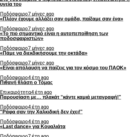
υγεία του
Ποδόσφαιρο
7 μήνες ago
«Πλέον έχουμε αλλάξει σαν ομάδα, παίξαμε σαν ένα»
Ποδόσφαιρο
7 μήνες ago
«Το πιο σημαντικό είναι η αυτοπεποίθηση των
ποδοσφαιριστών»
Ποδόσφαιρο
7 μήνες ago
«Πάμε να διεκδικήσουμε την οκτάδα»
Ποδόσφαιρο
7 μήνες ago
«Είναι απόλαυση να παίζεις για τον κόσμο του ΠΑΟΚ»
Ποδόσφαιρο
4 έτη ago
Πιθανή θλάση ο Τόμας
Επικαιρότητα
4 έτη ago
Παρουσίαση με… πλακάτ “κάντε καμιά μεταγραφή!”
Ποδόσφαιρο
4 έτη ago
“Ράφα σαν την Χαλκιδική δεν έχει!”
Ποδόσφαιρο
4 έτη ago
«Last dance» για Κουαλιάτα
Ποδόσφαιρο
7 έτη ago