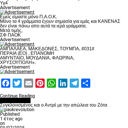
Υγ4
Advertisement
Εμείς είμαστε μόνο Π.Α.Ο.Κ.
Μόνο τα 4 γράμματα έχουν σημασία για εμάς και ΚΑΝΕΝΑΣ
δεν είναι πάνω απο αυτά τα ιερά γράμματα.
Μετά τιμής,
ΣΦ ΠΑΟΚ
Advertisement
ΑΜΠΑΛΑΕΑ, ΜΑΚΕΔΟΝΕΣ, ΤΟΥΜΠΑ, #031#
ΠΕΡΑΙΑ (ΕΟ) , ΕΠΑΝΟΜΗ
ΑΜΥΝΤΑΙΟ, ΜΟΥΔΑΝΙΑ, ΦΛΩΡΙΝΑ,
ΧΡΥΣΟΥΠΟΛΗ».
Advertisement
Facebook
Twitter
Email
Pinterest
WhatsApp
LinkedIn
Telegram
Μοιραστ
Continue Reading
Επικαιρότητα
Συγκλονισμένος και ο Αντρέ με την απώλεια του Ζότα
Published
1 έτος ago
on
03/07/2025