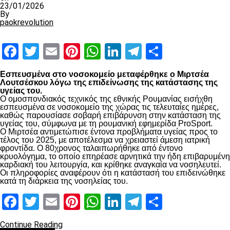
23/01/2026
By
paokrevolution
Facebook
Twitter
Email
Pinterest
WhatsApp
LinkedIn
Telegram
Μοιραστ
Εσπευσμένα στο νοσοκομείο μεταφέρθηκε ο Μιρτσέα
Λουτσέσκου λόγω της επιδείνωσης της κατάστασης της
υγείας του.
Ο ομοσπονδιακός τεχνικός της εθνικής Ρουμανίας εισήχθη
εσπευσμένα σε νοσοκομείο της χώρας τις τελευταίες ημέρες,
καθώς παρουσίασε σοβαρή επιβάρυνση στην κατάσταση της
υγείας του, σύμφωνα με τη ρουμανική εφημερίδα ProSport.
Ο Μιρτσέα αντιμετώπισε έντονα προβλήματα υγείας προς το
τέλος του 2025, με αποτέλεσμα να χρειαστεί άμεση ιατρική
φροντίδα. Ο 80χρονος ταλαιπωρήθηκε από έντονο
κρυολόγημα, το οποίο επηρέασε αρνητικά την ήδη επιβαρυμένη
καρδιακή του λειτουργία, και κρίθηκε αναγκαία να νοσηλευτεί.
Οι πληροφορίες αναφέρουν ότι η κατάστασή του επιδεινώθηκε
κατά τη διάρκεια της νοσηλείας του.
Facebook
Twitter
Email
Pinterest
WhatsApp
LinkedIn
Telegram
Μοιραστ
Continue Reading