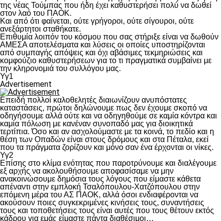
της νέας Τούμπας που ήδη έχει καθυστερήσει πολύ να δωθεί
στον λαό του ΠΑΟΚ.
Και από ότι φαίνεται, ούτε γρήγοροι, ούτε σίγουροι, ούτε
ανεξάρτητοι σταθήκατε.
Επιθυμία λοιπόν του κόσμου που σας στήριξε είναι να δωθούν
ΑΜΕΣΑ αποτελέσματα και λύσεις οι οποίες υποστηρίζονται
από συμπαγής απόψεις και όχι αβάσιμες τεκμηριώσεις και
κομφούζιο καθυστερήσεων για το τι πραγματικά συμβαίνει με
την κληρονομιά του συλλόγου μας.
Υγ1
Advertisement
Επειδή πολλοί καλοθελητές διαιωνίζουν ανυπόστατες
καταστάσεις, πρώτοι δηλώνουμε πως δεν έχουμε σκοπό να
οδηγήσουμε αλλά ούτε και να οδηγηθούμε σε καμία κόντρα και
καμία πόλωση με κανέναν συνοπαδό μας για διοικητικά
τερτίπια. Όσο και αν ασχολούμαστε με τα κοινά, το πεδίο και η
θέση των Οπαδών είναι στους δρόμους και στα Πέταλα, εκεί
που τα πράγματα ζορίζουν και μόνο σαν ένα έρχονται οι νίκες.
Υγ2
Επίσης στο κλίμα ενότητας που παροτρύνουμε και διαλέγουμε
εξ αρχής να ακολουθήσουμε αποφασίσαμε να μην
ανακοινώσουμε δημόσια τους λόγους που είμαστε κάθετα
απέναντι στην εμπλοκή Τσαλόπουλου-Χατζόπουλου στην
επόμενη μέρα του ΑΣ ΠΑΟΚ, αλλά όσοι ενδιαφέρονται να
ακούσουν ποιες συγκεκριμένες κινήσεις τους, συναντήσεις
τους και τοποθετήσεις τους είναι αυτές που τους θέτουν εκτός
κάδρου για εμάς είμαστε πάντα διαθέσιμοι…