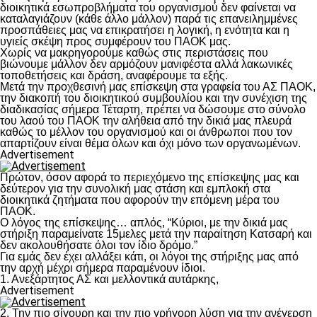
διοικητικά εσωπροβλήματα του οργανισμού δεν φαίνεται να
καταλαγιάζουν (κάθε άλλο μάλλον) παρά τις επανειλημμένες
προσπάθειες μας να επικρατήσει η λογική, η ενότητα και η
υγιείς σκέψη προς συμφέρουν του ΠΑΟΚ μας.
Χωρίς να μακρηγορούμε καθώς στις περιστάσεις που
βιώνουμε μάλλον δεν αρμόζουν μανιφέστα αλλά λακωνικές
τοποθετήσεις και δράση, αναφέρουμε τα εξής.
Μετά την προχθεσινή μας επίσκεψη στα γραφεία του ΑΣ ΠΑΟΚ,
την διακοπή του διοικητικού συμβουλίου και την συνέχιση της
διαδικασίας σήμερα Τέταρτη, πρέπει να δώσουμε στο σύνολο
του λαού του ΠΑΟΚ την αλήθεια από την δικιά μας πλευρά
καθώς το μέλλον του οργανισμού και οι άνθρωποι που τον
απαρτίζουν είναι θέμα όλων και όχι μόνο των οργανωμένων.
Advertisement
Πρώτον, όσον αφορά το περιεχόμενο της επίσκεψης μας και
δεύτερον για την συνολική μας στάση και εμπλοκή στα
διοικητικά ζητήματα που αφορούν την επόμενη μέρα του
ΠΑΟΚ.
Ο λόγος της επίσκεψης… απλός, “Κύριοι, με την δικιά μας
στήριξη παραμείνατε 15μελες μετά την παραίτηση Κατσαρή και
δεν ακολουθήσατε όλοι τον ίδιο δρόμο.”
Για εμάς δεν έχει αλλάξει κάτι, οι λόγοι της στήριξης μας από
την αρχή μέχρι σήμερα παραμένουν ίδιοι.
1. Ανεξάρτητος ΑΣ και μελλοντικά αυτάρκης,
Advertisement
2. Την πιο σίγουρη και την πιο γρήγορη λύση για την ανέγερση