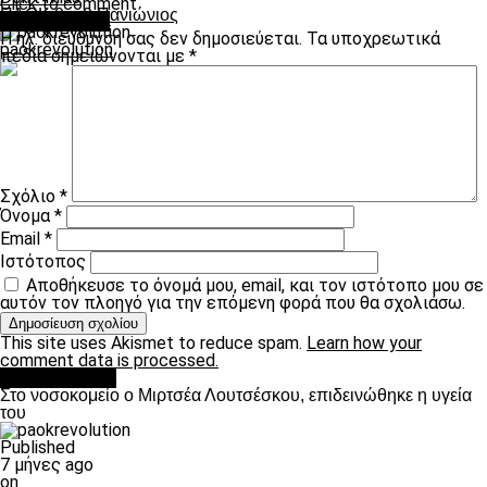
Click to comment
ΠΑΟΚ 0 – 0 Πανιώνιος
Leave a Reply
Η ηλ. διεύθυνση σας δεν δημοσιεύεται.
Τα υποχρεωτικά
paokrevolution
πεδία σημειώνονται με
*
Σχόλιο
*
Όνομα
*
Email
*
Ιστότοπος
Αποθήκευσε το όνομά μου, email, και τον ιστότοπο μου σε
αυτόν τον πλοηγό για την επόμενη φορά που θα σχολιάσω.
This site uses Akismet to reduce spam.
Learn how your
comment data is processed.
Επικαιρότητα
Στο νοσοκομείο ο Μιρτσέα Λουτσέσκου, επιδεινώθηκε η υγεία
του
Published
7 μήνες ago
on