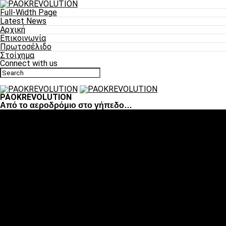
Full-Width Page
Latest News
Αρχική
Επικοινωνία
Πρωτοσέλιδο
Στοίχημα
Connect with us
PAOKREVOLUTION
Από το αεροδρόμιο στο γήπεδο…
Ποδόσφαιρο
«Πλέον έχουμε αλλάξει σαν ομάδα, παίξαμε σαν ένα»
«Το πιο σημαντικό είναι η αυτοπεποίθηση των
ποδοσφαιριστών»
«Πάμε να διεκδικήσουμε την οκτάδα»
«Είναι απόλαυση να παίζεις για τον κόσμο του ΠΑΟΚ»
«Θα τα δώσουμε όλα κόντρα στη Λιόν για την οκτάδα»
Μπάσκετ