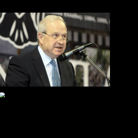
αυτάρκη ΑΣ, την καλύτερη λύση για την Τούμπα»
Συγκλονισμένος και ο Αντρέ με την απώλεια του Ζότα
Αναμένοντας την ανακοίνωση από τον Θανάση Κατσαρή
ΠΑΟΚ και τηλεοπτικά: αποκλειστικά απόφαση Σαββίδη
Αντίπαλοι
Νέα προβλήματα στην Μπέτις πριν την Τούμπα
Επίσημο «stop» στους φίλους του ΠΑΟΚ στο Αγρίνιο
Η Λιόν «σφυροκόπησε» τη Μονακό και πλησιάζει στο