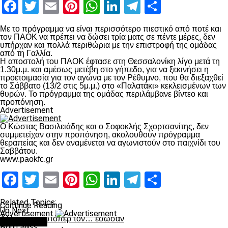
Facebook
Twitter
Email
Pinterest
WhatsApp
LinkedIn
Telegram
Μοιραστ
Με το πρόγραμμα να είναι περισσότερο πιεστικό από ποτέ και
τον ΠΑΟΚ να πρέπει να δώσει τρία ματς σε πέντε μέρες, δεν
υπήρχαν και πολλά περιθώρια με την επιστροφή της ομάδας
από τη Γαλλία.
Η αποστολή του ΠΑΟΚ έφτασε στη Θεσσαλονίκη λίγο μετά τη
1.30μ.μ. και αμέσως μετέβη στο γήπεδο, για να ξεκινήσει η
προετοιμασία για τον αγώνα με τον Ρέθυμνο, που θα διεξαχθεί
το Σάββατο (13/2 στις 5μ.μ.) στο «Παλατάκι» κεκλεισμένων των
θυρών. Το πρόγραμμα της ομάδας περιλάμβανε βίντεο και
προπόνηση.
Advertisement
Ο Κώστας Βασιλειάδης και ο Σοφοκλής Σχορτσανίτης, δεν
συμμετείχαν στην προπόνηση, ακολουθούν πρόγραμμα
θεραπείας και δεν αναμένεται να αγωνιστούν στο παιχνίδι του
Σαββάτου.
www.paokfc.gr
Facebook
Twitter
Email
Pinterest
WhatsApp
LinkedIn
Telegram
Μοιραστ
Related Topics:
Continue Reading
Up Next
Advertisement
Αλλαγές και στόπερ τον… έσωσαν
You may like
Don't Miss