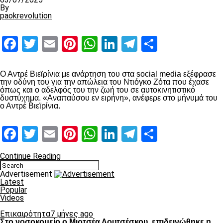
By
paokrevolution
Facebook
Twitter
Email
Pinterest
WhatsApp
LinkedIn
Telegram
Μοιραστ
Ο Αντρέ Βιεϊρίνια με ανάρτηση του στα social media εξέφρασε
την οδύνη του για την απώλεια του Ντιόγκο Ζότα που έχασε
όπως και ο αδελφός του την ζωή του σε αυτοκινητιστικό
δυστύχημα. «Αναπαύσου εν ειρήνη», ανέφερε στο μήνυμά του
ο Αντρέ Βιεϊρίνια.
Facebook
Twitter
Email
Pinterest
WhatsApp
LinkedIn
Telegram
Μοιραστ
Continue Reading
Advertisement
Latest
Popular
Videos
Επικαιρότητα
7 μήνες ago
Στο νοσοκομείο ο Μιρτσέα Λουτσέσκου, επιδεινώθηκε η