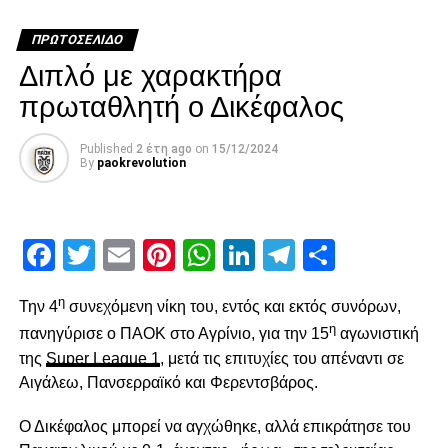
ΠΡΩΤΟΣΈΛΙΔΟ
Διπλό με χαρακτήρα
πρωταθλητή ο Δικέφαλος
Published
2 έτη ago
on
15/12/2024
By
paokrevolution
Facebook
Twitter
Email
Pinterest
WhatsApp
LinkedIn
Telegram
Μοιρασ
η
Την 4
συνεχόμενη νίκη του, εντός και εκτός συνόρων,
η
Το 2000 γίνεται πραγματικότητα το όνειρο που έχει κάθε
πανηγύρισε ο ΠΑΟΚ στο Αγρίνιο, για την 15
αγωνιστική
παιδί στο Πόρτο, να παίξει στην ομάδα – σύμβολο της
της
Super League 1
, μετά τις επιτυχίες του απέναντι σε
πόλης. Αρχικά, η ευκαιρία του δίνεται μέσω της Β’ ομάδας
Αιγάλεω, Πανσερραϊκό και Φερεντσβάρος.
αλλά το 2002 ξεκινά προπονήσεις με την πρώτη ομάδα.
Ο Δικέφαλος μπορεί να αγχώθηκε, αλλά επικράτησε του
Το ντεμπούτο του έρχεται κόντρα στην πρώην ομάδα του,