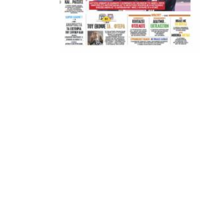
2016.
Συνολικά έχει παίξει με τα χρώματα της χώρας του σε 27
ματς ή αλλιώς 1.904′, όντας μαζί με τον Κριστιάνο
Ρονάλντο ο μόνος Πορτογάλος που έχει τρεις παρουσίες
σε Μουντιάλ.
πηγή: gazetta.gr
ADVERTISEMENT
Facebook
Twitter
Email
Pinterest
WhatsApp
LinkedIn
Telegram
Μοιρασ
RELATED TOPICS:
UP NEXT