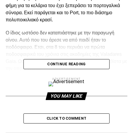
φήμη για τα κελάρια του έχει ξεπεράσει τα πορτογαλικά
σύνορα. Εκεί παράγεται και το Port, το πιο διάσημο
πολυποικιλιακό κρασί.
Ο ίδιος ωστόσο δεν καταπιάστηκε με την παραγωγή
οίνου. Αυτό που του άρεσε να από παιδί ήταν το
ποδόσφαιρο. Ετσι, στα 8 του περνάει να πρώτα
ποδοσφαιρικά του χρόνια στις ακαδημίες της Valadares
Gaia. Ως έφηβος, στα 11 του, πηγαίνει στην Μποαβίστα με
CONTINUE READING
την οποία γίνεται… ποδοσφαιριστής!
ADVERTISEMENT
ADVERTISEMENT
YOU MAY LIKE
CLICK TO COMMENT