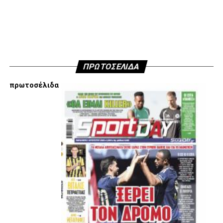
Facebook
Twitter
Email
Pinterest
WhatsApp
LinkedIn
Telegram
Μοιρασ
Μαουρίτσιο Πελεγκρίνι να του δώσει ξανά φανέλα
βασικού.
ADVERTISEMENT
ΠΡΩΤΟΣΕΛΙΔΑ
πρωτοσέλιδα
Την τελευταία του χρονιά κάτω από τον ήλιο της
Μεσογείου την έβγαλε με το περιβραχιόνιο στο μπράτσο
στις 24 συμμετοχές του. Αν δεν είχε κάποια προβλήματα
τραυματισμών, σιγά που θα τον άφηνε εκτός ο Χουάν
Αντόνιο Πίτσι.
Με την ηλικία του να πατάει τα 33 και με το Μουντιάλ να
έχει τελειώσει, ο ίδιος προτίμησε, το καλοκαίρι που μας
πέρασε, την Αλ Σανίγια. Τα λεφτά του Κατάρ αποτέλεσαν
δέλεαρ, με τον ίδιο να μην έχει πρόβλημα να βάλει την
υπογραφή του σε συμβόλαιο μέχρι τα τέλη Ιουνίου του