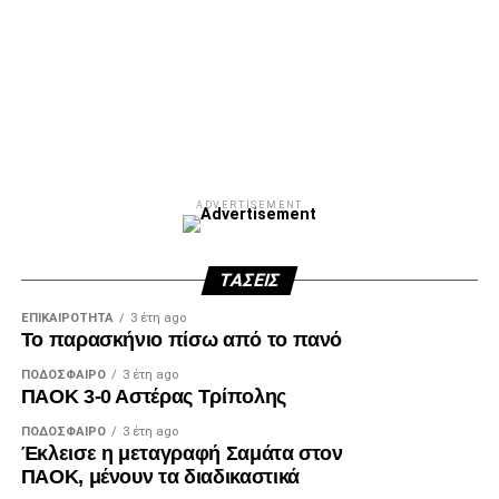
Αγγελίδης: «Ενωμένοι δεν έχουμε να φοβηθούμε
κάτι»
DON'T MISS
Συμφώνησε με τον ΠΑΟΚ ο Κόστα!
paokrevolution
ADVERTISEMENT
ΤΆΣΕΙΣ
ΕΠΙΚΑΙΡΌΤΗΤΑ
3 έτη ago
Το παρασκήνιο πίσω από το πανό
ΠΟΔΌΣΦΑΙΡΟ
3 έτη ago
ΠΑΟΚ 3-0 Αστέρας Τρίπολης
ΠΟΔΌΣΦΑΙΡΟ
3 έτη ago
Έκλεισε η μεταγραφή Σαμάτα στον
ΠΑΟΚ, μένουν τα διαδικαστικά