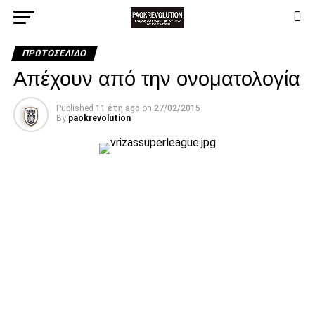
ΠΡΩΤΟΣΈΛΙΔΟ
Απέχουν από την ονοματολογία
Published
11 έτη ago
on
27/02/2015
By
paokrevolution