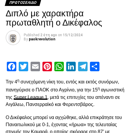
Facebook
Twitter
Email
Pinterest
WhatsApp
LinkedIn
Telegram
Μοιρασ
ΠΡΩΤΟΣΈΛΙΔΟ
Διπλό με χαρακτήρα
πρωταθλητή ο Δικέφαλος
RELATED TOPICS:
UP NEXT
Published
2 έτη ago
on
15/12/2024
Τσίπρας: Στη Βουλή το νομοσχέδιο για τα χρέη
By
paokrevolution
DON'T MISS
“Να γυρίσουμε σελίδα”
Facebook
Twitter
Email
Pinterest
WhatsApp
LinkedIn
Telegram
Μοιρασ
paokrevolution
η
Την 4
συνεχόμενη νίκη του, εντός και εκτός συνόρων,
η
πανηγύρισε ο ΠΑΟΚ στο Αγρίνιο, για την 15
αγωνιστική
της
Super League 1
, μετά τις επιτυχίες του απέναντι σε
Αιγάλεω, Πανσερραϊκό και Φερεντσβάρος.
Ο Δικέφαλος μπορεί να αγχώθηκε, αλλά επικράτησε του
Παναιτωλικού με 0-1, έχοντας «ήρωα» της τελευταίας
στιγμής τον Καμαρά, ο οποίος σκόραρε στο 87’ με