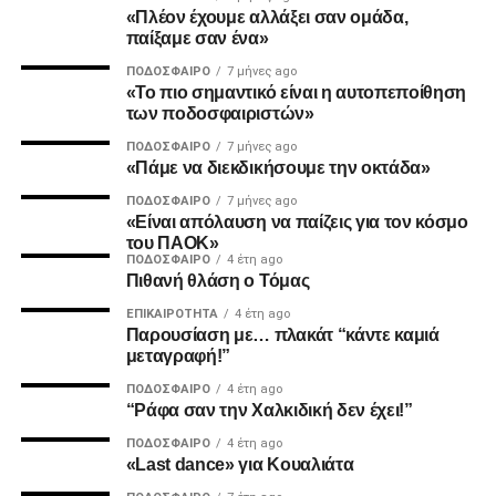
«Πλέον έχουμε αλλάξει σαν ομάδα,
παίξαμε σαν ένα»
MVP
ΠΟΔΌΣΦΑΙΡΟ
7 μήνες ago
«Το πιο σημαντικό είναι η αυτοπεποίθηση
Ο Καμαρά έκρινε ακόμη ένα ματς του ΠΑΟΚ τη φετινή
των ποδοσφαιριστών»
σεζόν με κεφαλιά, μετά τα σημαντικά γκολ του κόντρα σε
ΠΟΔΌΣΦΑΙΡΟ
7 μήνες ago
Ατρόμητο και Λεβαδειακό.
«Πάμε να διεκδικήσουμε την οκτάδα»
ΠΟΔΌΣΦΑΙΡΟ
7 μήνες ago
ΔΙΑΙΤΗΣΙΑ
«Είναι απόλαυση να παίζεις για τον κόσμο
του ΠΑΟΚ»
Ο Τσακαλίδης δεν ήρθε αντιμέτωπος με κάποια δύσκολη
ΠΟΔΌΣΦΑΙΡΟ
4 έτη ago
Πιθανή θλάση ο Τόμας
φάση. Καταλόγισε στο 21’ χωρίς δεύτερη σκέψη το
πέναλτι υπέρ του Παναιτωλικού για μαρκάρισμα του
ΕΠΙΚΑΙΡΌΤΗΤΑ
4 έτη ago
Παρουσίαση με… πλακάτ “κάντε καμιά
Μιχαηλίδη και έβγαλε συνολικά από το τσεπάκι του επτά
μεταγραφή!”
κίτρινες.
ΠΟΔΌΣΦΑΙΡΟ
4 έτη ago
“Ράφα σαν την Χαλκιδική δεν έχει!”
ADVERTISEMENT
ΠΟΔΌΣΦΑΙΡΟ
4 έτη ago
«Last dance» για Κουαλιάτα