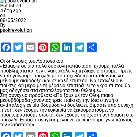
Published
4 έτη ago
on
08/05/2022
By
paokrevolution
Facebook
Twitter
Email
Pinterest
WhatsApp
LinkedIn
Telegram
Μοιραστ
Οι δηλώσεις του Λουτσέσκου:
«Είμαστε σε μία πολύ δύσκολη κατάσταση, έχουμε πολλά
προβλήματα και δεν είναι εύκολο να τη διαχειριστούμε. Πρέπει
να πηγαίνουμε παιχνίδι με το παιχνίδι προσπαθώντας να
μείνουμε αισιόδοξοι και σε καλό επίπεδο. Να επανέλθουν
παίκτες και μέρα με τη μέρα να επιστρέψει το γκρουπ που θα
μας οδηγήσει στα αποτελέσματα που θέλουμε».
Στη συνέχεια πρόσθεσε: «Παίξαμε με τον Ολυμπιακό
μεσοβδόμαδα χάνοντας τρεις παίκτες, την ίδια στιγμή ο
αντίπαλος είχε μία βδομάδα να δουλέψει. Είμαστε υπό συνεχή
πίεση, δεν έχουμε την ευκαιρία να ξεκουραστούμε, να
προετοιμαστούμε σωστά, δεν έχουμε τη σωστή αντίδραση στο
παιχνίδι. Είμαστε αναγκασμένοι να περιμένουμε, γνωρίζοντας
την κατάσταση».