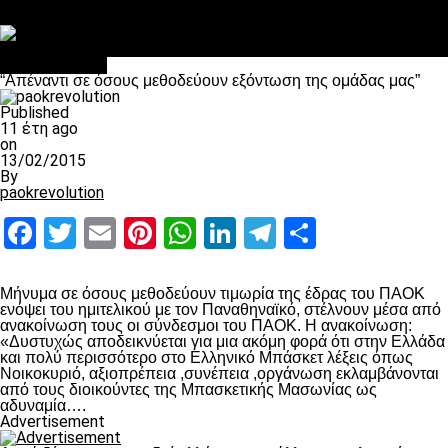
Στο OPEN τα προκριματικά, στη NOVA τα του πρωταθλήματος
Σαν σήμερα: Οταν “έφυγε” ο Λόραντ
πρωτοσέλιδο
“Απέναντι σε όσους μεθοδεύουν εξόντωση της ομάδας μας”
Published
11 έτη ago
on
13/02/2015
By
paokrevolution
Facebook
Twitter
Email
Pinterest
WhatsApp
LinkedIn
Telegram
Μοιραστ
Μήνυμα σε όσους μεθοδεύουν τιμωρία της έδρας του ΠΑΟΚ
ενόψει του ημιτελικού με τον Παναθηναϊκό, στέλνουν μέσα από
ανακοίνωση τους οι σύνδεσμοι του ΠΑΟΚ. Η ανακοίνωση:
«Δυστυχώς αποδεικνύεται για μια ακόμη φορά ότι στην Ελλάδα
και πολύ περισσότερο στο Ελληνικό Μπάσκετ λέξεις όπως
Νοικοκυριό, αξιοπρέπεια ,συνέπεια ,οργάνωση εκλαμβάνονται
από τους διοικούντες της Μπασκετικής Μασωνίας ως
αδυναμία….
Advertisement