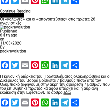
Facebook
Twitter
Email
Pinterest
WhatsApp
LinkedIn
Telegram
Μοιραστ
Continue Reading
Ποδόσφαιρο
Οι «κολώνες» και οι «απογοητεύσεις» στις πρώτες 26
αγωνιστικές
Published
6 έτη ago
on
11/03/2020
By
paokrevolution
Facebook
Twitter
Email
Pinterest
WhatsApp
LinkedIn
Telegram
Μοιραστ
Η κανονική διάρκεια του Πρωταθλήματος ολοκληρώθηκε και ο
Δικέφαλος του Βορρά βρίσκεται 7 βαθμούς πίσω από τον
Ολυμπιακό (αφήνουμε στην άκρη την αφαίρεση 7 βαθμών που
του επιβλήθηκε πρωτόδικα αφού υπάρχει και η αυριανή
εκδίκαση στην Εφέσεων). Το άρθρο
εδώ
Facebook
Twitter
Email
Pinterest
WhatsApp
LinkedIn
Telegram
Μοιραστ