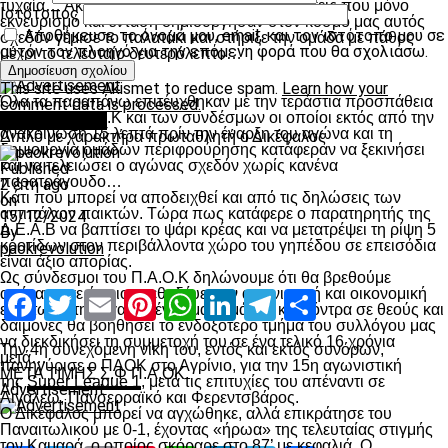
τυχαία… Ακόμη και με όλες αυτές τις αποφάσεις που μόνο
Ιστότοπος
εκνευρισμό και ένταση δημιούργησαν στον κόσμο μας αυτός
Αποθήκευσε το όνομά μου, email, και τον ιστότοπο μου σε
σχεδόν γέμισε το παλατάκι και στήριξε την ομάδα με πάθος
αυτόν τον πλοηγό για την επόμενη φορά που θα σχολιάσω.
μέχρι το τελευταίο δευτερόλεπτο…
Advertisement
This site uses Akismet to reduce spam.
Learn how your
Όλα τα παραπάνω επιτέυχθηκαν με την τεράστια προσπάθεια
comment data is processed.
της ΚΑΕ Π.Α.Ο.Κ και των συνδέσμων οι οποίοι εκτός από την
πρωτοσέλιδο
ανακοίνωση 15 λεπτά πρίν την έναρξη του αγώνα και τη
Διπλό με χαρακτήρα πρωταθλητή ο Δικέφαλος
δημιουργία ομάδων περιφρούρησης κατάφεραν να ξεκινήσει
και να τελειώσει ο αγώνας σχεδόν χωρίς κανένα
Published
παρατράγουδο…
2 έτη ago
Κάτι που μπορεί να αποδειχθεί και από τις δηλώσεις των
on
αντιπάλων παικτών. Τώρα πως κατάφερε ο παρατηρητής της
15/12/2024
Δ.Ε.Α.Β να βαπτίσει το ψάρι κρέας και να μετατρέψει τη ρίψη 5
By
κροτίδων στον περιβάλλοντα χώρο του γηπέδου σε επεισόδια
paokrevolution
είναι άξιο απορίας.
Ως σύνδεσμοι του Π.Α.Ο.Κ δηλώνουμε ότι θα βρεθούμε
απέναντι σε όποιον μεθοδέυει την αγωνιστική και οικονομική
Facebook
Twitter
Email
Pinterest
WhatsApp
LinkedIn
Telegram
Μοιραστ
εξόντωση της αγαπημένης μας ομάδας και κόντρα σε θεούς και
δαίμονες θα βοηθήσει το ενδοξότερο τμήμα του συλλόγου μας
να διεκδικήσει τη συμμετοχή του σε ένα τελικό 16 χρόνια
Την 4
η
συνεχόμενη νίκη του, εντός και εκτός συνόρων,
μετά…
πανηγύρισε ο ΠΑΟΚ στο Αγρίνιο, για την 15
η
αγωνιστική
ΜΕΤΑ ΤΙΜΗΣ Σ.Φ Π.Α.ΟΚ.
της
Super League 1
, μετά τις επιτυχίες του απέναντι σε
Advertisement
Αιγάλεω, Πανσερραϊκό και Φερεντσβάρος.
Ο Δικέφαλος μπορεί να αγχώθηκε, αλλά επικράτησε του
Παναιτωλικού με 0-1, έχοντας «ήρωα» της τελευταίας στιγμής
τον Καμαρά, ο οποίος σκόραρε στο 87’ με κεφαλιά. Ο