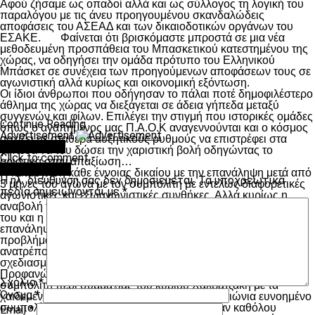
Αφού ζήσαμε ως οπαδοί αλλά και ως σύλλογος τη λογική του
παραλόγου με τις άνευ προηγουμένου σκανδαλώδεις
αποφάσεις του ΑΣΕΑΔ και των δικαιοδοτικών οργάνων του
ΕΣΑΚΕ. Φαίνεται ότι βρισκόμαστε μπροστά σε μια νέα
μεθοδευμένη προσπάθεια του Μπασκετικού κατεστημένου της
χώρας, να οδηγήσει την ομάδα πρότυπο του Ελληνικού
Μπάσκετ σε συνέχεια των προηγούμενων αποφάσεων τους σε
αγωνιστική αλλά κυρίως και οικονομική εξόντωση.
Οι ίδιοι άνθρωποι που οδήγησαν το πάλαι ποτέ δημοφιλέστερο
άθλημα της χώρας να διεξάγεται σε άδεια γήπεδα μεταξύ
συγγενών και φίλων. Επιλέγει την στιγμή που ιστορικές ομάδες
Continue Reading
όπως ο αγαπημένος μας Π.Α.Ο.Κ αναγεννούνται και ο κόσμος
Advertisement
αρχίζει με σταθερά αυξητικούς ρυθμούς να επιστρέφει στα
You may like
γήπεδα να του δώσει την χαριστική βολή οδηγώντας το
Click to comment
οριστικά στην απαξίωση…
Leave a Reply
Η κατάργηση κάθε έννοιας δικαίου με την επανάληψη μετά από
Η ηλ. διεύθυνση σας δεν δημοσιεύεται.
Τα υποχρεωτικά
3 μήνες του αγώνα με τον συμπολίτη με εντελώς διαφορετικές
πεδία σημειώνονται με
*
αγωνιστικές και εξωαγωνιστικές συνθήκες. Αλλά κυρίως η
αναβολή του ημιτελικού κυπέλλου 48 ώρες πρίν τη διεξαγωγή
του και η μη γνώση του αντιπάλου μας 10 ημέρες πρίν την
επανάληψη αυτού, έχουν δημιουργήσει αξεπέραστα
προβλήματα σε όλους τους τομείς στην αγαπημένη μας ομάδα
ανατρέποντας όλο τον αγωνιστικό και οικονομικό της
σχεδιασμό….
Προφανώς και οι δηλώσεις του προέδρου της ΚΑΕ του
Σχόλιο
*
συμπολίτη περί συμμαχίας του κυρίου Χαλβατζάκη με τα
Όνομα
*
χαιδεμένα παιδιά της Χαλυβουργικής και τον αιώνια ευνοημένο
συμπολίτη κόντρα στην ΚΑΕ Π.Α.Ο.Κ δεν ήταν καθόλου
Email
*