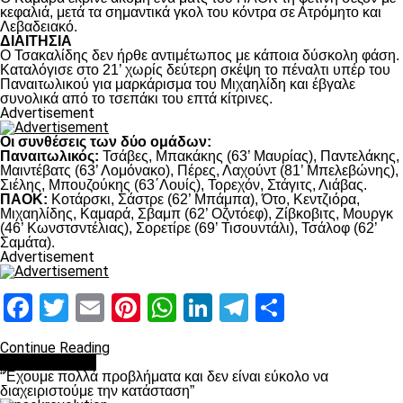
κεφαλιά, μετά τα σημαντικά γκολ του κόντρα σε Ατρόμητο και
Λεβαδειακό.
ΔΙΑΙΤΗΣΙΑ
Ο Τσακαλίδης δεν ήρθε αντιμέτωπος με κάποια δύσκολη φάση.
Καταλόγισε στο 21’ χωρίς δεύτερη σκέψη το πέναλτι υπέρ του
Παναιτωλικού για μαρκάρισμα του Μιχαηλίδη και έβγαλε
συνολικά από το τσεπάκι του επτά κίτρινες.
Advertisement
Οι συνθέσεις των δύο ομάδων:
Παναιτωλικός:
Τσάβες, Μπακάκης (63’ Μαυρίας), Παντελάκης,
Μαιντέβατς (63’ Λομόνακο), Πέρες, Λαχούντ (81’ Μπελεβώνης),
Σιέλης, Μπουζούκης (63΄Λουίς), Τορεχόν, Στάγιτς, Λιάβας.
ΠΑΟΚ:
Κοτάρσκι, Σάστρε (62’ Μπάμπα), Ότο, Κεντζιόρα,
Μιχαηλίδης, Καμαρά, Σβαμπ (62’ Οζντόεφ), Ζίβκοβιτς, Μουργκ
(46’ Κωνστσντέλιας), Σορετίρε (69’ Τισουντάλι), Τσάλοφ (62’
Σαμάτα).
Advertisement
Facebook
Twitter
Email
Pinterest
WhatsApp
LinkedIn
Telegram
Μοιραστ
Continue Reading
πρωτοσέλιδο
“Έχουμε πολλά προβλήματα και δεν είναι εύκολο να
διαχειριστούμε την κατάσταση”