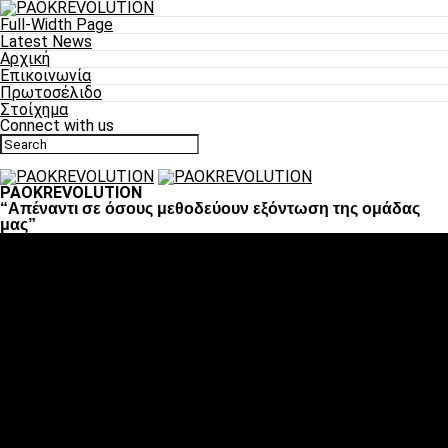
Full-Width Page
Latest News
Αρχική
Επικοινωνία
Πρωτοσέλιδο
Στοίχημα
Connect with us
PAOKREVOLUTION
“Απέναντι σε όσους μεθοδεύουν εξόντωση της ομάδας
μας”
Ποδόσφαιρο
«Πλέον έχουμε αλλάξει σαν ομάδα, παίξαμε σαν ένα»
«Το πιο σημαντικό είναι η αυτοπεποίθηση των
ποδοσφαιριστών»
«Πάμε να διεκδικήσουμε την οκτάδα»
«Είναι απόλαυση να παίζεις για τον κόσμο του ΠΑΟΚ»
«Θα τα δώσουμε όλα κόντρα στη Λιόν για την οκτάδα»
Μπάσκετ