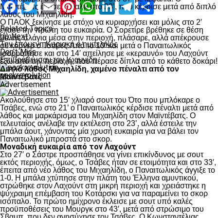
Facebook
Twitter
Email
Pinterest
WhatsApp
LinkedIn
Telegram
Μοιραστ
Μαϊντέβατς έχασε πέναλτι στο 23’, που κέρδισε μετά από διπλό
λάθος του Μιχαηλίδη.
Ο ΠΑΟΚ ξεκίνησε με στόχο να κυριαρχήσει και μόλις στο 2′
Related Topics:
έχασε την πρώτη του ευκαιρία. Ο Σορετίρε βρέθηκε σε θέση
Up Next
βολής πλάγια μέσα στην περιοχή, πλάσαρε, αλλά απέκρουσε
Την επόμενη Κυριακή ο ημιτελικός
σε κόρνερ ο Τσάβες.Από το 10’ και μετά ο Παναιτωλικός
Don't Miss
ισορρόπησε και στο 14′ απείλησε με «κεραυνό» του Λαχούντ
Επιβράβευσαν τον Ιωαννίδη
έξω από την περιοχή, που πέρασε δίπλα από το κάθετο δοκάρι!
Διπλό λάθος Μιχαηλίδη, χαμένο πέναλτι από τον
paokrevolution
Μαϊντέβατς
Advertisement
Ακολούθησε στο 15′ χλιαρό σουτ του Ότο που μπλόκαρε ο
Τσάβες, ενώ στο 21’ ο Παναιτωλικός κέρδισε πέναλτι μετά από
λάθος και μαρκάρισμα του Μιχαηλίδη στον Μαϊντέβατς. Ο
τελευταίος ανέλαβε την εκτέλεση στο 23’, αλλά έστειλε την
μπάλα άουτ, χάνοντας μία χρυσή ευκαιρία για να βάλει τον
Παναιτωλικό μπροστά στο σκορ.
Μοναδική ευκαιρία από τον Λαχούντ
Στο 27′ ο Σάστρε προσπάθησε να γίνει επικίνδυνος με σουτ
εκτός περιοχής, όμως, ο Τσάβες ήταν σε ετοιμότητα και στο 33′,
έπειτα από νέο λάθος του Μιχαηλίδη, ο Παναιτωλικός άγγιξε το
1-0. Η μπάλα χτύπησε στην πλάτη του Έλληνα αμυντικού,
στρώθηκε στον Λαχούντ στη μικρή περιοχή και χρειάστηκε η
ψύχραιμη επέμβαση του Κοτάρσκι για να παραμείνει το σκορ
ισόπαλο. Το πρώτο ημίχρονο έκλεισε με σουτ υπό καλές
προϋποθέσεις του Μουργκ στο 43′, μετά από στρώσιμο του
Σβαμπ, που δεν ανησύχησε τον Τσάβες. Ο Κωνσταντέλιας