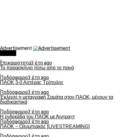
Advertisement
Τάσεις
Επικαιρότητα
3 έτη ago
Το παρασκήνιο πίσω από το πανό
Ποδόσφαιρο
3 έτη ago
ΠΑΟΚ 3-0 Αστέρας Τρίπολης
Ποδόσφαιρο
3 έτη ago
Έκλεισε η μεταγραφή Σαμάτα στον ΠΑΟΚ, μένουν τα
διαδικαστικά
Ποδόσφαιρο
3 έτη ago
Η ενδεκάδα του ΠΑΟΚ με Άιντραχτ
Ποδόσφαιρο
3 έτη ago
ΠΑΟΚ – Ολυμπιακός [LIVESTREAMING]
Ποδόσφαιρο
3 έτη ago