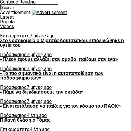
Continue Reading
Advertisement
Latest
Popular
Videos
Επικαιρότητα
7 μήνες ago
Στο νοσοκομείο ο Μιρτσέα Λουτσέσκου, επιδεινώθηκε η
υγεία του
Ποδόσφαιρο
7 μήνες ago
«Πλέον έχουμε αλλάξει σαν ομάδα, παίξαμε σαν ένα»
Ποδόσφαιρο
7 μήνες ago
«Το πιο σημαντικό είναι η αυτοπεποίθηση των
ποδοσφαιριστών»
Ποδόσφαιρο
7 μήνες ago
«Πάμε να διεκδικήσουμε την οκτάδα»
Ποδόσφαιρο
7 μήνες ago
«Είναι απόλαυση να παίζεις για τον κόσμο του ΠΑΟΚ»
Ποδόσφαιρο
4 έτη ago
Πιθανή θλάση ο Τόμας
Επικαιρότητα
4 έτη ago