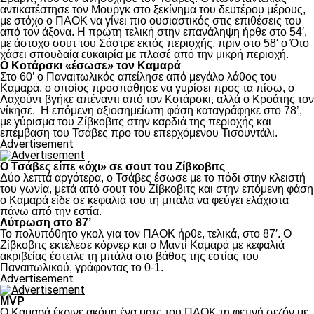
αντικατέστησε τον Μουργκ στο ξεκίνημα του δευτέρου μέρους,
με στόχο ο ΠΑΟΚ να γίνει πιο ουσιαστικός στις επιθέσεις του
από τον άξονα. Η πρώτη τελική στην επανάληψη ήρθε στο 54′,
με άστοχο σουτ του Σάστρε εκτός περιοχής, πριν στο 58′ ο Ότο
χάσει σπουδαία ευκαιρία με πλασέ από την μικρή περιοχή.
Ο Κοτάρσκι «έσωσε» τον Καμαρά
Στο 60’ ο Παναιτωλικός απείλησε από μεγάλο λάθος του
Καμαρά, ο οποίος προσπάθησε να γυρίσει προς τα πίσω, ο
Λαχούντ βγήκε απέναντι από τον Κοτάρσκι, αλλά ο Κροάτης τον
νίκησε. Η επόμενη αξιοσημείωτη φάση καταγράφηκε στο 78’,
με γύρισμα του Ζίβκοβιτς στην καρδιά της περιοχής και
επέμβαση του Τσάβες προ του επερχόμενου Τισουντάλι.
Advertisement
Ο Τσάβες είπε «όχι» σε σουτ του Ζίβκοβιτς
Δύο λεπτά αργότερα, ο Τσάβες έσωσε με το πόδι στην κλειστή
του γωνία, μετά από σουτ του Ζίβκοβιτς και στην επόμενη φάση
ο Καμαρά είδε σε κεφαλιά του τη μπάλα να φεύγει ελάχιστα
πάνω από την εστία.
Λύτρωση στο 87’
Το πολυπόθητο γκολ για τον ΠΑΟΚ ήρθε, τελικά, στο 87′. Ο
Ζίβκοβιτς εκτέλεσε κόρνερ και ο Μαντί Καμαρά με κεφαλιά
ακριβείας έστειλε τη μπάλα στο βάθος της εστίας του
Παναιτωλικού, γράφοντας το 0-1.
Advertisement
MVP
Ο Καμαρά έκρινε ακόμη ένα ματς του ΠΑΟΚ τη φετινή σεζόν με