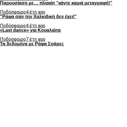
Παρουσίαση με… πλακάτ “κάντε καμιά μεταγραφή!”
Ποδόσφαιρο
4 έτη ago
“Ράφα σαν την Χαλκιδική δεν έχει!”
Ποδόσφαιρο
4 έτη ago
«Last dance» για Κουαλιάτα
Ποδόσφαιρο
7 έτη ago
Τα δεδομένα με Ράφα Σοάρες