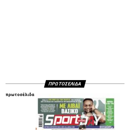
μην ανακοινώσουμε δημόσια τους λόγους που είμαστε
κάθετα απέναντι στην εμπλοκή Τσαλόπουλου-
Χατζόπουλου στην επόμενη μέρα του ΑΣ ΠΑΟΚ, αλλά
όσοι ενδιαφέρονται να ακούσουν ποιες συγκεκριμένες
κινήσεις τους, συναντήσεις τους και τοποθετήσεις τους
είναι αυτές που τους θέτουν εκτός κάδρου για εμάς
είμαστε πάντα διαθέσιμοι…
Υγ4
ADVERTISEMENT
ΠΡΩΤΟΣΕΛΙΔΑ
πρωτοσέλιδα
Εμείς είμαστε μόνο Π.Α.Ο.Κ.
Μόνο τα 4 γράμματα έχουν σημασία για εμάς και
ΚΑΝΕΝΑΣ δεν είναι πάνω απο αυτά τα ιερά γράμματα.