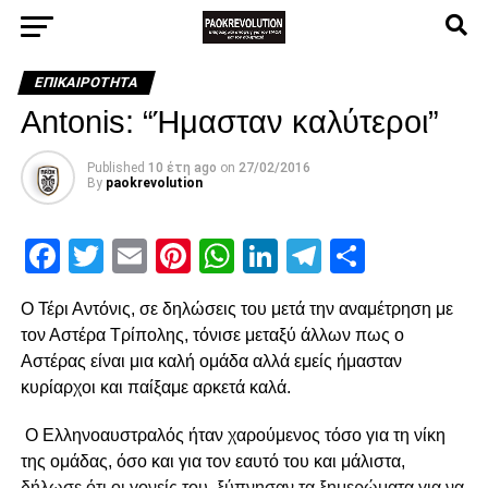
ΕΠΙΚΑΙΡΌΤΗΤΑ
Antonis: “Ήμασταν καλύτεροι”
Published
10 έτη ago
on
27/02/2016
By
paokrevolution
Facebook
Twitter
Email
Pinterest
WhatsApp
LinkedIn
Telegram
Μοιρασ
Ο Τέρι Αντόνις, σε δηλώσεις του μετά την αναμέτρηση με
τον Αστέρα Τρίπολης, τόνισε μεταξύ άλλων πως ο
Αστέρας είναι μια καλή ομάδα αλλά εμείς ήμασταν
κυρίαρχοι και παίξαμε αρκετά καλά.
Ο Ελληνοαυστραλός ήταν χαρούμενος τόσο για τη νίκη
της ομάδας, όσο και για τον εαυτό του και μάλιστα,
δήλωσε ότι οι γονείς του, ξύπνησαν τα ξημερώματα για να