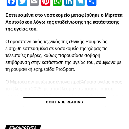
Facebook
Twitter
Email
Pinterest
WhatsApp
LinkedIn
Telegram
Μοιρασ
Εσπευσμένα στο νοσοκομείο μεταφέρθηκε ο Μιρτσέα
Λουτσέσκου λόγω της επιδείνωσης της κατάστασης
της υγείας του.
Ο ομοσπονδιακός τεχνικός της εθνικής Ρουμανίας
εισήχθη εσπευσμένα σε νοσοκομείο της χώρας τις
τελευταίες ημέρες, καθώς παρουσίασε σοβαρή
επιβάρυνση στην κατάσταση της υγείας του, σύμφωνα με
τη ρουμανική εφημερίδα ProSport.
Ο Μιρτσέα αντιμετώπισε έντονα προβλήματα υγείας προς
το τέλος του 2025, με αποτέλεσμα να χρειαστεί άμεση
ιατρική φροντίδα. Ο 80χρονος ταλαιπωρήθηκε από έντονο
CONTINUE READING
κρυολόγημα, το οποίο επηρέασε αρνητικά την ήδη
επιβαρυμένη καρδιακή του λειτουργία, και κρίθηκε
αναγκαία να νοσηλευτεί. Οι πληροφορίες αναφέρουν ότι η
κατάστασή του επιδεινώθηκε κατά τη διάρκεια της
ΕΠΙΚΑΙΡΌΤΗΤΑ