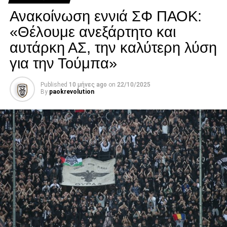
νοσηλείας του.
Ανακοίνωση εννιά ΣΦ ΠΑΟΚ:
Facebook
Twitter
Email
Pinterest
WhatsApp
LinkedIn
Telegram
Μοιρασ
«Θέλουμε ανεξάρτητο και
αυτάρκη ΑΣ, την καλύτερη λύση
για την Τούμπα»
Published
10 μήνες ago
on
22/10/2025
By
paokrevolution