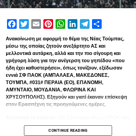
Facebook
Twitter
Email
Pinterest
WhatsApp
LinkedIn
Telegram
Μοιρασ
Ανακοίνωση με αφορμή το θέμα της Νέας Τούμπας,
μέσω της οποίας ζητούν ανεξάρτητο ΑΣ και
μελλοντικά αυτάρκη, αλλά και την πιο σίγουρη και
γρήγορη λύση για την ανέγερση του γηπέδου «που
ήδη έχει καθυστερήσει», όπως τονίζουν, εξέδωσαν
εννιά ΣΦ ΠΑΟΚ (ΑΜΠΑΛΑΕΑ, ΜΑΚΕΔΟΝΕΣ,
ΤΟΥΜΠΑ, #031# ΠΕΡΑΙΑ (ΕΟ), ΕΠΑΝΟΜΗ,
ΑΜΥΝΤΑΙΟ, ΜΟΥΔΑΝΙΑ, ΦΛΩΡΙΝΑ ΚΑΙ
ΧΡΥΣΟΥΠΟΛΗΣ). Εξηγούν και γιατί έκαναν επίσκεψη
στον Ερασιτέχνη τις προηγούμενες ημέρες.
Αναλυτικά το κείμενο:
«Ως Σύνδεσμοι Φίλων ΠΑΟΚ που
λειτουργούμε καθημερινά με γνώμωνα το καλό του
CONTINUE READING
Δικεφάλου και μόνο, αισθανόμαστε την ανάγκη να