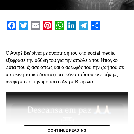
ADVERTISEMENT
Facebook
Twitter
Email
Pinterest
WhatsApp
LinkedIn
Telegram
Μοιρασ
Πρώτον, όσον αφορά το περιεχόμενο της επίσκεψης μας
και δεύτερον για την συνολική μας στάση και εμπλοκή στα
διοικητικά ζητήματα που αφορούν την επόμενη μέρα του
Ο Αντρέ Βιεϊρίνια με ανάρτηση του στα social media
ΠΑΟΚ.
εξέφρασε την οδύνη του για την απώλεια του Ντιόγκο
Ζότα που έχασε όπως και ο αδελφός του την ζωή του σε
Ο λόγος της επίσκεψης… απλός, “Κύριοι, με την δικιά μας
αυτοκινητιστικό δυστύχημα. «Αναπαύσου εν ειρήνη»,
στήριξη παραμείνατε 15μελες μετά την παραίτηση
ανέφερε στο μήνυμά του ο Αντρέ Βιεϊρίνια.
Κατσαρή και δεν ακολουθήσατε όλοι τον ίδιο δρόμο.”
Για εμάς δεν έχει αλλάξει κάτι, οι λόγοι της στήριξης μας
από την αρχή μέχρι σήμερα παραμένουν ίδιοι.
1. Ανεξάρτητος ΑΣ και μελλοντικά αυτάρκης,
CONTINUE READING