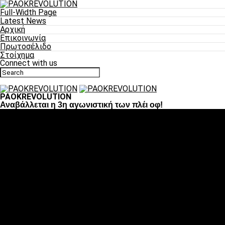
Full-Width Page
Latest News
Αρχική
Επικοινωνία
Πρωτοσέλιδο
Στοίχημα
Connect with us
PAOKREVOLUTION
Αναβάλλεται η 3η αγωνιστική των πλέι οφ!
Ποδόσφαιρο
«Πλέον έχουμε αλλάξει σαν ομάδα, παίξαμε σαν ένα»
«Το πιο σημαντικό είναι η αυτοπεποίθηση των ποδοσφαιριστώ
«Πάμε να διεκδικήσουμε την οκτάδα»
«Είναι απόλαυση να παίζεις για τον κόσμο του ΠΑΟΚ»
«Θα τα δώσουμε όλα κόντρα στη Λιόν για την οκτάδα»
Μπάσκετ
Αλλαγή ώρας με Σπόρτινγκ και Μπιλμπάο