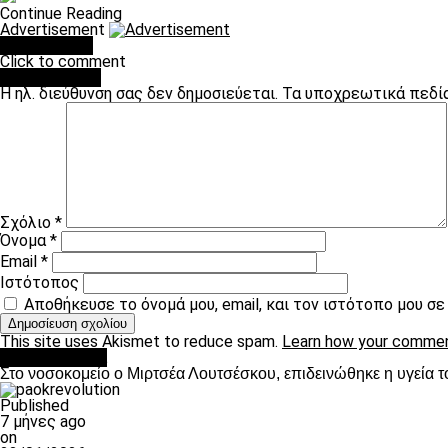
Continue Reading
Advertisement
You may like
Click to comment
Leave a Reply
Η ηλ. διεύθυνση σας δεν δημοσιεύεται.
Τα υποχρεωτικά πεδί
Σχόλιο
*
Όνομα
*
Email
*
Ιστότοπος
Αποθήκευσε το όνομά μου, email, και τον ιστότοπο μου σ
This site uses Akismet to reduce spam.
Learn how your commen
Επικαιρότητα
Στο νοσοκομείο ο Μιρτσέα Λουτσέσκου, επιδεινώθηκε η υγεία τ
Published
7 μήνες ago
on