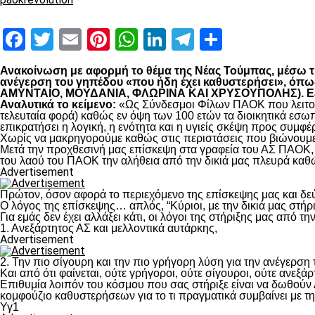
Facebook
Twitter
Email
Pinterest
WhatsApp
LinkedIn
Telegram
Μοιραστ
Ανακοίνωση με αφορμή το θέμα της Νέας Τούμπας, μέσω της
ανέγερση του γηπέδου «που ήδη έχει καθυστερήσει», 
ΑΜΥΝΤΑΙΟ, ΜΟΥΔΑΝΙΑ, ΦΛΩΡΙΝΑ ΚΑΙ ΧΡΥΣΟΥΠΟΛΗΣ). Εξηγο
Αναλυτικά το κείμενο:
«Ως Σύνδεσμοι Φίλων ΠΑΟΚ που λειτουρ
τελευταία φορά) καθώς εν όψη των 100 ετών τα διοικητικά εσω
επικρατήσει η λογική, η ενότητα και η υγιείς σκέψη προς συμ
Χωρίς να μακρηγορούμε καθώς στις περιστάσεις που βιώνουμε 
Μετά την προχθεσινή μας επίσκεψη στα γραφεία του ΑΣ ΠΑΟΚ, τ
του λαού του ΠΑΟΚ την αλήθεια από την δικιά μας πλευρά καθώ
Advertisement
Πρώτον, όσον αφορά το περιεχόμενο της επίσκεψης μας και δε
Ο λόγος της επίσκεψης… απλός, “Κύριοι, με την δικιά μας στήρ
Για εμάς δεν έχει αλλάξει κάτι, οι λόγοι της στήριξης μας από τ
1. Ανεξάρτητος ΑΣ και μελλοντικά αυτάρκης,
Advertisement
2. Την πιο σίγουρη και την πιο γρήγορη λύση για την ανέγερσ
Και από ότι φαίνεται, ούτε γρήγοροι, ούτε σίγουροι, ούτε ανεξάρ
Επιθυμία λοιπόν του κόσμου που σας στήριξε είναι να δωθούν
κομφούζιο καθυστερήσεων για το τι πραγματικά συμβαίνει με τ
Υγ1