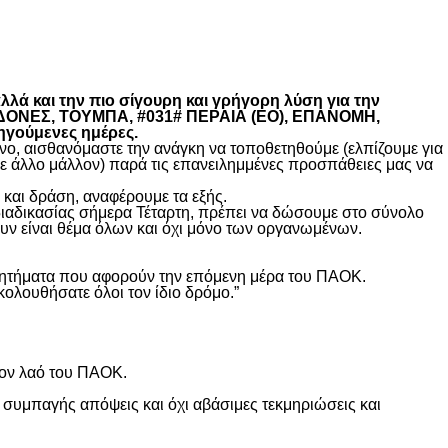
λά και την πιο σίγουρη και γρήγορη λύση για την
ΚΕΔΟΝΕΣ, ΤΟΥΜΠΑ, #031# ΠΕΡΑΙΑ (ΕΟ), ΕΠΑΝΟΜΗ,
ηγούμενες ημέρες.
, αισθανόμαστε την ανάγκη να τοποθετηθούμε (ελπίζουμε για
θε άλλο μάλλον) παρά τις επανειλημμένες προσπάθειες μας να
και δράση, αναφέρουμε τα εξής.
διαδικασίας σήμερα Τέταρτη, πρέπει να δώσουμε στο σύνολο
υν είναι θέμα όλων και όχι μόνο των οργανωμένων.
ά ζητήματα που αφορούν την επόμενη μέρα του ΠΑΟΚ.
κολουθήσατε όλοι τον ίδιο δρόμο.”
τον λαό του ΠΑΟΚ.
 συμπαγής απόψεις και όχι αβάσιμες τεκμηριώσεις και