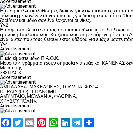
Advertisement
Επειδή πολλοί καλοθελητές διαιωνίζουν ανυπόστατες καταστάσ
πόλωση με κανέναν συνοπαδό μας για διοικητικά τερτίπια. Όσο 
ζορίζουν και μόνο σαν ένα έρχονται οι νίκες.
Υγ2
Επίσης στο κλίμα ενότητας που παροτρύνουμε και διαλέγουμε
εμπλοκή Τσαλόπουλου-Χατζόπουλου στην επόμενη μέρα του ΑΣ Π
είναι αυτές που τους θέτουν εκτός κάδρου για εμάς είμαστε πά
Υγ4
Advertisement
Εμείς είμαστε μόνο Π.Α.Ο.Κ.
Μόνο τα 4 γράμματα έχουν σημασία για εμάς και ΚΑΝΕΝΑΣ δεν 
Μετά τιμής,
ΣΦ ΠΑΟΚ
Advertisement
ΑΜΠΑΛΑΕΑ, ΜΑΚΕΔΟΝΕΣ, ΤΟΥΜΠΑ, #031#
ΠΕΡΑΙΑ (ΕΟ) , ΕΠΑΝΟΜΗ
ΑΜΥΝΤΑΙΟ, ΜΟΥΔΑΝΙΑ, ΦΛΩΡΙΝΑ,
ΧΡΥΣΟΥΠΟΛΗ».
Advertisement
Facebook
Twitter
Email
Pinterest
WhatsApp
LinkedIn
Telegram
Μοιραστ