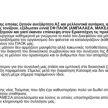
είτε
 οποίας ζητούν ανεξάρτητο ΑΣ και μελλοντικά αυτάρκη, αλ
όπως τονίζουν, εξέδωσαν εννιά ΣΦ ΠΑΟΚ (ΑΜΠΑΛΑΕΑ, ΜΑ
ύν και γιατί έκαναν επίσκεψη στον Ερασιτέχνη τις προ
γούμε καθημερινά με γνώμωνα το καλό του Δικεφάλου και μόνο
προβλήματα του οργανισμού δεν φαίνεται να καταλαγιάζουν (κά
φέρουν του ΠΑΟΚ μας.
μάλλον δεν αρμόζουν μανιφέστα αλλά λακωνικές τοποθετήσεις 
ην διακοπή του διοικητικού συμβουλίου και την συνέχιση της 
ς το μέλλον του οργανισμού και οι άνθρωποι που τον απαρτίζο
ύτερον για την συνολική μας στάση και εμπλοκή στα διοικητικ
ιξη παραμείνατε 15μελες μετά την παραίτηση Κατσαρή και δεν α
ην αρχή μέχρι σήμερα παραμένουν ίδιοι.
η της νέας Τούμπας που ήδη έχει καθυστερήσει πολύ να δωθεί σ
τητοι σταθήκατε.
 ΑΜΕΣΑ αποτελέσματα και λύσεις οι οποίες υποστηρίζονται από
ην κληρονομιά του συλλόγου μας.