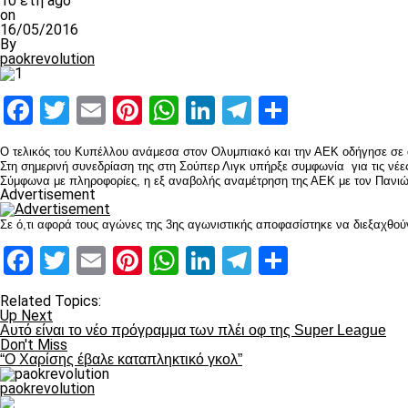
10 έτη ago
on
16/05/2016
By
paokrevolution
Facebook
Twitter
Email
Pinterest
WhatsApp
LinkedIn
Telegram
Μοιραστ
O τελικός του Κυπέλλου ανάμεσα στον Ολυμπιακό και την ΑΕΚ οδήγησε σε 
Στη σημερινή συνεδρίαση της στη Σούπερ Λιγκ υπήρξε συμφωνία για τις νέε
Σύμφωνα με πληροφορίες, η εξ αναβολής αναμέτρηση της ΑΕΚ με τον Πανιώ
Advertisement
Σε ό,τι αφορά τους αγώνες της 3ης αγωνιστικής αποφασίστηκε να διεξαχθούν 
Facebook
Twitter
Email
Pinterest
WhatsApp
LinkedIn
Telegram
Μοιραστ
Related Topics:
Up Next
Αυτό είναι το νέο πρόγραμμα των πλέι οφ της Super League
Don't Miss
“Ο Χαρίσης έβαλε καταπληκτικό γκολ”
paokrevolution