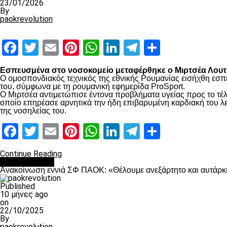
23/01/2026
By
paokrevolution
Facebook
Twitter
Email
Pinterest
WhatsApp
LinkedIn
Telegram
Μοιραστ
Εσπευσμένα στο νοσοκομείο μεταφέρθηκε ο Μιρτσέα Λουτσ
Ο ομοσπονδιακός τεχνικός της εθνικής Ρουμανίας εισήχθη εσπ
του, σύμφωνα με τη ρουμανική εφημερίδα ProSport.
Ο Μιρτσέα αντιμετώπισε έντονα προβλήματα υγείας προς το τέλ
οποίο επηρέασε αρνητικά την ήδη επιβαρυμένη καρδιακή του λει
της νοσηλείας του.
Facebook
Twitter
Email
Pinterest
WhatsApp
LinkedIn
Telegram
Μοιραστ
Continue Reading
Επικαιρότητα
Ανακοίνωση εννιά ΣΦ ΠΑΟΚ: «Θέλουμε ανεξάρτητο και αυτάρκη
Published
10 μήνες ago
on
22/10/2025
By
paokrevolution