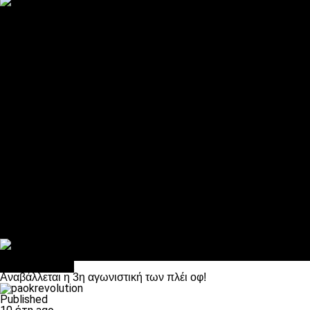
ΠΑΟΚ και τηλεοπτικά: αποκλειστικά απόφαση Σαββίδη
Αντίπαλοι
Νέα προβλήματα στην Μπέτις πριν την Τούμπα
Επίσημο «stop» στους φίλους του ΠΑΟΚ στο Αγρίνιο
Η Λιόν «σφυροκόπησε» τη Μονακό και πλησιάζει στο Champio
ΠΑΟΚ: Τι έκαναν οι αντίπαλοί του στο Europa League
Η Ριέκα διέκοψε την εγγραφή μελών ενόψει… ΠΑΟΚ
Διάφορα
Πέθανε ο μπαμπάς του Γιαννάκη, Λουκάς Μήλιος
ΣΦ ΠΑΟΚ Θύρα 4: Ανακοίνωσε οδική εκδρομή για τον αγώνα με
Κανείς δεν ξέχασε τα έξι αετόπουλα
Στο OPEN τα προκριματικά, στη NOVA τα του πρωταθλήματος
Σαν σήμερα: Οταν “έφυγε” ο Λόραντ
Επικαιρότητα
Αναβάλλεται η 3η αγωνιστική των πλέι οφ!
Published