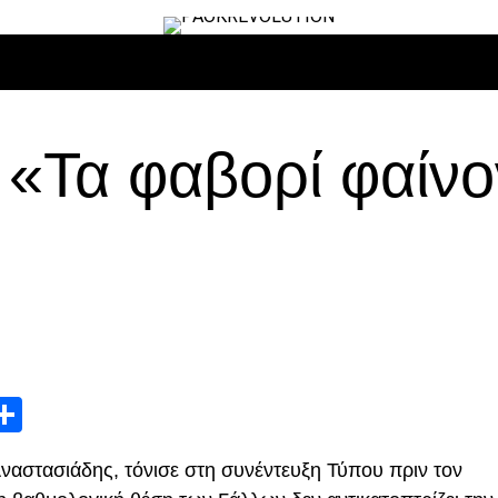
ΙΡΟ
ΜΠΆΣΚΕΤ
ΒΌΛΛΕΫ
ΕΠΙΚΑΙΡΌΤΗΤΑ
ΑΝΤΊΠΑΛΟΙ
 «Τα φαβορί φαίνο
App
edIn
elegram
Μοιραστείτε
αστασιάδης, τόνισε στη συνέντευξη Τύπου πριν τον