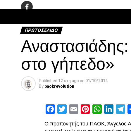
ΠΟΔΌΣΦΑ
ΠΡΩΤΟΣΈΛΙΔΟ
Αναστασιάδης:
στο γήπεδο»
Published
12 έτη ago
on
01/10/2014
By
paokrevolution
Facebook
Twitter
Email
Pinterest
Whats
Link
T
Ο προπονητής του ΠΑΟΚ, Άγγελος Αν