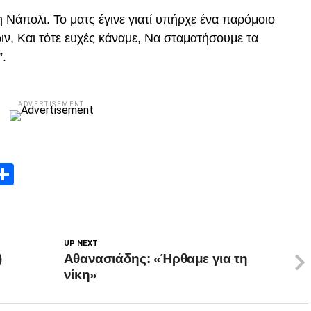
 τη Νάπολι. Το ματς έγινε γιατί υπήρχε ένα παρόμοιο
ριν, Και τότε ευχές κάναμε, Να σταματήσουμε τα
”.
ADVERTISEMENT
App
edIn
elegram
Μοιραστείτε
UP NEXT
)
Αθανασιάδης: «Ήρθαμε για τη
νίκη»