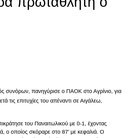
ρα πρωταθλητή ο
p
In
egram
οιραστείτε
τός συνόρων, πανηγύρισε ο ΠΑΟΚ στο Αγρίνιο, για
μετά τις επιτυχίες του απέναντι σε Αιγάλεω,
ικράτησε του Παναιτωλικού με 0-1, έχοντας
ά, ο οποίος σκόραρε στο 87’ με κεφαλιά. Ο