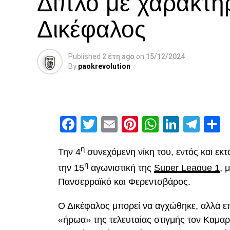
Διπλό με χαρακτή
Δικέφαλος
Published
2 έτη ago
on
15/12/2024
By
paokrevolution
Facebook
Twitter
Email
Pinterest
WhatsAp
Linked
Tel
Μ
η
Την 4
συνεχόμενη νίκη του, εντός και εκ
η
την 15
αγωνιστική της
Super League 1
, 
Πανσερραϊκό και Φερεντσβάρος.
Ο Δικέφαλος μπορεί να αγχώθηκε, αλλά επ
«ήρωα» της τελευταίας στιγμής τον Καμαρ