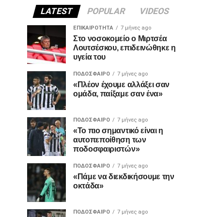
LATEST
POPULAR
VIDEOS
ΕΠΙΚΑΙΡΌΤΗΤΑ
7 μήνες ago
Στο νοσοκομείο ο Μιρτσέα
Λουτσέσκου, επιδεινώθηκε η
υγεία του
ΠΟΔΌΣΦΑΙΡΟ
7 μήνες ago
«Πλέον έχουμε αλλάξει σαν
ομάδα, παίξαμε σαν ένα»
ΠΟΔΌΣΦΑΙΡΟ
7 μήνες ago
«Το πιο σημαντικό είναι η
αυτοπεποίθηση των
ποδοσφαιριστών»
ΠΟΔΌΣΦΑΙΡΟ
7 μήνες ago
«Πάμε να διεκδικήσουμε την
οκτάδα»
ΠΟΔΌΣΦΑΙΡΟ
7 μήνες ago