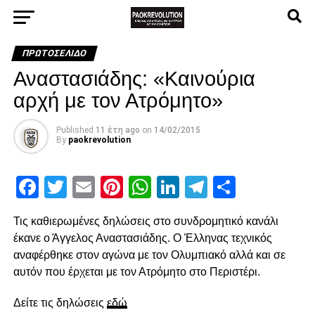
ΠΡΩΤΟΣΈΛΙΔΟ
Αναστασιάδης: «Καινούρια
αρχή με τον Ατρόμητο»
Published
11 έτη ago
on
14/02/2015
By
paokrevolution
Facebook
Twitter
Email
Pinterest
WhatsApp
LinkedIn
Telegram
Μοιρασ
Τις καθιερωμένες δηλώσεις στο συνδρομητικό κανάλι
έκανε ο Άγγελος Αναστασιάδης. Ο Έλληνας τεχνικός
αναφέρθηκε στον αγώνα με τον Ολυμπιακό αλλά και σε
αυτόν που έρχεται με τον Ατρόμητο στο Περιστέρι.
Δείτε τις δηλώσεις
εδώ