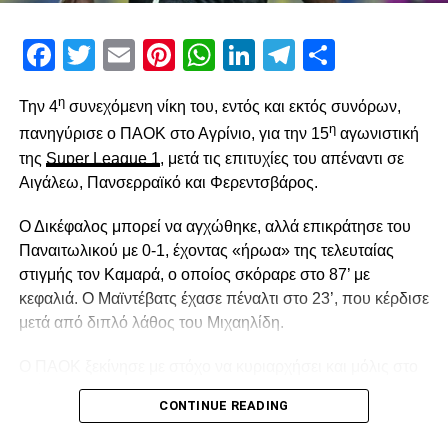
Facebook
Twitter
Email
Pinterest
WhatsApp
LinkedIn
Telegram
Μοιρασ
η
Την 4
συνεχόμενη νίκη του, εντός και εκτός συνόρων,
η
πανηγύρισε ο ΠΑΟΚ στο Αγρίνιο, για την 15
αγωνιστική
της
Super League 1
, μετά τις επιτυχίες του απέναντι σε
Αιγάλεω, Πανσερραϊκό και Φερεντσβάρος.
Ο Δικέφαλος μπορεί να αγχώθηκε, αλλά επικράτησε του
Παναιτωλικού με 0-1, έχοντας «ήρωα» της τελευταίας
στιγμής τον Καμαρά, ο οποίος σκόραρε στο 87’ με
κεφαλιά. Ο Μαϊντέβατς έχασε πέναλτι στο 23’, που κέρδισε
μετά από διπλό λάθος του Μιχαηλίδη.
Ο ΠΑΟΚ ξεκίνησε με στόχο να κυριαρχήσει και μόλις στο
2′ έχασε την πρώτη του ευκαιρία. Ο Σορετίρε βρέθηκε σε
CONTINUE READING
θέση βολής πλάγια μέσα στην περιοχή, πλάσαρε, αλλά
απέκρουσε σε κόρνερ ο Τσάβες.Από το 10’ και μετά ο