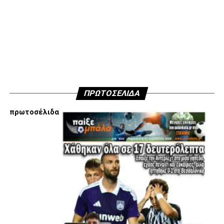
ΠΑΟΚ:
Κοτάρσκι, Σάστρε (62’ Μπάμπα), Ότο, Κεντζιόρα,
Μιχαηλίδης, Καμαρά, Σβαμπ (62’ Οζντόεφ), Ζίβκοβιτς,
Μουργκ (46’ Κωνστσντέλιας), Σορετίρε (69’ Τισουντάλι),
Τσάλοφ (62’ Σαμάτα).
ADVERTISEMENT
ΠΡΩΤΟΣΕΛΙΔΑ
πρωτοσέλιδα
Facebook
Twitter
Email
Pinterest
WhatsApp
LinkedIn
Telegram
Μοιρασ