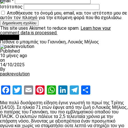
Email
*
Ιστότοπος
Αποθήκευσε το όνομά μου, email, και τον ιστότοπο μου σε
αυτόν τον πλοηγό για την επόμενη φορά που θα σχολιάσω.
This site uses Akismet to reduce spam.
Learn how your
comment data is processed.
Διάφορα
Πέθανε ο μπαμπάς του Γιαννάκη, Λουκάς Μήλιος
Published
10 μήνες ago
on
14/10/2025
By
paokrevolution
Facebook
Twitter
Email
Pinterest
WhatsApp
LinkedIn
Telegram
Μοιραστ
Μια πολύ δυσάρεστη είδηση έγινε γνωστή το πρωί της Τρίτης
(14/10). Σε ηλικία 71 ετών έφυγε από την ζωή ο Λουκάς Μήλιος,
ο πατέρας του Γιαννάκη, του πιο εμβληματικού οπαδού του
ΠΑΟΚ. Ο εκλιπών πάλευε τα 2,5 τελευταία χρόνια με την
επάρατη νόσο, δίνοντας με αξιοπρέπεια έναν προσωπικό
αγώνα και χωρίς να σταματήσει ούτε λεπτό να στηρίζει τον γιο