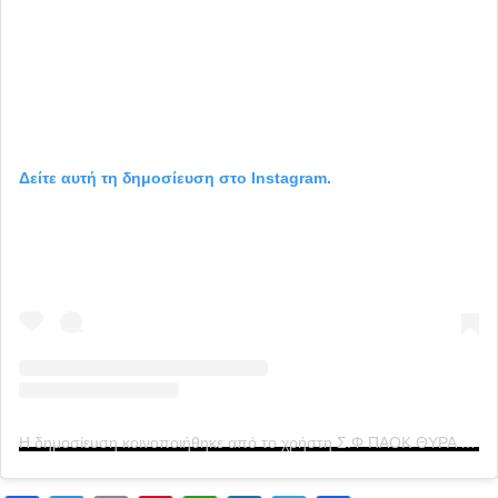
Δείτε αυτή τη δημοσίευση στο Instagram.
Η δημοσίευση κοινοποιήθηκε από το χρήστη Σ.Φ ΠΑΟΚ ΘΥΡΑ 4 1976 (@club_paok_gate4_official)