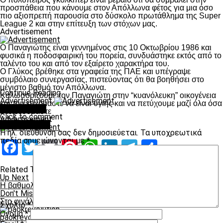
προσπάθεια που κάνουμε στον Απόλλωνα φέτος για μια όσο
πιο αξιοπρεπή παρουσία στο δύσκολο πρωτάθλημα της Super
League 2 και στην επίτευξη των στόχων μας.
Advertisement
Ο Παναγιώτης είναι γεννημένος στις 10 Οκτωβρίου 1986 και
φυσικά η ποδοσφαιρική του πορεία, συνδυάστηκε εκτός από το
ταλέντο του και από τον εξαίρετο χαρακτήρα του.
Ο Γλύκος βρέθηκε στα γραφεία της ΠΑΕ και υπέγραψε
συμβόλαιο συνεργασίας, πιστεύοντας ότι θα βοηθήσει στο
μέγιστο βαθμό τον Απόλλωνα.
Continue Reading
Καλωσορίζουμε τον Παναγιώτη στην “κυανόλευκη” οικογένεια
Advertisement
και του ευχόμαστε να είναι υγιής και να πετύχουμε μαζί όλα όσα
You may like
ονειρευόμαστε
Click to comment
Advertisement
Leave a Reply
Η ηλ. διεύθυνση σας δεν δημοσιεύεται.
Τα υποχρεωτικά
πεδία σημειώνονται με
*
Facebook
Twitter
Email
Pinterest
WhatsApp
LinkedIn
Telegram
Μοιραστ
Related Topics:
Up Next
Η βαθμολογία στον όμιλο του ΠΑΟΚ
Don't Miss
Στο φινάλε πάει για Κλάους και Γλύκο ο Απόλλωνας Λάρισας!
Σχόλιο
*
Όνομα
*
paokrevolution