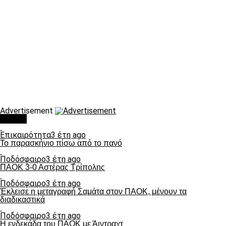
Advertisement
Τάσεις
Επικαιρότητα
3 έτη ago
Το παρασκήνιο πίσω από το πανό
Ποδόσφαιρο
3 έτη ago
ΠΑΟΚ 3-0 Αστέρας Τρίπολης
Ποδόσφαιρο
3 έτη ago
Έκλεισε η μεταγραφή Σαμάτα στον ΠΑΟΚ, μένουν τα
διαδικαστικά
Ποδόσφαιρο
3 έτη ago
Η ενδεκάδα του ΠΑΟΚ με Άιντραχτ