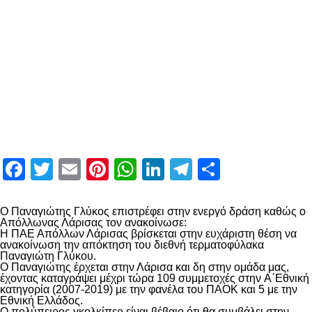
Facebook
Twitter
Email
Pinterest
WhatsApp
LinkedIn
Telegram
Μοιραστ
Ο Παναγιώτης Γλύκος επιστρέφει στην ενεργό δράση καθώς ο
Απόλλωνας Λάρισας τον ανακοίνωσε:
Η ΠΑΕ Απόλλων Λάρισας βρίσκεται στην ευχάριστη θέση να
ανακοίνωση την απόκτηση του διεθνή τερματοφύλακα
Παναγιώτη Γλύκου.
Ο Παναγιώτης έρχεται στην Λάρισα και δη στην ομάδα μας,
έχοντας καταγράψει μέχρι τώρα 109 συμμετοχές στην A΄Εθνική
κατηγορία (2007-2019) με την φανέλα του ΠΑΟΚ και 5 με την
Εθνική Ελλάδος.
Ο πολύπειρος γκολκίπερ είναι βέβαιο ότι θα συμβάλει στην