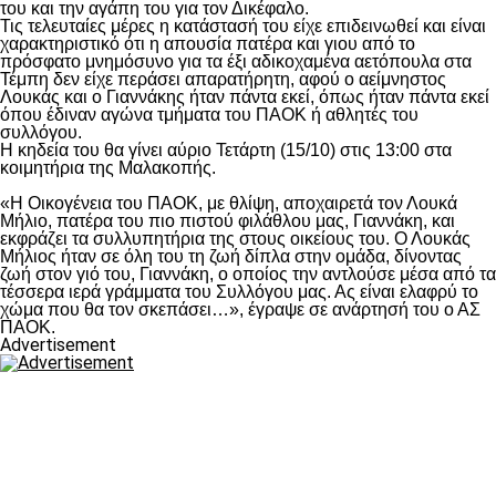
του και την αγάπη του για τον Δικέφαλο.
Τις τελευταίες μέρες η κατάστασή του είχε επιδεινωθεί και είναι
χαρακτηριστικό ότι η απουσία πατέρα και γιου από το
πρόσφατο μνημόσυνο για τα έξι αδικοχαμένα αετόπουλα στα
Τέμπη δεν είχε περάσει απαρατήρητη, αφού ο αείμνηστος
Λουκάς και ο Γιαννάκης ήταν πάντα εκεί, όπως ήταν πάντα εκεί
όπου έδιναν αγώνα τμήματα του ΠΑΟΚ ή αθλητές του
συλλόγου.
Η κηδεία του θα γίνει αύριο Τετάρτη (15/10) στις 13:00 στα
κοιμητήρια της Μαλακοπής.
«Η Οικογένεια του ΠΑΟΚ, με θλίψη, αποχαιρετά τον Λουκά
Μήλιο, πατέρα του πιο πιστού φιλάθλου μας, Γιαννάκη, και
εκφράζει τα συλλυπητήρια της στους οικείους του. Ο Λουκάς
Μήλιος ήταν σε όλη του τη ζωή δίπλα στην ομάδα, δίνοντας
ζωή στον γιό του, Γιαννάκη, ο οποίος την αντλούσε μέσα από τα
τέσσερα ιερά γράμματα του Συλλόγου μας. Ας είναι ελαφρύ το
χώμα που θα τον σκεπάσει…», έγραψε σε ανάρτησή του ο ΑΣ
ΠΑΟΚ.
Advertisement