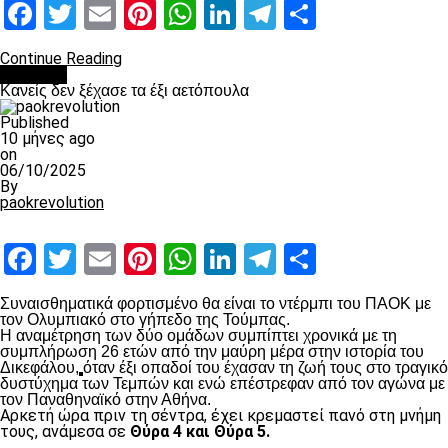
Facebook
Twitter
Email
Pinterest
WhatsApp
LinkedIn
Telegram
Μοιραστ
Continue Reading
Διάφορα
Κανείς δεν ξέχασε τα έξι αετόπουλα
Published
10 μήνες ago
on
06/10/2025
By
paokrevolution
Facebook
Twitter
Email
Pinterest
WhatsApp
LinkedIn
Telegram
Μοιραστ
Συναισθηματικά φορτισμένο θα είναι το ντέρμπι του ΠΑΟΚ με
τον Ολυμπιακό στο γήπεδο της Τούμπας.
Η αναμέτρηση των δύο ομάδων συμπίπτει χρονικά με τη
συμπλήρωση 26 ετών από την μαύρη μέρα στην ιστορία του
Δικεφάλου,
όταν έξι οπαδοί του έχασαν τη ζωή τους στο τραγικό
δυστύχημα των Τεμπών και ενώ επέστρεφαν από τον αγώνα με
τον Παναθηναϊκό στην Αθήνα.
Αρκετή ώρα πριν τη σέντρα, έχει κρεμαστεί πανό στη μνήμη
τους, ανάμεσα σε
Θύρα 4 και Θύρα 5.