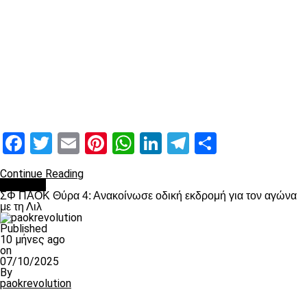
Facebook
Twitter
Email
Pinterest
WhatsApp
LinkedIn
Telegram
Μοιραστ
Continue Reading
Διάφορα
ΣΦ ΠΑΟΚ Θύρα 4: Ανακοίνωσε οδική εκδρομή για τον αγώνα
με τη Λιλ
Published
10 μήνες ago
on
07/10/2025
By
paokrevolution