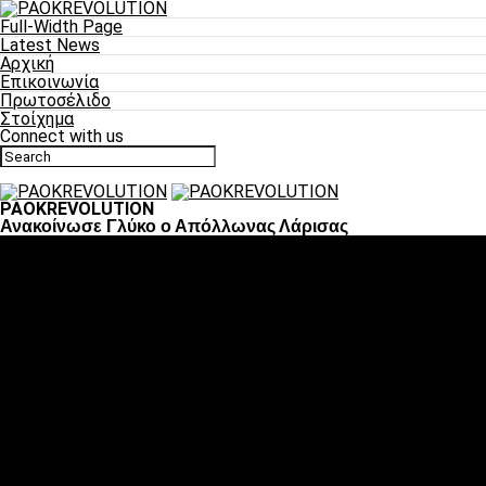
Full-Width Page
Latest News
Αρχική
Επικοινωνία
Πρωτοσέλιδο
Στοίχημα
Connect with us
PAOKREVOLUTION
Ανακοίνωσε Γλύκο ο Απόλλωνας Λάρισας
Ποδόσφαιρο
«Πλέον έχουμε αλλάξει σαν ομάδα, παίξαμε σαν ένα»
«Το πιο σημαντικό είναι η αυτοπεποίθηση των
ποδοσφαιριστών»
«Πάμε να διεκδικήσουμε την οκτάδα»
«Είναι απόλαυση να παίζεις για τον κόσμο του ΠΑΟΚ»
«Θα τα δώσουμε όλα κόντρα στη Λιόν για την οκτάδα»
Μπάσκετ