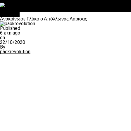
Στο OPEN τα προκριματικά, στη NOVA τα του πρωταθλήματος
Σαν σήμερα: Οταν “έφυγε” ο Λόραντ
Διάφορα
Ανακοίνωσε Γλύκο ο Απόλλωνας Λάρισας
Published
6 έτη ago
on
22/10/2020
By
paokrevolution