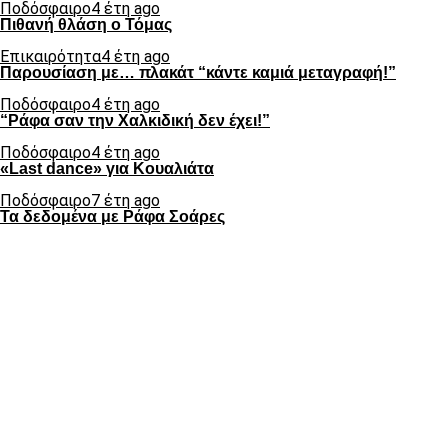
Ποδόσφαιρο
4 έτη ago
Πιθανή θλάση ο Τόμας
Επικαιρότητα
4 έτη ago
Παρουσίαση με… πλακάτ “κάντε καμιά μεταγραφή!”
Ποδόσφαιρο
4 έτη ago
“Ράφα σαν την Χαλκιδική δεν έχει!”
Ποδόσφαιρο
4 έτη ago
«Last dance» για Κουαλιάτα
Ποδόσφαιρο
7 έτη ago
Τα δεδομένα με Ράφα Σοάρες