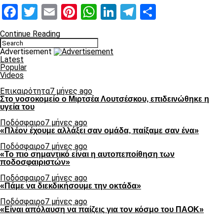
Facebook
Twitter
Email
Pinterest
WhatsApp
LinkedIn
Telegram
Μοιραστ
Continue Reading
Advertisement
Latest
Popular
Videos
Επικαιρότητα
7 μήνες ago
Στο νοσοκομείο ο Μιρτσέα Λουτσέσκου, επιδεινώθηκε η
υγεία του
Ποδόσφαιρο
7 μήνες ago
«Πλέον έχουμε αλλάξει σαν ομάδα, παίξαμε σαν ένα»
Ποδόσφαιρο
7 μήνες ago
«Το πιο σημαντικό είναι η αυτοπεποίθηση των
ποδοσφαιριστών»
Ποδόσφαιρο
7 μήνες ago
«Πάμε να διεκδικήσουμε την οκτάδα»
Ποδόσφαιρο
7 μήνες ago
«Είναι απόλαυση να παίζεις για τον κόσμο του ΠΑΟΚ»