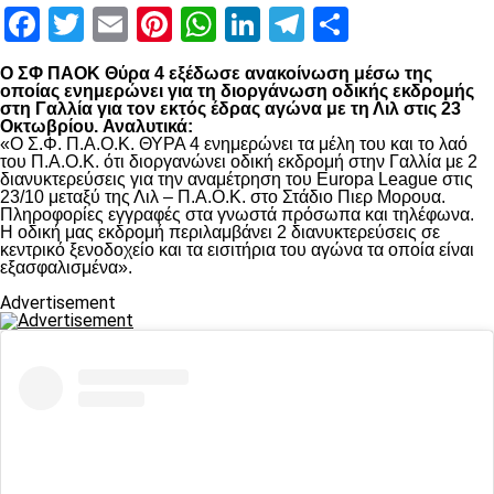
Facebook
Twitter
Email
Pinterest
WhatsApp
LinkedIn
Telegram
Μοιραστ
Ο ΣΦ ΠΑΟΚ Θύρα 4 εξέδωσε ανακοίνωση μέσω της
οποίας ενημερώνει για τη διοργάνωση οδικής εκδρομής
στη Γαλλία για τον εκτός έδρας αγώνα με τη Λιλ στις 23
Οκτωβρίου.
Αναλυτικά:
«Ο Σ.Φ. Π.Α.Ο.Κ. ΘΥΡΑ 4 ενημερώνει τα μέλη του και το λαό
του Π.Α.Ο.Κ. ότι διοργανώνει οδική εκδρομή στην Γαλλία με 2
διανυκτερεύσεις για την αναμέτρηση του Europa League στις
23/10 μεταξύ της Λιλ – Π.Α.Ο.Κ. στο Στάδιο Πιερ Μορουα.
Πληροφορίες εγγραφές στα γνωστά πρόσωπα και τηλέφωνα.
Η οδική μας εκδρομή περιλαμβάνει 2 διανυκτερεύσεις σε
κεντρικό ξενοδοχείο και τα εισιτήρια του αγώνα τα οποία είναι
εξασφαλισμένα».
Advertisement