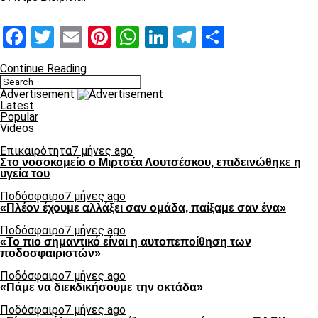
Facebook
Twitter
Email
Pinterest
WhatsApp
LinkedIn
Telegram
Μοιραστ
Continue Reading
Advertisement
Latest
Popular
Videos
Επικαιρότητα
7 μήνες ago
Στο νοσοκομείο ο Μιρτσέα Λουτσέσκου, επιδεινώθηκε η
υγεία του
Ποδόσφαιρο
7 μήνες ago
«Πλέον έχουμε αλλάξει σαν ομάδα, παίξαμε σαν ένα»
Ποδόσφαιρο
7 μήνες ago
«Το πιο σημαντικό είναι η αυτοπεποίθηση των
ποδοσφαιριστών»
Ποδόσφαιρο
7 μήνες ago
«Πάμε να διεκδικήσουμε την οκτάδα»
Ποδόσφαιρο
7 μήνες ago