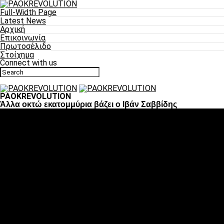
Full-Width Page
Latest News
Αρχική
Επικοινωνία
Πρωτοσέλιδο
Στοίχημα
Connect with us
PAOKREVOLUTION
Άλλα οκτώ εκατομμύρια βάζει ο Ιβάν Σαββίδης
Ποδόσφαιρο
«Πλέον έχουμε αλλάξει σαν ομάδα, παίξαμε σαν ένα»
«Το πιο σημαντικό είναι η αυτοπεποίθηση των
ποδοσφαιριστών»
«Πάμε να διεκδικήσουμε την οκτάδα»
«Είναι απόλαυση να παίζεις για τον κόσμο του ΠΑΟΚ»
«Θα τα δώσουμε όλα κόντρα στη Λιόν για την οκτάδα»
Μπάσκετ