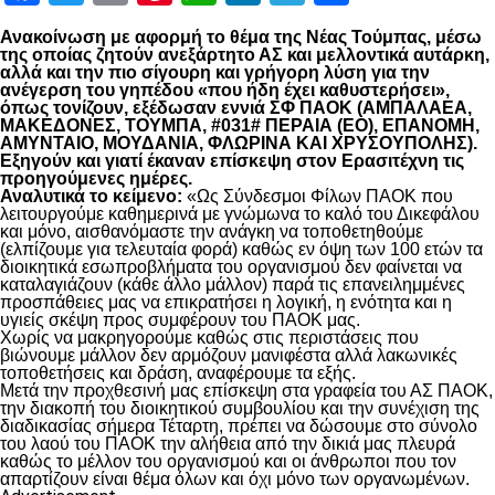
Ανακοίνωση με αφορμή το θέμα της Νέας Τούμπας, μέσω
της οποίας ζητούν ανεξάρτητο ΑΣ και μελλοντικά αυτάρκη,
αλλά και την πιο σίγουρη και γρήγορη λύση για την
ανέγερση του γηπέδου «που ήδη έχει καθυστερήσει»,
όπως τονίζουν, εξέδωσαν εννιά ΣΦ ΠΑΟΚ (ΑΜΠΑΛΑΕΑ,
ΜΑΚΕΔΟΝΕΣ, ΤΟΥΜΠΑ, #031# ΠΕΡΑΙΑ (ΕΟ), ΕΠΑΝΟΜΗ,
ΑΜΥΝΤΑΙΟ, ΜΟΥΔΑΝΙΑ, ΦΛΩΡΙΝΑ ΚΑΙ ΧΡΥΣΟΥΠΟΛΗΣ).
Εξηγούν και γιατί έκαναν επίσκεψη στον Ερασιτέχνη τις
προηγούμενες ημέρες.
Αναλυτικά το κείμενο:
«Ως Σύνδεσμοι Φίλων ΠΑΟΚ που
λειτουργούμε καθημερινά με γνώμωνα το καλό του Δικεφάλου
και μόνο, αισθανόμαστε την ανάγκη να τοποθετηθούμε
(ελπίζουμε για τελευταία φορά) καθώς εν όψη των 100 ετών τα
διοικητικά εσωπροβλήματα του οργανισμού δεν φαίνεται να
καταλαγιάζουν (κάθε άλλο μάλλον) παρά τις επανειλημμένες
προσπάθειες μας να επικρατήσει η λογική, η ενότητα και η
υγιείς σκέψη προς συμφέρουν του ΠΑΟΚ μας.
Χωρίς να μακρηγορούμε καθώς στις περιστάσεις που
βιώνουμε μάλλον δεν αρμόζουν μανιφέστα αλλά λακωνικές
τοποθετήσεις και δράση, αναφέρουμε τα εξής.
Μετά την προχθεσινή μας επίσκεψη στα γραφεία του ΑΣ ΠΑΟΚ,
την διακοπή του διοικητικού συμβουλίου και την συνέχιση της
διαδικασίας σήμερα Τέταρτη, πρέπει να δώσουμε στο σύνολο
του λαού του ΠΑΟΚ την αλήθεια από την δικιά μας πλευρά
καθώς το μέλλον του οργανισμού και οι άνθρωποι που τον
απαρτίζουν είναι θέμα όλων και όχι μόνο των οργανωμένων.