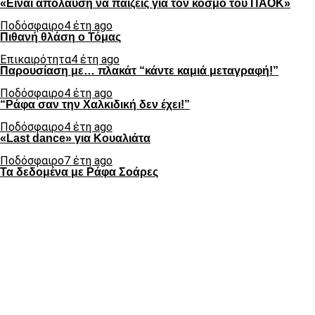
«Είναι απόλαυση να παίζεις για τον κόσμο του ΠΑΟΚ»
Ποδόσφαιρο
4 έτη ago
Πιθανή θλάση ο Τόμας
Επικαιρότητα
4 έτη ago
Παρουσίαση με… πλακάτ “κάντε καμιά μεταγραφή!”
Ποδόσφαιρο
4 έτη ago
“Ράφα σαν την Χαλκιδική δεν έχει!”
Ποδόσφαιρο
4 έτη ago
«Last dance» για Κουαλιάτα
Ποδόσφαιρο
7 έτη ago
Τα δεδομένα με Ράφα Σοάρες