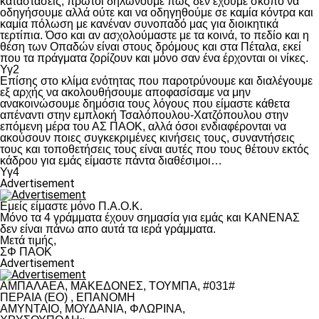
καταστάσεις, πρώτοι δηλώνουμε πως δεν έχουμε σκοπό να
οδηγήσουμε αλλά ούτε και να οδηγηθούμε σε καμία κόντρα και
καμία πόλωση με κανέναν συνοπαδό μας για διοικητικά
τερτίπια. Όσο και αν ασχολούμαστε με τα κοινά, το πεδίο και η
θέση των Οπαδών είναι στους δρόμους και στα Πέταλα, εκεί
που τα πράγματα ζορίζουν και μόνο σαν ένα έρχονται οι νίκες.
Υγ2
Επίσης στο κλίμα ενότητας που παροτρύνουμε και διαλέγουμε
εξ αρχής να ακολουθήσουμε αποφασίσαμε να μην
ανακοινώσουμε δημόσια τους λόγους που είμαστε κάθετα
απέναντι στην εμπλοκή Τσαλόπουλου-Χατζόπουλου στην
επόμενη μέρα του ΑΣ ΠΑΟΚ, αλλά όσοι ενδιαφέρονται να
ακούσουν ποιες συγκεκριμένες κινήσεις τους, συναντήσεις
τους και τοποθετήσεις τους είναι αυτές που τους θέτουν εκτός
κάδρου για εμάς είμαστε πάντα διαθέσιμοι…
Υγ4
Advertisement
Εμείς είμαστε μόνο Π.Α.Ο.Κ.
Μόνο τα 4 γράμματα έχουν σημασία για εμάς και ΚΑΝΕΝΑΣ
δεν είναι πάνω απο αυτά τα ιερά γράμματα.
Μετά τιμής,
ΣΦ ΠΑΟΚ
Advertisement
ΑΜΠΑΛΑΕΑ, ΜΑΚΕΔΟΝΕΣ, ΤΟΥΜΠΑ, #031#
ΠΕΡΑΙΑ (ΕΟ) , ΕΠΑΝΟΜΗ
ΑΜΥΝΤΑΙΟ, ΜΟΥΔΑΝΙΑ, ΦΛΩΡΙΝΑ,