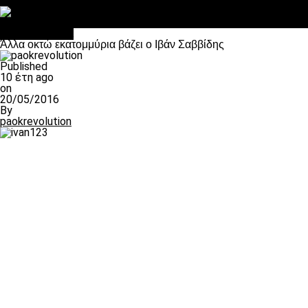
Στο OPEN τα προκριματικά, στη NOVA τα του πρωταθλήματος
Σαν σήμερα: Οταν “έφυγε” ο Λόραντ
Επικαιρότητα
Άλλα οκτώ εκατομμύρια βάζει ο Ιβάν Σαββίδης
Published
10 έτη ago
on
20/05/2016
By
paokrevolution