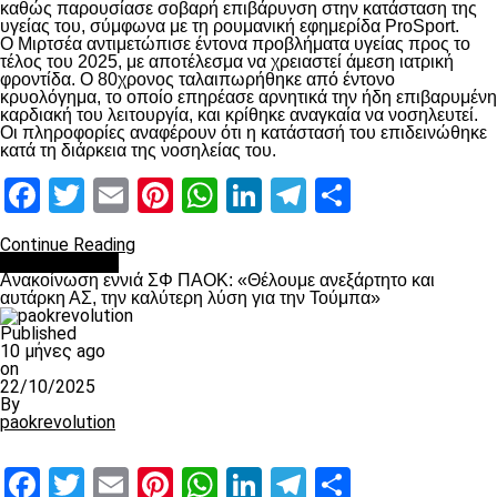
καθώς παρουσίασε σοβαρή επιβάρυνση στην κατάσταση της
υγείας του, σύμφωνα με τη ρουμανική εφημερίδα ProSport.
Ο Μιρτσέα αντιμετώπισε έντονα προβλήματα υγείας προς το
τέλος του 2025, με αποτέλεσμα να χρειαστεί άμεση ιατρική
φροντίδα. Ο 80χρονος ταλαιπωρήθηκε από έντονο
κρυολόγημα, το οποίο επηρέασε αρνητικά την ήδη επιβαρυμένη
καρδιακή του λειτουργία, και κρίθηκε αναγκαία να νοσηλευτεί.
Οι πληροφορίες αναφέρουν ότι η κατάστασή του επιδεινώθηκε
κατά τη διάρκεια της νοσηλείας του.
Facebook
Twitter
Email
Pinterest
WhatsApp
LinkedIn
Telegram
Μοιραστ
Continue Reading
Επικαιρότητα
Ανακοίνωση εννιά ΣΦ ΠΑΟΚ: «Θέλουμε ανεξάρτητο και
αυτάρκη ΑΣ, την καλύτερη λύση για την Τούμπα»
Published
10 μήνες ago
on
22/10/2025
By
paokrevolution
Facebook
Twitter
Email
Pinterest
WhatsApp
LinkedIn
Telegram
Μοιραστ