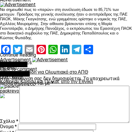
Να σημειωθεί πως το «παρών» στη συνέλευση έδωσε το 85,71% των
μετοχών. Πρόεδρος της γενικής συνέλευσης ήταν ο αντιπρόεδρος της ΠΑΕ
ΠΑΟΚ, Μάκης Γκαγκάτσης, ενώ γραμμάτεας ορίστηκε ο νομικός της ΠΑΕ,
Αχιλλέας Μαυρομάτης. Στην αίθουσα βρίσκονταν επίσης η Μαρία
Γκοντσάρεβα, ο Δημήτρης Πανοζάχος, ο εκπρόσωπος του Ερασιτέχνη ΠΑΟΚ
στο διοικητικό συμβούλιο της ΠΑΕ, Δημοκράτης Παπαδόπουλος και ο
Κώστας Φωτιάδης.
Facebook
Twitter
Email
Pinterest
WhatsApp
LinkedIn
Telegram
Μοιραστ
Continue Reading
Advertisement
Related Topics:
You may like
Up Next
Click to comment
«Kαρφί» Σαββίδη για Ολυμπιακό στο ΑΠΘ
Leave a Reply
Don't Miss
Η ηλ. διεύθυνση σας δεν δημοσιεύεται.
Τα υποχρεωτικά
Κόπηκαν Κίτσιου και Πέλκας από την Εθνική
πεδία σημειώνονται με
*
paokrevolution
Σχόλιο
*
Όνομα
*