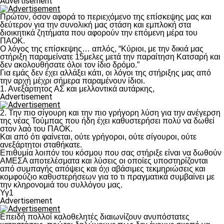
Advertisement
Πρώτον, όσον αφορά το περιεχόμενο της επίσκεψης μας και
δεύτερον για την συνολική μας στάση και εμπλοκή στα
διοικητικά ζητήματα που αφορούν την επόμενη μέρα του
ΠΑΟΚ.
Ο λόγος της επίσκεψης… απλός, “Κύριοι, με την δικιά μας
στήριξη παραμείνατε 15μελες μετά την παραίτηση Κατσαρή και
δεν ακολουθήσατε όλοι τον ίδιο δρόμο.”
Για εμάς δεν έχει αλλάξει κάτι, οι λόγοι της στήριξης μας από
την αρχή μέχρι σήμερα παραμένουν ίδιοι.
1. Ανεξάρτητος ΑΣ και μελλοντικά αυτάρκης,
Advertisement
2. Την πιο σίγουρη και την πιο γρήγορη λύση για την ανέγερση
της νέας Τούμπας που ήδη έχει καθυστερήσει πολύ να δωθεί
στον λαό του ΠΑΟΚ.
Και από ότι φαίνεται, ούτε γρήγοροι, ούτε σίγουροι, ούτε
ανεξάρτητοι σταθήκατε.
Επιθυμία λοιπόν του κόσμου που σας στήριξε είναι να δωθούν
ΑΜΕΣΑ αποτελέσματα και λύσεις οι οποίες υποστηρίζονται
από συμπαγής απόψεις και όχι αβάσιμες τεκμηριώσεις και
κομφούζιο καθυστερήσεων για το τι πραγματικά συμβαίνει με
την κληρονομιά του συλλόγου μας.
Υγ1
Advertisement
Επειδή πολλοί καλοθελητές διαιωνίζουν ανυπόστατες