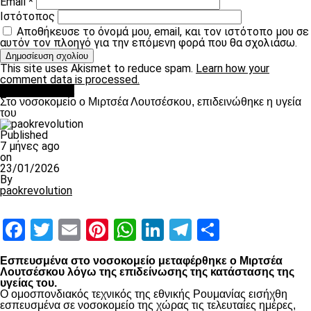
Email
*
Ιστότοπος
Αποθήκευσε το όνομά μου, email, και τον ιστότοπο μου σε
αυτόν τον πλοηγό για την επόμενη φορά που θα σχολιάσω.
This site uses Akismet to reduce spam.
Learn how your
comment data is processed.
Επικαιρότητα
Στο νοσοκομείο ο Μιρτσέα Λουτσέσκου, επιδεινώθηκε η υγεία
του
Published
7 μήνες ago
on
23/01/2026
By
paokrevolution
Facebook
Twitter
Email
Pinterest
WhatsApp
LinkedIn
Telegram
Μοιραστ
Εσπευσμένα στο νοσοκομείο μεταφέρθηκε ο Μιρτσέα
Λουτσέσκου λόγω της επιδείνωσης της κατάστασης της
υγείας του.
Ο ομοσπονδιακός τεχνικός της εθνικής Ρουμανίας εισήχθη
εσπευσμένα σε νοσοκομείο της χώρας τις τελευταίες ημέρες,