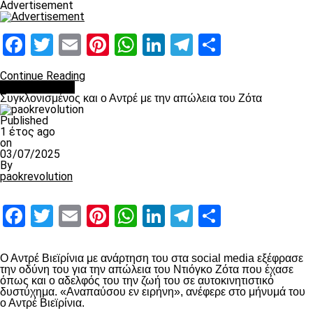
Advertisement
Facebook
Twitter
Email
Pinterest
WhatsApp
LinkedIn
Telegram
Μοιραστ
Continue Reading
Επικαιρότητα
Συγκλονισμένος και ο Αντρέ με την απώλεια του Ζότα
Published
1 έτος ago
on
03/07/2025
By
paokrevolution
Facebook
Twitter
Email
Pinterest
WhatsApp
LinkedIn
Telegram
Μοιραστ
Ο Αντρέ Βιεϊρίνια με ανάρτηση του στα social media εξέφρασε
την οδύνη του για την απώλεια του Ντιόγκο Ζότα που έχασε
όπως και ο αδελφός του την ζωή του σε αυτοκινητιστικό
δυστύχημα. «Αναπαύσου εν ειρήνη», ανέφερε στο μήνυμά του
ο Αντρέ Βιεϊρίνια.