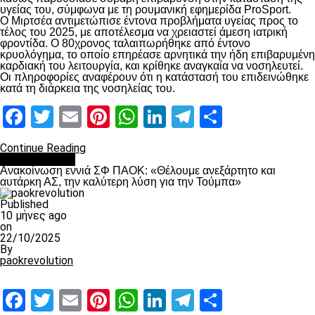
υγείας του, σύμφωνα με τη ρουμανική εφημερίδα ProSport.
Ο Μιρτσέα αντιμετώπισε έντονα προβλήματα υγείας προς το
τέλος του 2025, με αποτέλεσμα να χρειαστεί άμεση ιατρική
φροντίδα. Ο 80χρονος ταλαιπωρήθηκε από έντονο
κρυολόγημα, το οποίο επηρέασε αρνητικά την ήδη επιβαρυμένη
καρδιακή του λειτουργία, και κρίθηκε αναγκαία να νοσηλευτεί.
Οι πληροφορίες αναφέρουν ότι η κατάστασή του επιδεινώθηκε
κατά τη διάρκεια της νοσηλείας του.
Facebook
Twitter
Email
Pinterest
WhatsApp
LinkedIn
Telegram
Μοιραστ
Continue Reading
Επικαιρότητα
Ανακοίνωση εννιά ΣΦ ΠΑΟΚ: «Θέλουμε ανεξάρτητο και
αυτάρκη ΑΣ, την καλύτερη λύση για την Τούμπα»
Published
10 μήνες ago
on
22/10/2025
By
paokrevolution
Facebook
Twitter
Email
Pinterest
WhatsApp
LinkedIn
Telegram
Μοιραστ