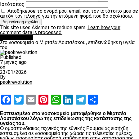
Ιστότοπος
Αποθήκευσε το όνομά μου, email, και τον ιστότοπο μου σε
αυτόν τον πλοηγό για την επόμενη φορά που θα σχολιάσω.
This site uses Akismet to reduce spam.
Learn how your
comment data is processed.
Επικαιρότητα
Στο νοσοκομείο ο Μιρτσέα Λουτσέσκου, επιδεινώθηκε η υγεία
του
Published
7 μήνες ago
on
23/01/2026
By
paokrevolution
Facebook
Twitter
Email
Pinterest
WhatsApp
LinkedIn
Telegram
Μοιραστ
Εσπευσμένα στο νοσοκομείο μεταφέρθηκε ο Μιρτσέα
Λουτσέσκου λόγω της επιδείνωσης της κατάστασης της
υγείας του.
Ο ομοσπονδιακός τεχνικός της εθνικής Ρουμανίας εισήχθη
εσπευσμένα σε νοσοκομείο της χώρας τις τελευταίες ημέρες,
καθώς παρουσίασε σοβαρή επιβάρυνση στην κατάσταση της