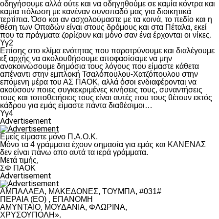
οδηγήσουμε αλλά ούτε και να οδηγηθούμε σε καμία κόντρα και
καμία πόλωση με κανέναν συνοπαδό μας για διοικητικά
τερτίπια. Όσο και αν ασχολούμαστε με τα κοινά, το πεδίο και η
θέση των Οπαδών είναι στους δρόμους και στα Πέταλα, εκεί
που τα πράγματα ζορίζουν και μόνο σαν ένα έρχονται οι νίκες.
Υγ2
Επίσης στο κλίμα ενότητας που παροτρύνουμε και διαλέγουμε
εξ αρχής να ακολουθήσουμε αποφασίσαμε να μην
ανακοινώσουμε δημόσια τους λόγους που είμαστε κάθετα
απέναντι στην εμπλοκή Τσαλόπουλου-Χατζόπουλου στην
επόμενη μέρα του ΑΣ ΠΑΟΚ, αλλά όσοι ενδιαφέρονται να
ακούσουν ποιες συγκεκριμένες κινήσεις τους, συναντήσεις
τους και τοποθετήσεις τους είναι αυτές που τους θέτουν εκτός
κάδρου για εμάς είμαστε πάντα διαθέσιμοι…
Υγ4
Advertisement
Εμείς είμαστε μόνο Π.Α.Ο.Κ.
Μόνο τα 4 γράμματα έχουν σημασία για εμάς και ΚΑΝΕΝΑΣ
δεν είναι πάνω απο αυτά τα ιερά γράμματα.
Μετά τιμής,
ΣΦ ΠΑΟΚ
Advertisement
ΑΜΠΑΛΑΕΑ, ΜΑΚΕΔΟΝΕΣ, ΤΟΥΜΠΑ, #031#
ΠΕΡΑΙΑ (ΕΟ) , ΕΠΑΝΟΜΗ
ΑΜΥΝΤΑΙΟ, ΜΟΥΔΑΝΙΑ, ΦΛΩΡΙΝΑ,
ΧΡΥΣΟΥΠΟΛΗ».