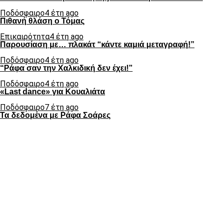
Ποδόσφαιρο
4 έτη ago
Πιθανή θλάση ο Τόμας
Επικαιρότητα
4 έτη ago
Παρουσίαση με… πλακάτ “κάντε καμιά μεταγραφή!”
Ποδόσφαιρο
4 έτη ago
“Ράφα σαν την Χαλκιδική δεν έχει!”
Ποδόσφαιρο
4 έτη ago
«Last dance» για Κουαλιάτα
Ποδόσφαιρο
7 έτη ago
Τα δεδομένα με Ράφα Σοάρες