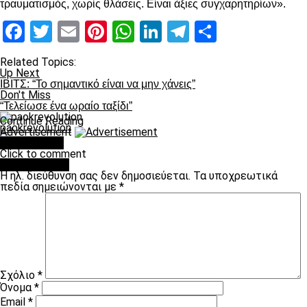
τραυματισμός, χωρίς θλάσεις. Είναι άξιες συγχαρητηρίων».
Facebook
Twitter
Email
Pinterest
WhatsApp
LinkedIn
Telegram
Μοιραστ
Related Topics:
Up Next
ΙΒΙΤΣ: “Το σημαντικό είναι να μην χάνεις”
Don't Miss
“Τελείωσε ένα ωραίο ταξίδι”
Continue Reading
paokrevolution
Advertisement
You may like
Click to comment
Leave a Reply
Η ηλ. διεύθυνση σας δεν δημοσιεύεται.
Τα υποχρεωτικά
πεδία σημειώνονται με
*
Σχόλιο
*
Όνομα
*
Email
*