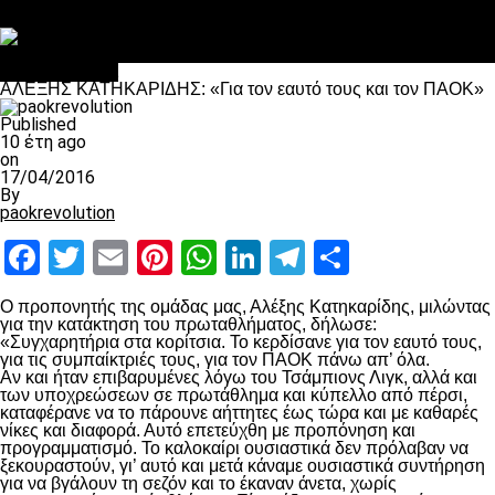
Στο OPEN τα προκριματικά, στη NOVA τα του πρωταθλήματος
Σαν σήμερα: Οταν “έφυγε” ο Λόραντ
Επικαιρότητα
ΑΛΕΞΗΣ ΚΑΤΗΚΑΡΙΔΗΣ: «Για τον εαυτό τους και τον ΠΑΟΚ»
Published
10 έτη ago
on
17/04/2016
By
paokrevolution
Facebook
Twitter
Email
Pinterest
WhatsApp
LinkedIn
Telegram
Μοιραστ
Ο προπονητής της ομάδας μας, Αλέξης Κατηκαρίδης, μιλώντας
για την κατάκτηση του πρωταθλήματος, δήλωσε:
«Συγχαρητήρια στα κορίτσια. Το κερδίσανε για τον εαυτό τους,
για τις συμπαίκτριές τους, για τον ΠΑΟΚ πάνω απ’ όλα.
Αν και ήταν επιβαρυμένες λόγω του Τσάμπιονς Λιγκ, αλλά και
των υποχρεώσεων σε πρωτάθλημα και κύπελλο από πέρσι,
καταφέρανε να το πάρουνε αήττητες έως τώρα και με καθαρές
νίκες και διαφορά. Αυτό επετεύχθη με προπόνηση και
προγραμματισμό. Το καλοκαίρι ουσιαστικά δεν πρόλαβαν να
ξεκουραστούν, γι’ αυτό και μετά κάναμε ουσιαστικά συντήρηση
για να βγάλουν τη σεζόν και το έκαναν άνετα, χωρίς