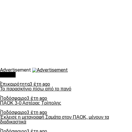
Advertisement
Τάσεις
Επικαιρότητα
3 έτη ago
Το παρασκήνιο πίσω από το πανό
Ποδόσφαιρο
3 έτη ago
ΠΑΟΚ 3-0 Αστέρας Τρίπολης
Ποδόσφαιρο
3 έτη ago
Έκλεισε η μεταγραφή Σαμάτα στον ΠΑΟΚ, μένουν τα
διαδικαστικά
Ποδόσφαιρο
3 έτη ago