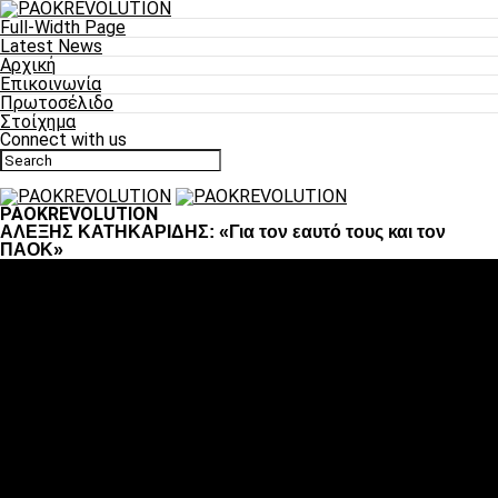
Full-Width Page
Latest News
Αρχική
Επικοινωνία
Πρωτοσέλιδο
Στοίχημα
Connect with us
PAOKREVOLUTION
ΑΛΕΞΗΣ ΚΑΤΗΚΑΡΙΔΗΣ: «Για τον εαυτό τους και τον
ΠΑΟΚ»
Ποδόσφαιρο
«Πλέον έχουμε αλλάξει σαν ομάδα, παίξαμε σαν ένα»
«Το πιο σημαντικό είναι η αυτοπεποίθηση των
ποδοσφαιριστών»
«Πάμε να διεκδικήσουμε την οκτάδα»
«Είναι απόλαυση να παίζεις για τον κόσμο του ΠΑΟΚ»
«Θα τα δώσουμε όλα κόντρα στη Λιόν για την οκτάδα»
Μπάσκετ