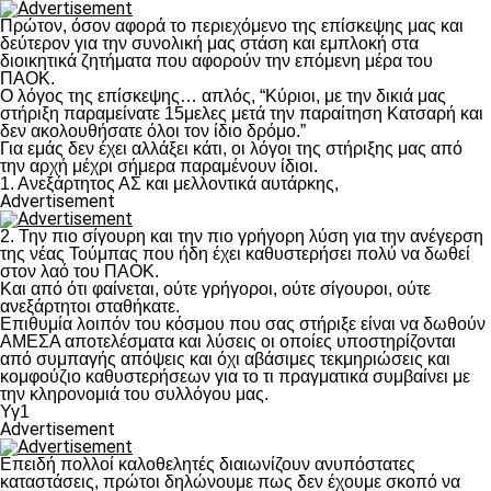
Πρώτον, όσον αφορά το περιεχόμενο της επίσκεψης μας και
δεύτερον για την συνολική μας στάση και εμπλοκή στα
διοικητικά ζητήματα που αφορούν την επόμενη μέρα του
ΠΑΟΚ.
Ο λόγος της επίσκεψης… απλός, “Κύριοι, με την δικιά μας
στήριξη παραμείνατε 15μελες μετά την παραίτηση Κατσαρή και
δεν ακολουθήσατε όλοι τον ίδιο δρόμο.”
Για εμάς δεν έχει αλλάξει κάτι, οι λόγοι της στήριξης μας από
την αρχή μέχρι σήμερα παραμένουν ίδιοι.
1. Ανεξάρτητος ΑΣ και μελλοντικά αυτάρκης,
Advertisement
2. Την πιο σίγουρη και την πιο γρήγορη λύση για την ανέγερση
της νέας Τούμπας που ήδη έχει καθυστερήσει πολύ να δωθεί
στον λαό του ΠΑΟΚ.
Και από ότι φαίνεται, ούτε γρήγοροι, ούτε σίγουροι, ούτε
ανεξάρτητοι σταθήκατε.
Επιθυμία λοιπόν του κόσμου που σας στήριξε είναι να δωθούν
ΑΜΕΣΑ αποτελέσματα και λύσεις οι οποίες υποστηρίζονται
από συμπαγής απόψεις και όχι αβάσιμες τεκμηριώσεις και
κομφούζιο καθυστερήσεων για το τι πραγματικά συμβαίνει με
την κληρονομιά του συλλόγου μας.
Υγ1
Advertisement
Επειδή πολλοί καλοθελητές διαιωνίζουν ανυπόστατες
καταστάσεις, πρώτοι δηλώνουμε πως δεν έχουμε σκοπό να