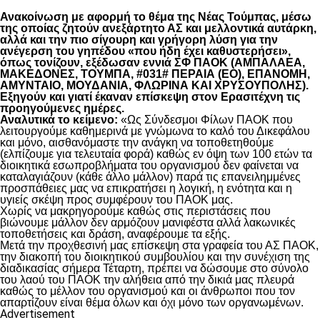
Ανακοίνωση με αφορμή το θέμα της Νέας Τούμπας, μέσω
της οποίας ζητούν ανεξάρτητο ΑΣ και μελλοντικά αυτάρκη,
αλλά και την πιο σίγουρη και γρήγορη λύση για την
ανέγερση του γηπέδου «που ήδη έχει καθυστερήσει»,
όπως τονίζουν, εξέδωσαν εννιά ΣΦ ΠΑΟΚ (ΑΜΠΑΛΑΕΑ,
ΜΑΚΕΔΟΝΕΣ, ΤΟΥΜΠΑ, #031# ΠΕΡΑΙΑ (ΕΟ), ΕΠΑΝΟΜΗ,
ΑΜΥΝΤΑΙΟ, ΜΟΥΔΑΝΙΑ, ΦΛΩΡΙΝΑ ΚΑΙ ΧΡΥΣΟΥΠΟΛΗΣ).
Εξηγούν και γιατί έκαναν επίσκεψη στον Ερασιτέχνη τις
προηγούμενες ημέρες.
Αναλυτικά το κείμενο:
«Ως Σύνδεσμοι Φίλων ΠΑΟΚ που
λειτουργούμε καθημερινά με γνώμωνα το καλό του Δικεφάλου
και μόνο, αισθανόμαστε την ανάγκη να τοποθετηθούμε
(ελπίζουμε για τελευταία φορά) καθώς εν όψη των 100 ετών τα
διοικητικά εσωπροβλήματα του οργανισμού δεν φαίνεται να
καταλαγιάζουν (κάθε άλλο μάλλον) παρά τις επανειλημμένες
προσπάθειες μας να επικρατήσει η λογική, η ενότητα και η
υγιείς σκέψη προς συμφέρουν του ΠΑΟΚ μας.
Χωρίς να μακρηγορούμε καθώς στις περιστάσεις που
βιώνουμε μάλλον δεν αρμόζουν μανιφέστα αλλά λακωνικές
τοποθετήσεις και δράση, αναφέρουμε τα εξής.
Μετά την προχθεσινή μας επίσκεψη στα γραφεία του ΑΣ ΠΑΟΚ,
την διακοπή του διοικητικού συμβουλίου και την συνέχιση της
διαδικασίας σήμερα Τέταρτη, πρέπει να δώσουμε στο σύνολο
του λαού του ΠΑΟΚ την αλήθεια από την δικιά μας πλευρά
καθώς το μέλλον του οργανισμού και οι άνθρωποι που τον
απαρτίζουν είναι θέμα όλων και όχι μόνο των οργανωμένων.
Advertisement