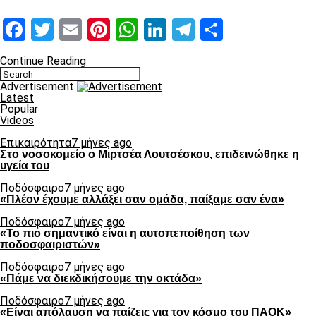
Facebook
Twitter
Email
Pinterest
WhatsApp
LinkedIn
Telegram
Μοιραστ
Continue Reading
Advertisement
Latest
Popular
Videos
Επικαιρότητα
7 μήνες ago
Στο νοσοκομείο ο Μιρτσέα Λουτσέσκου, επιδεινώθηκε η
υγεία του
Ποδόσφαιρο
7 μήνες ago
«Πλέον έχουμε αλλάξει σαν ομάδα, παίξαμε σαν ένα»
Ποδόσφαιρο
7 μήνες ago
«Το πιο σημαντικό είναι η αυτοπεποίθηση των
ποδοσφαιριστών»
Ποδόσφαιρο
7 μήνες ago
«Πάμε να διεκδικήσουμε την οκτάδα»
Ποδόσφαιρο
7 μήνες ago
«Είναι απόλαυση να παίζεις για τον κόσμο του ΠΑΟΚ»