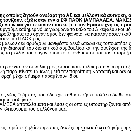
είτε
 οποίας ζητούν ανεξάρτητο ΑΣ και μελλοντικά αυτάρκη, αλ
όπως τονίζουν, εξέδωσαν εννιά ΣΦ ΠΑΟΚ (ΑΜΠΑΛΑΕΑ, ΜΑ
ύν και γιατί έκαναν επίσκεψη στον Ερασιτέχνη τις προ
γούμε καθημερινά με γνώμωνα το καλό του Δικεφάλου και μόνο
προβλήματα του οργανισμού δεν φαίνεται να καταλαγιάζουν (κά
φέρουν του ΠΑΟΚ μας.
μάλλον δεν αρμόζουν μανιφέστα αλλά λακωνικές τοποθετήσεις 
ην διακοπή του διοικητικού συμβουλίου και την συνέχιση της 
ς το μέλλον του οργανισμού και οι άνθρωποι που τον απαρτίζο
ύτερον για την συνολική μας στάση και εμπλοκή στα διοικητικ
ιξη παραμείνατε 15μελες μετά την παραίτηση Κατσαρή και δεν α
ην αρχή μέχρι σήμερα παραμένουν ίδιοι.
η της νέας Τούμπας που ήδη έχει καθυστερήσει πολύ να δωθεί σ
τητοι σταθήκατε.
 ΑΜΕΣΑ αποτελέσματα και λύσεις οι οποίες υποστηρίζονται από
ην κληρονομιά του συλλόγου μας.
εις, πρώτοι δηλώνουμε πως δεν έχουμε σκοπό να οδηγήσουμε α