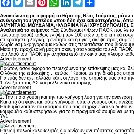
Facebook
Twitter
Email
Pinterest
WhatsApp
LinkedIn
Telegram
Μοιραστ
Ανακοίνωση με αφορμή το θέμα της Νέας Τούμπας, μέσω της
ανέγερση του γηπέδου «που ήδη έχει καθυστερήσει», 
ΑΜΥΝΤΑΙΟ, ΜΟΥΔΑΝΙΑ, ΦΛΩΡΙΝΑ ΚΑΙ ΧΡΥΣΟΥΠΟΛΗΣ). Εξηγο
Αναλυτικά το κείμενο:
«Ως Σύνδεσμοι Φίλων ΠΑΟΚ που λειτουρ
τελευταία φορά) καθώς εν όψη των 100 ετών τα διοικητικά εσω
επικρατήσει η λογική, η ενότητα και η υγιείς σκέψη προς συμ
Χωρίς να μακρηγορούμε καθώς στις περιστάσεις που βιώνουμε 
Μετά την προχθεσινή μας επίσκεψη στα γραφεία του ΑΣ ΠΑΟΚ, τ
του λαού του ΠΑΟΚ την αλήθεια από την δικιά μας πλευρά καθώ
Advertisement
Πρώτον, όσον αφορά το περιεχόμενο της επίσκεψης μας και δε
Ο λόγος της επίσκεψης… απλός, “Κύριοι, με την δικιά μας στήρ
Για εμάς δεν έχει αλλάξει κάτι, οι λόγοι της στήριξης μας από τ
1. Ανεξάρτητος ΑΣ και μελλοντικά αυτάρκης,
Advertisement
2. Την πιο σίγουρη και την πιο γρήγορη λύση για την ανέγερσ
Και από ότι φαίνεται, ούτε γρήγοροι, ούτε σίγουροι, ούτε ανεξάρ
Επιθυμία λοιπόν του κόσμου που σας στήριξε είναι να δωθούν
κομφούζιο καθυστερήσεων για το τι πραγματικά συμβαίνει με τ
Υγ1
Advertisement
Επειδή πολλοί καλοθελητές διαιωνίζουν ανυπόστατες καταστάσ