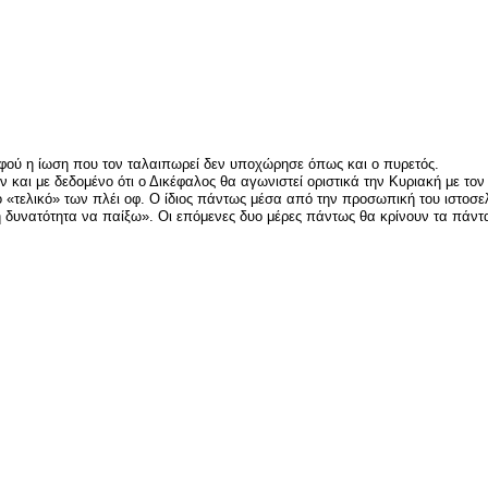
είτε
φού η ίωση που τον ταλαιπωρεί δεν υποχώρησε όπως και ο πυρετός.
ον και με δεδομένο ότι ο Δικέφαλος θα αγωνιστεί οριστικά την Κυριακή με 
ο «τελικό» των πλέι οφ. Ο ίδιος πάντως μέσα από την προσωπική του ιστοσε
η δυνατότητα να παίξω». Οι επόμενες δυο μέρες πάντως θα κρίνουν τα πάντ
είτε