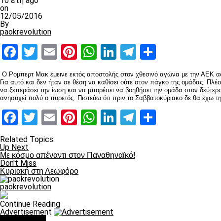
10 έτη ago
on
12/05/2016
By
paokrevolution
Facebook
Twitter
Email
Pinterest
WhatsApp
LinkedIn
Telegram
Μοιραστ
Ο Ρομπερτ Μακ έμεινε εκτός αποστολής στον χθεσινό αγώνα με την ΑΕΚ α
Για αυτό και δεν ήταν σε θέση να καθίσει ούτε στον πάγκο της ομάδας. Πλέ
να ξεπεράσει την ίωση και να μπορέσει να βοηθήσει την ομάδα στον δεύτερ
ανησυχεί πολύ ο πυρετός. Πιστεύω ότι πριν το Σαββατοκύριακο δε θα έχω τ
Facebook
Twitter
Email
Pinterest
WhatsApp
LinkedIn
Telegram
Μοιραστ
Related Topics:
Up Next
Με κόσμο απέναντι στον Παναθηναϊκό!
Don't Miss
Κυριακή στη Λεωφόρο
paokrevolution
Continue Reading
Advertisement
You may like