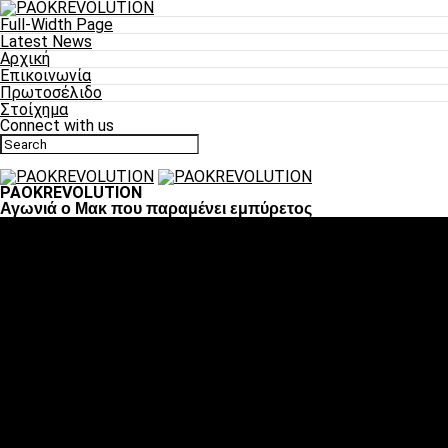
Full-Width Page
Latest News
Αρχική
Επικοινωνία
Πρωτοσέλιδο
Στοίχημα
Connect with us
PAOKREVOLUTION
Αγωνιά ο Μακ που παραμένει εμπύρετος
Ποδόσφαιρο
«Πλέον έχουμε αλλάξει σαν ομάδα, παίξαμε σαν ένα»
«Το πιο σημαντικό είναι η αυτοπεποίθηση των ποδοσφαιριστώ
«Πάμε να διεκδικήσουμε την οκτάδα»
«Είναι απόλαυση να παίζεις για τον κόσμο του ΠΑΟΚ»
«Θα τα δώσουμε όλα κόντρα στη Λιόν για την οκτάδα»
Μπάσκετ
Αλλαγή ώρας με Σπόρτινγκ και Μπιλμπάο