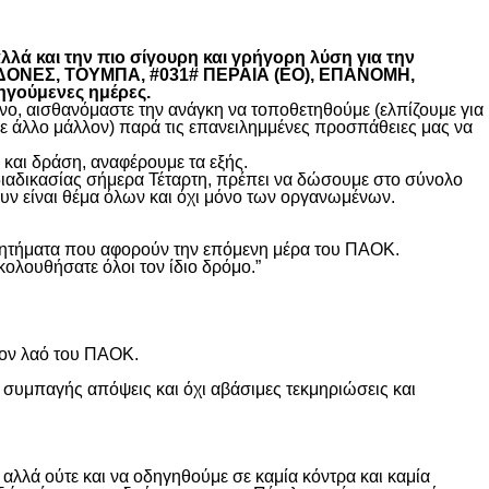
λά και την πιο σίγουρη και γρήγορη λύση για την
ΚΕΔΟΝΕΣ, ΤΟΥΜΠΑ, #031# ΠΕΡΑΙΑ (ΕΟ), ΕΠΑΝΟΜΗ,
ηγούμενες ημέρες.
, αισθανόμαστε την ανάγκη να τοποθετηθούμε (ελπίζουμε για
θε άλλο μάλλον) παρά τις επανειλημμένες προσπάθειες μας να
και δράση, αναφέρουμε τα εξής.
διαδικασίας σήμερα Τέταρτη, πρέπει να δώσουμε στο σύνολο
υν είναι θέμα όλων και όχι μόνο των οργανωμένων.
ά ζητήματα που αφορούν την επόμενη μέρα του ΠΑΟΚ.
κολουθήσατε όλοι τον ίδιο δρόμο.”
τον λαό του ΠΑΟΚ.
 συμπαγής απόψεις και όχι αβάσιμες τεκμηριώσεις και
λλά ούτε και να οδηγηθούμε σε καμία κόντρα και καμία