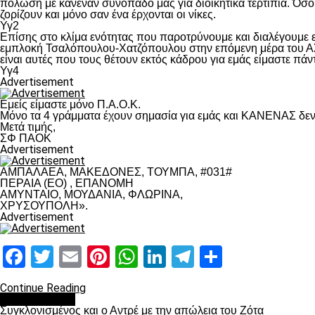
πόλωση με κανέναν συνοπαδό μας για διοικητικά τερτίπια. Όσο 
ζορίζουν και μόνο σαν ένα έρχονται οι νίκες.
Υγ2
Επίσης στο κλίμα ενότητας που παροτρύνουμε και διαλέγουμε
εμπλοκή Τσαλόπουλου-Χατζόπουλου στην επόμενη μέρα του ΑΣ Π
είναι αυτές που τους θέτουν εκτός κάδρου για εμάς είμαστε πά
Υγ4
Advertisement
Εμείς είμαστε μόνο Π.Α.Ο.Κ.
Μόνο τα 4 γράμματα έχουν σημασία για εμάς και ΚΑΝΕΝΑΣ δεν 
Μετά τιμής,
ΣΦ ΠΑΟΚ
Advertisement
ΑΜΠΑΛΑΕΑ, ΜΑΚΕΔΟΝΕΣ, ΤΟΥΜΠΑ, #031#
ΠΕΡΑΙΑ (ΕΟ) , ΕΠΑΝΟΜΗ
ΑΜΥΝΤΑΙΟ, ΜΟΥΔΑΝΙΑ, ΦΛΩΡΙΝΑ,
ΧΡΥΣΟΥΠΟΛΗ».
Advertisement
Facebook
Twitter
Email
Pinterest
WhatsApp
LinkedIn
Telegram
Μοιραστ
Continue Reading
Επικαιρότητα
Συγκλονισμένος και ο Αντρέ με την απώλεια του Ζότα