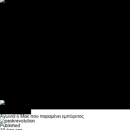
ΠΑΟΚ και τηλεοπτικά: αποκλειστικά απόφαση Σαββίδη
Αντίπαλοι
Νέα προβλήματα στην Μπέτις πριν την Τούμπα
Επίσημο «stop» στους φίλους του ΠΑΟΚ στο Αγρίνιο
Η Λιόν «σφυροκόπησε» τη Μονακό και πλησιάζει στο Champio
ΠΑΟΚ: Τι έκαναν οι αντίπαλοί του στο Europa League
Η Ριέκα διέκοψε την εγγραφή μελών ενόψει… ΠΑΟΚ
Διάφορα
Πέθανε ο μπαμπάς του Γιαννάκη, Λουκάς Μήλιος
ΣΦ ΠΑΟΚ Θύρα 4: Ανακοίνωσε οδική εκδρομή για τον αγώνα με
Κανείς δεν ξέχασε τα έξι αετόπουλα
Στο OPEN τα προκριματικά, στη NOVA τα του πρωταθλήματος
Σαν σήμερα: Οταν “έφυγε” ο Λόραντ
Επικαιρότητα
Αγωνιά ο Μακ που παραμένει εμπύρετος
Published