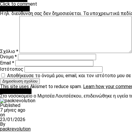
Click to comment
Leave a Reply
Η ηλ. διεύθυνση σας δεν δημοσιεύεται.
Τα υποχρεωτικά πεδί
Σχόλιο
*
Όνομα
*
Email
*
Ιστότοπος
Αποθήκευσε το όνομά μου, email, και τον ιστότοπο μου σ
This site uses Akismet to reduce spam.
Learn how your commen
Επικαιρότητα
Στο νοσοκομείο ο Μιρτσέα Λουτσέσκου, επιδεινώθηκε η υγεία τ
Published
7 μήνες ago
on
23/01/2026
By
paokrevolution