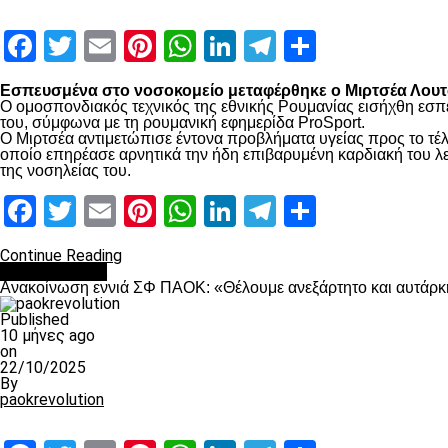
Facebook
Twitter
Email
Pinterest
WhatsApp
LinkedIn
Telegram
Μοιραστ
Εσπευσμένα στο νοσοκομείο μεταφέρθηκε ο Μιρτσέα Λουτσ
Ο ομοσπονδιακός τεχνικός της εθνικής Ρουμανίας εισήχθη εσπ
του, σύμφωνα με τη ρουμανική εφημερίδα ProSport.
Ο Μιρτσέα αντιμετώπισε έντονα προβλήματα υγείας προς το τέλ
οποίο επηρέασε αρνητικά την ήδη επιβαρυμένη καρδιακή του λει
της νοσηλείας του.
Facebook
Twitter
Email
Pinterest
WhatsApp
LinkedIn
Telegram
Μοιραστ
Continue Reading
Επικαιρότητα
Ανακοίνωση εννιά ΣΦ ΠΑΟΚ: «Θέλουμε ανεξάρτητο και αυτάρκη
Published
10 μήνες ago
on
22/10/2025
By
paokrevolution