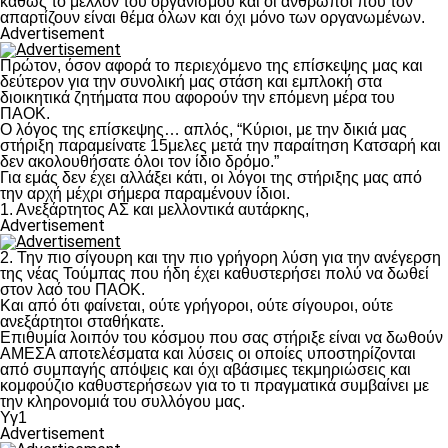
καθώς το μέλλον του οργανισμού και οι άνθρωποι που τον
απαρτίζουν είναι θέμα όλων και όχι μόνο των οργανωμένων.
Advertisement
Πρώτον, όσον αφορά το περιεχόμενο της επίσκεψης μας και
δεύτερον για την συνολική μας στάση και εμπλοκή στα
διοικητικά ζητήματα που αφορούν την επόμενη μέρα του
ΠΑΟΚ.
Ο λόγος της επίσκεψης… απλός, “Κύριοι, με την δικιά μας
στήριξη παραμείνατε 15μελες μετά την παραίτηση Κατσαρή και
δεν ακολουθήσατε όλοι τον ίδιο δρόμο.”
Για εμάς δεν έχει αλλάξει κάτι, οι λόγοι της στήριξης μας από
την αρχή μέχρι σήμερα παραμένουν ίδιοι.
1. Ανεξάρτητος ΑΣ και μελλοντικά αυτάρκης,
Advertisement
2. Την πιο σίγουρη και την πιο γρήγορη λύση για την ανέγερση
της νέας Τούμπας που ήδη έχει καθυστερήσει πολύ να δωθεί
στον λαό του ΠΑΟΚ.
Και από ότι φαίνεται, ούτε γρήγοροι, ούτε σίγουροι, ούτε
ανεξάρτητοι σταθήκατε.
Επιθυμία λοιπόν του κόσμου που σας στήριξε είναι να δωθούν
ΑΜΕΣΑ αποτελέσματα και λύσεις οι οποίες υποστηρίζονται
από συμπαγής απόψεις και όχι αβάσιμες τεκμηριώσεις και
κομφούζιο καθυστερήσεων για το τι πραγματικά συμβαίνει με
την κληρονομιά του συλλόγου μας.
Υγ1
Advertisement