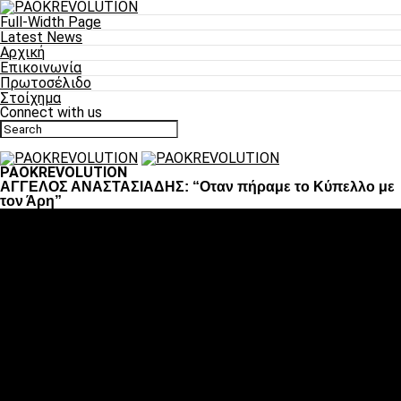
Full-Width Page
Latest News
Αρχική
Επικοινωνία
Πρωτοσέλιδο
Στοίχημα
Connect with us
PAOKREVOLUTION
ΑΓΓΕΛΟΣ ΑΝΑΣΤΑΣΙΑΔΗΣ: “Οταν πήραμε το Κύπελλο με
τον Άρη”
Ποδόσφαιρο
«Πλέον έχουμε αλλάξει σαν ομάδα, παίξαμε σαν ένα»
«Το πιο σημαντικό είναι η αυτοπεποίθηση των
ποδοσφαιριστών»
«Πάμε να διεκδικήσουμε την οκτάδα»
«Είναι απόλαυση να παίζεις για τον κόσμο του ΠΑΟΚ»
«Θα τα δώσουμε όλα κόντρα στη Λιόν για την οκτάδα»
Μπάσκετ