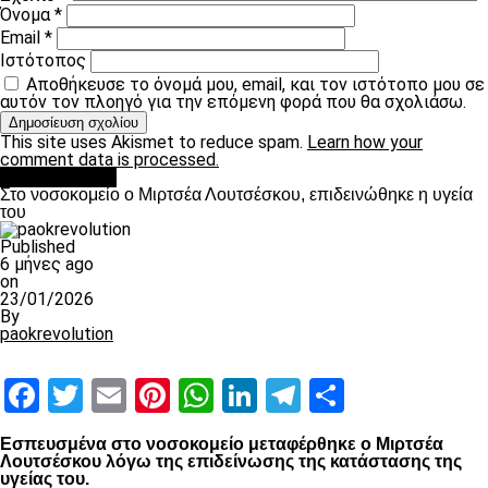
Όνομα
*
Email
*
Ιστότοπος
Αποθήκευσε το όνομά μου, email, και τον ιστότοπο μου σε
αυτόν τον πλοηγό για την επόμενη φορά που θα σχολιάσω.
This site uses Akismet to reduce spam.
Learn how your
comment data is processed.
Επικαιρότητα
Στο νοσοκομείο ο Μιρτσέα Λουτσέσκου, επιδεινώθηκε η υγεία
του
Published
6 μήνες ago
on
23/01/2026
By
paokrevolution
Facebook
Twitter
Email
Pinterest
WhatsApp
LinkedIn
Telegram
Μοιραστ
Εσπευσμένα στο νοσοκομείο μεταφέρθηκε ο Μιρτσέα
Λουτσέσκου λόγω της επιδείνωσης της κατάστασης της
υγείας του.