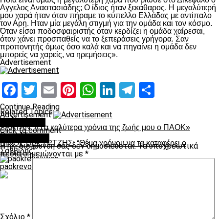
Αγγελος Αναστασιάδης; Ο ίδιος ήταν ξεκάθαρος. Η μεγαλύτερή
μου χαρά ήταν όταν πήραμε το κύπελλο Ελλάδας με αντίπαλο
τον Αρη. Ηταν μία μεγάλη στιγμή για την ομάδα και τον κόσμο.
Όταν είσαι ποδοσφαιριστής όταν κερδίζει η ομάδα χαίρεσαι,
όταν χάνει προσπαθείς να το ξεπεράσεις γρήγορα. Σαν
προπονητής όμως όσο καλά και να πηγαίνει η ομάδα δεν
μπορείς να χαρείς, να ηρεμήσεις».
Advertisement
Facebook
Twitter
Email
Pinterest
WhatsApp
LinkedIn
Telegram
Μοιραστ
Continue Reading
Related Topics:
Advertisement
Up Next
You may like
ΖΛΑΤΑΝ: «Tα καλύτερα χρόνια της ζωής μου ο ΠΑΟΚ»
Click to comment
Don't Miss
Leave a Reply
ΝΙΚΟΣ ΒΕΖΥΡΤΖΗΣ: “Θέμα χρόνου να τα καταφέρει ο
Η ηλ. διεύθυνση σας δεν δημοσιεύεται.
Τα υποχρεωτικά
Σαββίδης”
πεδία σημειώνονται με
*
paokrevolution
Σχόλιο
*