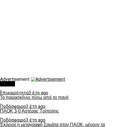
Advertisement
Τάσεις
Επικαιρότητα
3 έτη ago
Το παρασκήνιο πίσω από το πανό
Ποδόσφαιρο
3 έτη ago
ΠΑΟΚ 3-0 Αστέρας Τρίπολης
Ποδόσφαιρο
3 έτη ago
Έκλεισε η μεταγραφή Σαμάτα στον ΠΑΟΚ, μένουν τα