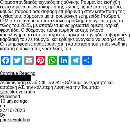
Ο ομοσπονδιακός τεχνικός της εθνικής Ρουμανίας εισήχθη
εσπευσμένα σε νοσοκομείο της χώρας τις τελευταίες ημέρες,
καθώς παρουσίασε σοβαρή επιβάρυνση στην κατάσταση της
υγείας του, σύμφωνα με τη ρουμανική εφημερίδα ProSport.
Ο Μιρτσέα αντιμετώπισε έντονα προβλήματα υγείας προς το
τέλος του 2025, με αποτέλεσμα να χρειαστεί άμεση ιατρική
φροντίδα. Ο 80χρονος ταλαιπωρήθηκε από έντονο
κρυολόγημα, το οποίο επηρέασε αρνητικά την ήδη επιβαρυμένη
καρδιακή του λειτουργία, και κρίθηκε αναγκαία να νοσηλευτεί.
Οι πληροφορίες αναφέρουν ότι η κατάστασή του επιδεινώθηκε
κατά τη διάρκεια της νοσηλείας του.
Facebook
Twitter
Email
Pinterest
WhatsApp
LinkedIn
Telegram
Μοιραστ
Continue Reading
Επικαιρότητα
Ανακοίνωση εννιά ΣΦ ΠΑΟΚ: «Θέλουμε ανεξάρτητο και
αυτάρκη ΑΣ, την καλύτερη λύση για την Τούμπα»
Published
10 μήνες ago
on
22/10/2025
By
paokrevolution