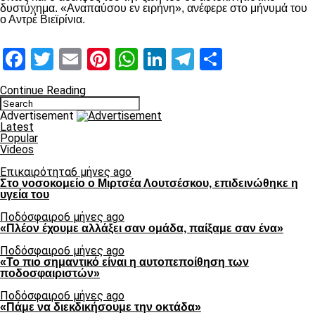
δυστύχημα. «Αναπαύσου εν ειρήνη», ανέφερε στο μήνυμά του
ο Αντρέ Βιεϊρίνια.
Facebook
Twitter
Email
Pinterest
WhatsApp
LinkedIn
Telegram
Μοιραστ
Continue Reading
Advertisement
Latest
Popular
Videos
Επικαιρότητα
6 μήνες ago
Στο νοσοκομείο ο Μιρτσέα Λουτσέσκου, επιδεινώθηκε η
υγεία του
Ποδόσφαιρο
6 μήνες ago
«Πλέον έχουμε αλλάξει σαν ομάδα, παίξαμε σαν ένα»
Ποδόσφαιρο
6 μήνες ago
«Το πιο σημαντικό είναι η αυτοπεποίθηση των
ποδοσφαιριστών»
Ποδόσφαιρο
6 μήνες ago
«Πάμε να διεκδικήσουμε την οκτάδα»