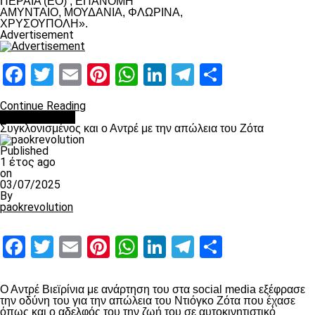
ΠΕΡΑΙΑ (ΕΟ) , ΕΠΑΝΟΜΗ
ΑΜΥΝΤΑΙΟ, ΜΟΥΔΑΝΙΑ, ΦΛΩΡΙΝΑ,
ΧΡΥΣΟΥΠΟΛΗ».
Advertisement
Facebook
Twitter
Email
Pinterest
WhatsApp
LinkedIn
Telegram
Μοιραστ
Continue Reading
Επικαιρότητα
Συγκλονισμένος και ο Αντρέ με την απώλεια του Ζότα
Published
1 έτος ago
on
03/07/2025
By
paokrevolution
Facebook
Twitter
Email
Pinterest
WhatsApp
LinkedIn
Telegram
Μοιραστ
Ο Αντρέ Βιεϊρίνια με ανάρτηση του στα social media εξέφρασε
την οδύνη του για την απώλεια του Ντιόγκο Ζότα που έχασε
όπως και ο αδελφός του την ζωή του σε αυτοκινητιστικό