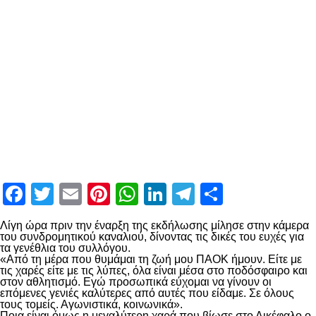
Facebook
Twitter
Email
Pinterest
WhatsApp
LinkedIn
Telegram
Μοιραστ
Λίγη ώρα πριν την έναρξη της εκδήλωσης μίλησε στην κάμερα
του συνδρομητικού καναλιού, δίνοντας τις δικές του ευχές για
τα γενέθλια του συλλόγου.
«Από τη μέρα που θυμάμαι τη ζωή μου ΠΑΟΚ ήμουν. Είτε με
τις χαρές είτε με τις λύπες, όλα είναι μέσα στο ποδόσφαιρο και
στον αθλητισμό. Εγώ προσωπικά εύχομαι να γίνουν οι
επόμενες γενιές καλύτερες από αυτές που είδαμε. Σε όλους
τους τομείς. Αγωνιστικά, κοινωνικά».
Ποια είναι όμως η μεγαλύτερη χαρά που βίωσε στο Δικέφαλο ο