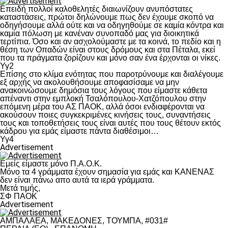
Επειδή πολλοί καλοθελητές διαιωνίζουν ανυπόστατες
καταστάσεις, πρώτοι δηλώνουμε πως δεν έχουμε σκοπό να
οδηγήσουμε αλλά ούτε και να οδηγηθούμε σε καμία κόντρα και
καμία πόλωση με κανέναν συνοπαδό μας για διοικητικά
τερτίπια. Όσο και αν ασχολούμαστε με τα κοινά, το πεδίο και η
θέση των Οπαδών είναι στους δρόμους και στα Πέταλα, εκεί
που τα πράγματα ζορίζουν και μόνο σαν ένα έρχονται οι νίκες.
Υγ2
Επίσης στο κλίμα ενότητας που παροτρύνουμε και διαλέγουμε
εξ αρχής να ακολουθήσουμε αποφασίσαμε να μην
ανακοινώσουμε δημόσια τους λόγους που είμαστε κάθετα
απέναντι στην εμπλοκή Τσαλόπουλου-Χατζόπουλου στην
επόμενη μέρα του ΑΣ ΠΑΟΚ, αλλά όσοι ενδιαφέρονται να
ακούσουν ποιες συγκεκριμένες κινήσεις τους, συναντήσεις
τους και τοποθετήσεις τους είναι αυτές που τους θέτουν εκτός
κάδρου για εμάς είμαστε πάντα διαθέσιμοι…
Υγ4
Advertisement
Εμείς είμαστε μόνο Π.Α.Ο.Κ.
Μόνο τα 4 γράμματα έχουν σημασία για εμάς και ΚΑΝΕΝΑΣ
δεν είναι πάνω απο αυτά τα ιερά γράμματα.
Μετά τιμής,
ΣΦ ΠΑΟΚ
Advertisement
ΑΜΠΑΛΑΕΑ, ΜΑΚΕΔΟΝΕΣ, ΤΟΥΜΠΑ, #031#