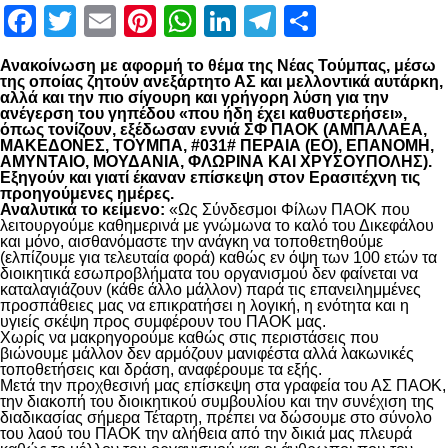
Facebook
Twitter
Email
Pinterest
WhatsApp
LinkedIn
Telegram
Μοιραστ
Ανακοίνωση με αφορμή το θέμα της Νέας Τούμπας, μέσω
της οποίας ζητούν ανεξάρτητο ΑΣ και μελλοντικά αυτάρκη,
αλλά και την πιο σίγουρη και γρήγορη λύση για την
ανέγερση του γηπέδου «που ήδη έχει καθυστερήσει»,
όπως τονίζουν, εξέδωσαν εννιά ΣΦ ΠΑΟΚ (ΑΜΠΑΛΑΕΑ,
ΜΑΚΕΔΟΝΕΣ, ΤΟΥΜΠΑ, #031# ΠΕΡΑΙΑ (ΕΟ), ΕΠΑΝΟΜΗ,
ΑΜΥΝΤΑΙΟ, ΜΟΥΔΑΝΙΑ, ΦΛΩΡΙΝΑ ΚΑΙ ΧΡΥΣΟΥΠΟΛΗΣ).
Εξηγούν και γιατί έκαναν επίσκεψη στον Ερασιτέχνη τις
προηγούμενες ημέρες.
Αναλυτικά το κείμενο:
«Ως Σύνδεσμοι Φίλων ΠΑΟΚ που
λειτουργούμε καθημερινά με γνώμωνα το καλό του Δικεφάλου
και μόνο, αισθανόμαστε την ανάγκη να τοποθετηθούμε
(ελπίζουμε για τελευταία φορά) καθώς εν όψη των 100 ετών τα
διοικητικά εσωπροβλήματα του οργανισμού δεν φαίνεται να
καταλαγιάζουν (κάθε άλλο μάλλον) παρά τις επανειλημμένες
προσπάθειες μας να επικρατήσει η λογική, η ενότητα και η
υγιείς σκέψη προς συμφέρουν του ΠΑΟΚ μας.
Χωρίς να μακρηγορούμε καθώς στις περιστάσεις που
βιώνουμε μάλλον δεν αρμόζουν μανιφέστα αλλά λακωνικές
τοποθετήσεις και δράση, αναφέρουμε τα εξής.
Μετά την προχθεσινή μας επίσκεψη στα γραφεία του ΑΣ ΠΑΟΚ,
την διακοπή του διοικητικού συμβουλίου και την συνέχιση της
διαδικασίας σήμερα Τέταρτη, πρέπει να δώσουμε στο σύνολο
του λαού του ΠΑΟΚ την αλήθεια από την δικιά μας πλευρά