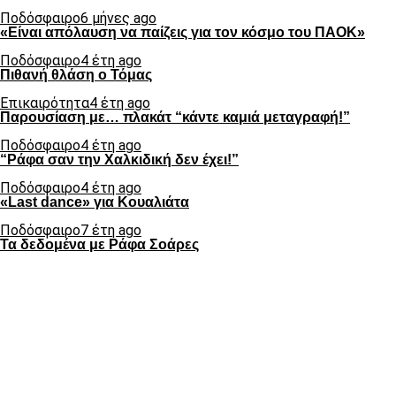
Ποδόσφαιρο
6 μήνες ago
«Είναι απόλαυση να παίζεις για τον κόσμο του ΠΑΟΚ»
Ποδόσφαιρο
4 έτη ago
Πιθανή θλάση ο Τόμας
Επικαιρότητα
4 έτη ago
Παρουσίαση με… πλακάτ “κάντε καμιά μεταγραφή!”
Ποδόσφαιρο
4 έτη ago
“Ράφα σαν την Χαλκιδική δεν έχει!”
Ποδόσφαιρο
4 έτη ago
«Last dance» για Κουαλιάτα
Ποδόσφαιρο
7 έτη ago
Τα δεδομένα με Ράφα Σοάρες