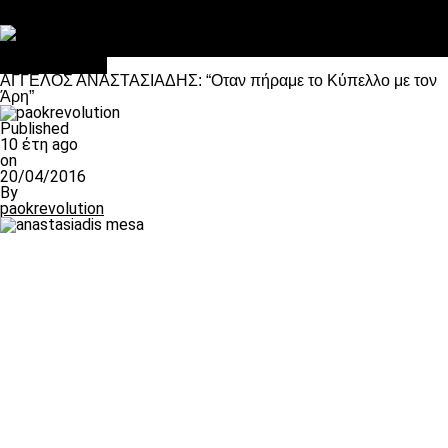
Στο OPEN τα προκριματικά, στη NOVA τα του πρωταθλήματος
Σαν σήμερα: Οταν “έφυγε” ο Λόραντ
Επικαιρότητα
ΑΓΓΕΛΟΣ ΑΝΑΣΤΑΣΙΑΔΗΣ: “Οταν πήραμε το Κύπελλο με τον
Άρη”
Published
10 έτη ago
on
20/04/2016
By
paokrevolution