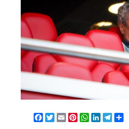
Facebook
Twitter
Email
Pinterest
WhatsAp
Linked
Tel
Μ