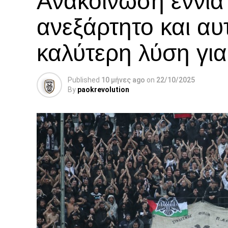
Ανακοίνωση εννι
ανεξάρτητο και αυ
καλύτερη λύση γι
Published
10 μήνες ago
on
22/10/2025
By
paokrevolution