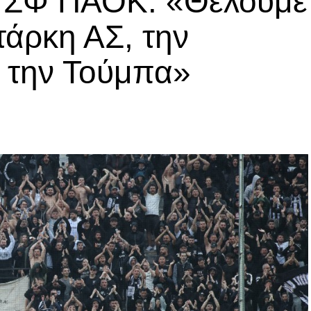
ά ΣΦ ΠΑΟΚ: «Θέλουμε
τάρκη ΑΣ, την
α την Τούμπα»