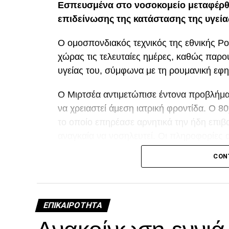
Εσπευσμένα στο νοσοκομείο μεταφέρθ
επιδείνωσης της κατάστασης της υγεία
Ο ομοσπονδιακός τεχνικός της εθνικής Ρ
χώρας τις τελευταίες ημέρες, καθώς παρ
υγείας του, σύμφωνα με τη ρουμανική εφη
Ο Μιρτσέα αντιμετώπισε έντονα προβλήματ
να χρειαστεί άμεση ιατρική φροντίδα. Ο 
το οποίο επηρέασε αρνητικά την ήδη επιβα
αναγκαία να νοσηλευτεί. Οι πληροφορίες 
τη διάρκεια της νοσηλείας του.
CON
Facebook
Twitter
Email
Pinterest
WhatsAp
Linked
Tel
Μ
ΕΠΙΚΑΙΡΌΤΗΤΑ