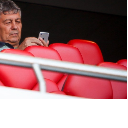
p
In
egram
οιραστείτε