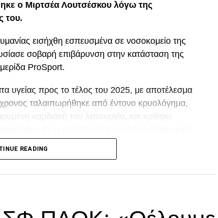
ηκε ο Μιρτσέα Λουτσέσκου λόγω της
ς του.
ουμανίας εισήχθη εσπευσμένα σε νοσοκομείο της
ουσίασε σοβαρή επιβάρυνση στην κατάσταση της
μερίδα ProSport.
α υγείας προς το τέλος του 2025, με αποτέλεσμα
80χρονος ταλαιπωρήθηκε από έντονο κρυολόγημα,
ρυμένη καρδιακή του λειτουργία, και κρίθηκε
αναφέρουν ότι η κατάστασή του επιδεινώθηκε κατά
TINUE READING
p
In
egram
οιραστείτε