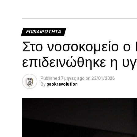
ΕΠΙΚΑΙΡΌΤΗΤΑ
Στο νοσοκομείο ο
επιδεινώθηκε η υγ
Published
7 μήνες ago
on
23/01/2026
By
paokrevolution