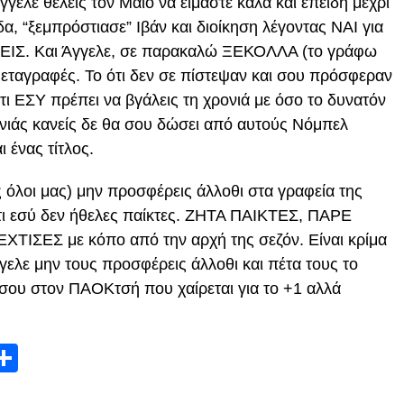
γελε θέλεις τον Μάιο να είμαστε καλά και επειδή μέχρι
, “ξεμπρόστιασε” Ιβάν και διοίκηση λέγοντας ΝΑΙ για
Σ. Και Άγγελε, σε παρακαλώ ΞΕΚΟΛΛΑ (το γράφω
μεταγραφές. Το ότι δεν σε πίστεψαν και σου πρόσφεραν
ι ΕΣΥ πρέπει να βγάλεις τη χρονιά με όσο το δυνατόν
ονιάς κανείς δε θα σου δώσει από αυτούς Νόμπελ
 ένας τίτλος.
ς όλοι μας) μην προσφέρεις άλλοθι στα γραφεία της
ι εσύ δεν ήθελες παίκτες. ΖΗΤΑ ΠΑΙΚΤΕΣ, ΠΑΡΕ
ΧΤΙΣΕΣ με κόπο από την αρχή της σεζόν. Είναι κρίμα
γελε μην τους προσφέρεις άλλοθι και πέτα τους το
ν σου στον ΠΑΟΚτσή που χαίρεται για το +1 αλλά
App
edIn
elegram
Μοιραστείτε