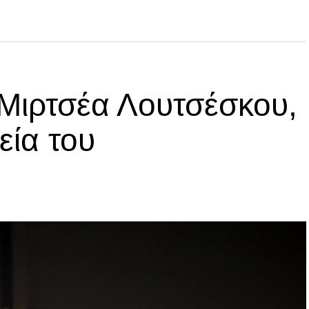
 Μιρτσέα Λουτσέσκου,
εία του