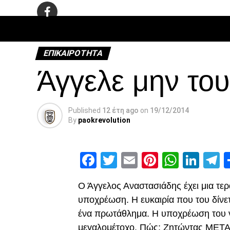
ΠΟΔΌΣΦΑ
ΕΠΙΚΑΙΡΌΤΗΤΑ
Άγγελε μην το
Published
12 έτη ago
on
19/12/2014
By
paokrevolution
Facebook
Twitter
Email
Pinterest
Whats
Link
T
Ο Άγγελος Αναστασιάδης έχει μια τερ
υποχρέωση. Η ευκαιρία που του δίνετ
ένα πρωτάθλημα. Η υποχρέωση του να
μεγαλομέτοχο. Πώς; Ζητώντας ΜΕΤ