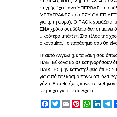
σπατάλες και εγκλήματα. Αν λοιπόν Άγ
στιγμής έχει κάνει ΥΠΕΡΒΑΣΗ η ομάδα
ΜΕΤΑΓΡΑΦΕΣ που ΕΣΥ ΘΑ ΕΠΙΛΕΞΕΙ
για τρίτη φορά). Ο ΠΑΟΚ χρειάζεται 
ΕΝΑ χρόνο συμβόλαιο δεν σημαίνει ότ
μικρότερο μπάτζετ. Στο τέλος της χρ
οικονομίας. Το παράσημο σου θα είναι
Γι’ αυτό Άγγελε (με τα λάθη σου όπω
ΠΑΕ. Εύκολα θα σε κατηγορήσουν ότ
ΠΑΙΚΤΕΣ μην καταστρέψεις ότι ΕΣΥ Ε
για αυτό τον κόσμο πάνω απ’ όλα. Άγ
γάντι. Εσύ θα έχεις κάνει το καθήκο
ανησυχεί για την συνέχεια.
Facebook
Twitter
Email
Pinterest
Whats
Link
T