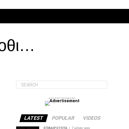
ΔΙΆΦΟΡΑ
λοθι…
ADVERTISEMENT
LATEST
POPULAR
VIDEOS
ΕΠΙΚΑΙΡΌΤΗΤΑ
7 μήνες ago