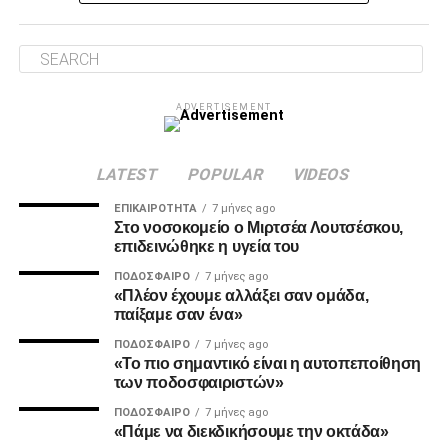
επόμενη φάση ο Καμαρά είδε σε κεφαλιά του τη μπάλα να
φεύγει ελάχιστα πάνω από την εστία.
Λύτρωση στο 87’
ADVERTISEMENT
Το πολυπόθητο γκολ για τον ΠΑΟΚ ήρθε, τελικά, στο 87′.
Ο Ζίβκοβιτς εκτέλεσε κόρνερ και ο Μαντί Καμαρά με
κεφαλιά ακριβείας έστειλε τη μπάλα στο βάθος της εστίας
LATEST
POPULAR
VIDEOS
του Παναιτωλικού, γράφοντας το 0-1.
ΕΠΙΚΑΙΡΌΤΗΤΑ
7 μήνες ago
Στο νοσοκομείο ο Μιρτσέα Λουτσέσκου,
επιδεινώθηκε η υγεία του
ADVERTISEMENT
ΠΟΔΌΣΦΑΙΡΟ
7 μήνες ago
«Πλέον έχουμε αλλάξει σαν ομάδα,
παίξαμε σαν ένα»
ΠΟΔΌΣΦΑΙΡΟ
7 μήνες ago
MVP
«Το πιο σημαντικό είναι η αυτοπεποίθηση
των ποδοσφαιριστών»
Ο Καμαρά έκρινε ακόμη ένα ματς του ΠΑΟΚ τη φετινή
ΠΟΔΌΣΦΑΙΡΟ
7 μήνες ago
σεζόν με κεφαλιά, μετά τα σημαντικά γκολ του κόντρα σε
«Πάμε να διεκδικήσουμε την οκτάδα»