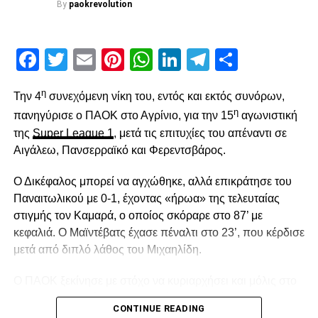
By
paokrevolution
Facebook
Twitter
Email
Pinterest
WhatsApp
LinkedIn
Telegram
Μοιρασ
η
Την 4
συνεχόμενη νίκη του, εντός και εκτός συνόρων,
η
πανηγύρισε ο ΠΑΟΚ στο Αγρίνιο, για την 15
αγωνιστική
της
Super League 1
, μετά τις επιτυχίες του απέναντι σε
Αιγάλεω, Πανσερραϊκό και Φερεντσβάρος.
Ο Δικέφαλος μπορεί να αγχώθηκε, αλλά επικράτησε του
Παναιτωλικού με 0-1, έχοντας «ήρωα» της τελευταίας
στιγμής τον Καμαρά, ο οποίος σκόραρε στο 87’ με
κεφαλιά. Ο Μαϊντέβατς έχασε πέναλτι στο 23’, που κέρδισε
μετά από διπλό λάθος του Μιχαηλίδη.
Ο ΠΑΟΚ ξεκίνησε με στόχο να κυριαρχήσει και μόλις στο
2′ έχασε την πρώτη του ευκαιρία. Ο Σορετίρε βρέθηκε σε
CONTINUE READING
θέση βολής πλάγια μέσα στην περιοχή, πλάσαρε, αλλά