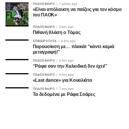
Ατρόμητο και Λεβαδειακό.
ΠΟΔΌΣΦΑΙΡΟ
7 μήνες ago
«Είναι απόλαυση να παίζεις για τον κόσμο
ΔΙΑΙΤΗΣΙΑ
του ΠΑΟΚ»
Ο Τσακαλίδης δεν ήρθε αντιμέτωπος με κάποια δύσκολη
ΠΟΔΌΣΦΑΙΡΟ
4 έτη ago
Πιθανή θλάση ο Τόμας
φάση. Καταλόγισε στο 21’ χωρίς δεύτερη σκέψη το
πέναλτι υπέρ του Παναιτωλικού για μαρκάρισμα του
ΕΠΙΚΑΙΡΌΤΗΤΑ
4 έτη ago
Παρουσίαση με… πλακάτ “κάντε καμιά
Μιχαηλίδη και έβγαλε συνολικά από το τσεπάκι του επτά
μεταγραφή!”
κίτρινες.
ΠΟΔΌΣΦΑΙΡΟ
4 έτη ago
“Ράφα σαν την Χαλκιδική δεν έχει!”
ADVERTISEMENT
ΠΟΔΌΣΦΑΙΡΟ
4 έτη ago
«Last dance» για Κουαλιάτα
ΠΟΔΌΣΦΑΙΡΟ
7 έτη ago
Τα δεδομένα με Ράφα Σοάρες
Οι συνθέσεις των δύο ομάδων:
Παναιτωλικός:
Τσάβες, Μπακάκης (63’ Μαυρίας),
Παντελάκης, Μαιντέβατς (63’ Λομόνακο), Πέρες, Λαχούντ
(81’ Μπελεβώνης), Σιέλης, Μπουζούκης (63΄Λουίς),