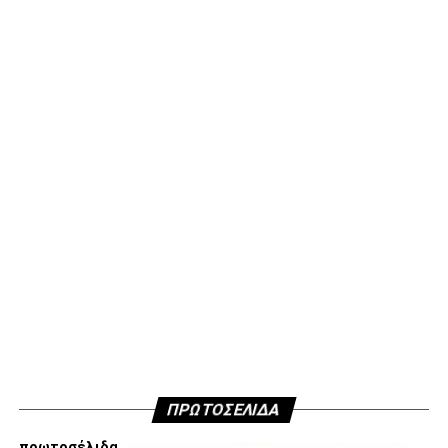
Τορεχόν, Στάγιτς, Λιάβας.
ΠΑΟΚ:
Κοτάρσκι, Σάστρε (62’ Μπάμπα), Ότο, Κεντζιόρα,
Μιχαηλίδης, Καμαρά, Σβαμπ (62’ Οζντόεφ), Ζίβκοβιτς,
Μουργκ (46’ Κωνστσντέλιας), Σορετίρε (69’ Τισουντάλι),
Τσάλοφ (62’ Σαμάτα).
ADVERTISEMENT
Facebook
Twitter
Email
Pinterest
WhatsApp
LinkedIn
Telegram
Μοιρασ
ΠΡΩΤΟΣΕΛΙΔΑ
πρωτοσέλιδα