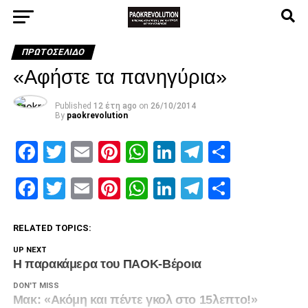
ΠΡΩΤΟΣΈΛΙΔΟ
«Αφήστε τα πανηγύρια»
Published
12 έτη ago
on
26/10/2014
By
paokrevolution
Facebook
Twitter
Email
Pinterest
WhatsApp
LinkedIn
Telegram
Μοιρασ
Facebook
Twitter
Email
Pinterest
WhatsApp
LinkedIn
Telegram
Μοιρασ
RELATED TOPICS:
UP NEXT
Η παρακάμερα του ΠΑΟΚ-Βέροια
DON'T MISS
Μακ: «Ακόμη και πέντε γκολ στο 15λεπτο!»