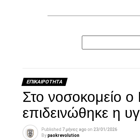
ΕΠΙΚΑΙΡΌΤΗΤΑ
Στο νοσοκομείο ο
επιδεινώθηκε η υγ
Published
7 μήνες ago
on
23/01/2026
By
paokrevolution