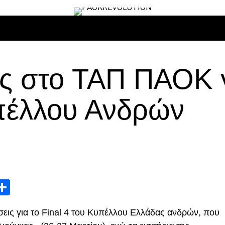
ΙΡΟ
ΜΠΆΣΚΕΤ
ΒΌΛΛΕΫ
ΕΠΙΚΑΙΡΌΤΗΤΑ
ΑΝΤΊΠΑΛΟΙ
ς στο ΤΑΠ ΠΑΟΚ γ
υπέλλου Ανδρών
App
edIn
elegram
Μοιραστείτε
ις για το Final 4 του Κυπέλλου Ελλάδας ανδρών, που