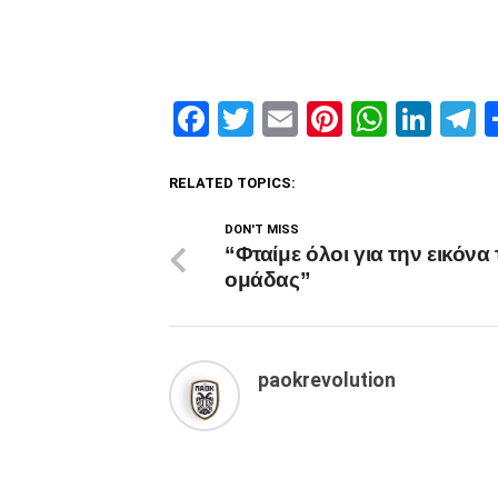
Facebook
Twitter
Email
Pinterest
Whats
Link
T
RELATED TOPICS:
DON'T MISS
“Φταίμε όλοι για την εικόνα 
ομάδας”
paokrevolution