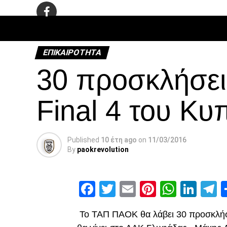
ΠΟΔΌΣΦΑ
ΕΠΙΚΑΙΡΌΤΗΤΑ
30 προσκλήσει
Final 4 του Κ
Published
10 έτη ago
on
11/03/2016
By
paokrevolution
Facebook
Twitter
Email
Pinterest
Whats
Link
T
Το ΤΑΠ ΠΑΟΚ θα λάβει 30 προσκλήσε