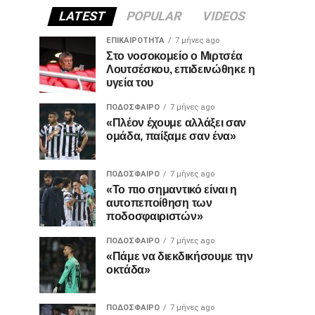
LATEST
POPULAR
VIDEOS
ΕΠΙΚΑΙΡΌΤΗΤΑ
7 μήνες ago
Στο νοσοκομείο ο Μιρτσέα
Λουτσέσκου, επιδεινώθηκε η
υγεία του
ΠΟΔΌΣΦΑΙΡΟ
7 μήνες ago
«Πλέον έχουμε αλλάξει σαν
ομάδα, παίξαμε σαν ένα»
ΠΟΔΌΣΦΑΙΡΟ
7 μήνες ago
«Το πιο σημαντικό είναι η
αυτοπεποίθηση των
ποδοσφαιριστών»
ΠΟΔΌΣΦΑΙΡΟ
7 μήνες ago
«Πάμε να διεκδικήσουμε την
οκτάδα»
ΠΟΔΌΣΦΑΙΡΟ
7 μήνες ago