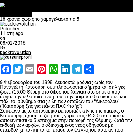
Στο OPEN τα προκριματικά, στη NOVA τα του πρωταθλήματος
Σαν σήμερα: Οταν “έφυγε” ο Λόραντ
πρωτοσέλιδο
18 χρόνια χωρίς το χαμογελαστό παιδί
Published
11 έτη ago
on
08/02/2016
By
paokrevolution
Facebook
Twitter
Email
Pinterest
WhatsApp
LinkedIn
Telegram
Μοιραστ
9 Φεβρουαρίου του 1998. Δεκαοκτώ χρόνια χωρίς τον
Παναγιώτη Κατσούρη συμπληρώνονται σήμερα και σε λίγες
ώρες (15:00 Θέρμη στο ύψος του Χάγιατ) στο σημείο που
άφησε την τελευταία πνοή του στην άσφαλτο θα ακουστεί και
πάλι το σύνθημα στα χείλη των οπαδών του “Δικεφάλου”
(“Κατσούρη ζεις για πάντα ΠΑΟΚτσής”).
Σύμφωνα με το αστυνομικό ρεπορτάζ εκείνης της ημέρας, ο
Κατσούρης έχασε τη ζωή τους γύρω στις 04:30 στο πρωί σε
αυτοκινητιστικό δυστύχημα στην περιοχή της Θέρμης. Κατά την
εκδοχή των αρχών, ο αδικοχαμένος νέος οδηγούσε με
υπερβολική ταχύτητα και έχασε τον έλεγχο του αυτοκινήτου