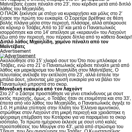
Μαϊντέβατς έχασε πέναλτι στο 23’, που κέρδισε μετά από διπλό
λάθος του Μιχαηλίδη.
Ο ΠΑΟΚ ξεκίνησε με στόχο να κυριαρχήσει και μόλις στο 2′
έχασε την πρώτη του ευκαιρία. Ο Σορετίρε βρέθηκε σε θέση
βολής πλάγια μέσα στην περιοχή, πλάσαρε, αλλά απέκρουσε
σε κόρνερ ο Τσάβες.Από το 10’ και μετά ο Παναιτωλικός
ισορρόπησε και στο 14′ απείλησε με «κεραυνό» του Λαχούντ
έξω από την περιοχή, που πέρασε δίπλα από το κάθετο δοκάρι!
Διπλό λάθος Μιχαηλίδη, χαμένο πέναλτι από τον
Μαϊντέβατς
Advertisement
Ακολούθησε στο 15′ χλιαρό σουτ του Ότο που μπλόκαρε ο
Τσάβες, ενώ στο 21’ ο Παναιτωλικός κέρδισε πέναλτι μετά από
λάθος και μαρκάρισμα του Μιχαηλίδη στον Μαϊντέβατς. Ο
τελευταίος ανέλαβε την εκτέλεση στο 23’, αλλά έστειλε την
μπάλα άουτ, χάνοντας μία χρυσή ευκαιρία για να βάλει τον
Παναιτωλικό μπροστά στο σκορ.
Μοναδική ευκαιρία από τον Λαχούντ
Στο 27′ ο Σάστρε προσπάθησε να γίνει επικίνδυνος με σουτ
εκτός περιοχής, όμως, ο Τσάβες ήταν σε ετοιμότητα και στο 33′,
έπειτα από νέο λάθος του Μιχαηλίδη, ο Παναιτωλικός άγγιξε το
1-0. Η μπάλα χτύπησε στην πλάτη του Έλληνα αμυντικού,
στρώθηκε στον Λαχούντ στη μικρή περιοχή και χρειάστηκε η
ψύχραιμη επέμβαση του Κοτάρσκι για να παραμείνει το σκορ
ισόπαλο. Το πρώτο ημίχρονο έκλεισε με σουτ υπό καλές
προϋποθέσεις του Μουργκ στο 43′, μετά από στρώσιμο του
Σβαμπ, που δεν ανησύχησε τον Τσάβες. Ο Κωνσταντέλιας