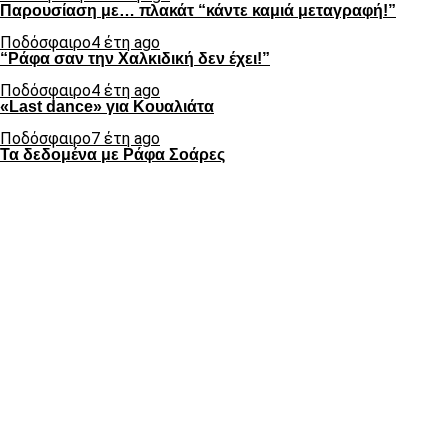
Παρουσίαση με… πλακάτ “κάντε καμιά μεταγραφή!”
Ποδόσφαιρο
4 έτη ago
“Ράφα σαν την Χαλκιδική δεν έχει!”
Ποδόσφαιρο
4 έτη ago
«Last dance» για Κουαλιάτα
Ποδόσφαιρο
7 έτη ago
Τα δεδομένα με Ράφα Σοάρες