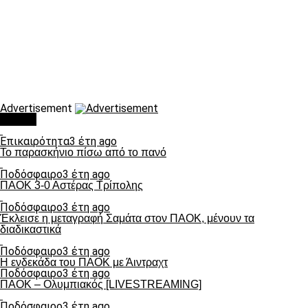
Advertisement
Τάσεις
Επικαιρότητα
3 έτη ago
Το παρασκήνιο πίσω από το πανό
Ποδόσφαιρο
3 έτη ago
ΠΑΟΚ 3-0 Αστέρας Τρίπολης
Ποδόσφαιρο
3 έτη ago
Έκλεισε η μεταγραφή Σαμάτα στον ΠΑΟΚ, μένουν τα
διαδικαστικά
Ποδόσφαιρο
3 έτη ago
Η ενδεκάδα του ΠΑΟΚ με Άιντραχτ
Ποδόσφαιρο
3 έτη ago
ΠΑΟΚ – Ολυμπιακός [LIVESTREAMING]
Ποδόσφαιρο
3 έτη ago