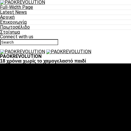
Full-Width Page
Latest News
Αρχική
Επικοινωνία
Πρωτοσέλιδο
Στοίχημα
Connect with us
PAOKREVOLUTION
18 χρόνια χωρίς το χαμογελαστό παιδί
Ποδόσφαιρο
«Πλέον έχουμε αλλάξει σαν ομάδα, παίξαμε σαν ένα»
«Το πιο σημαντικό είναι η αυτοπεποίθηση των
ποδοσφαιριστών»
«Πάμε να διεκδικήσουμε την οκτάδα»
«Είναι απόλαυση να παίζεις για τον κόσμο του ΠΑΟΚ»
«Θα τα δώσουμε όλα κόντρα στη Λιόν για την οκτάδα»
Μπάσκετ