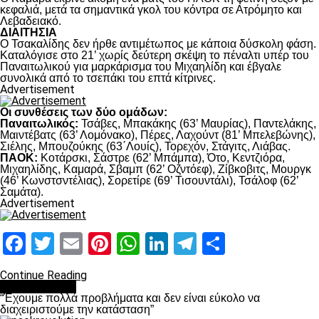
κεφαλιά, μετά τα σημαντικά γκολ του κόντρα σε Ατρόμητο και
Λεβαδειακό.
ΔΙΑΙΤΗΣΙΑ
Ο Τσακαλίδης δεν ήρθε αντιμέτωπος με κάποια δύσκολη φάση.
Καταλόγισε στο 21’ χωρίς δεύτερη σκέψη το πέναλτι υπέρ του
Παναιτωλικού για μαρκάρισμα του Μιχαηλίδη και έβγαλε
συνολικά από το τσεπάκι του επτά κίτρινες.
Advertisement
Οι συνθέσεις των δύο ομάδων:
Παναιτωλικός:
Τσάβες, Μπακάκης (63’ Μαυρίας), Παντελάκης,
Μαιντέβατς (63’ Λομόνακο), Πέρες, Λαχούντ (81’ Μπελεβώνης),
Σιέλης, Μπουζούκης (63΄Λουίς), Τορεχόν, Στάγιτς, Λιάβας.
ΠΑΟΚ:
Κοτάρσκι, Σάστρε (62’ Μπάμπα), Ότο, Κεντζιόρα,
Μιχαηλίδης, Καμαρά, Σβαμπ (62’ Οζντόεφ), Ζίβκοβιτς, Μουργκ
(46’ Κωνστσντέλιας), Σορετίρε (69’ Τισουντάλι), Τσάλοφ (62’
Σαμάτα).
Advertisement
Facebook
Twitter
Email
Pinterest
WhatsApp
LinkedIn
Telegram
Μοιραστ
Continue Reading
πρωτοσέλιδο
“Έχουμε πολλά προβλήματα και δεν είναι εύκολο να
διαχειριστούμε την κατάσταση”