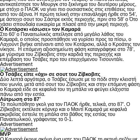
αντικατέστησε τον Μουργκ στο ξεκίνημα του δευτέρου μέρους,
με στόχο ο ΠΑΟΚ να γίνει πιο ουσιαστικός στις επιθέσεις του
από τον άξονα. Η πρώτη τελική στην επανάληψη ήρθε στο 54′,
με άστοχο σουτ του Σάστρε εκτός περιοχής, πριν στο 58′ ο Ότο
χάσει σπουδαία ευκαιρία με πλασέ από την μικρή περιοχή.
Ο Κοτάρσκι «έσωσε» τον Καμαρά
Στο 60’ ο Παναιτωλικός απείλησε από μεγάλο λάθος του
Καμαρά, ο οποίος προσπάθησε να γυρίσει προς τα πίσω, ο
Λαχούντ βγήκε απέναντι από τον Κοτάρσκι, αλλά ο Κροάτης τον
νίκησε. Η επόμενη αξιοσημείωτη φάση καταγράφηκε στο 78’,
με γύρισμα του Ζίβκοβιτς στην καρδιά της περιοχής και
επέμβαση του Τσάβες προ του επερχόμενου Τισουντάλι.
Advertisement
Ο Τσάβες είπε «όχι» σε σουτ του Ζίβκοβιτς
Δύο λεπτά αργότερα, ο Τσάβες έσωσε με το πόδι στην κλειστή
του γωνία, μετά από σουτ του Ζίβκοβιτς και στην επόμενη φάση
ο Καμαρά είδε σε κεφαλιά του τη μπάλα να φεύγει ελάχιστα
πάνω από την εστία.
Λύτρωση στο 87’
Το πολυπόθητο γκολ για τον ΠΑΟΚ ήρθε, τελικά, στο 87′. Ο
Ζίβκοβιτς εκτέλεσε κόρνερ και ο Μαντί Καμαρά με κεφαλιά
ακριβείας έστειλε τη μπάλα στο βάθος της εστίας του
Παναιτωλικού, γράφοντας το 0-1.
Advertisement
MVP
Ο Καμαρά έκρινε ακόμη ένα ματς του ΠΑΟΚ τη φετινή σεζόν με