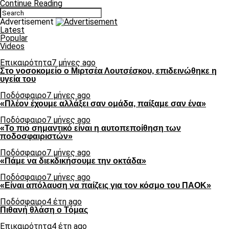
Continue Reading
Advertisement
Latest
Popular
Videos
Επικαιρότητα
7 μήνες ago
Στο νοσοκομείο ο Μιρτσέα Λουτσέσκου, επιδεινώθηκε η
υγεία του
Ποδόσφαιρο
7 μήνες ago
«Πλέον έχουμε αλλάξει σαν ομάδα, παίξαμε σαν ένα»
Ποδόσφαιρο
7 μήνες ago
«Το πιο σημαντικό είναι η αυτοπεποίθηση των
ποδοσφαιριστών»
Ποδόσφαιρο
7 μήνες ago
«Πάμε να διεκδικήσουμε την οκτάδα»
Ποδόσφαιρο
7 μήνες ago
«Είναι απόλαυση να παίζεις για τον κόσμο του ΠΑΟΚ»
Ποδόσφαιρο
4 έτη ago
Πιθανή θλάση ο Τόμας
Επικαιρότητα
4 έτη ago