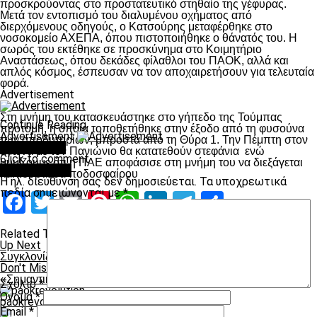
προσκρούοντας στο προστατευτικό στηθαίο της γέφυρας.
Μετά τον εντοπισμό του διαλυμένου οχήματος από
διερχόμενους οδηγούς, ο Κατσούρης μεταφέρθηκε στο
νοσοκομείο ΑΧΕΠΑ, όπου πιστοποιήθηκε ο θάνατός του. H
σωρός του εκτέθηκε σε προσκύνημα στο Kοιμητήριο
Aναστάσεως, όπου δεκάδες φίλαθλοι του ΠΑΟΚ, αλλά και
απλός κόσμος, έσπευσαν να τον αποχαιρετήσουν για τελευταία
φορά.
Advertisement
Στη μνήμη του κατασκευάστηκε στο γήπεδο της Τούμπας
Continue Reading
προτομή, η οποία τοποθετήθηκε στην έξοδο από τη φυσούνα
Advertisement
των αποδυτηρίων, μπροστά από τη Θύρα 1. Την Πέμπτη στον
You may like
αγώνα με τον Πανιώνιο θα κατατεθούν στεφάνια ενώ
Click to comment
θυμίζουμε ότι η ΠΑΕ αποφάσισε στη μνήμη του να διεξάγεται
Leave a Reply
και τουρνουά ποδοσφαίρου
Η ηλ. διεύθυνση σας δεν δημοσιεύεται.
Τα υποχρεωτικά
πεδία σημειώνονται με
*
Facebook
Twitter
Email
Pinterest
WhatsApp
LinkedIn
Telegram
Μοιραστ
Related Topics:
Up Next
Συγκλονίζει ο Βαγγέλης Κατσούρης
Don't Miss
«Σημαντικό να μπορείς να κοιμάσαι με καθαρή συνείδηση»
Σχόλιο
*
Όνομα
*
paokrevolution
Email
*