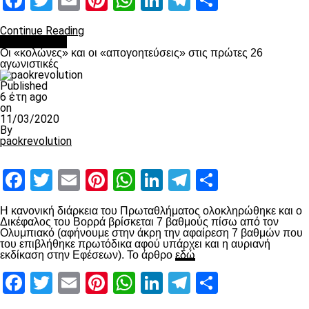
Facebook
Twitter
Email
Pinterest
WhatsApp
LinkedIn
Telegram
Μοιραστ
Continue Reading
Ποδόσφαιρο
Οι «κολώνες» και οι «απογοητεύσεις» στις πρώτες 26
αγωνιστικές
Published
6 έτη ago
on
11/03/2020
By
paokrevolution
Facebook
Twitter
Email
Pinterest
WhatsApp
LinkedIn
Telegram
Μοιραστ
Η κανονική διάρκεια του Πρωταθλήματος ολοκληρώθηκε και ο
Δικέφαλος του Βορρά βρίσκεται 7 βαθμούς πίσω από τον
Ολυμπιακό (αφήνουμε στην άκρη την αφαίρεση 7 βαθμών που
του επιβλήθηκε πρωτόδικα αφού υπάρχει και η αυριανή
εκδίκαση στην Εφέσεων). Το άρθρο
εδώ
Facebook
Twitter
Email
Pinterest
WhatsApp
LinkedIn
Telegram
Μοιραστ