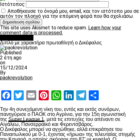
Ιστότοπος
Αποθήκευσε το όνομά μου, email, και τον ιστότοπο μου σε
αυτόν τον πλοηγό για την επόμενη φορά που θα σχολιάσω.
This site uses Akismet to reduce spam.
Learn how your
comment data is processed.
πρωτοσέλιδο
Διπλό με χαρακτήρα πρωταθλητή ο Δικέφαλος
Published
2 έτη ago
on
15/12/2024
By
paokrevolution
Facebook
Twitter
Email
Pinterest
WhatsApp
LinkedIn
Telegram
Μοιραστ
Την 4
η
συνεχόμενη νίκη του, εντός και εκτός συνόρων,
πανηγύρισε ο ΠΑΟΚ στο Αγρίνιο, για την 15
η
αγωνιστική
της
Super League 1
, μετά τις επιτυχίες του απέναντι σε
Αιγάλεω, Πανσερραϊκό και Φερεντσβάρος.
Ο Δικέφαλος μπορεί να αγχώθηκε, αλλά επικράτησε του
Παναιτωλικού με 0-1, έχοντας «ήρωα» της τελευταίας στιγμής
τον Καμαρά, ο οποίος σκόραρε στο 87’ με κεφαλιά. Ο