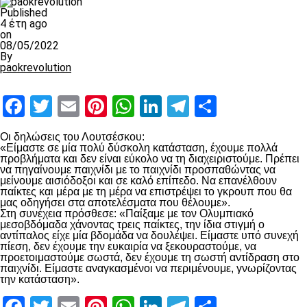
Published
4 έτη ago
on
08/05/2022
By
paokrevolution
Facebook
Twitter
Email
Pinterest
WhatsApp
LinkedIn
Telegram
Μοιραστ
Οι δηλώσεις του Λουτσέσκου:
«Είμαστε σε μία πολύ δύσκολη κατάσταση, έχουμε πολλά
προβλήματα και δεν είναι εύκολο να τη διαχειριστούμε. Πρέπει
να πηγαίνουμε παιχνίδι με το παιχνίδι προσπαθώντας να
μείνουμε αισιόδοξοι και σε καλό επίπεδο. Να επανέλθουν
παίκτες και μέρα με τη μέρα να επιστρέψει το γκρουπ που θα
μας οδηγήσει στα αποτελέσματα που θέλουμε».
Στη συνέχεια πρόσθεσε: «Παίξαμε με τον Ολυμπιακό
μεσοβδόμαδα χάνοντας τρεις παίκτες, την ίδια στιγμή ο
αντίπαλος είχε μία βδομάδα να δουλέψει. Είμαστε υπό συνεχή
πίεση, δεν έχουμε την ευκαιρία να ξεκουραστούμε, να
προετοιμαστούμε σωστά, δεν έχουμε τη σωστή αντίδραση στο
παιχνίδι. Είμαστε αναγκασμένοι να περιμένουμε, γνωρίζοντας
την κατάσταση».