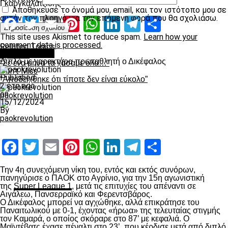
Γκαργκαλατζίδης
Αποθήκευσε το όνομά μου, email, και τον ιστότοπο μου σε
αυτόν τον πλοηγό για την επόμενη φορά που θα σχολιάσω.
Facebook
Twitter
Email
Pinterest
WhatsApp
LinkedIn
Telegram
Μοιραστ
This site uses Akismet to reduce spam.
Learn how your
comment data is processed.
Related Topics:
πρωτοσέλιδο
Up Next
Διπλό με χαρακτήρα πρωταθλητή ο Δικέφαλος
“Σε ένα μήνα τα χάσαμε όλα…”
Don't Miss
Published
“Αποδείχθηκε ότι τίποτε δεν είναι εύκολο”
2 έτη ago
on
paokrevolution
15/12/2024
By
paokrevolution
Facebook
Twitter
Email
Pinterest
WhatsApp
LinkedIn
Telegram
Μοιραστ
Την 4
η
συνεχόμενη νίκη του, εντός και εκτός συνόρων,
πανηγύρισε ο ΠΑΟΚ στο Αγρίνιο, για την 15
η
αγωνιστική
της
Super League 1
, μετά τις επιτυχίες του απέναντι σε
Αιγάλεω, Πανσερραϊκό και Φερεντσβάρος.
Ο Δικέφαλος μπορεί να αγχώθηκε, αλλά επικράτησε του
Παναιτωλικού με 0-1, έχοντας «ήρωα» της τελευταίας στιγμής
τον Καμαρά, ο οποίος σκόραρε στο 87’ με κεφαλιά. Ο
Μαϊντέβατς έχασε πέναλτι στο 23’, που κέρδισε μετά από διπλό