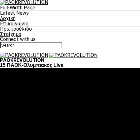
Full-Width Page
Latest News
Αρχική
Επικοινωνία
Πρωτοσέλιδο
Στοίχημα
Connect with us
PAOKREVOLUTION
15 ΠΑΟΚ-Ολυμπιακός Live
Ποδόσφαιρο
«Πλέον έχουμε αλλάξει σαν ομάδα, παίξαμε σαν ένα»
«Το πιο σημαντικό είναι η αυτοπεποίθηση των
ποδοσφαιριστών»
«Πάμε να διεκδικήσουμε την οκτάδα»
«Είναι απόλαυση να παίζεις για τον κόσμο του ΠΑΟΚ»
«Θα τα δώσουμε όλα κόντρα στη Λιόν για την οκτάδα»
Μπάσκετ