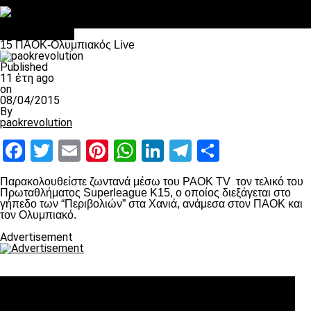
Στο OPEN τα προκριματικά, στη NOVA τα του πρωταθλήματος
Σαν σήμερα: Οταν “έφυγε” ο Λόραντ
πρωτοσέλιδο
15 ΠΑΟΚ-Ολυμπιακός Live
Published
11 έτη ago
on
08/04/2015
By
paokrevolution
Facebook
Twitter
Email
Pinterest
WhatsApp
LinkedIn
Telegram
Μοιραστ
Παρακολουθείστε ζωντανά μέσω του PAOK TV τον τελικό του
Πρωταθλήματος Superleague Κ15, ο οποίος διεξάγεται στο
γήπεδο των “Περιβολιών” στα Χανιά, ανάμεσα στον ΠΑΟΚ και
τον Ολυμπιακό.
Advertisement