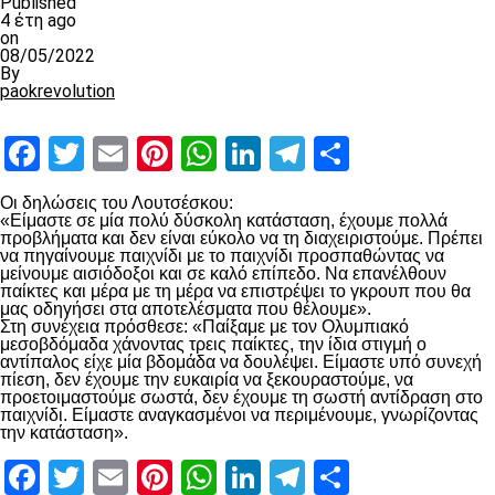
Published
4 έτη ago
on
08/05/2022
By
paokrevolution
Facebook
Twitter
Email
Pinterest
WhatsApp
LinkedIn
Telegram
Μοιραστ
Οι δηλώσεις του Λουτσέσκου:
«Είμαστε σε μία πολύ δύσκολη κατάσταση, έχουμε πολλά
προβλήματα και δεν είναι εύκολο να τη διαχειριστούμε. Πρέπει
να πηγαίνουμε παιχνίδι με το παιχνίδι προσπαθώντας να
μείνουμε αισιόδοξοι και σε καλό επίπεδο. Να επανέλθουν
παίκτες και μέρα με τη μέρα να επιστρέψει το γκρουπ που θα
μας οδηγήσει στα αποτελέσματα που θέλουμε».
Στη συνέχεια πρόσθεσε: «Παίξαμε με τον Ολυμπιακό
μεσοβδόμαδα χάνοντας τρεις παίκτες, την ίδια στιγμή ο
αντίπαλος είχε μία βδομάδα να δουλέψει. Είμαστε υπό συνεχή
πίεση, δεν έχουμε την ευκαιρία να ξεκουραστούμε, να
προετοιμαστούμε σωστά, δεν έχουμε τη σωστή αντίδραση στο
παιχνίδι. Είμαστε αναγκασμένοι να περιμένουμε, γνωρίζοντας
την κατάσταση».
Facebook
Twitter
Email
Pinterest
WhatsApp
LinkedIn
Telegram
Μοιραστ