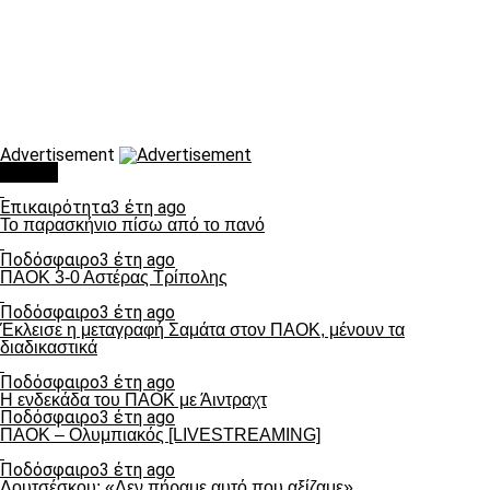
Advertisement
Τάσεις
Επικαιρότητα
3 έτη ago
Το παρασκήνιο πίσω από το πανό
Ποδόσφαιρο
3 έτη ago
ΠΑΟΚ 3-0 Αστέρας Τρίπολης
Ποδόσφαιρο
3 έτη ago
Έκλεισε η μεταγραφή Σαμάτα στον ΠΑΟΚ, μένουν τα
διαδικαστικά
Ποδόσφαιρο
3 έτη ago
Η ενδεκάδα του ΠΑΟΚ με Άιντραχτ
Ποδόσφαιρο
3 έτη ago
ΠΑΟΚ – Ολυμπιακός [LIVESTREAMING]
Ποδόσφαιρο
3 έτη ago
Λουτσέσκου: «Δεν πήραμε αυτό που αξίζαμε»