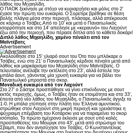
λάθος του Μιχαηλίδη.
Ο ΠΑΟΚ ξεκίνησε με στόχο να κυριαρχήσει και μόλις στο 2′
έχασε την πρώτη του ευκαιρία. Ο Σορετίρε βρέθηκε σε θέση
βολής πλάγια μέσα στην περιοχή, πλάσαρε, αλλά απέκρουσε
σε κόρνερ ο Τσάβες.Από το 10’ και μετά ο Παναιτωλικός
ισορρόπησε και στο 14′ απείλησε με «κεραυνό» του Λαχούντ
έξω από την περιοχή, που πέρασε δίπλα από το κάθετο δοκάρι!
Διπλό λάθος Μιχαηλίδη, χαμένο πέναλτι από τον
Μαϊντέβατς
Advertisement
Ακολούθησε στο 15′ χλιαρό σουτ του Ότο που μπλόκαρε ο
Τσάβες, ενώ στο 21’ ο Παναιτωλικός κέρδισε πέναλτι μετά από
λάθος και μαρκάρισμα του Μιχαηλίδη στον Μαϊντέβατς. Ο
τελευταίος ανέλαβε την εκτέλεση στο 23’, αλλά έστειλε την
μπάλα άουτ, χάνοντας μία χρυσή ευκαιρία για να βάλει τον
Παναιτωλικό μπροστά στο σκορ.
Μοναδική ευκαιρία από τον Λαχούντ
Στο 27′ ο Σάστρε προσπάθησε να γίνει επικίνδυνος με σουτ
εκτός περιοχής, όμως, ο Τσάβες ήταν σε ετοιμότητα και στο 33′,
έπειτα από νέο λάθος του Μιχαηλίδη, ο Παναιτωλικός άγγιξε το
1-0. Η μπάλα χτύπησε στην πλάτη του Έλληνα αμυντικού,
στρώθηκε στον Λαχούντ στη μικρή περιοχή και χρειάστηκε η
ψύχραιμη επέμβαση του Κοτάρσκι για να παραμείνει το σκορ
ισόπαλο. Το πρώτο ημίχρονο έκλεισε με σουτ υπό καλές
προϋποθέσεις του Μουργκ στο 43′, μετά από στρώσιμο του
Σβαμπ, που δεν ανησύχησε τον Τσάβες. Ο Κωνσταντέλιας
αντικατέστησε τον Μουργκ στο ξεκίνημα του δευτέρου μέρους,