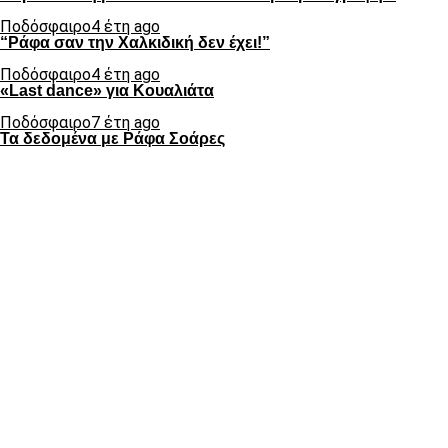
Ποδόσφαιρο
4 έτη ago
“Ράφα σαν την Χαλκιδική δεν έχει!”
Ποδόσφαιρο
4 έτη ago
«Last dance» για Κουαλιάτα
Ποδόσφαιρο
7 έτη ago
Τα δεδομένα με Ράφα Σοάρες