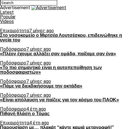
Advertisement
Latest
Popular
Videos
Επικαιρότητα
7 μήνες ago
Στο νοσοκομείο ο Μιρτσέα Λουτσέσκου, επιδεινώθηκε η
υγεία του
Ποδόσφαιρο
7 μήνες ago
«Πλέον έχουμε αλλάξει σαν ομάδα, παίξαμε σαν ένα»
Ποδόσφαιρο
7 μήνες ago
«Το πιο σημαντικό είναι η αυτοπεποίθηση των
ποδοσφαιριστών»
Ποδόσφαιρο
7 μήνες ago
«Πάμε να διεκδικήσουμε την οκτάδα»
Ποδόσφαιρο
7 μήνες ago
«Είναι απόλαυση να παίζεις για τον κόσμο του ΠΑΟΚ»
Ποδόσφαιρο
4 έτη ago
Πιθανή θλάση ο Τόμας
Επικαιρότητα
4 έτη ago
Παρουσίαση με… πλακάτ “κάντε καμιά μεταγραφή!”