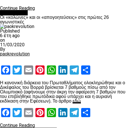
Continue Reading
Ποδόσφαιρο
Οι «κολώνες» και οι «απογοητεύσεις» στις πρώτες 26
αγωνιστικές
Published
6 έτη ago
on
11/03/2020
By
paokrevolution
Facebook
Twitter
Email
Pinterest
WhatsApp
LinkedIn
Telegram
Μοιραστ
Η κανονική διάρκεια του Πρωταθλήματος ολοκληρώθηκε και ο
Δικέφαλος του Βορρά βρίσκεται 7 βαθμούς πίσω από τον
Ολυμπιακό (αφήνουμε στην άκρη την αφαίρεση 7 βαθμών που
του επιβλήθηκε πρωτόδικα αφού υπάρχει και η αυριανή
εκδίκαση στην Εφέσεων). Το άρθρο
εδώ
Facebook
Twitter
Email
Pinterest
WhatsApp
LinkedIn
Telegram
Μοιραστ
Continue Reading