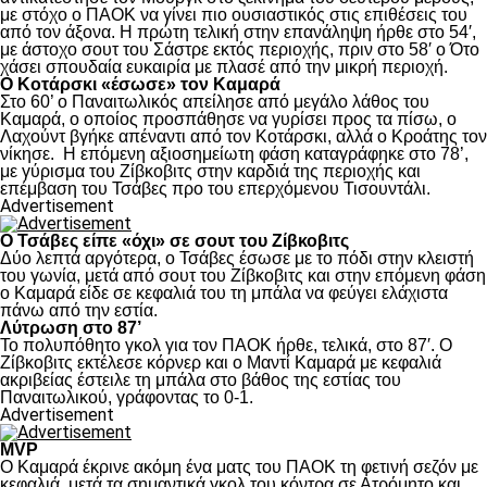
με στόχο ο ΠΑΟΚ να γίνει πιο ουσιαστικός στις επιθέσεις του
από τον άξονα. Η πρώτη τελική στην επανάληψη ήρθε στο 54′,
με άστοχο σουτ του Σάστρε εκτός περιοχής, πριν στο 58′ ο Ότο
χάσει σπουδαία ευκαιρία με πλασέ από την μικρή περιοχή.
Ο Κοτάρσκι «έσωσε» τον Καμαρά
Στο 60’ ο Παναιτωλικός απείλησε από μεγάλο λάθος του
Καμαρά, ο οποίος προσπάθησε να γυρίσει προς τα πίσω, ο
Λαχούντ βγήκε απέναντι από τον Κοτάρσκι, αλλά ο Κροάτης τον
νίκησε. Η επόμενη αξιοσημείωτη φάση καταγράφηκε στο 78’,
με γύρισμα του Ζίβκοβιτς στην καρδιά της περιοχής και
επέμβαση του Τσάβες προ του επερχόμενου Τισουντάλι.
Advertisement
Ο Τσάβες είπε «όχι» σε σουτ του Ζίβκοβιτς
Δύο λεπτά αργότερα, ο Τσάβες έσωσε με το πόδι στην κλειστή
του γωνία, μετά από σουτ του Ζίβκοβιτς και στην επόμενη φάση
ο Καμαρά είδε σε κεφαλιά του τη μπάλα να φεύγει ελάχιστα
πάνω από την εστία.
Λύτρωση στο 87’
Το πολυπόθητο γκολ για τον ΠΑΟΚ ήρθε, τελικά, στο 87′. Ο
Ζίβκοβιτς εκτέλεσε κόρνερ και ο Μαντί Καμαρά με κεφαλιά
ακριβείας έστειλε τη μπάλα στο βάθος της εστίας του
Παναιτωλικού, γράφοντας το 0-1.
Advertisement
MVP
Ο Καμαρά έκρινε ακόμη ένα ματς του ΠΑΟΚ τη φετινή σεζόν με
κεφαλιά, μετά τα σημαντικά γκολ του κόντρα σε Ατρόμητο και