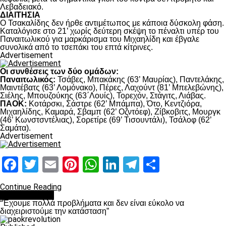
Λεβαδειακό.
ΔΙΑΙΤΗΣΙΑ
Ο Τσακαλίδης δεν ήρθε αντιμέτωπος με κάποια δύσκολη φάση.
Καταλόγισε στο 21’ χωρίς δεύτερη σκέψη το πέναλτι υπέρ του
Παναιτωλικού για μαρκάρισμα του Μιχαηλίδη και έβγαλε
συνολικά από το τσεπάκι του επτά κίτρινες.
Advertisement
Οι συνθέσεις των δύο ομάδων:
Παναιτωλικός:
Τσάβες, Μπακάκης (63’ Μαυρίας), Παντελάκης,
Μαιντέβατς (63’ Λομόνακο), Πέρες, Λαχούντ (81’ Μπελεβώνης),
Σιέλης, Μπουζούκης (63΄Λουίς), Τορεχόν, Στάγιτς, Λιάβας.
ΠΑΟΚ:
Κοτάρσκι, Σάστρε (62’ Μπάμπα), Ότο, Κεντζιόρα,
Μιχαηλίδης, Καμαρά, Σβαμπ (62’ Οζντόεφ), Ζίβκοβιτς, Μουργκ
(46’ Κωνστσντέλιας), Σορετίρε (69’ Τισουντάλι), Τσάλοφ (62’
Σαμάτα).
Advertisement
Facebook
Twitter
Email
Pinterest
WhatsApp
LinkedIn
Telegram
Μοιραστ
Continue Reading
πρωτοσέλιδο
“Έχουμε πολλά προβλήματα και δεν είναι εύκολο να
διαχειριστούμε την κατάσταση”