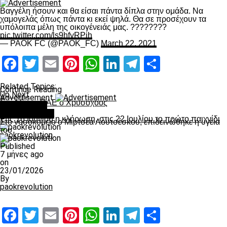
Βαγγέλη ήσουν και θα είσαι πάντα δίπλα στην ομάδα. Να
χαμογελάς όπως πάντα κι εκεί ψηλά. Θα σε προσέχουν τα
υπόλοιπα μέλη της οικογένειάς μας. ????????
pic.twitter.com/ls9hfyRPih
— PAOK FC (@PAOK_FC)
March 22, 2021
Facebook
Twitter
Email
Pinterest
WhatsApp
LinkedIn
Telegram
Μοιραστ
Related Topics:
Continue Reading
Up Next
Advertisement
Στο ΔΣ της ΠΑΕ ο Χρυσοχόος
You may like
Don't Miss
Επικαιρότητα
Στις 16 Ιουνίου η κλήρωση, στις 22 Ιουλίου το πρώτο παιχνίδι
Στο νοσοκομείο ο Μιρτσέα Λουτσέσκου, επιδεινώθηκε η υγεία
του
paokrevolution
Published
7 μήνες ago
on
23/01/2026
By
paokrevolution
Facebook
Twitter
Email
Pinterest
WhatsApp
LinkedIn
Telegram
Μοιραστ