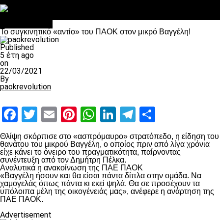
Στο OPEN τα προκριματικά, στη NOVA τα του πρωταθλήματος
Σαν σήμερα: Οταν “έφυγε” ο Λόραντ
Επικαιρότητα
Το συγκινητικό «αντίο» του ΠΑΟΚ στον μικρό Βαγγέλη!
Published
5 έτη ago
on
22/03/2021
By
paokrevolution
Facebook
Twitter
Email
Pinterest
WhatsApp
LinkedIn
Telegram
Μοιραστ
Θλίψη σκόρπισε στο «ασπρόμαυρο» στρατόπεδο, η είδηση του
θανάτου του μικρού Βαγγέλη, ο οποίος πριν από λίγα χρόνια
είχε κάνει το όνειρο του πραγματικότητα, παίρνοντας
συνέντευξη από τον Δημήτρη Πέλκα.
Αναλυτικά η ανακοίνωση της ΠΑΕ ΠΑΟΚ
«Βαγγέλη ήσουν και θα είσαι πάντα δίπλα στην ομάδα. Να
χαμογελάς όπως πάντα κι εκεί ψηλά. Θα σε προσέχουν τα
υπόλοιπα μέλη της οικογένειάς μας», ανέφερε η ανάρτηση της
ΠΑΕ ΠΑΟΚ.
Advertisement