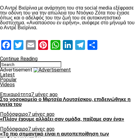
Ο Αντρέ Βιεϊρίνια με ανάρτηση του στα social media εξέφρασε
την οδύνη του για την απώλεια του Ντιόγκο Ζότα που έχασε
όπως και ο αδελφός του την ζωή του σε αυτοκινητιστικό
δυστύχημα. «Αναπαύσου εν ειρήνη», ανέφερε στο μήνυμά του
ο Αντρέ Βιεϊρίνια.
Facebook
Twitter
Email
Pinterest
WhatsApp
LinkedIn
Telegram
Μοιραστ
Continue Reading
Advertisement
Latest
Popular
Videos
Επικαιρότητα
7 μήνες ago
Στο νοσοκομείο ο Μιρτσέα Λουτσέσκου, επιδεινώθηκε η
υγεία του
Ποδόσφαιρο
7 μήνες ago
«Πλέον έχουμε αλλάξει σαν ομάδα, παίξαμε σαν ένα»
Ποδόσφαιρο
7 μήνες ago
«Το πιο σημαντικό είναι η αυτοπεποίθηση των