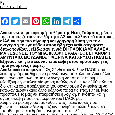
By
paokrevolution
Facebook
Twitter
Email
Pinterest
WhatsApp
LinkedIn
Telegram
Μοιραστ
Ανακοίνωση με αφορμή το θέμα της Νέας Τούμπας, μέσω
της οποίας ζητούν ανεξάρτητο ΑΣ και μελλοντικά αυτάρκη,
αλλά και την πιο σίγουρη και γρήγορη λύση για την
ανέγερση του γηπέδου «που ήδη έχει καθυστερήσει»,
όπως τονίζουν, εξέδωσαν εννιά ΣΦ ΠΑΟΚ (ΑΜΠΑΛΑΕΑ,
ΜΑΚΕΔΟΝΕΣ, ΤΟΥΜΠΑ, #031# ΠΕΡΑΙΑ (ΕΟ), ΕΠΑΝΟΜΗ,
ΑΜΥΝΤΑΙΟ, ΜΟΥΔΑΝΙΑ, ΦΛΩΡΙΝΑ ΚΑΙ ΧΡΥΣΟΥΠΟΛΗΣ).
Εξηγούν και γιατί έκαναν επίσκεψη στον Ερασιτέχνη τις
προηγούμενες ημέρες.
Αναλυτικά το κείμενο:
«Ως Σύνδεσμοι Φίλων ΠΑΟΚ που
λειτουργούμε καθημερινά με γνώμωνα το καλό του Δικεφάλου
και μόνο, αισθανόμαστε την ανάγκη να τοποθετηθούμε
(ελπίζουμε για τελευταία φορά) καθώς εν όψη των 100 ετών τα
διοικητικά εσωπροβλήματα του οργανισμού δεν φαίνεται να
καταλαγιάζουν (κάθε άλλο μάλλον) παρά τις επανειλημμένες
προσπάθειες μας να επικρατήσει η λογική, η ενότητα και η
υγιείς σκέψη προς συμφέρουν του ΠΑΟΚ μας.
Χωρίς να μακρηγορούμε καθώς στις περιστάσεις που
βιώνουμε μάλλον δεν αρμόζουν μανιφέστα αλλά λακωνικές
τοποθετήσεις και δράση, αναφέρουμε τα εξής.
Μετά την προχθεσινή μας επίσκεψη στα γραφεία του ΑΣ ΠΑΟΚ,