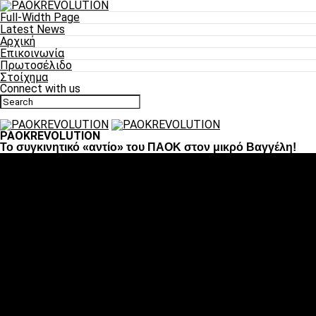
Full-Width Page
Latest News
Αρχική
Επικοινωνία
Πρωτοσέλιδο
Στοίχημα
Connect with us
PAOKREVOLUTION
Το συγκινητικό «αντίο» του ΠΑΟΚ στον μικρό Βαγγέλη!
Ποδόσφαιρο
«Πλέον έχουμε αλλάξει σαν ομάδα, παίξαμε σαν ένα»
«Το πιο σημαντικό είναι η αυτοπεποίθηση των
ποδοσφαιριστών»
«Πάμε να διεκδικήσουμε την οκτάδα»
«Είναι απόλαυση να παίζεις για τον κόσμο του ΠΑΟΚ»
«Θα τα δώσουμε όλα κόντρα στη Λιόν για την οκτάδα»
Μπάσκετ