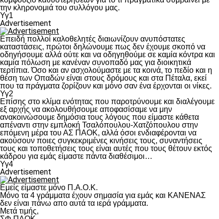
την κληρονομιά του συλλόγου μας.
Υγ1
Advertisement
Επειδή πολλοί καλοθελητές διαιωνίζουν ανυπόστατες
καταστάσεις, πρώτοι δηλώνουμε πως δεν έχουμε σκοπό να
οδηγήσουμε αλλά ούτε και να οδηγηθούμε σε καμία κόντρα και
καμία πόλωση με κανέναν συνοπαδό μας για διοικητικά
τερτίπια. Όσο και αν ασχολούμαστε με τα κοινά, το πεδίο και η
θέση των Οπαδών είναι στους δρόμους και στα Πέταλα, εκεί
που τα πράγματα ζορίζουν και μόνο σαν ένα έρχονται οι νίκες.
Υγ2
Επίσης στο κλίμα ενότητας που παροτρύνουμε και διαλέγουμε
εξ αρχής να ακολουθήσουμε αποφασίσαμε να μην
ανακοινώσουμε δημόσια τους λόγους που είμαστε κάθετα
απέναντι στην εμπλοκή Τσαλόπουλου-Χατζόπουλου στην
επόμενη μέρα του ΑΣ ΠΑΟΚ, αλλά όσοι ενδιαφέρονται να
ακούσουν ποιες συγκεκριμένες κινήσεις τους, συναντήσεις
τους και τοποθετήσεις τους είναι αυτές που τους θέτουν εκτός
κάδρου για εμάς είμαστε πάντα διαθέσιμοι…
Υγ4
Advertisement
Εμείς είμαστε μόνο Π.Α.Ο.Κ.
Μόνο τα 4 γράμματα έχουν σημασία για εμάς και ΚΑΝΕΝΑΣ
δεν είναι πάνω απο αυτά τα ιερά γράμματα.
Μετά τιμής,
ΣΦ ΠΑΟΚ