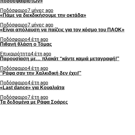
ποδοσφαιριστών»
Ποδόσφαιρο
7 μήνες ago
«Πάμε να διεκδικήσουμε την οκτάδα»
Ποδόσφαιρο
7 μήνες ago
«Είναι απόλαυση να παίζεις για τον κόσμο του ΠΑΟΚ»
Ποδόσφαιρο
4 έτη ago
Πιθανή θλάση ο Τόμας
Επικαιρότητα
4 έτη ago
Παρουσίαση με… πλακάτ “κάντε καμιά μεταγραφή!”
Ποδόσφαιρο
4 έτη ago
“Ράφα σαν την Χαλκιδική δεν έχει!”
Ποδόσφαιρο
4 έτη ago
«Last dance» για Κουαλιάτα
Ποδόσφαιρο
7 έτη ago
Τα δεδομένα με Ράφα Σοάρες