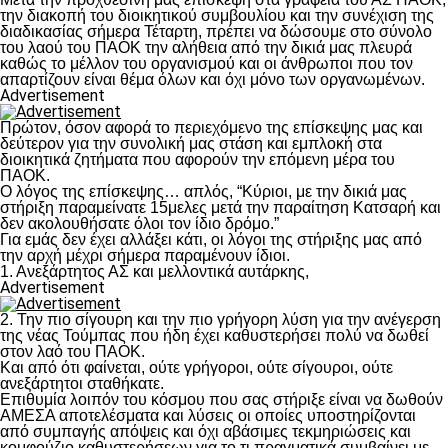
την διακοπή του διοικητικού συμβουλίου και την συνέχιση της
διαδικασίας σήμερα Τέταρτη, πρέπει να δώσουμε στο σύνολο
του λαού του ΠΑΟΚ την αλήθεια από την δικιά μας πλευρά
καθώς το μέλλον του οργανισμού και οι άνθρωποι που τον
απαρτίζουν είναι θέμα όλων και όχι μόνο των οργανωμένων.
Advertisement
Πρώτον, όσον αφορά το περιεχόμενο της επίσκεψης μας και
δεύτερον για την συνολική μας στάση και εμπλοκή στα
διοικητικά ζητήματα που αφορούν την επόμενη μέρα του
ΠΑΟΚ.
Ο λόγος της επίσκεψης… απλός, “Κύριοι, με την δικιά μας
στήριξη παραμείνατε 15μελες μετά την παραίτηση Κατσαρή και
δεν ακολουθήσατε όλοι τον ίδιο δρόμο.”
Για εμάς δεν έχει αλλάξει κάτι, οι λόγοι της στήριξης μας από
την αρχή μέχρι σήμερα παραμένουν ίδιοι.
1. Ανεξάρτητος ΑΣ και μελλοντικά αυτάρκης,
Advertisement
2. Την πιο σίγουρη και την πιο γρήγορη λύση για την ανέγερση
της νέας Τούμπας που ήδη έχει καθυστερήσει πολύ να δωθεί
στον λαό του ΠΑΟΚ.
Και από ότι φαίνεται, ούτε γρήγοροι, ούτε σίγουροι, ούτε
ανεξάρτητοι σταθήκατε.
Επιθυμία λοιπόν του κόσμου που σας στήριξε είναι να δωθούν
ΑΜΕΣΑ αποτελέσματα και λύσεις οι οποίες υποστηρίζονται
από συμπαγής απόψεις και όχι αβάσιμες τεκμηριώσεις και
κομφούζιο καθυστερήσεων για το τι πραγματικά συμβαίνει με