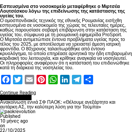
Εσπευσμένα στο νοσοκομείο μεταφέρθηκε ο Μιρτσέα
Λουτσέσκου λόγω της επιδείνωσης της κατάστασης της
υγείας του.
Ο ομοσπονδιακός τεχνικός της εθνικής Ρουμανίας εισήχθη
εσπευσμένα σε νοσοκομείο της χώρας τις τελευταίες ημέρες,
καθώς παρουσίασε σοβαρή επιβάρυνση στην κατάσταση της
υγείας του, σύμφωνα με τη ρουμανική εφημερίδα ProSport.
Ο Μιρτσέα αντιμετώπισε έντονα προβλήματα υγείας προς το
τέλος του 2025, με αποτέλεσμα να χρειαστεί άμεση ιατρική
φροντίδα. Ο 80χρονος ταλαιπωρήθηκε από έντονο
κρυολόγημα, το οποίο επηρέασε αρνητικά την ήδη επιβαρυμένη
καρδιακή του λειτουργία, και κρίθηκε αναγκαία να νοσηλευτεί.
Οι πληροφορίες αναφέρουν ότι η κατάστασή του επιδεινώθηκε
κατά τη διάρκεια της νοσηλείας του.
Facebook
Twitter
Email
Pinterest
WhatsApp
LinkedIn
Telegram
Μοιραστ
Continue Reading
Επικαιρότητα
Ανακοίνωση εννιά ΣΦ ΠΑΟΚ: «Θέλουμε ανεξάρτητο και
αυτάρκη ΑΣ, την καλύτερη λύση για την Τούμπα»
Published
10 μήνες ago
on
22/10/2025