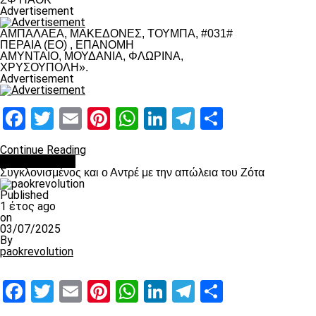
Advertisement
ΑΜΠΑΛΑΕΑ, ΜΑΚΕΔΟΝΕΣ, ΤΟΥΜΠΑ, #031#
ΠΕΡΑΙΑ (ΕΟ) , ΕΠΑΝΟΜΗ
ΑΜΥΝΤΑΙΟ, ΜΟΥΔΑΝΙΑ, ΦΛΩΡΙΝΑ,
ΧΡΥΣΟΥΠΟΛΗ».
Advertisement
Facebook
Twitter
Email
Pinterest
WhatsApp
LinkedIn
Telegram
Μοιραστ
Continue Reading
Επικαιρότητα
Συγκλονισμένος και ο Αντρέ με την απώλεια του Ζότα
Published
1 έτος ago
on
03/07/2025
By
paokrevolution
Facebook
Twitter
Email
Pinterest
WhatsApp
LinkedIn
Telegram
Μοιραστ