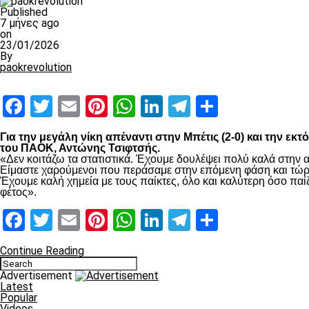
Published
7 μήνες ago
on
23/01/2026
By
paokrevolution
Facebook
Twitter
Email
Pinterest
WhatsApp
LinkedIn
Telegram
Μοιραστ
Για την μεγάλη νίκη απέναντι στην Μπέτις (2-0) και την ε
του ΠΑΟΚ, Αντώνης Τσιφτσής.
«Δεν κοιτάζω τα στατιστικά. Έχουμε δουλέψει πολύ καλά στην α
Είμαστε χαρούμενοι που περάσαμε στην επόμενη φάση και τώρα 
Έχουμε καλή χημεία με τους παίκτες, όλο και καλύτερη όσο π
φέτος».
Facebook
Twitter
Email
Pinterest
WhatsApp
LinkedIn
Telegram
Μοιραστ
Continue Reading
Advertisement
Latest
Popular
Videos