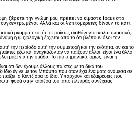
μη, ξέρετε την γνώμη μου, πρέπει να είμαστε focus στο
 συγκεντρωμένοι. Αλλά και οι λεπτομέρειες δίνουν το κάτι
ατικό μκομμάτι και ότι οι παίκτες αισθάνονται καλά σωματικά,
 δύναμη η ψυχολογική έρχεται από το ότι βλέπουν όλοι την
αυτή την περίοδο αυτή την συμμετοχή και την ενότητα, αν και το
παίκτες έξω και αναγκάζονταν να παίξουν άλλοι, είναι ένα άλλο
όλοι μαζί για την ομάδα. Το πιο σημαντικό, όμως, είναι η
αι ότι δεν έχουμε άλλους παίκτες με τα δικά του
Το ίδιο έγινε με τον Μπάμπα που όταν έχει ένα ματς ανάμεσα σε
 παίξει, ο Κεντζιόρα το ίδιο. Υπάρχουν και εξαιρέσεις που
ι πρώτη φορά στην καριέρα του, από πλευράς συνέχειας