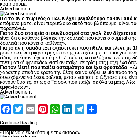
κρατήσουμε.
Advertisement
Για το αν ο τωρινός ο ΠΑΟΚ έχει μεγαλύτερο ταβάνι από 
επόμενο ματς, είναι περίπλοκο αυτό που βλέπουμε, είναι τό
παραπάνω».
Για τα δυο στοιχεία οι συνδυασμοί στα γκολ, δεν δέχεται ε
είναι ότι ο καθένας βλέπεις την δουλειά που κάνει ο συμπαίκτης
δουλειά που κάνει ο καθένας».
Για το αν η ομάδα έχει φτάσει εκεί που ήθελε και έλεγε με 
ροτέισον είναι μικρότερης έκτασης σε σχέση με τα προηγούμενα 
είδος ροτέσιον, όχι αυτό με 6-7 παίκτες να αλλάζουν ανά παιχνίδ
πνευματική φρεσκάδα γιατί αν παίξει σε τρία ματς μαζεμένα όταν
Για τον Μεϊτέ που παίζει ασταμάτητα και έχει φρεσκάδα:
«Δε
χαρακτηριστικά να κρατά την θέση και να κόβει με μία πάσα το τ
συνεχόμενα να ξεκουράζεται, μετά είναι τοπ, ο Οζντόεφ που είνα
κάνουν θυσίες, όπως ο Τάισον, που παίζει σε όλα τα ματς. Λέω 
εμφανίσεων».
Advertisement
Facebook
Twitter
Email
Pinterest
WhatsApp
LinkedIn
Telegram
Μοιραστ
Continue Reading
Ποδόσφαιρο
«Πάμε να διεκδικήσουμε την οκτάδα»