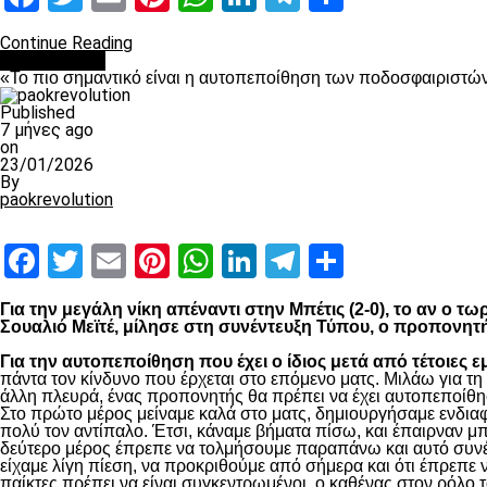
Continue Reading
Ποδόσφαιρο
«Το πιο σημαντικό είναι η αυτοπεποίθηση των ποδοσφαιριστώ
Published
7 μήνες ago
on
23/01/2026
By
paokrevolution
Facebook
Twitter
Email
Pinterest
WhatsApp
LinkedIn
Telegram
Μοιραστ
Για την μεγάλη νίκη απέναντι στην Μπέτις (2-0), το αν ο 
Σουαλιό Μεϊτέ, μίλησε στη συνέντευξη Τύπου, ο προπονητ
Για την αυτοπεποίθηση που έχει ο ίδιος μετά από τέτοιες ε
πάντα τον κίνδυνο που έρχεται στο επόμενο ματς. Μιλάω για τ
άλλη πλευρά, ένας προπονητής θα πρέπει να έχει αυτοπεποίθησ
Στο πρώτο μέρος μείναμε καλά στο ματς, δημιουργήσαμε ενδιαφ
πολύ τον αντίπαλο. Έτσι, κάναμε βήματα πίσω, και έπαιρναν μ
δεύτερο μέρος έπρεπε να τολμήσουμε παραπάνω και αυτό συνέβη
είχαμε λίγη πίεση, να προκριθούμε από σήμερα και ότι έπρεπε 
παίκτες πρέπει να είναι συγκεντρωμένοι, ο καθένας στον ρόλο το