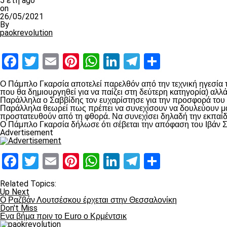
5 έτη ago
on
26/05/2021
By
paokrevolution
Facebook
Twitter
Email
Pinterest
WhatsApp
LinkedIn
Telegram
Μοιραστ
Ο Πάμπλο Γκαρσία αποτελεί παρελθόν από την τεχνική ηγεσία 
που θα δημιουργηθεί για να παίζει στη δεύτερη κατηγορία) αλλ
Παράλληλα ο Σαββίδης τον ευχαρίστησε για την προσφορά του
Παράλληλα θεωρεί πως πρέπει να συνεχίσουν να δουλεύουν μαζ
προστατευθούν από τη φθορά. Να συνεχίσει δηλαδή την εκπαίδε
Ο Πάμπλο Γκαρσία δήλωσε ότι σέβεται την απόφαση του Ιβάν Σ
Advertisement
Facebook
Twitter
Email
Pinterest
WhatsApp
LinkedIn
Telegram
Μοιραστ
Related Topics:
Up Next
Ο Ραζβάν Λουτσέσκου έρχεται στην Θεσσαλονίκη
Don't Miss
Ενα βήμα πριν το Euro o Kρμέντσικ