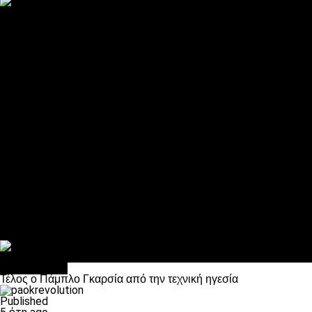
ΠΑΟΚ και τηλεοπτικά: αποκλειστικά απόφαση Σαββίδη
Αντίπαλοι
Νέα προβλήματα στην Μπέτις πριν την Τούμπα
Επίσημο «stop» στους φίλους του ΠΑΟΚ στο Αγρίνιο
Η Λιόν «σφυροκόπησε» τη Μονακό και πλησιάζει στο Champio
ΠΑΟΚ: Τι έκαναν οι αντίπαλοί του στο Europa League
Η Ριέκα διέκοψε την εγγραφή μελών ενόψει… ΠΑΟΚ
Διάφορα
Πέθανε ο μπαμπάς του Γιαννάκη, Λουκάς Μήλιος
ΣΦ ΠΑΟΚ Θύρα 4: Ανακοίνωσε οδική εκδρομή για τον αγώνα με
Κανείς δεν ξέχασε τα έξι αετόπουλα
Στο OPEN τα προκριματικά, στη NOVA τα του πρωταθλήματος
Σαν σήμερα: Οταν “έφυγε” ο Λόραντ
Ποδόσφαιρο
Τέλος ο Πάμπλο Γκαρσία από την τεχνική ηγεσία
Published