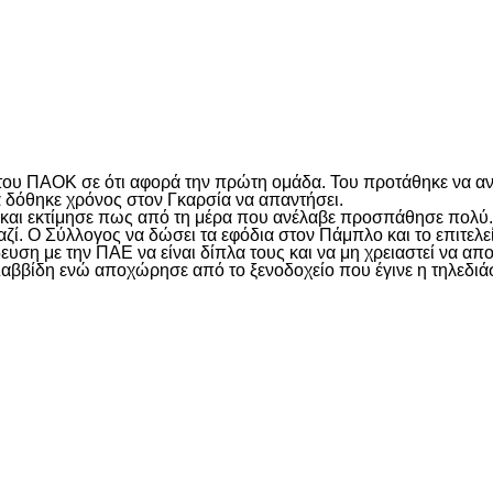
είτε
του ΠΑΟΚ σε ότι αφορά την πρώτη ομάδα. Του προτάθηκε να ανα
ά δόθηκε χρόνος στον Γκαρσία να απαντήσει.
 και εκτίμησε πως από τη μέρα που ανέλαβε προσπάθησε πολύ.
ί. Ο Σύλλογος να δώσει τα εφόδια στον Πάμπλο και το επιτελε
υση με την ΠΑΕ να είναι δίπλα τους και να μη χρειαστεί να α
αββίδη ενώ αποχώρησε από το ξενοδοχείο που έγινε η τηλεδιά
είτε