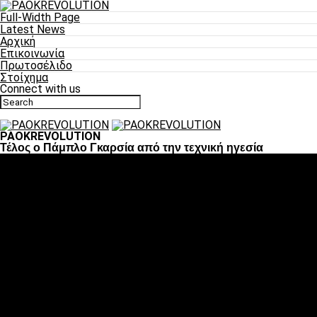
Full-Width Page
Latest News
Αρχική
Επικοινωνία
Πρωτοσέλιδο
Στοίχημα
Connect with us
PAOKREVOLUTION
Τέλος ο Πάμπλο Γκαρσία από την τεχνική ηγεσία
Ποδόσφαιρο
«Πλέον έχουμε αλλάξει σαν ομάδα, παίξαμε σαν ένα»
«Το πιο σημαντικό είναι η αυτοπεποίθηση των ποδοσφαιριστώ
«Πάμε να διεκδικήσουμε την οκτάδα»
«Είναι απόλαυση να παίζεις για τον κόσμο του ΠΑΟΚ»
«Θα τα δώσουμε όλα κόντρα στη Λιόν για την οκτάδα»
Μπάσκετ
Αλλαγή ώρας με Σπόρτινγκ και Μπιλμπάο