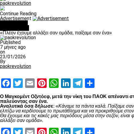
paokrevolution
Continue Reading
Advertisement
You may like
Ποδόσφαιρο
«Πλέον έχουμε αλλάξει σαν ομάδα, παίξαμε σαν ένα»
Published
7 μήνες ago
on
23/01/2026
By
paokrevolution
Facebook
Twitter
Email
Pinterest
WhatsApp
LinkedIn
Telegram
Μοιραστ
Ο Μαγκομέντ Οζντόεφ, μετά την νίκη του ΠΑΟΚ απέναντι στ
παλεύοντας σαν ένα.
Αναλυτικά όσα δήλωσε
: «
Κάναμε τα πάντα καλά. Παίξαμε σαν
ελπίζω να κερδίσουμε το πρωτάθλημα και να προκριθούμε στον 
Θα έχουμε και τις κακές μας περιόδους μέσα στην σεζόν, είνα
αλλάξει σαν ομάδα».
Facebook
Twitter
Email
Pinterest
WhatsApp
LinkedIn
Telegram
Μοιραστ