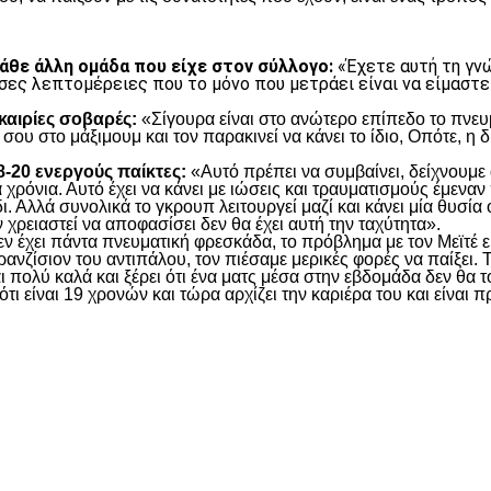
κάθε άλλη ομάδα που είχε στον σύλλογο:
«Έχετε αυτή τη γνώ
σες λεπτομέρειες που το μόνο που μετράει είναι να είμαστε
υκαιρίες σοβαρές:
«Σίγουρα είναι στο ανώτερο επίπεδο το πνευμ
 σου στο μάξιμουμ και τον παρακινεί να κάνει το ίδιο, Οπότε, η
18-20 ενεργούς παίκτες:
«Αυτό πρέπει να συμβαίνει, δείχνουμε 
χρόνια. Αυτό έχει να κάνει με ιώσεις και τραυματισμούς έμεναν 
ι. Αλλά συνολικά το γκρουπ λειτουργεί μαζί και κάνει μία θυσία 
 χρειαστεί να αποφασίσει δεν θα έχει αυτή την ταχύτητα».
ν έχει πάντα πνευματική φρεσκάδα, το πρόβλημα με τον Μεϊτέ είν
ρανζίσιον του αντιπάλου, τον πιέσαμε μερικές φορές να παίξει. 
ι πολύ καλά και ξέρει ότι ένα ματς μέσα στην εβδομάδα δεν θα το
ότι είναι 19 χρονών και τώρα αρχίζει την καριέρα του και είνα
είτε