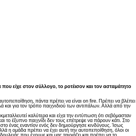
α που είχε στον σύλλογο, το ροτέισον και τον ασταμάτητο
υτοπεποίθηση, πάντα πρέπει να είναι on fire. Πρέπει να βλέπει
ά και για τον τρόπο παιχνιδιού των αντιπάλων. Αλλά από την
κμεταλλευτεί καλύτερα και είχα την εντύπωση ότι σεβόμασταν
ι το έξυπνο παιχνίδι δεν τους επέτρεψε να πάρουν κάτι. Στο
στο ένας εναντίον ενός δεν δημιούργησε κινδύνους. Ίσως
λλά η ομάδα πρέπει να έχει αυτή την αυτοπεποίθηση, όλοι οι
δουλειάς που έχουμε και μας ταιριάζει και πρέπει να το