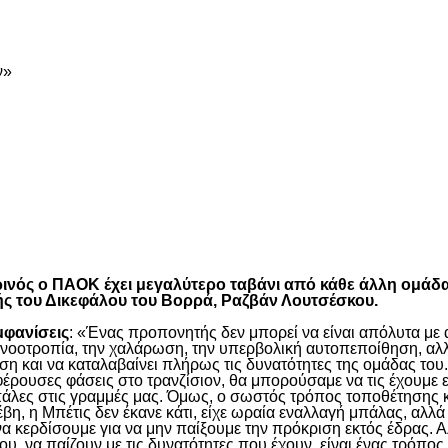
ν»
είτε
τωρινός ο ΠΑΟΚ έχει μεγαλύτερο ταβάνι από κάθε άλλη ομάδ
ής του Δικεφάλου του Βορρά, Ραζβάν Λουτσέσκου.
μφανίσεις
: «Ένας προπονητής δεν μπορεί να είναι απόλυτα με α
η νοοτροπία, την χαλάρωση, την υπερβολική αυτοπεποίθηση, αλλ
η και να καταλαβαίνει πλήρως τις δυνατότητες της ομάδας του.
έρουσες φάσεις στο τρανζίσιον, θα μπορούσαμε να τις έχουμε ε
πάλες στις γραμμές μας. Όμως, ο σωστός τρόπος τοποθέτησης κα
, η Μπέτις δεν έκανε κάτι, είχε ωραία εναλλαγή μπάλας, αλλά 
να κερδίσουμε για να μην παίξουμε την πρόκριση εκτός έδρας. Α
υ, να παίζουν με τις δυνατότητες που έχουν, είναι ένας τρόπος 