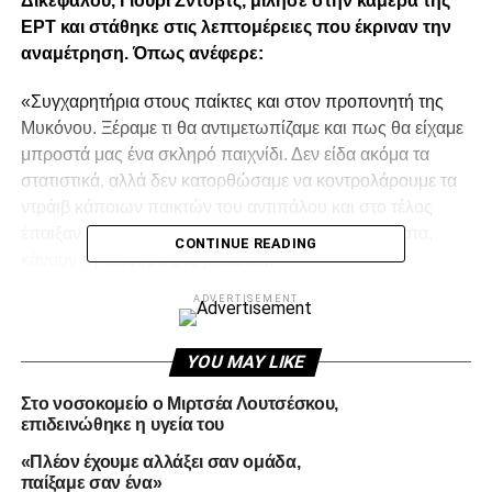
Δικεφάλου, Γιούρι Ζντοβτς, μίλησε στην κάμερα της
ΕΡΤ και στάθηκε στις λεπτομέρειες που έκριναν την
αναμέτρηση. Όπως ανέφερε:
«Συγχαρητήρια στους παίκτες και στον προπονητή της
Μυκόνου. Ξέραμε τι θα αντιμετωπίζαμε και πως θα είχαμε
μπροστά μας ένα σκληρό παιχνίδι. Δεν είδα ακόμα τα
στατιστικά, αλλά δεν κατορθώσαμε να κοντρολάρουμε τα
ντράιβ κάποιων παικτών του αντιπάλου και στο τέλος
έπαιξαν ρόλο οι χαμένες βολές μας. Μικρά πράγματα,
CONTINUE READING
κάνουν τη διαφορά στο μπάσκετ.
ADVERTISEMENT
Είμαστε μια νέα ομάδα και αν είμαστε έξυπνοι, θα
χρησιμοποιήσουμε για καλό αυτή την ήττα. Έχουμε
μπροστά μας δέκα ημέρες να δουλέψουμε, για να
YOU MAY LIKE
εμφανιστούμε καλύτεροι στο δεύτερο μισό της σεζόν.»
Στο νοσοκομείο ο Μιρτσέα Λουτσέσκου,
επιδεινώθηκε η υγεία του
Facebook
Twitter
Email
Pinterest
WhatsApp
LinkedIn
Telegram
Μοιρασ
«Πλέον έχουμε αλλάξει σαν ομάδα,
παίξαμε σαν ένα»