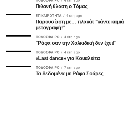
ΠΟΔΌΣΦΑΙΡΟ
4 έτη ago
Πιθανή θλάση ο Τόμας
28/1 16.00 Ηρακλής–Κολοσσός Ρ. H Hotels
Collection
ΕΠΙΚΑΙΡΌΤΗΤΑ
4 έτη ago
Παρουσίαση με… πλακάτ “κάντε καμιά
2/2 14.00 Μύκονος Betsson–Καρδίτσα Ιαπωνική
μεταγραφή!”
4/2 18.00 Προμηθέας Π. Βίκος Cola–Μαρούσι
ΠΟΔΌΣΦΑΙΡΟ
4 έτη ago
“Ράφα σαν την Χαλκιδική δεν έχει!”
Chery
ΠΟΔΌΣΦΑΙΡΟ
4 έτη ago
Facebook
Twitter
Email
Pinterest
WhatsApp
LinkedIn
Telegram
Μοιρασ
«Last dance» για Κουαλιάτα
ΠΟΔΌΣΦΑΙΡΟ
7 έτη ago
Τα δεδομένα με Ράφα Σοάρες