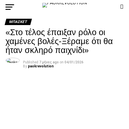
ΜΠΆΣΚΕΤ
«Στο τέλος έπαιξαν ρόλο οι
χαμένες βολές-Ξέραμε ότι θα
ήταν σκληρό παιχνίδι»
Published
7 μήνες ago
on
04/01/2026
By
paokrevolution