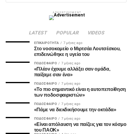
Παναθηναϊκός–ΠΑΟΚ
ADVERTISEMENT
Hρακλής/Κολοσσός Ρόδου–Μύκονος/Καρδίτσα
LATEST
POPULAR
VIDEOS
ΕΠΙΚΑΙΡΌΤΗΤΑ
7 μήνες ago
ADVERTISEMENT
Στο νοσοκομείο ο Μιρτσέα Λουτσέσκου,
επιδεινώθηκε η υγεία του
ΠΟΔΌΣΦΑΙΡΟ
7 μήνες ago
«Πλέον έχουμε αλλάξει σαν ομάδα,
παίξαμε σαν ένα»
Πέμπτη 19 Φεβρουαρίου-
Ημιτελικοί
ΠΟΔΌΣΦΑΙΡΟ
7 μήνες ago
Σάββατο 21 Φεβρουαρίου-
Τελικός
«Το πιο σημαντικό είναι η αυτοπεποίθηση
των ποδοσφαιριστών»
Ο δρόμος για τα… προημιτελικά
ΠΟΔΌΣΦΑΙΡΟ
7 μήνες ago
«Πάμε να διεκδικήσουμε την οκτάδα»
Αποτελέσματα–Πρόγραμμα
ΠΟΔΌΣΦΑΙΡΟ
7 μήνες ago
«Είναι απόλαυση να παίζεις για τον κόσμο
17/1 16.00 Άρης Betsson-Περιστέρι Betsson 93-
του ΠΑΟΚ»
75