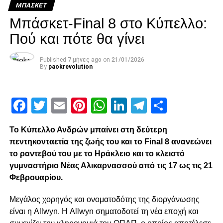
στους «8» του FIBA Europe Cup. H ομάδα μας
ΜΠΆΣΚΕΤ
εξασφάλισε την συμμετοχή της στην
προημιτελική φάση
Μπάσκετ-Final 8 στο Κύπελλο:
της διοργάνωσης δύο αγωνιστικές πριν από την
Πού και πότε θα γίνει
ολοκλήρωση της δεύτερης φάσης.
Απομένουν δύο εντός έδρας αγώνες, οι οποίοι θα
Published
7 μήνες ago
on
21/01/2026
By
paokrevolution
διεξαχθούν
σε διαφορετική ώρα από αυτήν που είχε
αρχικά προγραμματιστεί.
Facebook
Twitter
Email
Pinterest
WhatsApp
LinkedIn
Telegram
Μοιρασ
Πιο συγκεκριμένα, ο ΠΑΟΚ θα ολοκληρώσει
τη δεύτερη
φάση του FIBA Europe Cup με τους αγώνες…
Το Κύπελλο Ανδρών μπαίνει στη δεύτερη
πεντηκονταετία της ζωής του και το Final 8 ανανεώνει
ADVERTISEMENT
το ραντεβού του με το Ηράκλειο και το κλειστό
γυμναστήριο Νέας Αλικαρνασσού από τις 17 ως τις 21
Φεβρουαρίου.
ΠΑΟΚ – Sporting (Τετάρτη 4/2/26 στις 18:00)
Μεγάλος χορηγός και ονοματοδότης της διοργάνωσης
είναι η Allwyn. Η Allwyn σηματοδοτεί τη νέα εποχή και
ΠΑΟΚ – Surne Bilbao Basket (Τετάρτη 11/2/26 στις