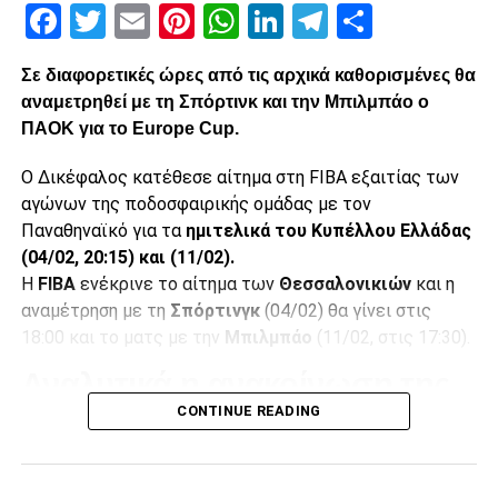
Facebook
Twitter
Email
Pinterest
WhatsApp
LinkedIn
Telegram
Μοιρασ
Σε διαφορετικές ώρες από τις αρχικά καθορισμένες θα
αναμετρηθεί με τη Σπόρτινκ και την Μπιλμπάο ο
ΠΑΟΚ για το Europe Cup.
Ο Δικέφαλος κατέθεσε αίτημα στη FIBA εξαιτίας των
αγώνων της ποδοσφαιρικής ομάδας με τον
Παναθηναϊκό για τα
ημιτελικά του Κυπέλλου Ελλάδας
(04/02, 20:15) και (11/02).
Η
FIBA
ενέκρινε το αίτημα των
Θεσσαλονικιών
και η
αναμέτρηση με τη
Σπόρτινγκ
(04/02) θα γίνει στις
18:00 και το ματς με την
Μπιλμπάο
(11/02, στις 17:30).
Αναλυτικά η ανακοίνωση της
CONTINUE READING
ΚΑΕ ΠΑΟΚ:
«Για δεύτερη συνεχόμενη χρονιά ο ΠΑΟΚ προκρίνεται