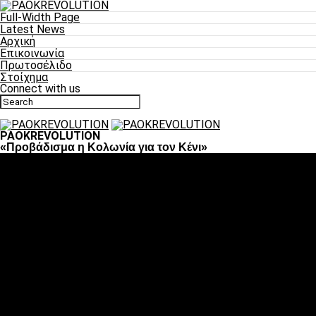
Full-Width Page
Latest News
Αρχική
Επικοινωνία
Πρωτοσέλιδο
Στοίχημα
Connect with us
PAOKREVOLUTION
«Προβάδισμα η Κολωνία για τον Κένι»
Ποδόσφαιρο
«Πλέον έχουμε αλλάξει σαν ομάδα, παίξαμε σαν ένα»
«Το πιο σημαντικό είναι η αυτοπεποίθηση των ποδοσφαιριστώ
«Πάμε να διεκδικήσουμε την οκτάδα»
«Είναι απόλαυση να παίζεις για τον κόσμο του ΠΑΟΚ»
«Θα τα δώσουμε όλα κόντρα στη Λιόν για την οκτάδα»
Μπάσκετ
Αλλαγή ώρας με Σπόρτινγκ και Μπιλμπάο