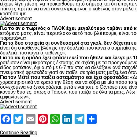
είχαμε λίγη πίεση, να προκριθούμε από σήμερα και ότι έπρεπε 
παίκτες πρέπει να είναι συγκεντρωμένοι, ο καθένας στον ρόλο το
κρατήσουμε.
Advertisement
Για το αν ο τωρινός ο ΠΑΟΚ έχει μεγαλύτερο ταβάνι από 
επόμενο ματς, είναι περίπλοκο αυτό που βλέπουμε, είναι τό
παραπάνω».
Για τα δυο στοιχεία οι συνδυασμοί στα γκολ, δεν δέχεται ε
είναι ότι ο καθένας βλέπεις την δουλειά που κάνει ο συμπαίκτης
δουλειά που κάνει ο καθένας».
Για το αν η ομάδα έχει φτάσει εκεί που ήθελε και έλεγε με 
ροτέισον είναι μικρότερης έκτασης σε σχέση με τα προηγούμενα 
είδος ροτέσιον, όχι αυτό με 6-7 παίκτες να αλλάζουν ανά παιχνίδ
πνευματική φρεσκάδα γιατί αν παίξει σε τρία ματς μαζεμένα όταν
Για τον Μεϊτέ που παίζει ασταμάτητα και έχει φρεσκάδα:
«Δε
χαρακτηριστικά να κρατά την θέση και να κόβει με μία πάσα το τ
συνεχόμενα να ξεκουράζεται, μετά είναι τοπ, ο Οζντόεφ που είνα
κάνουν θυσίες, όπως ο Τάισον, που παίζει σε όλα τα ματς. Λέω 
εμφανίσεων».
Advertisement
Facebook
Twitter
Email
Pinterest
WhatsApp
LinkedIn
Telegram
Μοιραστ
Continue Reading