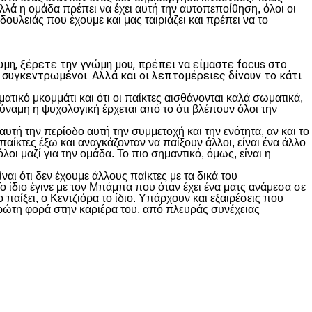
λλά η ομάδα πρέπει να έχει αυτή την αυτοπεποίθηση, όλοι οι
δουλειάς που έχουμε και μας ταιριάζει και πρέπει να το
μη, ξέρετε την γνώμη μου, πρέπει να είμαστε focus στο
 συγκεντρωμένοι. Αλλά και οι λεπτομέρειες δίνουν το κάτι
ατικό μκομμάτι και ότι οι παίκτες αισθάνονται καλά σωματικά,
 δύναμη η ψυχολογική έρχεται από το ότι βλέπουν όλοι την
αυτή την περίοδο αυτή την συμμετοχή και την ενότητα, αν και το
παίκτες έξω και αναγκάζονταν να παίξουν άλλοι, είναι ένα άλλο
όλοι μαζί για την ομάδα. Το πιο σημαντικό, όμως, είναι η
αι ότι δεν έχουμε άλλους παίκτες με τα δικά του
Το ίδιο έγινε με τον Μπάμπα που όταν έχει ένα ματς ανάμεσα σε
 παίξει, ο Κεντζιόρα το ίδιο. Υπάρχουν και εξαιρέσεις που
ι πρώτη φορά στην καριέρα του, από πλευράς συνέχειας