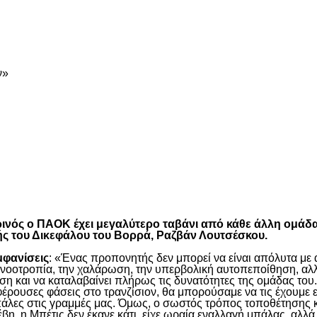
είτε
ν»
είτε
τωρινός ο ΠΑΟΚ έχει μεγαλύτερο ταβάνι από κάθε άλλη ομάδ
ής του Δικεφάλου του Βορρά, Ραζβάν Λουτσέσκου.
μφανίσεις
: «Ένας προπονητής δεν μπορεί να είναι απόλυτα με α
η νοοτροπία, την χαλάρωση, την υπερβολική αυτοπεποίθηση, αλλ
η και να καταλαβαίνει πλήρως τις δυνατότητες της ομάδας του.
έρουσες φάσεις στο τρανζίσιον, θα μπορούσαμε να τις έχουμε ε
πάλες στις γραμμές μας. Όμως, ο σωστός τρόπος τοποθέτησης κα
, η Μπέτις δεν έκανε κάτι, είχε ωραία εναλλαγή μπάλας, αλλά 