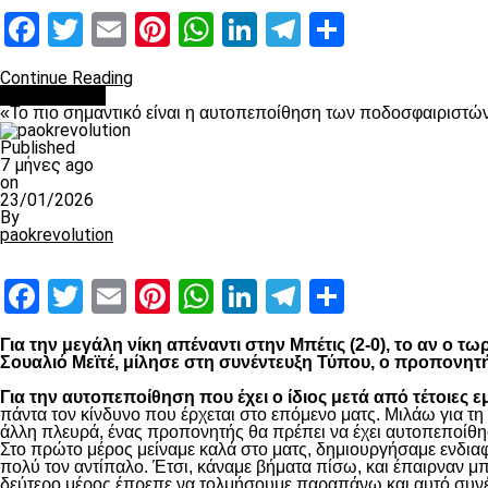
Facebook
Twitter
Email
Pinterest
WhatsApp
LinkedIn
Telegram
Μοιραστ
Continue Reading
Ποδόσφαιρο
«Το πιο σημαντικό είναι η αυτοπεποίθηση των ποδοσφαιριστώ
Published
7 μήνες ago
on
23/01/2026
By
paokrevolution
Facebook
Twitter
Email
Pinterest
WhatsApp
LinkedIn
Telegram
Μοιραστ
Για την μεγάλη νίκη απέναντι στην Μπέτις (2-0), το αν ο 
Σουαλιό Μεϊτέ, μίλησε στη συνέντευξη Τύπου, ο προπονητ
Για την αυτοπεποίθηση που έχει ο ίδιος μετά από τέτοιες ε
πάντα τον κίνδυνο που έρχεται στο επόμενο ματς. Μιλάω για τ
άλλη πλευρά, ένας προπονητής θα πρέπει να έχει αυτοπεποίθησ
Στο πρώτο μέρος μείναμε καλά στο ματς, δημιουργήσαμε ενδιαφ
πολύ τον αντίπαλο. Έτσι, κάναμε βήματα πίσω, και έπαιρναν μ
δεύτερο μέρος έπρεπε να τολμήσουμε παραπάνω και αυτό συνέβη