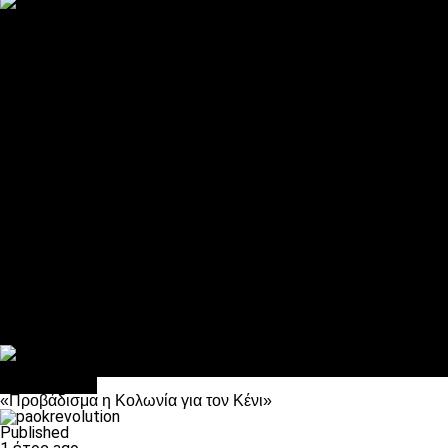
ΠΑΟΚ και τηλεοπτικά: αποκλειστικά απόφαση Σαββίδη
Αντίπαλοι
Νέα προβλήματα στην Μπέτις πριν την Τούμπα
Επίσημο «stop» στους φίλους του ΠΑΟΚ στο Αγρίνιο
Η Λιόν «σφυροκόπησε» τη Μονακό και πλησιάζει στο Champio
ΠΑΟΚ: Τι έκαναν οι αντίπαλοί του στο Europa League
Η Ριέκα διέκοψε την εγγραφή μελών ενόψει… ΠΑΟΚ
Διάφορα
Πέθανε ο μπαμπάς του Γιαννάκη, Λουκάς Μήλιος
ΣΦ ΠΑΟΚ Θύρα 4: Ανακοίνωσε οδική εκδρομή για τον αγώνα με
Κανείς δεν ξέχασε τα έξι αετόπουλα
Στο OPEN τα προκριματικά, στη NOVA τα του πρωταθλήματος
Σαν σήμερα: Οταν “έφυγε” ο Λόραντ
Ποδόσφαιρο
«Προβάδισμα η Κολωνία για τον Κένι»
Published