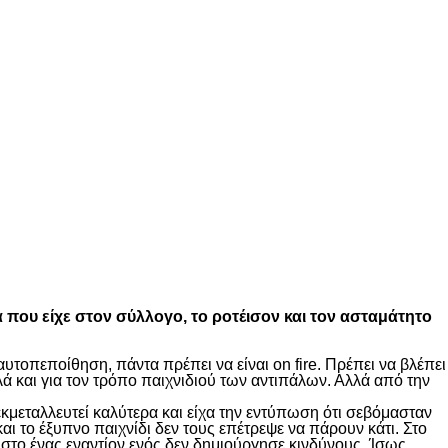
α που είχε στον σύλλογο, το ροτέισον και τον ασταμάτητο
υτοπεποίθηση, πάντα πρέπει να είναι on fire. Πρέπει να βλέπει
ά και για τον τρόπο παιχνιδιού των αντιπάλων. Αλλά από την
κμεταλλευτεί καλύτερα και είχα την εντύπωση ότι σεβόμασταν
ι το έξυπνο παιχνίδι δεν τους επέτρεψε να πάρουν κάτι. Στο
στο ένας εναντίον ενός δεν δημιούργησε κινδύνους. Ίσως