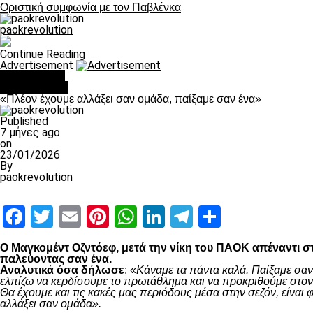
Οριστική συμφωνία με τον Παβλένκα
paokrevolution
Continue Reading
Advertisement
You may like
Ποδόσφαιρο
«Πλέον έχουμε αλλάξει σαν ομάδα, παίξαμε σαν ένα»
Published
7 μήνες ago
on
23/01/2026
By
paokrevolution
Facebook
Twitter
Email
Pinterest
WhatsApp
LinkedIn
Telegram
Μοιραστ
Ο Μαγκομέντ Οζντόεφ, μετά την νίκη του ΠΑΟΚ απέναντι στ
παλεύοντας σαν ένα.
Αναλυτικά όσα δήλωσε
: «
Κάναμε τα πάντα καλά. Παίξαμε σαν
ελπίζω να κερδίσουμε το πρωτάθλημα και να προκριθούμε στον 
Θα έχουμε και τις κακές μας περιόδους μέσα στην σεζόν, είνα
αλλάξει σαν ομάδα».