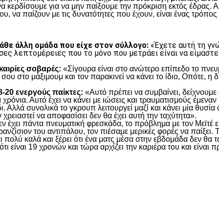
να κερδίσουμε για να μην παίξουμε την πρόκριση εκτός έδρας. Α
υ, να παίζουν με τις δυνατότητες που έχουν, είναι ένας τρόπος 
κάθε άλλη ομάδα που είχε στον σύλλογο:
«Έχετε αυτή τη γνώ
σες λεπτομέρειες που το μόνο που μετράει είναι να είμαστε
υκαιρίες σοβαρές:
«Σίγουρα είναι στο ανώτερο επίπεδο το πνευμ
 σου στο μάξιμουμ και τον παρακινεί να κάνει το ίδιο, Οπότε, η
18-20 ενεργούς παίκτες:
«Αυτό πρέπει να συμβαίνει, δείχνουμε 
χρόνια. Αυτό έχει να κάνει με ιώσεις και τραυματισμούς έμεναν 
ι. Αλλά συνολικά το γκρουπ λειτουργεί μαζί και κάνει μία θυσία 
 χρειαστεί να αποφασίσει δεν θα έχει αυτή την ταχύτητα».
ν έχει πάντα πνευματική φρεσκάδα, το πρόβλημα με τον Μεϊτέ είν
ρανζίσιον του αντιπάλου, τον πιέσαμε μερικές φορές να παίξει. 
ι πολύ καλά και ξέρει ότι ένα ματς μέσα στην εβδομάδα δεν θα το
ότι είναι 19 χρονών και τώρα αρχίζει την καριέρα του και είνα
είτε