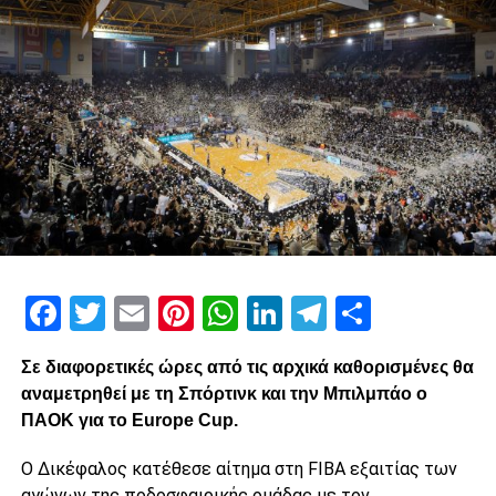
«Θα έρθει πιο κοντά μας ο Σαββίδης-Ψάχνουμε
τρόπο να σβήσει το δάνειο»
paokrevolution
Facebook
Twitter
Email
Pinterest
WhatsApp
LinkedIn
Telegram
Μοιρασ
Σε διαφορετικές ώρες από τις αρχικά καθορισμένες θα
αναμετρηθεί με τη Σπόρτινκ και την Μπιλμπάο ο
ΠΑΟΚ για το Europe Cup.
Ο Δικέφαλος κατέθεσε αίτημα στη FIBA εξαιτίας των
αγώνων της ποδοσφαιρικής ομάδας με τον