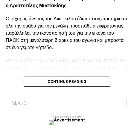
Προμηθέας/Μαρούσι-Άρης
ο Αριστοτέλης Μυστακίδης.
Ολυμπιακός–ΑΕΚ
Ο ισχυρός άνδρας του Δικεφάλου έδωσε συγχαρητήρια σε
Τετάρτη 18 Φεβρουαρίου
όλη την ομάδα για την μεγάλη προσπάθεια εκφράζοντας,
παράλληλα, την ικανοποίησή του για την εικόνα του
Παναθηναϊκός–ΠΑΟΚ
ΠΑΟΚ στη μεγαλύτερη διάρκεια του αγώνα και μπροστά
σε ένα γεμάτο γήπεδο.
Hρακλής/Κολοσσός Ρόδου–Μύκονος/Καρδίτσα
«Ένα μεγάλο ευχαριστώ στους φιλάθλους του ΠΑΟΚ. Με
τη στήριξή σας σηκώσατε την ομάδα και σήμερα είδαμε ότι
ADVERTISEMENT
μπορούμε να τα καταφέρουμε. Ως ομάδα και ως ΠΑΟΚ
CONTINUE READING
γνωρίζουμε πολύ καλά ό,τι έχουμε τις δυνατότητες να το
πετύχουμε» δήλωσε μετά.
Πέμπτη 19 Φεβρουαρίου-
Ημιτελικοί
Facebook
Twitter
Email
Pinterest
WhatsApp
LinkedIn
Telegram
Μοιρασ
Σάββατο 21 Φεβρουαρίου-
Τελικός
ADVERTISEMENT
Ο δρόμος για τα… προημιτελικά