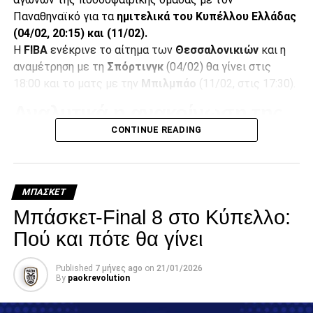
Παναθηναϊκό για τα
ημιτελικά του Κυπέλλου Ελλάδας
(04/02, 20:15) και (11/02).
Η
FIBA
ενέκρινε το αίτημα των
Θεσσαλονικιών
και η
αναμέτρηση με τη
Σπόρτινγκ
(04/02) θα γίνει στις
18:00 και το ματς με την
Μπιλμπάο
(11/02, στις 17:30).
Αναλυτικά η ανακοίνωση της
CONTINUE READING
ΚΑΕ ΠΑΟΚ:
«Για δεύτερη συνεχόμενη χρονιά ο ΠΑΟΚ προκρίνεται
στους «8» του FIBA Europe Cup. H ομάδα μας
ΜΠΆΣΚΕΤ
εξασφάλισε την συμμετοχή της στην
προημιτελική φάση
Μπάσκετ-Final 8 στο Κύπελλο:
της διοργάνωσης δύο αγωνιστικές πριν από την
Πού και πότε θα γίνει
ολοκλήρωση της δεύτερης φάσης.
Απομένουν δύο εντός έδρας αγώνες, οι οποίοι θα
Published
7 μήνες ago
on
21/01/2026
By
paokrevolution
διεξαχθούν
σε διαφορετική ώρα από αυτήν που είχε
αρχικά προγραμματιστεί.