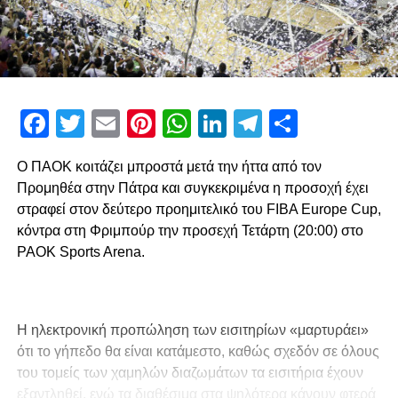
Facebook
Twitter
Email
Pinterest
WhatsApp
LinkedIn
Telegram
Μοιρασ
Ο ΠΑΟΚ κοιτάζει μπροστά μετά την ήττα από τον
Προμηθέα στην Πάτρα και συγκεκριμένα η προσοχή έχει
στραφεί στον δεύτερο προημιτελικό του FIBA Europe Cup,
κόντρα στη Φριμπούρ την προσεχή Τετάρτη (20:00) στο
PAOK Sports Arena.
Η ηλεκτρονική προπώληση των εισιτηρίων «μαρτυράει»
ότι το γήπεδο θα είναι κατάμεστο, καθώς σχεδόν σε όλους
του τομείς των χαμηλών διαζωμάτων τα εισιτήρια έχουν
εξαντληθεί, ενώ τα διαθέσιμα στα ψηλότερα κάνουν φτερά