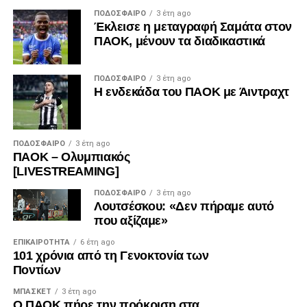
ΠΟΔΌΣΦΑΙΡΟ
3 έτη ago
Έκλεισε η μεταγραφή Σαμάτα στον
ΠΑΟΚ, μένουν τα διαδικαστικά
ΠΟΔΌΣΦΑΙΡΟ
3 έτη ago
Η ενδεκάδα του ΠΑΟΚ με Άιντραχτ
ΠΟΔΌΣΦΑΙΡΟ
3 έτη ago
ΠΑΟΚ – Ολυμπιακός
[LIVESTREAMING]
ΠΟΔΌΣΦΑΙΡΟ
3 έτη ago
Λουτσέσκου: «Δεν πήραμε αυτό
που αξίζαμε»
ΕΠΙΚΑΙΡΌΤΗΤΑ
6 έτη ago
101 χρόνια από τη Γενοκτονία των
Ποντίων
ΜΠΆΣΚΕΤ
3 έτη ago
Ο ΠΑΟΚ πήρε την πρόκριση στα