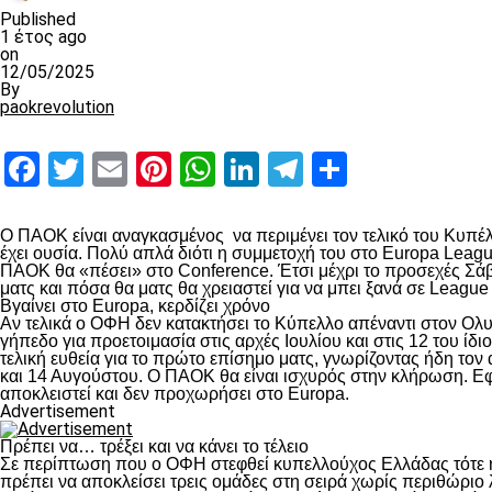
Published
1 έτος ago
on
12/05/2025
By
paokrevolution
Facebook
Twitter
Email
Pinterest
WhatsApp
LinkedIn
Telegram
Μοιραστ
Ο ΠΑΟΚ είναι αναγκασμένος να περιμένει τον τελικό του Κυπέλλ
έχει ουσία. Πολύ απλά διότι η συμμετοχή του στο Europa Leag
ΠΑΟΚ θα «πέσει» στο Conference. Έτσι μέχρι το προσεχές Σάββ
ματς και πόσα θα ματς θα χρειαστεί για να μπει ξανά σε Leag
Βγαίνει στο Europa, κερδίζει χρόνο
Αν τελικά ο ΟΦΗ δεν κατακτήσει το Κύπελλο απέναντι στον Ολ
γήπεδο για προετοιμασία στις αρχές Ιουλίου και στις 12 του ί
τελική ευθεία για το πρώτο επίσημο ματς, γνωρίζοντας ήδη τον 
και 14 Αυγούστου. O ΠΑΟΚ θα είναι ισχυρός στην κλήρωση. Εφ
αποκλειστεί και δεν προχωρήσει στο Europa.
Advertisement
Πρέπει να… τρέξει και να κάνει το τέλειο
Σε περίπτωση που ο ΟΦΗ στεφθεί κυπελλούχος Ελλάδας τότε η
πρέπει να αποκλείσει τρεις ομάδες στη σειρά χωρίς περιθώριο 