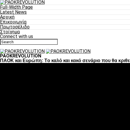
Full-Width Page
Latest News
Αρχική
Επικοινωνία
Πρωτοσέλιδο
Στοίχημα
Connect with us
PAOKREVOLUTION
ΠΑΟΚ και Ευρώπη: Tο καλό και κακό σενάριο που θα κριθ
Ποδόσφαιρο
«Πλέον έχουμε αλλάξει σαν ομάδα, παίξαμε σαν ένα»
«Το πιο σημαντικό είναι η αυτοπεποίθηση των ποδοσφαιριστώ
«Πάμε να διεκδικήσουμε την οκτάδα»
«Είναι απόλαυση να παίζεις για τον κόσμο του ΠΑΟΚ»
«Θα τα δώσουμε όλα κόντρα στη Λιόν για την οκτάδα»
Μπάσκετ
Αλλαγή ώρας με Σπόρτινγκ και Μπιλμπάο