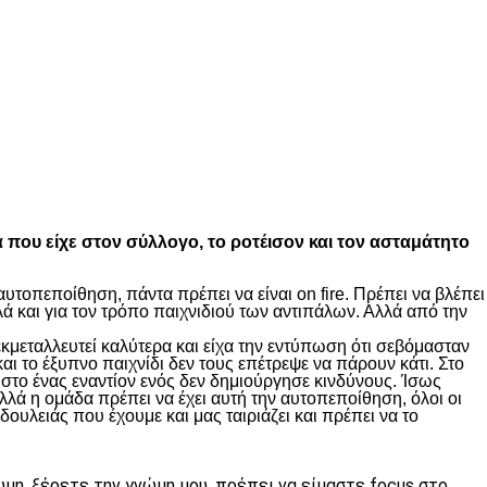
α που είχε στον σύλλογο, το ροτέισον και τον ασταμάτητο
υτοπεποίθηση, πάντα πρέπει να είναι on fire. Πρέπει να βλέπει
ά και για τον τρόπο παιχνιδιού των αντιπάλων. Αλλά από την
κμεταλλευτεί καλύτερα και είχα την εντύπωση ότι σεβόμασταν
ι το έξυπνο παιχνίδι δεν τους επέτρεψε να πάρουν κάτι. Στο
στο ένας εναντίον ενός δεν δημιούργησε κινδύνους. Ίσως
λλά η ομάδα πρέπει να έχει αυτή την αυτοπεποίθηση, όλοι οι
δουλειάς που έχουμε και μας ταιριάζει και πρέπει να το
μη, ξέρετε την γνώμη μου, πρέπει να είμαστε focus στο