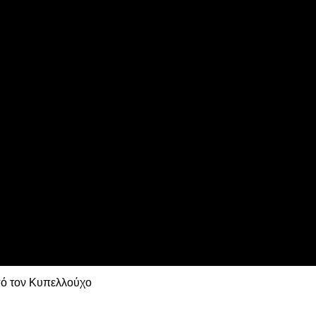
ns League
 τη Λιλ
πό τον Κυπελλούχο