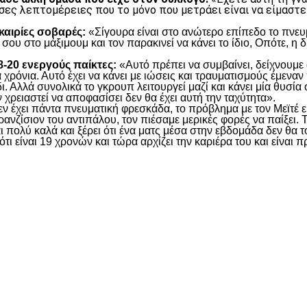
σες λεπτομέρειες που το μόνο που μετράει είναι να είμαστε
υκαιρίες σοβαρές:
«Σίγουρα είναι στο ανώτερο επίπεδο το πνευμ
 σου στο μάξιμουμ και τον παρακινεί να κάνει το ίδιο, Οπότε, η
18-20 ενεργούς παίκτες:
«Αυτό πρέπει να συμβαίνει, δείχνουμε 
χρόνια. Αυτό έχει να κάνει με ιώσεις και τραυματισμούς έμεναν 
ι. Αλλά συνολικά το γκρουπ λειτουργεί μαζί και κάνει μία θυσία 
 χρειαστεί να αποφασίσει δεν θα έχει αυτή την ταχύτητα».
ν έχει πάντα πνευματική φρεσκάδα, το πρόβλημα με τον Μεϊτέ είν
ρανζίσιον του αντιπάλου, τον πιέσαμε μερικές φορές να παίξει. 
ι πολύ καλά και ξέρει ότι ένα ματς μέσα στην εβδομάδα δεν θα το
ότι είναι 19 χρονών και τώρα αρχίζει την καριέρα του και είνα
είτε