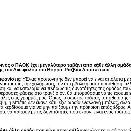
είτε
τωρινός ο ΠΑΟΚ έχει μεγαλύτερο ταβάνι από κάθε άλλη ομάδ
ής του Δικεφάλου του Βορρά, Ραζβάν Λουτσέσκου.
μφανίσεις
: «Ένας προπονητής δεν μπορεί να είναι απόλυτα με α
η νοοτροπία, την χαλάρωση, την υπερβολική αυτοπεποίθηση, αλλ
η και να καταλαβαίνει πλήρως τις δυνατότητες της ομάδας του.
έρουσες φάσεις στο τρανζίσιον, θα μπορούσαμε να τις έχουμε ε
πάλες στις γραμμές μας. Όμως, ο σωστός τρόπος τοποθέτησης κα
, η Μπέτις δεν έκανε κάτι, είχε ωραία εναλλαγή μπάλας, αλλά 
να κερδίσουμε για να μην παίξουμε την πρόκριση εκτός έδρας. Α
υ, να παίζουν με τις δυνατότητες που έχουν, είναι ένας τρόπος 
κάθε άλλη ομάδα που είχε στον σύλλογο:
«Έχετε αυτή τη γνώ