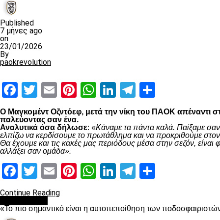
Published
7 μήνες ago
on
23/01/2026
By
paokrevolution
Facebook
Twitter
Email
Pinterest
WhatsApp
LinkedIn
Telegram
Μοιραστ
Ο Μαγκομέντ Οζντόεφ, μετά την νίκη του ΠΑΟΚ απέναντι στ
παλεύοντας σαν ένα.
Αναλυτικά όσα δήλωσε
: «
Κάναμε τα πάντα καλά. Παίξαμε σαν
ελπίζω να κερδίσουμε το πρωτάθλημα και να προκριθούμε στον 
Θα έχουμε και τις κακές μας περιόδους μέσα στην σεζόν, είνα
αλλάξει σαν ομάδα».
Facebook
Twitter
Email
Pinterest
WhatsApp
LinkedIn
Telegram
Μοιραστ
Continue Reading
Ποδόσφαιρο
«Το πιο σημαντικό είναι η αυτοπεποίθηση των ποδοσφαιριστώ