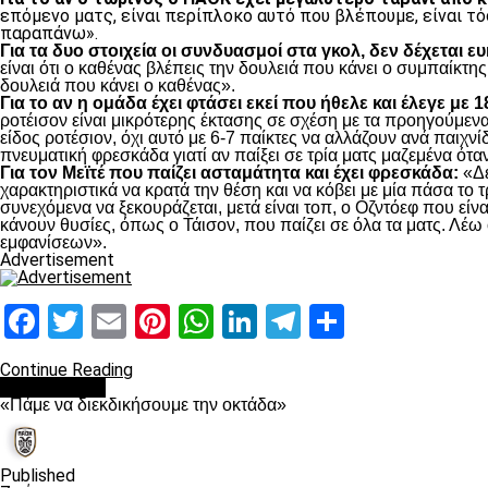
επόμενο ματς, είναι περίπλοκο αυτό που βλέπουμε, είναι τό
παραπάνω».
Για τα δυο στοιχεία οι συνδυασμοί στα γκολ, δεν δέχεται ε
είναι ότι ο καθένας βλέπεις την δουλειά που κάνει ο συμπαίκτης
δουλειά που κάνει ο καθένας».
Για το αν η ομάδα έχει φτάσει εκεί που ήθελε και έλεγε με 
ροτέισον είναι μικρότερης έκτασης σε σχέση με τα προηγούμενα 
είδος ροτέσιον, όχι αυτό με 6-7 παίκτες να αλλάζουν ανά παιχνίδ
πνευματική φρεσκάδα γιατί αν παίξει σε τρία ματς μαζεμένα όταν
Για τον Μεϊτέ που παίζει ασταμάτητα και έχει φρεσκάδα:
«Δε
χαρακτηριστικά να κρατά την θέση και να κόβει με μία πάσα το τ
συνεχόμενα να ξεκουράζεται, μετά είναι τοπ, ο Οζντόεφ που είνα
κάνουν θυσίες, όπως ο Τάισον, που παίζει σε όλα τα ματς. Λέω 
εμφανίσεων».
Advertisement
Facebook
Twitter
Email
Pinterest
WhatsApp
LinkedIn
Telegram
Μοιραστ
Continue Reading
Ποδόσφαιρο
«Πάμε να διεκδικήσουμε την οκτάδα»
Published