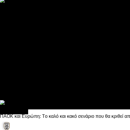
ΠΑΟΚ και τηλεοπτικά: αποκλειστικά απόφαση Σαββίδη
Αντίπαλοι
Νέα προβλήματα στην Μπέτις πριν την Τούμπα
Επίσημο «stop» στους φίλους του ΠΑΟΚ στο Αγρίνιο
Η Λιόν «σφυροκόπησε» τη Μονακό και πλησιάζει στο Champio
ΠΑΟΚ: Τι έκαναν οι αντίπαλοί του στο Europa League
Η Ριέκα διέκοψε την εγγραφή μελών ενόψει… ΠΑΟΚ
Διάφορα
Πέθανε ο μπαμπάς του Γιαννάκη, Λουκάς Μήλιος
ΣΦ ΠΑΟΚ Θύρα 4: Ανακοίνωσε οδική εκδρομή για τον αγώνα με
Κανείς δεν ξέχασε τα έξι αετόπουλα
Στο OPEN τα προκριματικά, στη NOVA τα του πρωταθλήματος
Σαν σήμερα: Οταν “έφυγε” ο Λόραντ
Ποδόσφαιρο
ΠΑΟΚ και Ευρώπη: Tο καλό και κακό σενάριο που θα κριθεί α