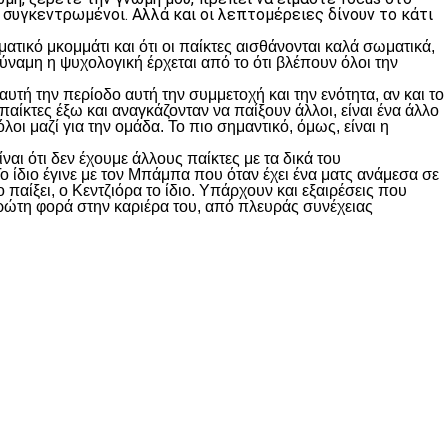
 συγκεντρωμένοι. Αλλά και οι λεπτομέρειες δίνουν το κάτι
ατικό μκομμάτι και ότι οι παίκτες αισθάνονται καλά σωματικά,
 δύναμη η ψυχολογική έρχεται από το ότι βλέπουν όλοι την
αυτή την περίοδο αυτή την συμμετοχή και την ενότητα, αν και το
παίκτες έξω και αναγκάζονταν να παίξουν άλλοι, είναι ένα άλλο
όλοι μαζί για την ομάδα. Το πιο σημαντικό, όμως, είναι η
αι ότι δεν έχουμε άλλους παίκτες με τα δικά του
Το ίδιο έγινε με τον Μπάμπα που όταν έχει ένα ματς ανάμεσα σε
 παίξει, ο Κεντζιόρα το ίδιο. Υπάρχουν και εξαιρέσεις που
ι πρώτη φορά στην καριέρα του, από πλευράς συνέχειας