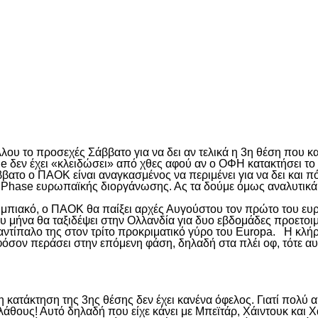
είτε
ου το προσεχές Σάββατο για να δει αν τελικά η 3
η
θέση που κατ
ue δεν έχει «κλειδώσει» από χθες αφού αν ο ΟΦΗ κατακτήσει το
ατο ο ΠΑΟΚ είναι αναγκασμένος να περιμένει για να δει και πό
ue Phase ευρωπαϊκής διοργάνωσης. Ας τα δούμε όμως αναλυτικά
υμπιακό, ο ΠΑΟΚ θα παίξει αρχές Αυγούστου τον πρώτο του ευ
διου μήνα θα ταξιδέψει στην Ολλανδία για δυο εβδομάδες προετο
αντίπαλο της στον τρίτο προκριματικό γύρο του Europa. H κλήρω
όσον περάσει στην επόμενη φάση, δηλαδή στα πλέι οφ, τότε α
 κατάκτηση της 3
ης
θέσης δεν έχει κανένα όφελος. Γιατί πολύ
λάθους! Αυτό δηλαδή που είχε κάνει με Μπεϊτάρ, Χάιντουκ και Χ