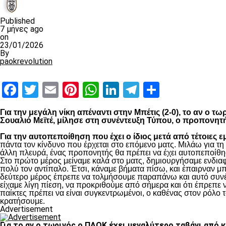
Published
7 μήνες ago
on
23/01/2026
By
paokrevolution
Facebook
Twitter
Email
Pinterest
WhatsApp
LinkedIn
Telegram
Μοιραστ
Για την μεγάλη νίκη απέναντι στην Μπέτις (2-0), το αν ο 
Σουαλιό Μεϊτέ, μίλησε στη συνέντευξη Τύπου, ο προπονητ
Για την αυτοπεποίθηση που έχει ο ίδιος μετά από τέτοιες ε
πάντα τον κίνδυνο που έρχεται στο επόμενο ματς. Μιλάω για τ
άλλη πλευρά, ένας προπονητής θα πρέπει να έχει αυτοπεποίθησ
Στο πρώτο μέρος μείναμε καλά στο ματς, δημιουργήσαμε ενδιαφ
πολύ τον αντίπαλο. Έτσι, κάναμε βήματα πίσω, και έπαιρναν μ
δεύτερο μέρος έπρεπε να τολμήσουμε παραπάνω και αυτό συνέβη
είχαμε λίγη πίεση, να προκριθούμε από σήμερα και ότι έπρεπε 
παίκτες πρέπει να είναι συγκεντρωμένοι, ο καθένας στον ρόλο το
κρατήσουμε.
Advertisement
Για το αν ο τωρινός ο ΠΑΟΚ έχει μεγαλύτερο ταβάνι από 