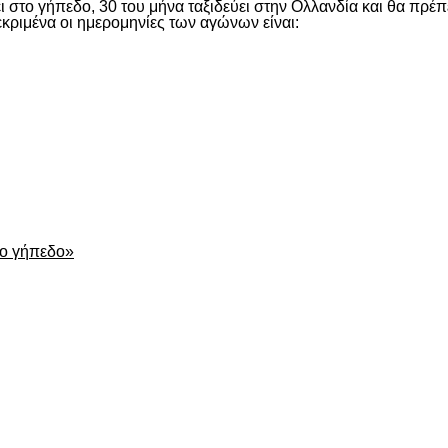
το γήπεδο, 30 του μήνα ταξιδεύει στην Ολλανδία και θα πρέπει 
εκριμένα οι ημερομηνίες των αγώνων είναι:
είτε
το γήπεδο»