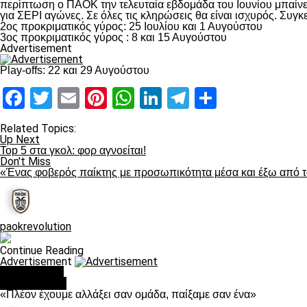
περίπτωση ο ΠΑΟΚ την τελευταία εβδομάδα του Ιουνίου μπαίνει σ
για ΣΕΡΙ αγώνες. Σε όλες τις κληρώσεις θα είναι ισχυρός. Συγκ
2ος προκριματικός γύρος: 25 Ιουλίου και 1 Αυγούστου
3ος προκριματικός γύρος : 8 και 15 Αυγούστου
Advertisement
Play-offs: 22 και 29 Αυγούστου
Facebook
Twitter
Email
Pinterest
WhatsApp
LinkedIn
Telegram
Μοιραστ
Related Topics:
Up Next
Top 5 στα γκολ: φορ αγνοείται!
Don't Miss
«Ένας φοβερός παίκτης με προσωπικότητα μέσα και έξω από 
paokrevolution
Continue Reading
Advertisement
You may like
Ποδόσφαιρο
«Πλέον έχουμε αλλάξει σαν ομάδα, παίξαμε σαν ένα»