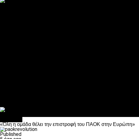
ΠΑΟΚ και τηλεοπτικά: αποκλειστικά απόφαση Σαββίδη
Αντίπαλοι
Νέα προβλήματα στην Μπέτις πριν την Τούμπα
Επίσημο «stop» στους φίλους του ΠΑΟΚ στο Αγρίνιο
Η Λιόν «σφυροκόπησε» τη Μονακό και πλησιάζει στο Champio
ΠΑΟΚ: Τι έκαναν οι αντίπαλοί του στο Europa League
Η Ριέκα διέκοψε την εγγραφή μελών ενόψει… ΠΑΟΚ
Διάφορα
Πέθανε ο μπαμπάς του Γιαννάκη, Λουκάς Μήλιος
ΣΦ ΠΑΟΚ Θύρα 4: Ανακοίνωσε οδική εκδρομή για τον αγώνα με
Κανείς δεν ξέχασε τα έξι αετόπουλα
Στο OPEN τα προκριματικά, στη NOVA τα του πρωταθλήματος
Σαν σήμερα: Οταν “έφυγε” ο Λόραντ
Μπάσκετ
«Όλη η ομάδα θέλει την επιστροφή του ΠΑΟΚ στην Ευρώπη»
Published