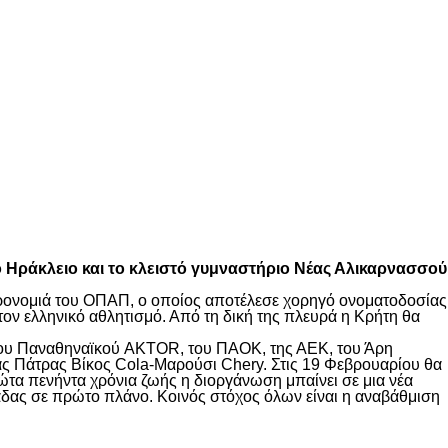
το Ηράκλειο και το κλειστό γυμναστήριο Νέας Αλικαρνασσού
ληρονομιά του ΟΠΑΠ, ο οποίος αποτέλεσε χορηγό ονοματοδοσίας
τον ελληνικό αθλητισμό. Από τη δική της πλευρά η Κρήτη θα
 του Παναθηναϊκού AKTOR, του ΠΑΟΚ, της ΑΕΚ, του Άρη
ς Πάτρας Βίκος Cola-Μαρούσι Chery. Στις 19 Φεβρουαρίου θα
ρώτα πενήντα χρόνια ζωής η διοργάνωση μπαίνει σε μια νέα
λάδας σε πρώτο πλάνο. Κοινός στόχος όλων είναι η αναβάθμιση