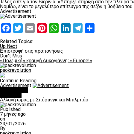
Τέλος είπε για τον Βιερίνια: «Υπήρξε στήριξη από την πλευρά τ
Νομίζω, είναι το μεγαλύτερο επίτευγμα της σεζόν η βοήθεια το
Advertisement
Facebook
Twitter
Email
Pinterest
WhatsApp
LinkedIn
Telegram
Μοιραστ
Related Topics:
Up Next
Επιστροφή στις προπονήσεις
Don't Miss
«Πολεμική» κραυγή Λυκογιάννη: «Europe!»
paokrevolution
Continue Reading
Advertisement
You may like
Μπάσκετ
Αλλαγή ώρας με Σπόρτινγκ και Μπιλμπάο
Published
7 μήνες ago
on
23/01/2026
By
paokrevolution