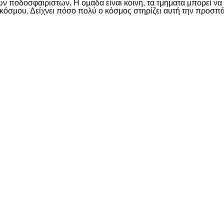
ων ποδοσφαιριστών. Η ομάδα είναι κοινή, τα τμήματα μπορεί να 
υ κόσμου. Δείχνει πόσο πολύ ο κόσμος στηρίζει αυτή την προσπ
είτε