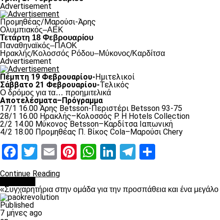
Advertisement
Προμηθέας/Μαρούσι-Άρης
Ολυμπιακός–ΑΕΚ
Τετάρτη 18 Φεβρουαρίου
Παναθηναϊκός–ΠΑΟΚ
Hρακλής/Κολοσσός Ρόδου–Μύκονος/Καρδίτσα
Advertisement
Πέμπτη 19 Φεβρουαρίου-
Ημιτελικοί
Σάββατο 21 Φεβρουαρίου-
Τελικός
Ο δρόμος για τα… προημιτελικά
Αποτελέσματα–Πρόγραμμα
17/1 16.00 Άρης Betsson-Περιστέρι Betsson 93-75
28/1 16.00 Ηρακλής–Κολοσσός Ρ. H Hotels Collection
2/2 14.00 Μύκονος Betsson–Καρδίτσα Ιαπωνική
4/2 18.00 Προμηθέας Π. Βίκος Cola–Μαρούσι Chery
Facebook
Twitter
Email
Pinterest
WhatsApp
LinkedIn
Telegram
Μοιραστ
Continue Reading
Μπάσκετ
«Συγχαρητήρια στην ομάδα για την προσπάθεια και ένα μεγάλ
Published
7 μήνες ago