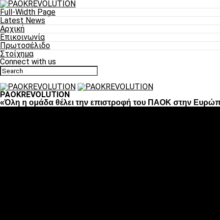
Full-Width Page
Latest News
Αρχική
Επικοινωνία
Πρωτοσέλιδο
Στοίχημα
Connect with us
PAOKREVOLUTION
«Όλη η ομάδα θέλει την επιστροφή του ΠΑΟΚ στην Ευρώ
Ποδόσφαιρο
«Πλέον έχουμε αλλάξει σαν ομάδα, παίξαμε σαν ένα»
«Το πιο σημαντικό είναι η αυτοπεποίθηση των ποδοσφαιριστώ
«Πάμε να διεκδικήσουμε την οκτάδα»
«Είναι απόλαυση να παίζεις για τον κόσμο του ΠΑΟΚ»
«Θα τα δώσουμε όλα κόντρα στη Λιόν για την οκτάδα»
Μπάσκετ
Αλλαγή ώρας με Σπόρτινγκ και Μπιλμπάο