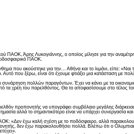
είτε
ού ΠΑΟΚ, Άρης Λυκογιάννης, ο οποίος μίλησε για την αναμέτρησ
 ποδοσφαιρικό ΠΑΟΚ.
ύνθημα που ακούστηκε για την… Αθήνα και το λιμάνι, είπε: «Ναι 
 Αυτό που ξέρω, είναι ότι έχουμε φτιάξει μια κατάσταση με πολ
 συνάρτηση πολλών παραγόντων. Έχει να κάνει με τα οικονομικ
πό τα χρέη του παρελθόντος. Θα το αποφασίσουμε στο τέλος το
παρελθόν προπονητής να υπογράφει συμβόλαιο μεγάλης διάρκειας
 σημασία αλλά το σημαντικότερο είναι να υπάρχει συνεργασία κα
ΑΟΚ: «Δεν έχω καλή σχέση με το ποδόσφαιρο, αλλά παρακολουθώ
οπονητής, δεν έχω παρακολουθήσει πολλά. Βλέπω ότι ο Ολυμπιακ
ετύχει».