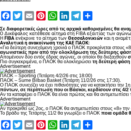
Facebook
Twitter
Email
Pinterest
WhatsApp
LinkedIn
Telegram
Μοιραστ
Σε διαφορετικές ώρες από τις αρχικά καθορισμένες θα ανα
Ο Δικέφαλος κατέθεσε αίτημα στη FIBA εξαιτίας των αγώνω
Η
FIBA
ενέκρινε το αίτημα των
Θεσσαλονικιών
και η αναμέ
Αναλυτικά η ανακοίνωση της ΚΑΕ ΠΑΟΚ:
«Για δεύτερη συνεχόμενη χρονιά ο ΠΑΟΚ προκρίνεται στους «8
αγωνιστικές πριν από την ολοκλήρωση της δεύτερης φάση
Απομένουν δύο εντός έδρας αγώνες, οι οποίοι θα διεξαχθούν
σ
Πιο συγκεκριμένα, ο ΠΑΟΚ θα ολοκληρώσει
τη δεύτερη φάση
Advertisement
ΠΑΟΚ – Sporting (Τετάρτη 4/2/26 στις 18:00)
ΠΑΟΚ – Surne Bilbao Basket (Τετάρτη 11/2/26 στις 17:30).
Ο ΠΑΟΚ συνεχίζει να έχει πιθανότητες για να κατακτήσει την 1η 
πόντων, σε περίπτωση που οι Βάσκοι, κερδίσουν στις 4/2 τ
Αν τα καταφέρει ο ΠΑΟΚ θα είναι πρώτος και θα αντιμετωπίσει
Advertisement
Αν προκριθεί ως 2ος, ο ΠΑΟΚ θα αντιμετωπίσει στους «8» την 
Το βράδυ της Τετάρτης 11/2 θα γνωρίζει ο ΠΑΟΚ
ποια ομάδα θ
Facebook
Twitter
Email
Pinterest
WhatsApp
LinkedIn
Telegram
Μοιραστ