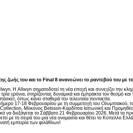
είτε
ς ζωής του και το Final 8 ανανεώνει το ραντεβού του με 
lwyn. Η Allwyn σηματοδοτεί τη νέα εποχή και συνεχίζει την κ
ρία χρόνια, στηρίζοντας δυναμικά και έμπρακτα τον θεσμό και 
πάσκετ, όπως κάνει σταθερά την τελευταία πενταετία.
 διήμερο 17-18 Φεβρουαρίου με τη συμμετοχή του Ολυμπιακού,
Collection, Μύκονος Betsson-Καρδίτσα Ιαπωνική και Προμηθέα
λικό να διεξάγεται το Σάββατο 21 Φεβρουαρίου 2026. Μετά τα π
τεί με τη σειρά του μια νέα ονομασία και θέτει το Κύπελλο Ελ
νατή εμπειρία των φιλάθλων!