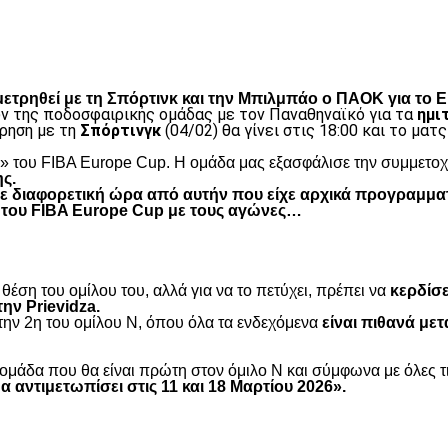
είτε
μετρηθεί με τη Σπόρτινκ και την Μπιλμπάο ο ΠΑΟΚ για το 
ν της ποδοσφαιρικής ομάδας με τον Παναθηναϊκό για τα
ημι
τρηση με τη
Σπόρτινγκ
(04/02) θα γίνει στις 18:00 και το ματ
» του FIBA Europe Cup. H ομάδα μας εξασφάλισε την συμμετοχ
ς.
ε διαφορετική ώρα από αυτήν που είχε αρχικά προγραμματ
 του FIBA Europe Cup με τους αγώνες…
θέση του ομίλου του, αλλά για να το πετύχει, πρέπει να
κερδίσε
ην Prievidza.
 την 2η του ομίλου Ν, όπου όλα τα ενδεχόμενα
είναι πιθανά μετ
ομάδα που θα είναι πρώτη στον όμιλο Ν και σύμφωνα με όλες τι
α αντιμετωπίσει στις 11 και 18 Μαρτίου 2026».
είτε