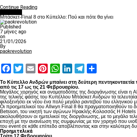
Continue Reading
Μπάσκετ
Μπάσκετ-Final 8 στο Κύπελλο: Πού και πότε θα γίνει
Published
7 μήνες ago
on
21/01/2026
By
paokrevolution
Facebook
Twitter
Email
Pinterest
WhatsApp
LinkedIn
Telegram
Μοιραστ
Το Κύπελλο Ανδρών μπαίνει στη δεύτερη πεντηκονταετία τη
από τις 17 ως τις 21 Φεβρουαρίου.
Μεγάλος χορηγός και ονοματοδότης της διοργάνωσης είναι η Al
της τελικής φάσης του Κυπέλλου Μπάσκετ Ανδρών τα τελευταία τ
φιλοξενήσει εκ νέου ένα πολύ μεγάλο ραντεβού του ελληνικού μ
Οι προημιτελικοί του Allwyn Final 8 θα πραγματοποιηθούν το
Betsson, του νικητή των αγώνων Ηρακλής-Κολοσσός H Hotels 
ακολουθήσουν οι ημιτελικοί της διοργάνωσης, με το μεγάλο τε
εποχή με την ανανέωση της συμφωνίας με τον χορηγό που υιοθε
του event σε κάθε επίπεδο αποβλέποντας και στην καλύτερη δυ
Προημιτελικά
Τρίτη 17 Φεβρουαρίου