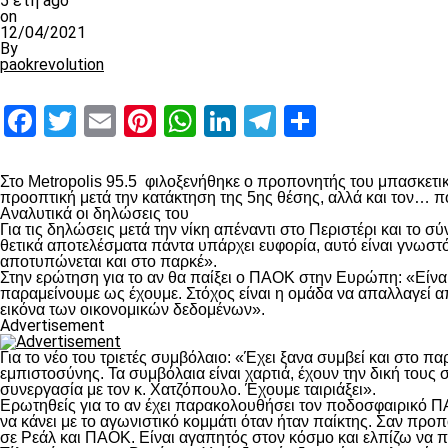
5 έτη ago
on
12/04/2021
By
paokrevolution
Facebook
Twitter
Email
Pinterest
WhatsApp
LinkedIn
Telegram
Μοιραστ
Στο Metropolis 95.5 φιλοξενήθηκε ο προπονητής του μπασκετικ
προοπτική μετά την κατάκτηση της 5ης θέσης, αλλά και τον…
Αναλυτικά οι δηλώσεις του
Για τις δηλώσεις μετά την νίκη απέναντι στο Περιστέρι και το σ
θετικά αποτελέσματα πάντα υπάρχει ευφορία, αυτό είναι γνωστό.
αποτυπώνεται και στο παρκέ».
Στην ερώτηση για το αν θα παίξει ο ΠΑΟΚ στην Ευρώπη: «Είναι
παραμείνουμε ως έχουμε. Στόχος είναι η ομάδα να απαλλαγεί α
εικόνα των οικονομικών δεδομένων».
Advertisement
Για το νέο του τριετές συμβόλαιο: «Έχει ξανα συμβεί και στο 
εμπιστοσύνης. Τα συμβόλαια είναι χαρτιά, έχουν την δική τους
συνεργασία με τον κ. Χατζόπουλο. Έχουμε ταιριάξει».
Ερωτηθείς για το αν έχει παρακολουθήσει τον ποδοσφαιρικό Π
να κάνει με το αγωνιστικό κομμάτι όταν ήταν παίκτης. Σαν πρ
σε Ρεάλ και ΠΑΟΚ. Είναι αγαπητός στον κόσμο και ελπίζω να π