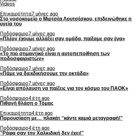
Videos
Επικαιρότητα
7 μήνες ago
Στο νοσοκομείο ο Μιρτσέα Λουτσέσκου, επιδεινώθηκε η
υγεία του
Ποδόσφαιρο
7 μήνες ago
«Πλέον έχουμε αλλάξει σαν ομάδα, παίξαμε σαν ένα»
Ποδόσφαιρο
7 μήνες ago
«Το πιο σημαντικό είναι η αυτοπεποίθηση των
ποδοσφαιριστών»
Ποδόσφαιρο
7 μήνες ago
«Πάμε να διεκδικήσουμε την οκτάδα»
Ποδόσφαιρο
7 μήνες ago
«Είναι απόλαυση να παίζεις για τον κόσμο του ΠΑΟΚ»
Ποδόσφαιρο
4 έτη ago
Πιθανή θλάση ο Τόμας
Επικαιρότητα
4 έτη ago
Παρουσίαση με… πλακάτ “κάντε καμιά μεταγραφή!”
Ποδόσφαιρο
4 έτη ago
“Ράφα σαν την Χαλκιδική δεν έχει!”