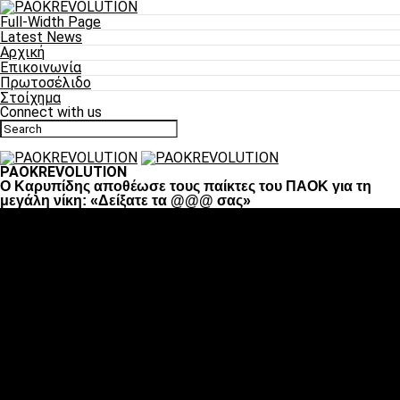
Full-Width Page
Latest News
Αρχική
Επικοινωνία
Πρωτοσέλιδο
Στοίχημα
Connect with us
PAOKREVOLUTION
Ο Καρυπίδης αποθέωσε τους παίκτες του ΠΑΟΚ για τη
μεγάλη νίκη: «Δείξατε τα @@@ σας»
Ποδόσφαιρο
«Πλέον έχουμε αλλάξει σαν ομάδα, παίξαμε σαν ένα»
«Το πιο σημαντικό είναι η αυτοπεποίθηση των
ποδοσφαιριστών»
«Πάμε να διεκδικήσουμε την οκτάδα»
«Είναι απόλαυση να παίζεις για τον κόσμο του ΠΑΟΚ»
«Θα τα δώσουμε όλα κόντρα στη Λιόν για την οκτάδα»
Μπάσκετ