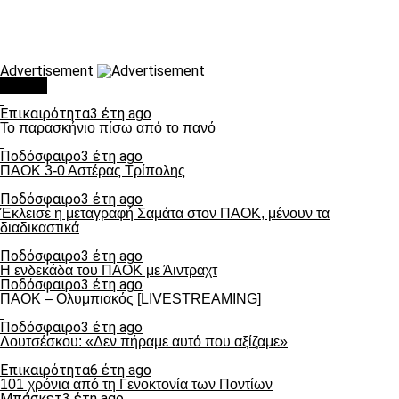
Advertisement
Τάσεις
Επικαιρότητα
3 έτη ago
Το παρασκήνιο πίσω από το πανό
Ποδόσφαιρο
3 έτη ago
ΠΑΟΚ 3-0 Αστέρας Τρίπολης
Ποδόσφαιρο
3 έτη ago
Έκλεισε η μεταγραφή Σαμάτα στον ΠΑΟΚ, μένουν τα
διαδικαστικά
Ποδόσφαιρο
3 έτη ago
Η ενδεκάδα του ΠΑΟΚ με Άιντραχτ
Ποδόσφαιρο
3 έτη ago
ΠΑΟΚ – Ολυμπιακός [LIVESTREAMING]
Ποδόσφαιρο
3 έτη ago
Λουτσέσκου: «Δεν πήραμε αυτό που αξίζαμε»
Επικαιρότητα
6 έτη ago
101 χρόνια από τη Γενοκτονία των Ποντίων
Μπάσκετ
3 έτη ago