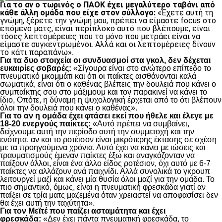
Για το αν ο τωρινός ο ΠΑΟΚ έχει μεγαλύτερο ταβάνι από
κάθε άλλη ομάδα που είχε στον σύλλογο:
«Έχετε αυτή τη
γνώμη, ξέρετε την γνώμη μου, πρέπει να είμαστε focus στο
επόμενο ματς, είναι περίπλοκο αυτό που βλέπουμε, είναι
τόσες λεπτομέρειες που το μόνο που μετράει είναι να
είμαστε συγκεντρωμένοι. Αλλά και οι λεπτομέρειες δίνουν
το κάτι παραπάνω».
Για τα δυο στοιχεία οι συνδυασμοί στα γκολ, δεν δέχεται
ευκαιρίες σοβαρές:
«Σίγουρα είναι στο ανώτερο επίπεδο το
πνευματικό μκομμάτι και ότι οι παίκτες αισθάνονται καλά
σωματικά, είναι ότι ο καθένας βλέπεις την δουλειά που κάνει ο
συμπαίκτης σου στο μάξιμουμ και τον παρακινεί να κάνει το
ίδιο, Οπότε, η δύναμη η ψυχολογική έρχεται από το ότι βλέπουν
όλοι την δουλειά που κάνει ο καθένας».
Για το αν η ομάδα έχει φτάσει εκεί που ήθελε και έλεγε με
18-20 ενεργούς παίκτες:
«Αυτό πρέπει να συμβαίνει,
δείχνουμε αυτή την περίοδο αυτή την συμμετοχή και την
ενότητα, αν και το ροτέισον είναι μικρότερης έκτασης σε σχέση
με τα προηγούμενα χρόνια. Αυτό έχει να κάνει με ιώσεις και
τραυματισμούς έμεναν παίκτες έξω και αναγκάζονταν να
παίξουν άλλοι, είναι ένα άλλο είδος ροτέσιον, όχι αυτό με 6-7
παίκτες να αλλάζουν ανά παιχνίδι. Αλλά συνολικά το γκρουπ
λειτουργεί μαζί και κάνει μία θυσία όλοι μαζί για την ομάδα. Το
πιο σημαντικό, όμως, είναι η πνευματική φρεσκάδα γιατί αν
παίξει σε τρία ματς μαζεμένα όταν χρειαστεί να αποφασίσει δεν
θα έχει αυτή την ταχύτητα».
Για τον Μεϊτέ που παίζει ασταμάτητα και έχει
φρεσκάδα:
«Δεν έχει πάντα πνευματική φρεσκάδα, το