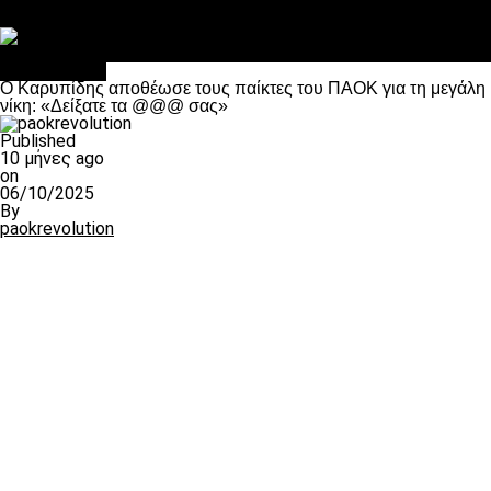
Στο OPEN τα προκριματικά, στη NOVA τα του πρωταθλήματος
Σαν σήμερα: Οταν “έφυγε” ο Λόραντ
Ποδόσφαιρο
Ο Καρυπίδης αποθέωσε τους παίκτες του ΠΑΟΚ για τη μεγάλη
νίκη: «Δείξατε τα @@@ σας»
Published
10 μήνες ago
on
06/10/2025
By
paokrevolution