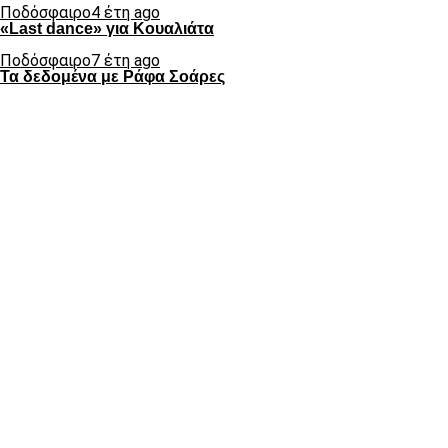
Ποδόσφαιρο
4 έτη ago
«Last dance» για Κουαλιάτα
Ποδόσφαιρο
7 έτη ago
Τα δεδομένα με Ράφα Σοάρες