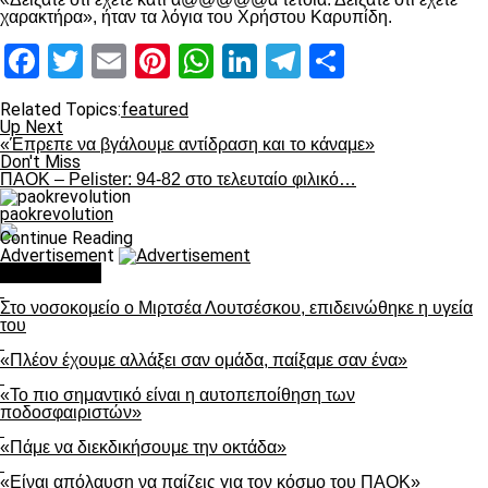
χαρακτήρα», ήταν τα λόγια του Χρήστου Καρυπίδη.
Facebook
Twitter
Email
Pinterest
WhatsApp
LinkedIn
Telegram
Μοιραστ
Related Topics:
featured
Up Next
«Έπρεπε να βγάλουμε αντίδραση και το κάναμε»
Don't Miss
ΠΑΟΚ – Pelister: 94-82 στο τελευταίο φιλικό…
paokrevolution
Continue Reading
Advertisement
You may like
Στο νοσοκομείο ο Μιρτσέα Λουτσέσκου, επιδεινώθηκε η υγεία
του
«Πλέον έχουμε αλλάξει σαν ομάδα, παίξαμε σαν ένα»
«Το πιο σημαντικό είναι η αυτοπεποίθηση των
ποδοσφαιριστών»
«Πάμε να διεκδικήσουμε την οκτάδα»
«Είναι απόλαυση να παίζεις για τον κόσμο του ΠΑΟΚ»