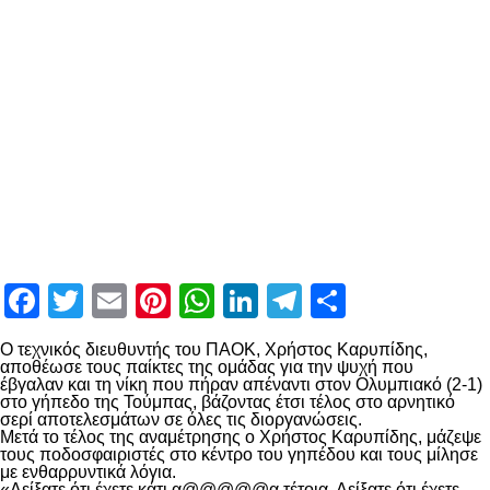
Facebook
Twitter
Email
Pinterest
WhatsApp
LinkedIn
Telegram
Μοιραστ
Ο τεχνικός διευθυντής του ΠΑΟΚ, Χρήστος Καρυπίδης,
αποθέωσε τους παίκτες της ομάδας για την ψυχή που
έβγαλαν και τη νίκη που πήραν απέναντι στον Ολυμπιακό (2-1)
στο γήπεδο της Τούμπας, βάζοντας έτσι τέλος στο αρνητικό
σερί αποτελεσμάτων σε όλες τις διοργανώσεις.
Μετά το τέλος της αναμέτρησης ο Χρήστος Καρυπίδης, μάζεψε
τους ποδοσφαιριστές στο κέντρο του γηπέδου και τους μίλησε
με ενθαρρυντικά λόγια.
«Δείξατε ότι έχετε κάτι α@@@@@α τέτοια. Δείξατε ότι έχετε