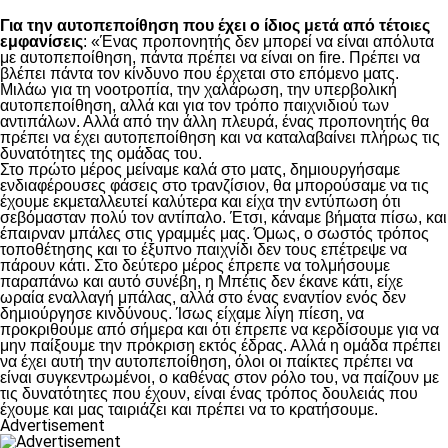
Για την αυτοπεποίθηση που έχει ο ίδιος μετά από τέτοιες
εμφανίσεις
: «Ένας προπονητής δεν μπορεί να είναι απόλυτα
με αυτοπεποίθηση, πάντα πρέπει να είναι on fire. Πρέπει να
βλέπει πάντα τον κίνδυνο που έρχεται στο επόμενο ματς.
Μιλάω για τη νοοτροπία, την χαλάρωση, την υπερβολική
αυτοπεποίθηση, αλλά και για τον τρόπο παιχνιδιού των
αντιπάλων. Αλλά από την άλλη πλευρά, ένας προπονητής θα
πρέπει να έχει αυτοπεποίθηση και να καταλαβαίνει πλήρως τις
δυνατότητες της ομάδας του.
Στο πρώτο μέρος μείναμε καλά στο ματς, δημιουργήσαμε
ενδιαφέρουσες φάσεις στο τρανζίσιον, θα μπορούσαμε να τις
έχουμε εκμεταλλευτεί καλύτερα και είχα την εντύπωση ότι
σεβόμασταν πολύ τον αντίπαλο. Έτσι, κάναμε βήματα πίσω, και
έπαιρναν μπάλες στις γραμμές μας. Όμως, ο σωστός τρόπος
τοποθέτησης και το έξυπνο παιχνίδι δεν τους επέτρεψε να
πάρουν κάτι. Στο δεύτερο μέρος έπρεπε να τολμήσουμε
παραπάνω και αυτό συνέβη, η Μπέτις δεν έκανε κάτι, είχε
ωραία εναλλαγή μπάλας, αλλά στο ένας εναντίον ενός δεν
δημιούργησε κινδύνους. Ίσως είχαμε λίγη πίεση, να
προκριθούμε από σήμερα και ότι έπρεπε να κερδίσουμε για να
μην παίξουμε την πρόκριση εκτός έδρας. Αλλά η ομάδα πρέπει
να έχει αυτή την αυτοπεποίθηση, όλοι οι παίκτες πρέπει να
είναι συγκεντρωμένοι, ο καθένας στον ρόλο του, να παίζουν με
τις δυνατότητες που έχουν, είναι ένας τρόπος δουλειάς που
έχουμε και μας ταιριάζει και πρέπει να το κρατήσουμε.
Advertisement