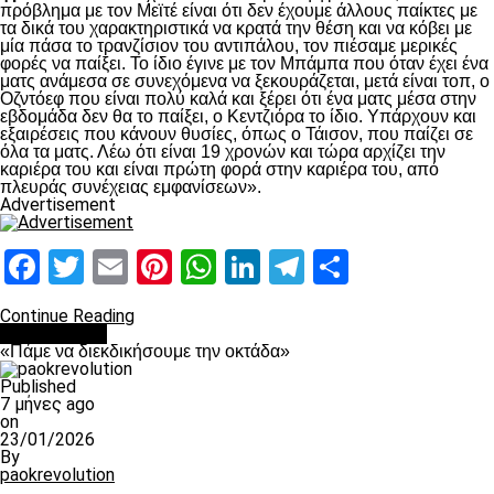
πρόβλημα με τον Μεϊτέ είναι ότι δεν έχουμε άλλους παίκτες με
τα δικά του χαρακτηριστικά να κρατά την θέση και να κόβει με
μία πάσα το τρανζίσιον του αντιπάλου, τον πιέσαμε μερικές
φορές να παίξει. Το ίδιο έγινε με τον Μπάμπα που όταν έχει ένα
ματς ανάμεσα σε συνεχόμενα να ξεκουράζεται, μετά είναι τοπ, ο
Οζντόεφ που είναι πολύ καλά και ξέρει ότι ένα ματς μέσα στην
εβδομάδα δεν θα το παίξει, ο Κεντζιόρα το ίδιο. Υπάρχουν και
εξαιρέσεις που κάνουν θυσίες, όπως ο Τάισον, που παίζει σε
όλα τα ματς. Λέω ότι είναι 19 χρονών και τώρα αρχίζει την
καριέρα του και είναι πρώτη φορά στην καριέρα του, από
πλευράς συνέχειας εμφανίσεων».
Advertisement
Facebook
Twitter
Email
Pinterest
WhatsApp
LinkedIn
Telegram
Μοιραστ
Continue Reading
Ποδόσφαιρο
«Πάμε να διεκδικήσουμε την οκτάδα»
Published
7 μήνες ago
on
23/01/2026
By
paokrevolution