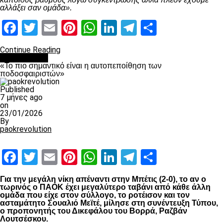
αλλάξει σαν ομάδα».
Facebook
Twitter
Email
Pinterest
WhatsApp
LinkedIn
Telegram
Μοιραστ
Continue Reading
Ποδόσφαιρο
«Το πιο σημαντικό είναι η αυτοπεποίθηση των
ποδοσφαιριστών»
Published
7 μήνες ago
on
23/01/2026
By
paokrevolution
Facebook
Twitter
Email
Pinterest
WhatsApp
LinkedIn
Telegram
Μοιραστ
Για την μεγάλη νίκη απέναντι στην Μπέτις (2-0), το αν ο
τωρινός ο ΠΑΟΚ έχει μεγαλύτερο ταβάνι από κάθε άλλη
ομάδα που είχε στον σύλλογο, το ροτέισον και τον
ασταμάτητο Σουαλιό Μεϊτέ, μίλησε στη συνέντευξη Τύπου,
ο προπονητής του Δικεφάλου του Βορρά, Ραζβάν
Λουτσέσκου.