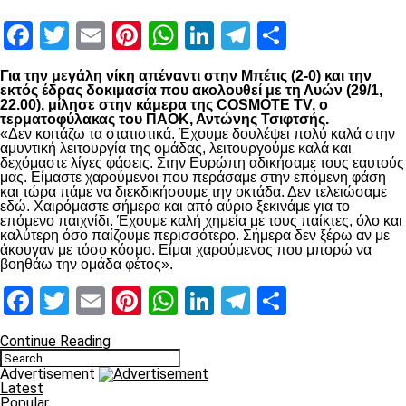
Facebook
Twitter
Email
Pinterest
WhatsApp
LinkedIn
Telegram
Μοιραστ
Για την μεγάλη νίκη απέναντι στην Μπέτις (2-0) και την
εκτός έδρας δοκιμασία που ακολουθεί με τη Λυών (29/1,
22.00), μίλησε στην κάμερα της COSMOTE TV, ο
τερματοφύλακας του ΠΑΟΚ, Αντώνης Τσιφτσής.
«Δεν κοιτάζω τα στατιστικά. Έχουμε δουλέψει πολύ καλά στην
αμυντική λειτουργία της ομάδας, λειτουργούμε καλά και
δεχόμαστε λίγες φάσεις. Στην Ευρώπη αδικήσαμε τους εαυτούς
μας. Είμαστε χαρούμενοι που περάσαμε στην επόμενη φάση
και τώρα πάμε να διεκδικήσουμε την οκτάδα. Δεν τελειώσαμε
εδώ. Χαιρόμαστε σήμερα και από αύριο ξεκινάμε για το
επόμενο παιχνίδι. Έχουμε καλή χημεία με τους παίκτες, όλο και
καλύτερη όσο παίζουμε περισσότερο. Σήμερα δεν ξέρω αν με
άκουγαν με τόσο κόσμο. Είμαι χαρούμενος που μπορώ να
βοηθάω την ομάδα φέτος».
Facebook
Twitter
Email
Pinterest
WhatsApp
LinkedIn
Telegram
Μοιραστ
Continue Reading
Advertisement
Latest
Popular