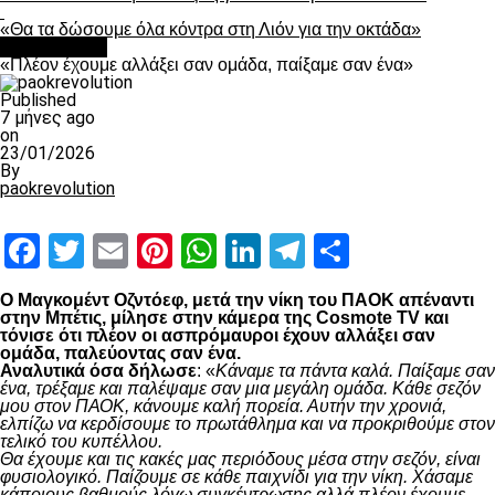
«Θα τα δώσουμε όλα κόντρα στη Λιόν για την οκτάδα»
Ποδόσφαιρο
«Πλέον έχουμε αλλάξει σαν ομάδα, παίξαμε σαν ένα»
Published
7 μήνες ago
on
23/01/2026
By
paokrevolution
Facebook
Twitter
Email
Pinterest
WhatsApp
LinkedIn
Telegram
Μοιραστ
Ο Μαγκομέντ Οζντόεφ, μετά την νίκη του ΠΑΟΚ απέναντι
στην Μπέτις, μίλησε στην κάμερα της Cosmote TV και
τόνισε ότι πλέον οι ασπρόμαυροι έχουν αλλάξει σαν
ομάδα, παλεύοντας σαν ένα.
Αναλυτικά όσα δήλωσε
: «
Κάναμε τα πάντα καλά. Παίξαμε σαν
ένα, τρέξαμε και παλέψαμε σαν μια μεγάλη ομάδα. Κάθε σεζόν
μου στον ΠΑΟΚ, κάνουμε καλή πορεία. Αυτήν την χρονιά,
ελπίζω να κερδίσουμε το πρωτάθλημα και να προκριθούμε στον
τελικό του κυπέλλου.
Θα έχουμε και τις κακές μας περιόδους μέσα στην σεζόν, είναι
φυσιολογικό. Παίζουμε σε κάθε παιχνίδι για την νίκη. Χάσαμε
κάποιους βαθμούς λόγω συγκέντρωσης αλλά πλέον έχουμε