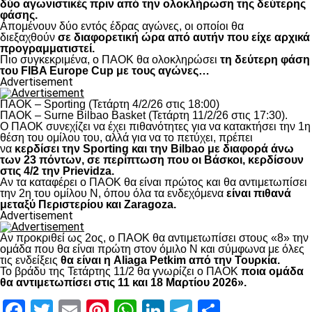
δύο αγωνιστικές πριν από την ολοκλήρωση της δεύτερης
φάσης.
Απομένουν δύο εντός έδρας αγώνες, οι οποίοι θα
διεξαχθούν
σε διαφορετική ώρα από αυτήν που είχε αρχικά
προγραμματιστεί.
Πιο συγκεκριμένα, ο ΠΑΟΚ θα ολοκληρώσει
τη δεύτερη φάση
του FIBA Europe Cup με τους αγώνες…
Advertisement
ΠΑΟΚ – Sporting (Τετάρτη 4/2/26 στις 18:00)
ΠΑΟΚ – Surne Bilbao Basket (Τετάρτη 11/2/26 στις 17:30).
Ο ΠΑΟΚ συνεχίζει να έχει πιθανότητες για να κατακτήσει την 1η
θέση του ομίλου του, αλλά για να το πετύχει, πρέπει
να
κερδίσει την Sporting και την Bilbao με διαφορά άνω
των 23 πόντων, σε περίπτωση που οι Βάσκοι, κερδίσουν
στις 4/2 την Prievidza.
Αν τα καταφέρει ο ΠΑΟΚ θα είναι πρώτος και θα αντιμετωπίσει
την 2η του ομίλου Ν, όπου όλα τα ενδεχόμενα
είναι πιθανά
μεταξύ Περιστερίου και Zaragoza.
Advertisement
Αν προκριθεί ως 2ος, ο ΠΑΟΚ θα αντιμετωπίσει στους «8» την
ομάδα που θα είναι πρώτη στον όμιλο Ν και σύμφωνα με όλες
τις ενδείξεις
θα είναι η Aliaga Petkim από την Τουρκία.
Το βράδυ της Τετάρτης 11/2 θα γνωρίζει ο ΠΑΟΚ
ποια ομάδα
θα αντιμετωπίσει στις 11 και 18 Μαρτίου 2026».
Facebook
Twitter
Email
Pinterest
WhatsApp
LinkedIn
Telegram
Μοιραστ