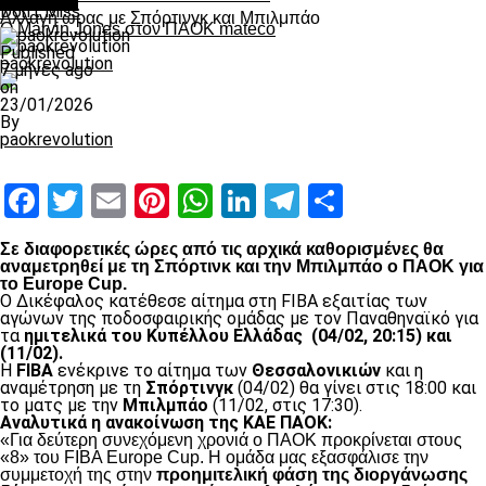
Μπάσκετ
Don't Miss
Αλλαγή ώρας με Σπόρτινγκ και Μπιλμπάο
Ο Marvin Jones στον ΠΑΟΚ mateco
Published
paokrevolution
7 μήνες ago
on
23/01/2026
By
paokrevolution
Facebook
Twitter
Email
Pinterest
WhatsApp
LinkedIn
Telegram
Μοιραστ
Σε διαφορετικές ώρες από τις αρχικά καθορισμένες θα
αναμετρηθεί με τη Σπόρτινκ και την Μπιλμπάο ο ΠΑΟΚ για
το Europe Cup.
Ο Δικέφαλος κατέθεσε αίτημα στη FIBA εξαιτίας των
αγώνων της ποδοσφαιρικής ομάδας με τον Παναθηναϊκό για
τα
ημιτελικά του Κυπέλλου Ελλάδας (04/02, 20:15) και
(11/02).
Η
FIBA
ενέκρινε το αίτημα των
Θεσσαλονικιών
και η
αναμέτρηση με τη
Σπόρτινγκ
(04/02) θα γίνει στις 18:00 και
το ματς με την
Μπιλμπάο
(11/02, στις 17:30).
Αναλυτικά η ανακοίνωση της ΚΑΕ ΠΑΟΚ:
«Για δεύτερη συνεχόμενη χρονιά ο ΠΑΟΚ προκρίνεται στους
«8» του FIBA Europe Cup. H ομάδα μας εξασφάλισε την
συμμετοχή της στην
προημιτελική φάση της διοργάνωσης