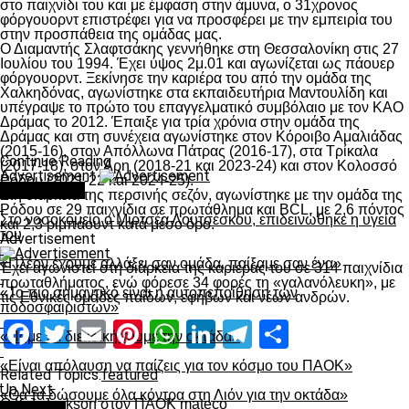
στο παιχνίδι του και με έμφαση στην άμυνα, ο 31χρονος
φόργουορντ επιστρέφει για να προσφέρει με την εμπειρία του
στην προσπάθεια της ομάδας μας.
Ο Διαμαντής Σλαφτσάκης γεννήθηκε στη Θεσσαλονίκη στις 27
Ιουλίου του 1994. Έχει ύψος 2μ.01 και αγωνίζεται ως πάουερ
φόργουορντ. Ξεκίνησε την καριέρα του από την ομάδα της
Χαλκηδόνας, αγωνίστηκε στα εκπαιδευτήρια Μαντουλίδη και
υπέγραψε το πρώτο του επαγγελματικό συμβόλαιο με τον ΚΑΟ
Δράμας το 2012. Έπαιξε για τρία χρόνια στην ομάδα της
Δράμας και στη συνέχεια αγωνίστηκε στον Κόροιβο Αμαλιάδας
(2015-16), στον Απόλλωνα Πάτρας (2016-17), στα Τρίκαλα
Continue Reading
(2017-18), στον Άρη (2018-21 και 2023-24) και στον Κολοσσό
Advertisement
Ρόδου (2021-22 και 2024-25).
You may like
Στη διάρκεια της περσινής σεζόν, αγωνίστηκε με την ομάδα της
Ρόδου σε 29 παιχνίδια σε πρωτάθλημα και ΒCL, με 2,6 πόντος
Στο νοσοκομείο ο Μιρτσέα Λουτσέσκου, επιδεινώθηκε η υγεία
και 2,3 ριμπάουντ κατά μέσο όρο.
του
Advertisement
«Πλέον έχουμε αλλάξει σαν ομάδα, παίξαμε σαν ένα»
Έχει αγωνιστεί στη διάρκεια της καριέρας του σε 314 παιχνίδια
πρωταθλήματος, ενώ φόρεσε 34 φορές τη «γαλανόλευκη», με
«Το πιο σημαντικό είναι η αυτοπεποίθηση των
τις Εθνικές ομάδες παίδων, εφήβων και νέων ανδρών.
ποδοσφαιριστών»
Facebook
Twitter
Email
Pinterest
WhatsApp
LinkedIn
Telegram
Μοιραστ
«Πάμε να διεκδικήσουμε την οκτάδα»
«Είναι απόλαυση να παίζεις για τον κόσμο του ΠΑΟΚ»
Related Topics:
featured
Up Next
«Θα τα δώσουμε όλα κόντρα στη Λιόν για την οκτάδα»
O K.J. Jackson στον ΠΑΟΚ mateco