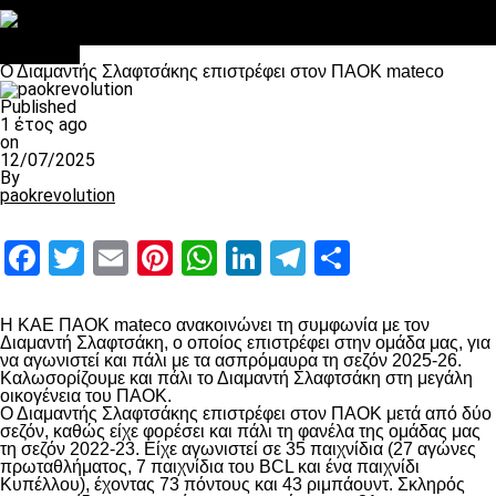
Στο OPEN τα προκριματικά, στη NOVA τα του πρωταθλήματος
Σαν σήμερα: Οταν “έφυγε” ο Λόραντ
Μπάσκετ
Ο Διαμαντής Σλαφτσάκης επιστρέφει στον ΠΑΟΚ mateco
Published
1 έτος ago
on
12/07/2025
By
paokrevolution
Facebook
Twitter
Email
Pinterest
WhatsApp
LinkedIn
Telegram
Μοιραστ
Η ΚΑΕ ΠΑΟΚ mateco ανακοινώνει τη συμφωνία με τον
Διαμαντή Σλαφτσάκη, ο οποίος επιστρέφει στην ομάδα μας, για
να αγωνιστεί και πάλι με τα ασπρόμαυρα τη σεζόν 2025-26.
Καλωσορίζουμε και πάλι το Διαμαντή Σλαφτσάκη στη μεγάλη
οικογένεια του ΠΑΟΚ.
Ο Διαμαντής Σλαφτσάκης επιστρέφει στον ΠΑΟΚ μετά από δύο
σεζόν, καθώς είχε φορέσει και πάλι τη φανέλα της ομάδας μας
τη σεζόν 2022-23. Είχε αγωνιστεί σε 35 παιχνίδια (27 αγώνες
πρωταθλήματος, 7 παιχνίδια του BCL και ένα παιχνίδι
Κυπέλλου), έχοντας 73 πόντους και 43 ριμπάουντ. Σκληρός