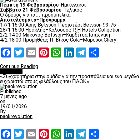
Πέμπτη 19 Φεβρουαρίου-
Ημιτελικοί
Σάββατο 21 Φεβρουαρίου-
Τελικός
Ο δρόμος για τα… προημιτελικά
Αποτελέσματα–Πρόγραμμα
17/1 16.00 Άρης Betsson-Περιστέρι Betsson 93-75
28/1 16.00 Ηρακλής–Κολοσσός Ρ. H Hotels Collection
2/2 14.00 Μύκονος Betsson–Καρδίτσα Ιαπωνική
4/2 18.00 Προμηθέας Π. Βίκος Cola–Μαρούσι Chery
Facebook
Twitter
Email
Pinterest
WhatsApp
LinkedIn
Telegram
Μοιραστ
Continue Reading
Μπάσκετ
«Συγχαρητήρια στην ομάδα για την προσπάθεια και ένα μεγάλο
ευχαριστώ στους φιλάθλους του ΠΑΟΚ»
Published
7 μήνες ago
on
19/01/2026
By
paokrevolution
Facebook
Twitter
Email
Pinterest
WhatsApp
LinkedIn
Telegram
Μοιραστ