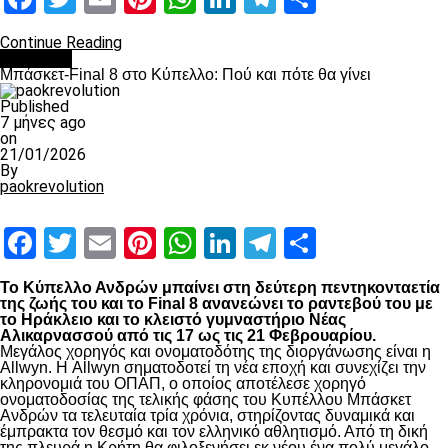
Continue Reading
Μπάσκετ
Μπάσκετ-Final 8 στο Κύπελλο: Πού και πότε θα γίνει
Published
7 μήνες ago
on
21/01/2026
By
paokrevolution
Facebook
Twitter
Email
Pinterest
WhatsApp
LinkedIn
Telegram
Μοιραστ
Το Κύπελλο Ανδρών μπαίνει στη δεύτερη πεντηκονταετία
της ζωής του και το Final 8 ανανεώνει το ραντεβού του με
το Ηράκλειο και το κλειστό γυμναστήριο Νέας
Αλικαρνασσού από τις 17 ως τις 21 Φεβρουαρίου.
Μεγάλος χορηγός και ονοματοδότης της διοργάνωσης είναι η
Allwyn. Η Allwyn σηματοδοτεί τη νέα εποχή και συνεχίζει την
κληρονομιά του ΟΠΑΠ, ο οποίος αποτέλεσε χορηγό
ονοματοδοσίας της τελικής φάσης του Κυπέλλου Μπάσκετ
Ανδρών τα τελευταία τρία χρόνια, στηρίζοντας δυναμικά και
έμπρακτα τον θεσμό και τον ελληνικό αθλητισμό. Από τη δική
της πλευρά η Κρήτη θα φιλοξενήσει εκ νέου ένα πολύ μεγάλο