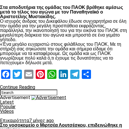
Στα αποδυτήρια της ομάδας του ΠΑΟΚ βρέθηκε αμέσως
μετά το τέλος του αγώνα με τον Παναθηναϊκό ο
Αριστοτέλης Μυστακίδης.
Ο ισχυρός άνδρας του Δικεφάλου έδωσε συγχαρητήρια σε όλη
την ομάδα για την μεγάλη προσπάθεια εκφράζοντας,
παράλληλα, την ικανοποίησή του για την εικόνα του ΠΑΟΚ στη
μεγαλύτερη διάρκεια του αγώνα και μπροστά σε ένα γεμάτο
γήπεδο.
«Ένα μεγάλο ευχαριστώ στους φιλάθλους του ΠΑΟΚ. Με τη
στήριξή σας σηκώσατε την ομάδα και σήμερα είδαμε ότι
μπορούμε να τα καταφέρουμε. Ως ομάδα και ως ΠΑΟΚ
γνωρίζουμε πολύ καλά ό,τι έχουμε τις δυνατότητες να το
πετύχουμε» δήλωσε μετά.
Facebook
Twitter
Email
Pinterest
WhatsApp
LinkedIn
Telegram
Μοιραστ
Continue Reading
Advertisement
Latest
Popular
Videos
Επικαιρότητα
7 μήνες ago
Στο νοσοκομείο ο Μιρτσέα Λουτσέσκου, επιδεινώθηκε η