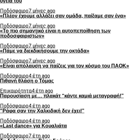
υγεία του
Ποδόσφαιρο
7 μήνες ago
«Πλέον έχουμε αλλάξει σαν ομάδα, παίξαμε σαν ένα»
Ποδόσφαιρο
7 μήνες ago
«Το πιο σημαντικό είναι η αυτοπεποίθηση των
ποδοσφαιριστών»
Ποδόσφαιρο
7 μήνες ago
«Πάμε να διεκδικήσουμε την οκτάδα»
Ποδόσφαιρο
7 μήνες ago
«Είναι απόλαυση να παίζεις για τον κόσμο του ΠΑΟΚ»
Ποδόσφαιρο
4 έτη ago
Πιθανή θλάση ο Τόμας
Επικαιρότητα
4 έτη ago
Παρουσίαση με… πλακάτ “κάντε καμιά μεταγραφή!”
Ποδόσφαιρο
4 έτη ago
“Ράφα σαν την Χαλκιδική δεν έχει!”
Ποδόσφαιρο
4 έτη ago
«Last dance» για Κουαλιάτα
Ποδόσφαιρο
7 έτη ago