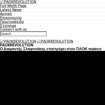
Full-Width Page
Latest News
Αρχική
Επικοινωνία
Πρωτοσέλιδο
Στοίχημα
Connect with us
PAOKREVOLUTION
Ο Διαμαντής Σλαφτσάκης επιστρέφει στον ΠΑΟΚ mateco
Ποδόσφαιρο
«Πλέον έχουμε αλλάξει σαν ομάδα, παίξαμε σαν ένα»
«Το πιο σημαντικό είναι η αυτοπεποίθηση των
ποδοσφαιριστών»
«Πάμε να διεκδικήσουμε την οκτάδα»
«Είναι απόλαυση να παίζεις για τον κόσμο του ΠΑΟΚ»
«Θα τα δώσουμε όλα κόντρα στη Λιόν για την οκτάδα»
Μπάσκετ