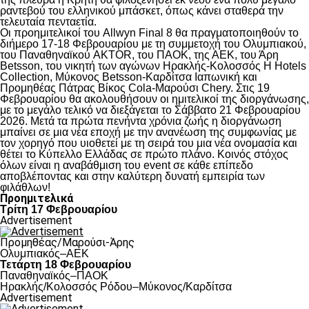
ραντεβού του ελληνικού μπάσκετ, όπως κάνει σταθερά την
τελευταία πενταετία.
Οι προημιτελικοί του Allwyn Final 8 θα πραγματοποιηθούν το
διήμερο 17-18 Φεβρουαρίου με τη συμμετοχή του Ολυμπιακού,
του Παναθηναϊκού AKTOR, του ΠΑΟΚ, της ΑΕΚ, του Άρη
Betsson, του νικητή των αγώνων Ηρακλής-Κολοσσός H Hotels
Collection, Μύκονος Betsson-Καρδίτσα Ιαπωνική και
Προμηθέας Πάτρας Βίκος Cola-Μαρούσι Chery. Στις 19
Φεβρουαρίου θα ακολουθήσουν οι ημιτελικοί της διοργάνωσης,
με το μεγάλο τελικό να διεξάγεται το Σάββατο 21 Φεβρουαρίου
2026. Μετά τα πρώτα πενήντα χρόνια ζωής η διοργάνωση
μπαίνει σε μια νέα εποχή με την ανανέωση της συμφωνίας με
τον χορηγό που υιοθετεί με τη σειρά του μια νέα ονομασία και
θέτει το Κύπελλο Ελλάδας σε πρώτο πλάνο. Κοινός στόχος
όλων είναι η αναβάθμιση του event σε κάθε επίπεδο
αποβλέποντας και στην καλύτερη δυνατή εμπειρία των
φιλάθλων!
Προημιτελικά
Τρίτη 17 Φεβρουαρίου
Advertisement
Προμηθέας/Μαρούσι-Άρης
Ολυμπιακός–ΑΕΚ
Τετάρτη 18 Φεβρουαρίου
Παναθηναϊκός–ΠΑΟΚ
Hρακλής/Κολοσσός Ρόδου–Μύκονος/Καρδίτσα
Advertisement