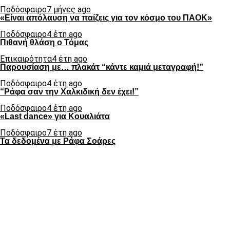
Ποδόσφαιρο
7 μήνες ago
«Είναι απόλαυση να παίζεις για τον κόσμο του ΠΑΟΚ»
Ποδόσφαιρο
4 έτη ago
Πιθανή θλάση ο Τόμας
Επικαιρότητα
4 έτη ago
Παρουσίαση με… πλακάτ “κάντε καμιά μεταγραφή!”
Ποδόσφαιρο
4 έτη ago
“Ράφα σαν την Χαλκιδική δεν έχει!”
Ποδόσφαιρο
4 έτη ago
«Last dance» για Κουαλιάτα
Ποδόσφαιρο
7 έτη ago
Τα δεδομένα με Ράφα Σοάρες