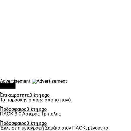
Advertisement
Τάσεις
Επικαιρότητα
3 έτη ago
Το παρασκήνιο πίσω από το πανό
Ποδόσφαιρο
3 έτη ago
ΠΑΟΚ 3-0 Αστέρας Τρίπολης
Ποδόσφαιρο
3 έτη ago
Έκλεισε η μεταγραφή Σαμάτα στον ΠΑΟΚ, μένουν τα