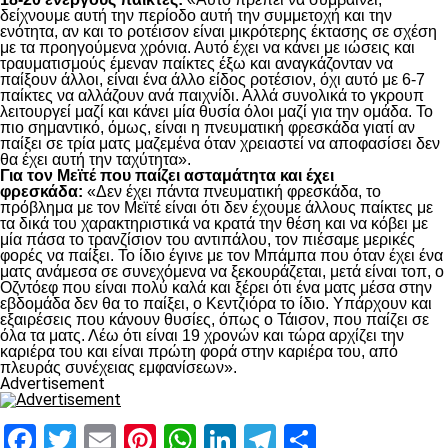
δείχνουμε αυτή την περίοδο αυτή την συμμετοχή και την
ενότητα, αν και το ροτέισον είναι μικρότερης έκτασης σε σχέση
με τα προηγούμενα χρόνια. Αυτό έχει να κάνει με ιώσεις και
τραυματισμούς έμεναν παίκτες έξω και αναγκάζονταν να
παίξουν άλλοι, είναι ένα άλλο είδος ροτέσιον, όχι αυτό με 6-7
παίκτες να αλλάζουν ανά παιχνίδι. Αλλά συνολικά το γκρουπ
λειτουργεί μαζί και κάνει μία θυσία όλοι μαζί για την ομάδα. Το
πιο σημαντικό, όμως, είναι η πνευματική φρεσκάδα γιατί αν
παίξει σε τρία ματς μαζεμένα όταν χρειαστεί να αποφασίσει δεν
θα έχει αυτή την ταχύτητα».
Για τον Μεϊτέ που παίζει ασταμάτητα και έχει
φρεσκάδα:
«Δεν έχει πάντα πνευματική φρεσκάδα, το
πρόβλημα με τον Μεϊτέ είναι ότι δεν έχουμε άλλους παίκτες με
τα δικά του χαρακτηριστικά να κρατά την θέση και να κόβει με
μία πάσα το τρανζίσιον του αντιπάλου, τον πιέσαμε μερικές
φορές να παίξει. Το ίδιο έγινε με τον Μπάμπα που όταν έχει ένα
ματς ανάμεσα σε συνεχόμενα να ξεκουράζεται, μετά είναι τοπ, ο
Οζντόεφ που είναι πολύ καλά και ξέρει ότι ένα ματς μέσα στην
εβδομάδα δεν θα το παίξει, ο Κεντζιόρα το ίδιο. Υπάρχουν και
εξαιρέσεις που κάνουν θυσίες, όπως ο Τάισον, που παίζει σε
όλα τα ματς. Λέω ότι είναι 19 χρονών και τώρα αρχίζει την
καριέρα του και είναι πρώτη φορά στην καριέρα του, από
πλευράς συνέχειας εμφανίσεων».
Advertisement
Facebook
Twitter
Email
Pinterest
WhatsApp
LinkedIn
Telegram
Μοιραστ