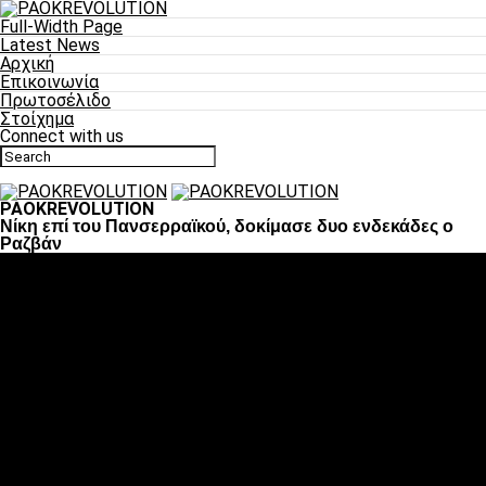
Full-Width Page
Latest News
Αρχική
Επικοινωνία
Πρωτοσέλιδο
Στοίχημα
Connect with us
PAOKREVOLUTION
Νίκη επί του Πανσερραϊκού, δοκίμασε δυο ενδεκάδες ο
Ραζβάν
Ποδόσφαιρο
«Πλέον έχουμε αλλάξει σαν ομάδα, παίξαμε σαν ένα»
«Το πιο σημαντικό είναι η αυτοπεποίθηση των
ποδοσφαιριστών»
«Πάμε να διεκδικήσουμε την οκτάδα»
«Είναι απόλαυση να παίζεις για τον κόσμο του ΠΑΟΚ»
«Θα τα δώσουμε όλα κόντρα στη Λιόν για την οκτάδα»
Μπάσκετ