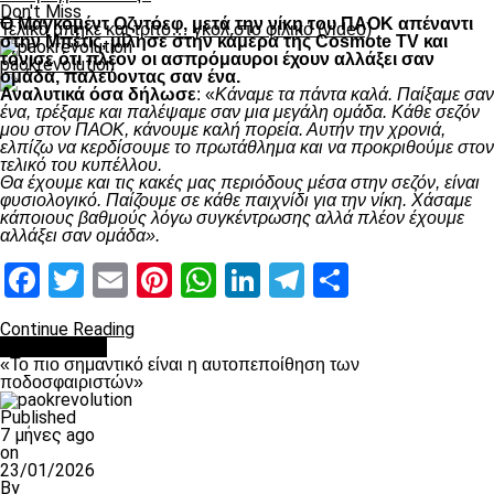
Don't Miss
Ο Μαγκομέντ Οζντόεφ, μετά την νίκη του ΠΑΟΚ απέναντι
Τελικά μπήκε και τρίτο… γκολ στο φιλικό (video)
στην Μπέτις, μίλησε στην κάμερα της Cosmote TV και
τόνισε ότι πλέον οι ασπρόμαυροι έχουν αλλάξει σαν
paokrevolution
ομάδα, παλεύοντας σαν ένα.
Αναλυτικά όσα δήλωσε
: «
Κάναμε τα πάντα καλά. Παίξαμε σαν
ένα, τρέξαμε και παλέψαμε σαν μια μεγάλη ομάδα. Κάθε σεζόν
μου στον ΠΑΟΚ, κάνουμε καλή πορεία. Αυτήν την χρονιά,
ελπίζω να κερδίσουμε το πρωτάθλημα και να προκριθούμε στον
τελικό του κυπέλλου.
Θα έχουμε και τις κακές μας περιόδους μέσα στην σεζόν, είναι
φυσιολογικό. Παίζουμε σε κάθε παιχνίδι για την νίκη. Χάσαμε
κάποιους βαθμούς λόγω συγκέντρωσης αλλά πλέον έχουμε
αλλάξει σαν ομάδα».
Facebook
Twitter
Email
Pinterest
WhatsApp
LinkedIn
Telegram
Μοιραστ
Continue Reading
Ποδόσφαιρο
«Το πιο σημαντικό είναι η αυτοπεποίθηση των
ποδοσφαιριστών»
Published
7 μήνες ago
on
23/01/2026
By