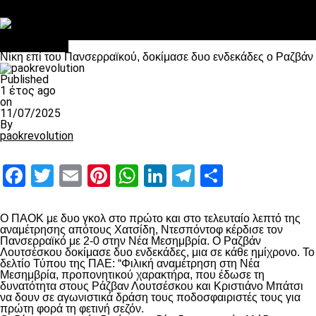
Στο OPEN τα προκριματικά, στη NOVA τα του πρωταθλήματος
Σαν σήμερα: Οταν “έφυγε” ο Λόραντ
Ποδόσφαιρο
Νίκη επί του Πανσερραϊκού, δοκίμασε δυο ενδεκάδες ο Ραζβάν
Published
1 έτος ago
on
11/07/2025
By
paokrevolution
Facebook
Twitter
Email
Pinterest
WhatsApp
LinkedIn
Telegram
Μοιραστ
Ο ΠΑΟΚ με δυο γκολ στο πρώτο και στο τελευταίο λεπτό της
αναμέτρησης απότους Χατσίδη, Ντεσπόντοφ κέρδισε τον
Πανσερραϊκό με 2-0 στην Νέα Μεσημβρία. Ο Ραζβάν
Λουτσέσκου δοκίμασε δυο ενδεκάδες, μια σε κάθε ημίχρονο. Το
δελτίο Τύπου της ΠΑΕ: “Φιλική αναμέτρηση στη Νέα
Μεσημβρία, προπονητικού χαρακτήρα, που έδωσε τη
δυνατότητα στους Ράζβαν Λουτσέσκου και Κριστιάνο Μπάτσι
να δουν σε αγωνιστικά δράση τους ποδοσφαιριστές τους για
πρώτη φορά τη φετινή σεζόν.