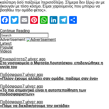
καλύτερη όσο παίζουμε περισσότερο. Σήμερα δεν ξέρω αν με
άκουγαν με τόσο κόσμο. Είμαι χαρούμενος που μπορώ να
βοηθάω την ομάδα φέτος».
Facebook
Twitter
Email
Pinterest
WhatsApp
LinkedIn
Telegram
Μοιραστ
Continue Reading
Advertisement
Latest
Popular
Videos
Επικαιρότητα
7 μήνες ago
Στο νοσοκομείο ο Μιρτσέα Λουτσέσκου, επιδεινώθηκε η
υγεία του
Ποδόσφαιρο
7 μήνες ago
«Πλέον έχουμε αλλάξει σαν ομάδα, παίξαμε σαν ένα»
Ποδόσφαιρο
7 μήνες ago
«Το πιο σημαντικό είναι η αυτοπεποίθηση των
ποδοσφαιριστών»
Ποδόσφαιρο
7 μήνες ago
«Πάμε να διεκδικήσουμε την οκτάδα»