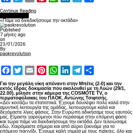
Continue Reading
Ποδόσφαιρο
«Πάμε να διεκδικήσουμε την οκτάδα»
Published
7 μήνες ago
on
23/01/2026
By
paokrevolution
Facebook
Twitter
Email
Pinterest
WhatsApp
LinkedIn
Telegram
Μοιραστ
Για την μεγάλη νίκη απέναντι στην Μπέτις (2-0) και την
εκτός έδρας δοκιμασία που ακολουθεί με τη Λυών (29/1,
22.00), μίλησε στην κάμερα της COSMOTE TV, ο
τερματοφύλακας του ΠΑΟΚ, Αντώνης Τσιφτσής.
«Δεν κοιτάζω τα στατιστικά. Έχουμε δουλέψει πολύ καλά στην
αμυντική λειτουργία της ομάδας, λειτουργούμε καλά και
δεχόμαστε λίγες φάσεις. Στην Ευρώπη αδικήσαμε τους εαυτούς
μας. Είμαστε χαρούμενοι που περάσαμε στην επόμενη φάση
και τώρα πάμε να διεκδικήσουμε την οκτάδα. Δεν τελειώσαμε
εδώ. Χαιρόμαστε σήμερα και από αύριο ξεκινάμε για το
επόμενο παιχνίδι. Έχουμε καλή χημεία με τους παίκτες, όλο και