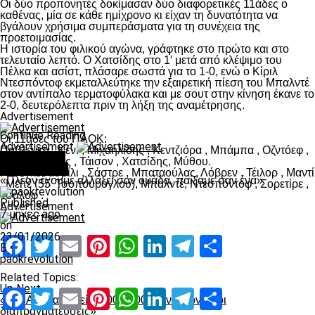
Οι δύο προπονητές δοκίμασαν δύο διαφορετικές 11άδες ο
καθένας, μία σε κάθε ημίχρονο κι είχαν τη δυνατότητα να
βγάλουν χρήσιμα συμπεράσματα για τη συνέχεια της
προετοιμασίας.
Η ιστορία του φιλικού αγώνα, γράφτηκε στο πρώτο και στο
τελευταίο λεπτό. Ο Χατσίδης στο 1′ μετά από κλέψιμο του
Πέλκα και ασίστ, πλάσαρε σωστά για το 1-0, ενώ ο Κίριλ
Ντεσπόντοφ εκμεταλλεύτηκε την εξαιρετική πίεση του Μπαλντέ
στον αντίπαλο τερματοφύλακα και με σουτ στην κίνηση έκανε το
2-0, δευτερόλεπτα πριν τη λήξη της αναμέτρησης.
Advertisement
Continue Reading
Οι 11άδες του ΠΑΟΚ:
Advertisement
Παβλένκα , Κένι , Μιχαηλίδης , Κεντζιόρα , Μπάμπα , Οζντόεφ ,
You may like
Μεϊτέ , Πέλκας , Τάισον , Χατσίδης, Μύθου.
Ποδόσφαιρο
Γκουγκεσασβίλι , Σάστρε , Μπαταούλας, Λόβρεν , Τέιλορ , Μαντί
«Πλέον έχουμε αλλάξει σαν ομάδα, παίξαμε σαν ένα»
, Μεϊτέ (55′ Τσοπούρογλου), Μπαλντέ, Ντεσπόντοφ , Σορετίρε ,
Τσάλοφ .
Published
Advertisement
7 μήνες ago
on
23/01/2026
Facebook
Twitter
Email
Pinterest
WhatsApp
LinkedIn
Telegram
Μοιραστ
By
paokrevolution
Related Topics:
Up Next
Facebook
Twitter
Email
Pinterest
WhatsApp
LinkedIn
Telegram
Μοιραστ
«Ο ΠΑΟΚ απαιτεί 20.000.000, συνεχίζονται οι
διαπραγματεύσεις»