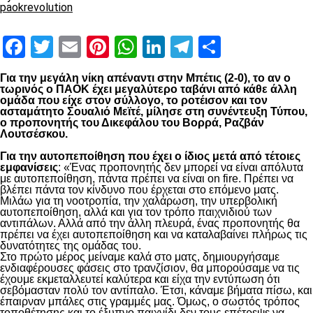
paokrevolution
Facebook
Twitter
Email
Pinterest
WhatsApp
LinkedIn
Telegram
Μοιραστ
Για την μεγάλη νίκη απέναντι στην Μπέτις (2-0), το αν ο
τωρινός ο ΠΑΟΚ έχει μεγαλύτερο ταβάνι από κάθε άλλη
ομάδα που είχε στον σύλλογο, το ροτέισον και τον
ασταμάτητο Σουαλιό Μεϊτέ, μίλησε στη συνέντευξη Τύπου,
ο προπονητής του Δικεφάλου του Βορρά, Ραζβάν
Λουτσέσκου.
Για την αυτοπεποίθηση που έχει ο ίδιος μετά από τέτοιες
εμφανίσεις
: «Ένας προπονητής δεν μπορεί να είναι απόλυτα
με αυτοπεποίθηση, πάντα πρέπει να είναι on fire. Πρέπει να
βλέπει πάντα τον κίνδυνο που έρχεται στο επόμενο ματς.
Μιλάω για τη νοοτροπία, την χαλάρωση, την υπερβολική
αυτοπεποίθηση, αλλά και για τον τρόπο παιχνιδιού των
αντιπάλων. Αλλά από την άλλη πλευρά, ένας προπονητής θα
πρέπει να έχει αυτοπεποίθηση και να καταλαβαίνει πλήρως τις
δυνατότητες της ομάδας του.
Στο πρώτο μέρος μείναμε καλά στο ματς, δημιουργήσαμε
ενδιαφέρουσες φάσεις στο τρανζίσιον, θα μπορούσαμε να τις
έχουμε εκμεταλλευτεί καλύτερα και είχα την εντύπωση ότι
σεβόμασταν πολύ τον αντίπαλο. Έτσι, κάναμε βήματα πίσω, και
έπαιρναν μπάλες στις γραμμές μας. Όμως, ο σωστός τρόπος
τοποθέτησης και το έξυπνο παιχνίδι δεν τους επέτρεψε να