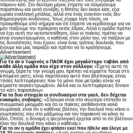
πάρουν κάτι. Στο δεύτερο μέρος έπρεπε να τολμήσουμε
παραπάνω και αυτό συνέβη, η Μπέτις δεν έκανε κάτι, είχε
ωραία εναλλαγή μπάλας, αλλά στο ένας εναντίον ενός δεν
δημιούργησε κινδύνους. Ίσως είχαμε λίγη πίεση, να
προκριθούμε από σήμερα και ότι έπρεπε να κερδίσουμε για να
μην παίξουμε την πρόκριση εκτός έδρας. Αλλά η ομάδα πρέπει
να έχει αυτή την αυτοπεποίθηση, όλοι οι παίκτες πρέπει να
είναι συγκεντρωμένοι, ο καθένας στον ρόλο του, να παίζουν με
τις δυνατότητες που έχουν, είναι ένας τρόπος δουλειάς που
έχουμε και μας ταιριάζει και πρέπει να το κρατήσουμε.
Advertisement
Για το αν ο τωρινός ο ΠΑΟΚ έχει μεγαλύτερο ταβάνι από
κάθε άλλη ομάδα που είχε στον σύλλογο:
«Έχετε αυτή τη
γνώμη, ξέρετε την γνώμη μου, πρέπει να είμαστε focus στο
επόμενο ματς, είναι περίπλοκο αυτό που βλέπουμε, είναι
τόσες λεπτομέρειες που το μόνο που μετράει είναι να
είμαστε συγκεντρωμένοι. Αλλά και οι λεπτομέρειες δίνουν
το κάτι παραπάνω».
Για τα δυο στοιχεία οι συνδυασμοί στα γκολ, δεν δέχεται
ευκαιρίες σοβαρές:
«Σίγουρα είναι στο ανώτερο επίπεδο το
πνευματικό μκομμάτι και ότι οι παίκτες αισθάνονται καλά
σωματικά, είναι ότι ο καθένας βλέπεις την δουλειά που κάνει ο
συμπαίκτης σου στο μάξιμουμ και τον παρακινεί να κάνει το
ίδιο, Οπότε, η δύναμη η ψυχολογική έρχεται από το ότι βλέπουν
όλοι την δουλειά που κάνει ο καθένας».
Για το αν η ομάδα έχει φτάσει εκεί που ήθελε και έλεγε με
18-20 ενεργούς παίκτες:
«Αυτό πρέπει να συμβαίνει,