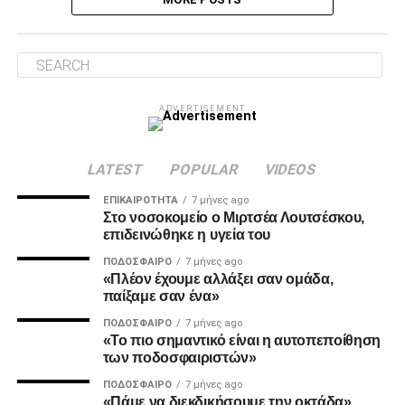
ADVERTISEMENT
LATEST
POPULAR
VIDEOS
ΕΠΙΚΑΙΡΌΤΗΤΑ
7 μήνες ago
Στο νοσοκομείο ο Μιρτσέα Λουτσέσκου,
επιδεινώθηκε η υγεία του
ΠΟΔΌΣΦΑΙΡΟ
7 μήνες ago
«Πλέον έχουμε αλλάξει σαν ομάδα,
παίξαμε σαν ένα»
ΠΟΔΌΣΦΑΙΡΟ
7 μήνες ago
«Το πιο σημαντικό είναι η αυτοπεποίθηση
των ποδοσφαιριστών»
ΠΟΔΌΣΦΑΙΡΟ
7 μήνες ago
«Πάμε να διεκδικήσουμε την οκτάδα»