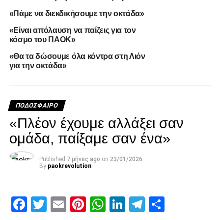
«Πάμε να διεκδικήσουμε την οκτάδα»
«Είναι απόλαυση να παίζεις για τον
κόσμο του ΠΑΟΚ»
Εννοείται πως στόχος μας είναι να κατακτήσουμε το
πρωτάθλημα. Η καλύτερη μου στιγμή στον ΠΑΟΚ είναι
«Θα τα δώσουμε όλα κόντρα στη Λιόν
όταν ήρθα εδώ».
για την οκτάδα»
Facebook
Twitter
Email
Pinterest
WhatsApp
LinkedIn
Telegram
Μοιρασ
ΠΟΔΌΣΦΑΙΡΟ
RELATED TOPICS:
FEATURED
«Πλέον έχουμε αλλάξει σαν
ομάδα, παίξαμε σαν ένα»
UP NEXT
«Κορυφαίος ο Γιακουμάκης, γι’ αυτό παίζει
συνέχεια ο Μεϊτέ»
Published
7 μήνες ago
on
23/01/2026
By
paokrevolution
DON'T MISS
«Είχαμε περισσότερη ένταση στο δεύτερο
ημίχρονο»
Facebook
Twitter
Email
Pinterest
WhatsApp
LinkedIn
Telegram
Μοιρασ