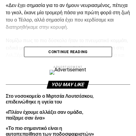
«Δεν έχει σημασία για το αν ήμουν νευριασμένος, πέτυχα
το γκολ, έκανε μία τρομερή πάσα για πρώτη φορά στη ζωή
του ο Τέιλορ, αλλά σημασία έχει που κερδίσαμε και
διατηρηθήκαμε στην κορυφή.
Νομίζω πως το πιο δύσκολο ήταν το πνευματικό κομμάτι,
ειδικά μετά από το παιχνίδι στη Γαλλία και απέναντι στη
CONTINUE READING
Λιλ.Ξέραμε πως ο Βόλος είναι μία πολύ καλή ομάδα και
που είναι ψηλά στη βαθμολογία, αλλά ξέραμε πως θα
ADVERTISEMENT
πρέπει να είμαστε έτοιμοι πνευματικά γι’ αυτό το παιχνίδι
και για να το κερδίσουμε.
YOU MAY LIKE
Έχουμε μία εξαιρετική ομάδα, ήρθαν πολύ καλοί παίκτες
Στο νοσοκομείο ο Μιρτσέα Λουτσέσκου,
και πρέπει να προχωρήσουμε για το επόμενο ματς. Δεν
επιδεινώθηκε η υγεία του
επιλέγουμε παιχνίδια πάντα τα κοιτάμε ένα ένα, εμείς θα
παλέψουμε σε κάθε ματς και στο τέλος θα κάνουμε ταμείο.
«Πλέον έχουμε αλλάξει σαν ομάδα,
παίξαμε σαν ένα»
«Το πιο σημαντικό είναι η
ADVERTISEMENT
αυτοπεποίθηση των ποδοσφαιριστών»