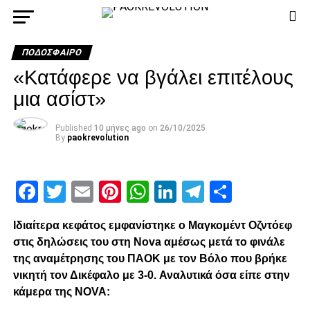
ΠΟΔΌΣΦΑΙΡΟ
«Κατάφερε να βγάλει επιτέλους
μια ασίστ»
Published
10 μήνες ago
on
26/10/2025
By
paokrevolution
Facebook
Twitter
Email
Pinterest
WhatsApp
LinkedIn
Telegram
Μοιρασ
Ιδιαίτερα κεφάτος εμφανίστηκε ο Μαγκομέντ Οζντόεφ
στις δηλώσεις του στη Nova αμέσως μετά το φινάλε
της αναμέτρησης του ΠΑΟΚ με τον Βόλο που βρήκε
νικητή τον Δικέφαλο με 3-0.
Αναλυτικά όσα είπε στην
κάμερα της NOVA: