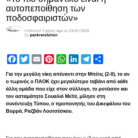
αυτοπεποίθηση των
ποδοσφαιριστών»
Published
7 μήνες ago
on
23/01/2026
By
paokrevolution
Facebook
Twitter
Email
Pinterest
WhatsApp
LinkedIn
Telegram
Μοιρασ
Για την μεγάλη νίκη απέναντι στην Μπέτις (2-0), το αν
ο τωρινός ο ΠΑΟΚ έχει μεγαλύτερο ταβάνι από κάθε
άλλη ομάδα που είχε στον σύλλογο, το ροτέισον και
τον ασταμάτητο Σουαλιό Μεϊτέ, μίλησε στη
συνέντευξη Τύπου, ο προπονητής του Δικεφάλου του
Βορρά, Ραζβάν Λουτσέσκου.