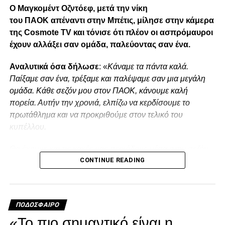
paokrevolution
Ο Μαγκομέντ Οζντόεφ, μετά την νίκη
του ΠΑΟΚ απέναντι στην Μπέτις, μίλησε στην κάμερα
της Cosmote TV και τόνισε ότι πλέον οι ασπρόμαυροι
έχουν αλλάξει σαν ομάδα, παλεύοντας σαν ένα.
Αναλυτικά όσα δήλωσε
: «
Κάναμε τα πάντα καλά.
Παίξαμε σαν ένα, τρέξαμε και παλέψαμε σαν μια μεγάλη
ομάδα. Κάθε σεζόν μου στον ΠΑΟΚ, κάνουμε καλή
πορεία. Αυτήν την χρονιά, ελπίζω να κερδίσουμε το
πρωτάθλημα και να προκριθούμε στον τελικό του
κυπέλλου.
Θα έχουμε και τις κακές μας περιόδους μέσα στην σεζόν,
CONTINUE READING
είναι φυσιολογικό. Παίζουμε σε κάθε παιχνίδι για την νίκη.
Χάσαμε κάποιους βαθμούς λόγω συγκέντρωσης αλλά
πλέον έχουμε αλλάξει σαν ομάδα».
Facebook
Twitter
Email
Pinterest
WhatsApp
LinkedIn
Telegram
Μοιρασ
ΠΟΔΌΣΦΑΙΡΟ
«Το πιο σημαντικό είναι η