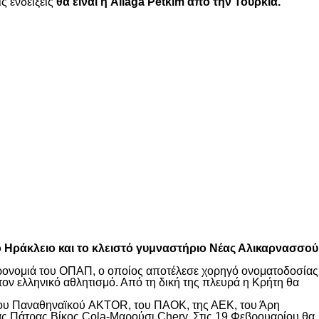
ς ενδείξεις
θα είναι η Aliaga Petkim από την Τουρκία.
το Ηράκλειο και το κλειστό γυμναστήριο Νέας Αλικαρνασσού
ληρονομιά του ΟΠΑΠ, ο οποίος αποτέλεσε χορηγό ονοματοδοσίας
τον ελληνικό αθλητισμό. Από τη δική της πλευρά η Κρήτη θα
 του Παναθηναϊκού AKTOR, του ΠΑΟΚ, της ΑΕΚ, του Άρη
ς Πάτρας Βίκος Cola-Μαρούσι Chery. Στις 19 Φεβρουαρίου θα