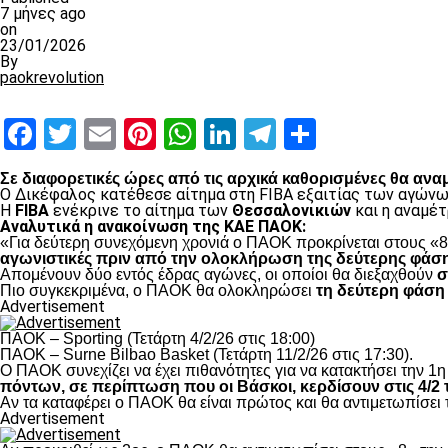
7 μήνες ago
on
23/01/2026
By
paokrevolution
Facebook
Twitter
Email
Pinterest
WhatsApp
LinkedIn
Telegram
Μοιραστ
Σε διαφορετικές ώρες από τις αρχικά καθορισμένες θα ανα
Ο Δικέφαλος κατέθεσε αίτημα στη FIBA εξαιτίας των αγώνω
Η
FIBA
ενέκρινε το αίτημα των
Θεσσαλονικιών
και η αναμέ
Αναλυτικά η ανακοίνωση της ΚΑΕ ΠΑΟΚ:
«Για δεύτερη συνεχόμενη χρονιά ο ΠΑΟΚ προκρίνεται στους «8
αγωνιστικές πριν από την ολοκλήρωση της δεύτερης φάση
Απομένουν δύο εντός έδρας αγώνες, οι οποίοι θα διεξαχθούν
σ
Πιο συγκεκριμένα, ο ΠΑΟΚ θα ολοκληρώσει
τη δεύτερη φάση
Advertisement
ΠΑΟΚ – Sporting (Τετάρτη 4/2/26 στις 18:00)
ΠΑΟΚ – Surne Bilbao Basket (Τετάρτη 11/2/26 στις 17:30).
Ο ΠΑΟΚ συνεχίζει να έχει πιθανότητες για να κατακτήσει την 1η 
πόντων, σε περίπτωση που οι Βάσκοι, κερδίσουν στις 4/2 τ
Αν τα καταφέρει ο ΠΑΟΚ θα είναι πρώτος και θα αντιμετωπίσει
Advertisement