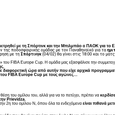
είτε
μετρηθεί με τη Σπόρτινκ και την Μπιλμπάο ο ΠΑΟΚ για το 
ν της ποδοσφαιρικής ομάδας με τον Παναθηναϊκό για τα
ημι
τρηση με τη
Σπόρτινγκ
(04/02) θα γίνει στις 18:00 και το ματ
» του FIBA Europe Cup. H ομάδα μας εξασφάλισε την συμμετοχ
ς.
ε διαφορετική ώρα από αυτήν που είχε αρχικά προγραμματ
 του FIBA Europe Cup με τους αγώνες…
θέση του ομίλου του, αλλά για να το πετύχει, πρέπει να
κερδίσε
ην Prievidza.
 την 2η του ομίλου Ν, όπου όλα τα ενδεχόμενα
είναι πιθανά μετ