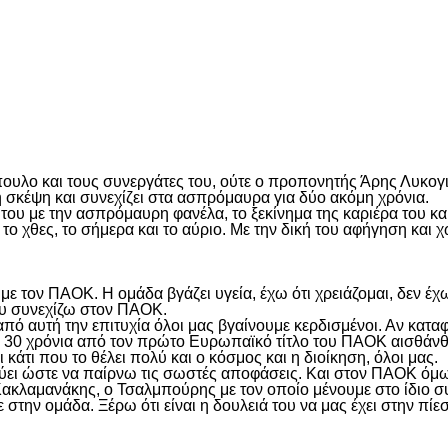
είτε
ουλο και τους συνεργάτες του, ούτε ο προπονητής Άρης Λυκογι
σκέψη και συνεχίζει στα ασπρόμαυρα για δύο ακόμη χρόνια.
 του με την ασπρόμαυρη φανέλα, το ξεκίνημα της καριέρα του κ
το χθες, το σήμερα και το αύριο. Με την δική του αφήγηση και
ε τον ΠΑΟΚ. Η ομάδα βγάζει υγεία, έχω ότι χρειάζομαι, δεν έ
ου συνεχίζω στον ΠΑΟΚ.
πό αυτή την επιτυχία όλοι μας βγαίνουμε κερδισμένοι. Αν καταφέ
τα 30 χρόνια από τον πρώτο Ευρωπαϊκό τίτλο του ΠΑΟΚ αισθάνθ
 κάτι που το θέλει πολύ και ο κόσμος και η διοίκηση, όλοι μας.
λεύει ώστε να παίρνω τις σωστές αποφάσεις. Και στον ΠΑΟΚ όμ
Κακλαμανάκης, ο Τσαλμπούρης με τον οποίο μένουμε στο ίδιο συ
ην ομάδα. Ξέρω ότι είναι η δουλειά του να μας έχει στην πίεση