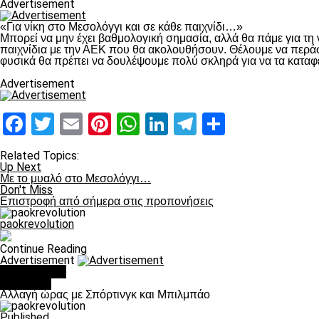
Advertisement
«Για νίκη στο Μεσολόγγι και σε κάθε παιχνίδι…»
Μπορεί να μην έχει βαθμολογική σημασία, αλλά θα πάμε για τη 
παιχνίδια με την ΑΕΚ που θα ακολουθήσουν. Θέλουμε να περάσο
φυσικά θα πρέπει να δουλέψουμε πολύ σκληρά για να τα καταφ
Advertisement
Facebook
Twitter
Email
Pinterest
WhatsApp
LinkedIn
Telegram
Μοιραστ
Related Topics:
Up Next
Με το μυαλό στο Μεσολόγγι…
Don't Miss
Επιστροφή από σήμερα στις προπονήσεις
paokrevolution
Continue Reading
Advertisement
You may like
Μπάσκετ
Αλλαγή ώρας με Σπόρτινγκ και Μπιλμπάο
Published