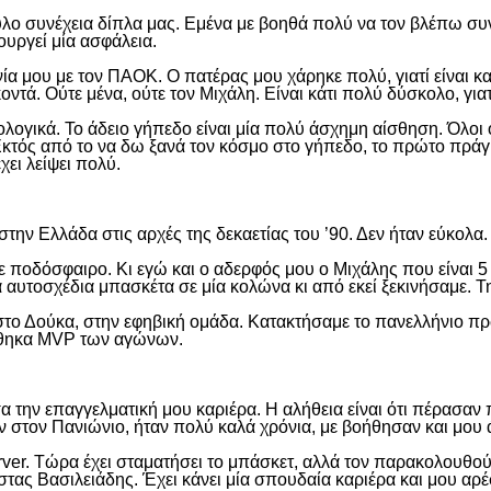
λο συνέχεια δίπλα μας. Εμένα με βοηθά πολύ να τον βλέπω συνέχ
ουργεί μία ασφάλεια.
ία μου με τον ΠΑΟΚ. Ο πατέρας μου χάρηκε πολύ, γιατί είναι 
οντά. Ούτε μένα, ούτε τον Μιχάλη. Είναι κάτι πολύ δύσκολο, γι
ογικά. Το άδειο γήπεδο είναι μία πολύ άσχημη αίσθηση. Όλοι ο
Εκτός από το να δω ξανά τον κόσμο στο γήπεδο, το πρώτο πράγμ
χει λείψει πολύ.
 στην Ελλάδα στις αρχές της δεκαετίας του ’90. Δεν ήταν εύκο
ε ποδόσφαιρο. Κι εγώ και ο αδερφός μου ο Μιχάλης που είναι 5
ία αυτοσχέδια μπασκέτα σε μία κολώνα κι από εκεί ξεκινήσαμε. 
στο Δούκα, στην εφηβική ομάδα. Κατακτήσαμε το πανελλήνιο π
είχθηκα MVP των αγώνων.
 την επαγγελματική μου καριέρα. Η αλήθεια είναι ότι πέρασαν
 στον Πανιώνιο, ήταν πολύ καλά χρόνια, με βοήθησαν και μου 
rver. Τώρα έχει σταματήσει το μπάσκετ, αλλά τον παρακολουθο
ας Βασιλειάδης. Έχει κάνει μία σπουδαία καριέρα και μου αρέσ