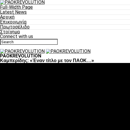
Full-Width Page
Latest News
Αρχική
Επικοινωνία
Πρωτοσέλιδο
Στοίχημα
Connect with us
PAOKREVOLUTION
Καμπερίδης: «Έναν τίτλο με τον ΠΑΟΚ…»
Ποδόσφαιρο
«Πλέον έχουμε αλλάξει σαν ομάδα, παίξαμε σαν ένα»
«Το πιο σημαντικό είναι η αυτοπεποίθηση των ποδοσφαιριστώ
«Πάμε να διεκδικήσουμε την οκτάδα»
«Είναι απόλαυση να παίζεις για τον κόσμο του ΠΑΟΚ»
«Θα τα δώσουμε όλα κόντρα στη Λιόν για την οκτάδα»
Μπάσκετ
Αλλαγή ώρας με Σπόρτινγκ και Μπιλμπάο