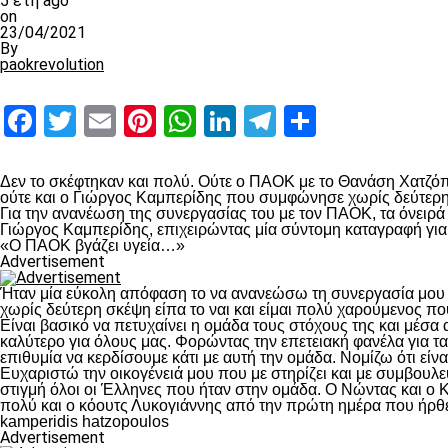
5 έτη ago
on
23/04/2021
By
paokrevolution
Facebook
Twitter
Email
Pinterest
WhatsApp
LinkedIn
Telegram
Μοιραστ
Δεν το σκέφτηκαν και πολύ. Ούτε ο ΠΑΟΚ με το Θανάση Χατζόπ
ούτε και ο Γιώργος Καμπερίδης που συμφώνησε χωρίς δεύτερη 
Για την ανανέωση της συνεργασίας του με τον ΠΑΟΚ, τα όνειρά
Γιώργος Καμπερίδης, επιχειρώντας μία σύντομη καταγραφή για 
«Ο ΠΑΟΚ βγάζει υγεία…»
Advertisement
Ήταν μία εύκολη απόφαση το να ανανεώσω τη συνεργασία μου μ
χωρίς δεύτερη σκέψη είπα το ναι και είμαι πολύ χαρούμενος π
Είναι βασικό να πετυχαίνει η ομάδα τους στόχους της και μέσα α
καλύτερο για όλους μας. Φορώντας την επετειακή φανέλα για 
επιθυμία να κερδίσουμε κάτι με αυτή την ομάδα. Νομίζω ότι είναι
Ευχαριστώ την οικογένειά μου που με στηρίζει και με συμβου
στιγμή όλοι οι Έλληνες που ήταν στην ομάδα. Ο Νώντας και ο 
πολύ και ο κόουτς Λυκογιάννης από την πρώτη ημέρα που ήρθε στ
kamperidis hatzopoulos
Advertisement