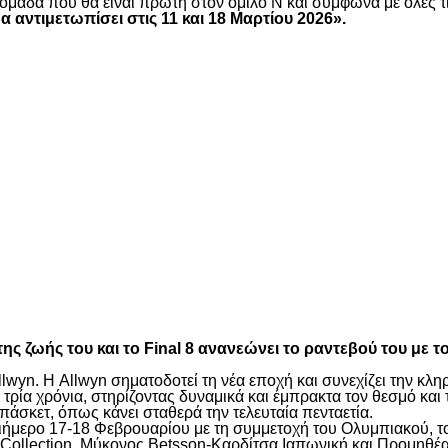
ομάδα που θα είναι πρώτη στον όμιλο Ν και σύμφωνα με όλες τι
α αντιμετωπίσει στις 11 και 18 Μαρτίου 2026».
είτε
είτε
ς ζωής του και το Final 8 ανανεώνει το ραντεβού του με 
lwyn. Η Allwyn σηματοδοτεί τη νέα εποχή και συνεχίζει την κ
ρία χρόνια, στηρίζοντας δυναμικά και έμπρακτα τον θεσμό και 
πάσκετ, όπως κάνει σταθερά την τελευταία πενταετία.
 διήμερο 17-18 Φεβρουαρίου με τη συμμετοχή του Ολυμπιακού,
Collection, Μύκονος Betsson-Καρδίτσα Ιαπωνική και Προμηθέα