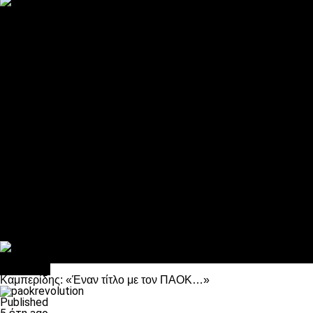
ΠΑΟΚ και τηλεοπτικά: αποκλειστικά απόφαση Σαββίδη
Αντίπαλοι
Νέα προβλήματα στην Μπέτις πριν την Τούμπα
Επίσημο «stop» στους φίλους του ΠΑΟΚ στο Αγρίνιο
Η Λιόν «σφυροκόπησε» τη Μονακό και πλησιάζει στο Champio
ΠΑΟΚ: Τι έκαναν οι αντίπαλοί του στο Europa League
Η Ριέκα διέκοψε την εγγραφή μελών ενόψει… ΠΑΟΚ
Διάφορα
Πέθανε ο μπαμπάς του Γιαννάκη, Λουκάς Μήλιος
ΣΦ ΠΑΟΚ Θύρα 4: Ανακοίνωσε οδική εκδρομή για τον αγώνα με
Κανείς δεν ξέχασε τα έξι αετόπουλα
Στο OPEN τα προκριματικά, στη NOVA τα του πρωταθλήματος
Σαν σήμερα: Οταν “έφυγε” ο Λόραντ
Μπάσκετ
Καμπερίδης: «Έναν τίτλο με τον ΠΑΟΚ…»
Published