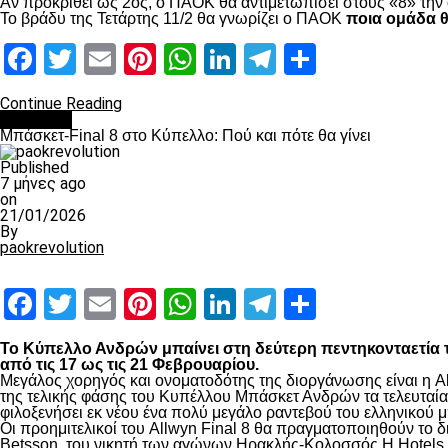
Αν προκριθεί ως 2ος, ο ΠΑΟΚ θα αντιμετωπίσει στους «8» την 
Το βράδυ της Τετάρτης 11/2 θα γνωρίζει ο ΠΑΟΚ
ποια ομάδα θ
Facebook
Twitter
Email
Pinterest
WhatsApp
LinkedIn
Telegram
Μοιραστ
Continue Reading
Μπάσκετ
Μπάσκετ-Final 8 στο Κύπελλο: Πού και πότε θα γίνει
Published
7 μήνες ago
on
21/01/2026
By
paokrevolution
Facebook
Twitter
Email
Pinterest
WhatsApp
LinkedIn
Telegram
Μοιραστ
Το Κύπελλο Ανδρών μπαίνει στη δεύτερη πεντηκονταετία τη
από τις 17 ως τις 21 Φεβρουαρίου.
Μεγάλος χορηγός και ονοματοδότης της διοργάνωσης είναι η Al
της τελικής φάσης του Κυπέλλου Μπάσκετ Ανδρών τα τελευταία τ
φιλοξενήσει εκ νέου ένα πολύ μεγάλο ραντεβού του ελληνικού μ
Οι προημιτελικοί του Allwyn Final 8 θα πραγματοποιηθούν το
Betsson, του νικητή των αγώνων Ηρακλής-Κολοσσός H Hotels 