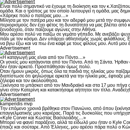
Είναι πολύ σημαντικό να έχουμε τη διοίκηση και τον κ.Χατζόπου
ομάδα. Και ο τρόπος με τον οποίο λειτουργεί η ομάδα, μας δημι
«Χάρηκε πολύ ο πατέρας μου…»
Μίλησα με τον πατέρα μου και τον αδερφό μου μετά την συμφων
περιορισμούς δεν έχει φέτος τη δυνατότητα να μας βλέπει από κ
ξενοδοχείο, όταν παίζουμε αγώνες στην Αθήνα.
Μου αρέσει πολύ να παίζω σε γεμάτο γήπεδο. Με ανεβάζει ψυχολ
πάλι με τον κόσμο. Δεν υπάρχει αθλητισμός χωρίς φιλάθλους. 
να βγω έξω και να πιω ένα καφέ με τους φίλους μου. Αυτό μου έ
Advertisement
«Η καταγωγή μας είναι από τον Πόντο…»
Οι γονείς μου κατάγονται από τον Πόντο. Από τη Σάντα. Ήρθαν
δεν ήταν αρκετό. Προσπάθησαν όμως πολύ.
Όταν ήμουν μικρός, όπως όλα τα παιδιά της ηλικίας μου παίζαμ
διαπίστωσε ότι ψηλώσαμε αρκετά για την ηλικία μας, έφτιαξε μ
ζήλεψα και τον ακολούθησα.
Ξεκίνησα το μπάσκετ από τον Μανδραϊκό και στα 17 μου πήγα 
γίνει στην Κατερίνη και κατακτήσαμε αήττητοι τον τίτλο. Αναδ
Advertisement
kamperidis mvp
Την επόμενο χρονιά βρέθηκα στον Πανιώνιο, από όπου ξεκίνησα
επαγγελματικής μου καριέρας. Παρά τις δυσκολίες που υπήρχαν
«Kyle Corver και Κώστας Βασιλειάδης…»
Μπορεί να φανεί παράξενο, αλλά τα είδωλό μου ήταν ο Kyle Co
έπαιζε και σούταρε. Από Έλληνες, μου αρέσει πάρα πολύ ο Κώστ