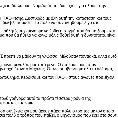
εια δίπλα μας. Νομίζω ότι το ίδιο ισχύει για όλους στην
και ΠΑΟΚτσής. Δυστυχώς με όλη αυτή την κατάσταση και τους
ατί δεν βλεπόμαστε. Το πολύ να συναντηθούμε λίγο στο
ι αθλητές περιμένουμε να έρθει η στιγμή που θα παίξουμε και
α που θα ήθελα να κάνω μόλις δοθεί αυτή η δυνατότητα, είναι
λα. Έπρεπε να μάθουν τη γλώσσα. Μιλούσαν ποντιακά, αλλά αυτό
 χρόνια μεγαλύτερος από μένα. Ο πατέρας μου, όταν
Την αρχή έκανε ο Μιχάλης. Όπως συμβαίνει με όλα τα αδέρφια,
ρωτάθλημα. Κερδίσαμε και τον ΠΑΟΚ στους αγώνες που είχαν
 πολύ γρήγορα αυτά τα πρώτα τέσσερα χρόνια της
άρεσε ως εμπειρία.
ύσα συνέχεια και μου άρεσε πάρα πολύ ο τρόπος με τον οποίο
ει πολύ ο τρόπος που παίζει, ο μηχανισμός που έχει στο σουτ.