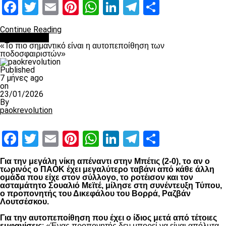
Facebook
Twitter
Email
Pinterest
WhatsApp
LinkedIn
Telegram
Μοιραστ
Continue Reading
Ποδόσφαιρο
«Το πιο σημαντικό είναι η αυτοπεποίθηση των
ποδοσφαιριστών»
Published
7 μήνες ago
on
23/01/2026
By
paokrevolution
Facebook
Twitter
Email
Pinterest
WhatsApp
LinkedIn
Telegram
Μοιραστ
Για την μεγάλη νίκη απέναντι στην Μπέτις (2-0), το αν ο
τωρινός ο ΠΑΟΚ έχει μεγαλύτερο ταβάνι από κάθε άλλη
ομάδα που είχε στον σύλλογο, το ροτέισον και τον
ασταμάτητο Σουαλιό Μεϊτέ, μίλησε στη συνέντευξη Τύπου,
ο προπονητής του Δικεφάλου του Βορρά, Ραζβάν
Λουτσέσκου.
Για την αυτοπεποίθηση που έχει ο ίδιος μετά από τέτοιες
εμφανίσεις
: «Ένας προπονητής δεν μπορεί να είναι απόλυτα