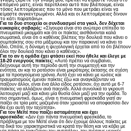
επόμενο ματς, είναι περίπλοκο αυτό που βλέπουμε, είναι
τόσες λεπτομέρειες που το μόνο που μετράει είναι να
είμαστε συγκεντρωμένοι. Αλλά και οι λεπτομέρειες δίνουν
το κάτι παραπάνω».
Για τα δυο στοιχεία οι συνδυασμοί στα γκολ, δεν δέχεται
ευκαιρίες σοβαρές:
«Σίγουρα είναι στο ανώτερο επίπεδο το
πνευματικό μκομμάτι και ότι οι παίκτες αισθάνονται καλά
σωματικά, είναι ότι ο καθένας βλέπεις την δουλειά που κάνει ο
συμπαίκτης σου στο μάξιμουμ και τον παρακινεί να κάνει το
ίδιο, Οπότε, η δύναμη η ψυχολογική έρχεται από το ότι βλέπουν
όλοι την δουλειά που κάνει ο καθένας».
Για το αν η ομάδα έχει φτάσει εκεί που ήθελε και έλεγε με
18-20 ενεργούς παίκτες:
«Αυτό πρέπει να συμβαίνει,
δείχνουμε αυτή την περίοδο αυτή την συμμετοχή και την
ενότητα, αν και το ροτέισον είναι μικρότερης έκτασης σε σχέση
με τα προηγούμενα χρόνια. Αυτό έχει να κάνει με ιώσεις και
τραυματισμούς έμεναν παίκτες έξω και αναγκάζονταν να
παίξουν άλλοι, είναι ένα άλλο είδος ροτέσιον, όχι αυτό με 6-7
παίκτες να αλλάζουν ανά παιχνίδι. Αλλά συνολικά το γκρουπ
λειτουργεί μαζί και κάνει μία θυσία όλοι μαζί για την ομάδα. Το
πιο σημαντικό, όμως, είναι η πνευματική φρεσκάδα γιατί αν
παίξει σε τρία ματς μαζεμένα όταν χρειαστεί να αποφασίσει δεν
θα έχει αυτή την ταχύτητα».
Για τον Μεϊτέ που παίζει ασταμάτητα και έχει
φρεσκάδα:
«Δεν έχει πάντα πνευματική φρεσκάδα, το
πρόβλημα με τον Μεϊτέ είναι ότι δεν έχουμε άλλους παίκτες με
τα δικά του χαρακτηριστικά να κρατά την θέση και να κόβει με
μία πάσα το τρανζίσιον του αντιπάλου, τον πιέσαμε μερικές