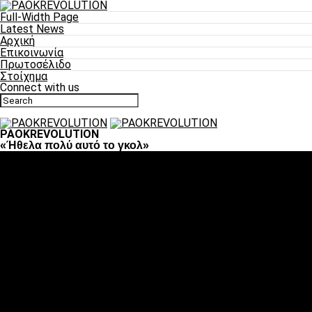
Full-Width Page
Latest News
Αρχική
Επικοινωνία
Πρωτοσέλιδο
Στοίχημα
Connect with us
PAOKREVOLUTION
«Ήθελα πολύ αυτό το γκολ»
Ποδόσφαιρο
«Πλέον έχουμε αλλάξει σαν ομάδα, παίξαμε σαν ένα»
«Το πιο σημαντικό είναι η αυτοπεποίθηση των
ποδοσφαιριστών»
«Πάμε να διεκδικήσουμε την οκτάδα»
«Είναι απόλαυση να παίζεις για τον κόσμο του ΠΑΟΚ»
«Θα τα δώσουμε όλα κόντρα στη Λιόν για την οκτάδα»
Μπάσκετ