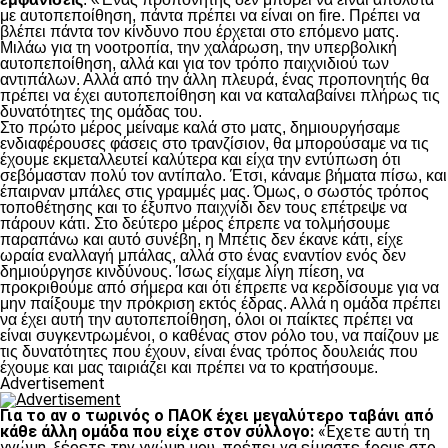
με αυτοπεποίθηση, πάντα πρέπει να είναι on fire. Πρέπει να
βλέπει πάντα τον κίνδυνο που έρχεται στο επόμενο ματς.
Μιλάω για τη νοοτροπία, την χαλάρωση, την υπερβολική
αυτοπεποίθηση, αλλά και για τον τρόπο παιχνιδιού των
αντιπάλων. Αλλά από την άλλη πλευρά, ένας προπονητής θα
πρέπει να έχει αυτοπεποίθηση και να καταλαβαίνει πλήρως τις
δυνατότητες της ομάδας του.
Στο πρώτο μέρος μείναμε καλά στο ματς, δημιουργήσαμε
ενδιαφέρουσες φάσεις στο τρανζίσιον, θα μπορούσαμε να τις
έχουμε εκμεταλλευτεί καλύτερα και είχα την εντύπωση ότι
σεβόμασταν πολύ τον αντίπαλο. Έτσι, κάναμε βήματα πίσω, και
έπαιρναν μπάλες στις γραμμές μας. Όμως, ο σωστός τρόπος
τοποθέτησης και το έξυπνο παιχνίδι δεν τους επέτρεψε να
πάρουν κάτι. Στο δεύτερο μέρος έπρεπε να τολμήσουμε
παραπάνω και αυτό συνέβη, η Μπέτις δεν έκανε κάτι, είχε
ωραία εναλλαγή μπάλας, αλλά στο ένας εναντίον ενός δεν
δημιούργησε κινδύνους. Ίσως είχαμε λίγη πίεση, να
προκριθούμε από σήμερα και ότι έπρεπε να κερδίσουμε για να
μην παίξουμε την πρόκριση εκτός έδρας. Αλλά η ομάδα πρέπει
να έχει αυτή την αυτοπεποίθηση, όλοι οι παίκτες πρέπει να
είναι συγκεντρωμένοι, ο καθένας στον ρόλο του, να παίζουν με
τις δυνατότητες που έχουν, είναι ένας τρόπος δουλειάς που
έχουμε και μας ταιριάζει και πρέπει να το κρατήσουμε.
Advertisement
Για το αν ο τωρινός ο ΠΑΟΚ έχει μεγαλύτερο ταβάνι από
κάθε άλλη ομάδα που είχε στον σύλλογο:
«Έχετε αυτή τη
γνώμη, ξέρετε την γνώμη μου, πρέπει να είμαστε focus στο