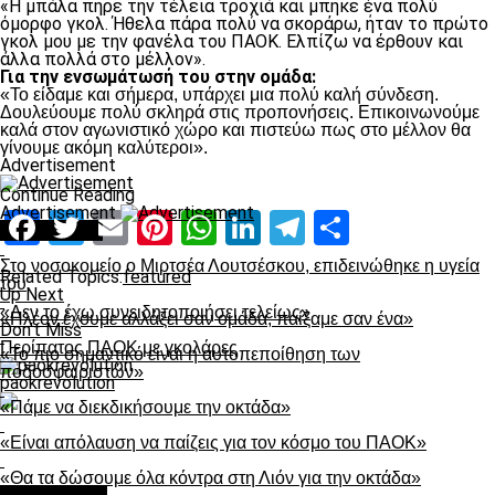
«Η μπάλα πήρε την τέλεια τροχιά και μπήκε ένα πολύ
όμορφο γκολ. Ήθελα πάρα πολύ να σκοράρω, ήταν το πρώτο
γκολ μου με την φανέλα του ΠΑΟΚ. Ελπίζω να έρθουν και
άλλα πολλά στο μέλλον».
Για την ενσωμάτωσή του στην ομάδα:
«Το είδαμε και σήμερα, υπάρχει μια πολύ καλή σύνδεση.
Δουλεύουμε πολύ σκληρά στις προπονήσεις. Επικοινωνούμε
καλά στον αγωνιστικό χώρο και πιστεύω πως στο μέλλον θα
γίνουμε ακόμη καλύτεροι».
Advertisement
Continue Reading
Advertisement
Facebook
Twitter
Email
Pinterest
WhatsApp
LinkedIn
Telegram
Μοιραστ
You may like
Στο νοσοκομείο ο Μιρτσέα Λουτσέσκου, επιδεινώθηκε η υγεία
Related Topics:
featured
του
Up Next
«Δεν το έχω συνειδητοποιήσει τελείως»
«Πλέον έχουμε αλλάξει σαν ομάδα, παίξαμε σαν ένα»
Don't Miss
Περίπατος ΠΑΟΚ με γκολάρες
«Το πιο σημαντικό είναι η αυτοπεποίθηση των
ποδοσφαιριστών»
paokrevolution
«Πάμε να διεκδικήσουμε την οκτάδα»
«Είναι απόλαυση να παίζεις για τον κόσμο του ΠΑΟΚ»
«Θα τα δώσουμε όλα κόντρα στη Λιόν για την οκτάδα»