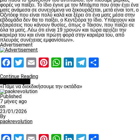
φορές να παίξει. Το ίδιο έγινε με τον Μπάμπα που όταν έχει ένα
ματς ανάμεσα σε συνεχόμενα να ξεκουράζεται, μετά είναι τοπ, ο
Οζντόεφ που είναι πολύ καλά και ξέρει ότι ένα ματς μέσα στην
εβδομάδα δεν θα το παίξει, ο Κεντζιόρα το ίδιο. Υπάρχουν και
εξαιρέσεις που κάνουν θυσίες, όπως ο Τάισον, που παίζει σε
όλα τα ματς. Λέω ότι είναι 19 χρονών και τώρα αρχίζει την
καριέρα του και είναι πρώτη φορά στην καριέρα του, από
πλευράς συνέχειας εμφανίσεων».
Advertisement
Facebook
Twitter
Email
Pinterest
WhatsApp
LinkedIn
Telegram
Μοιραστ
Continue Reading
Ποδόσφαιρο
«Πάμε να διεκδικήσουμε την οκτάδα»
Published
7 μήνες ago
on
23/01/2026
By
paokrevolution
Facebook
Twitter
Email
Pinterest
WhatsApp
LinkedIn
Telegram
Μοιραστ