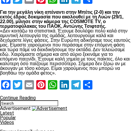
Για την μεγάλη νίκη απέναντι στην Μπέτις (2-0) και την
εκτός έδρας δοκιμασία που ακολουθεί με τη Λυών (29/1,
22.00), μίλησε στην κάμερα της COSMOTE TV, ο
τερματοφύλακας του ΠΑΟΚ, Αντώνης Τσιφτσής.
«Δεν κοιτάζω τα στατιστικά. Έχουμε δουλέψει πολύ καλά στην
αμυντική λειτουργία της ομάδας, λειτουργούμε καλά και
δεχόμαστε λίγες φάσεις. Στην Ευρώπη αδικήσαμε τους εαυτούς
μας. Είμαστε χαρούμενοι που περάσαμε στην επόμενη φάση
και τώρα πάμε να διεκδικήσουμε την οκτάδα. Δεν τελειώσαμε
εδώ. Χαιρόμαστε σήμερα και από αύριο ξεκινάμε για το
επόμενο παιχνίδι. Έχουμε καλή χημεία με τους παίκτες, όλο και
καλύτερη όσο παίζουμε περισσότερο. Σήμερα δεν ξέρω αν με
άκουγαν με τόσο κόσμο. Είμαι χαρούμενος που μπορώ να
βοηθάω την ομάδα φέτος».
Facebook
Twitter
Email
Pinterest
WhatsApp
LinkedIn
Telegram
Μοιραστ
Continue Reading
Advertisement
Latest
Popular
Videos