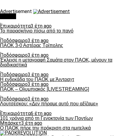
Advertisement
Τάσεις
Επικαιρότητα
3 έτη ago
Το παρασκήνιο πίσω από το πανό
Ποδόσφαιρο
3 έτη ago
ΠΑΟΚ 3-0 Αστέρας Τρίπολης
Ποδόσφαιρο
3 έτη ago
Έκλεισε η μεταγραφή Σαμάτα στον ΠΑΟΚ, μένουν τα
διαδικαστικά
Ποδόσφαιρο
3 έτη ago
Η ενδεκάδα του ΠΑΟΚ με Άιντραχτ
Ποδόσφαιρο
3 έτη ago
ΠΑΟΚ – Ολυμπιακός [LIVESTREAMING]
Ποδόσφαιρο
3 έτη ago
Λουτσέσκου: «Δεν πήραμε αυτό που αξίζαμε»
Επικαιρότητα
6 έτη ago
101 χρόνια από τη Γενοκτονία των Ποντίων
Μπάσκετ
3 έτη ago
Ο ΠΑΟΚ πήρε την πρόκριση στα ημιτελικά