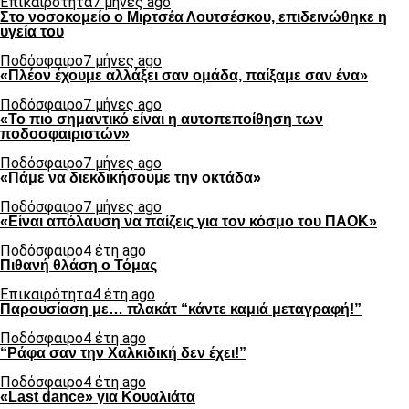
Επικαιρότητα
7 μήνες ago
Στο νοσοκομείο ο Μιρτσέα Λουτσέσκου, επιδεινώθηκε η
υγεία του
Ποδόσφαιρο
7 μήνες ago
«Πλέον έχουμε αλλάξει σαν ομάδα, παίξαμε σαν ένα»
Ποδόσφαιρο
7 μήνες ago
«Το πιο σημαντικό είναι η αυτοπεποίθηση των
ποδοσφαιριστών»
Ποδόσφαιρο
7 μήνες ago
«Πάμε να διεκδικήσουμε την οκτάδα»
Ποδόσφαιρο
7 μήνες ago
«Είναι απόλαυση να παίζεις για τον κόσμο του ΠΑΟΚ»
Ποδόσφαιρο
4 έτη ago
Πιθανή θλάση ο Τόμας
Επικαιρότητα
4 έτη ago
Παρουσίαση με… πλακάτ “κάντε καμιά μεταγραφή!”
Ποδόσφαιρο
4 έτη ago
“Ράφα σαν την Χαλκιδική δεν έχει!”
Ποδόσφαιρο
4 έτη ago
«Last dance» για Κουαλιάτα