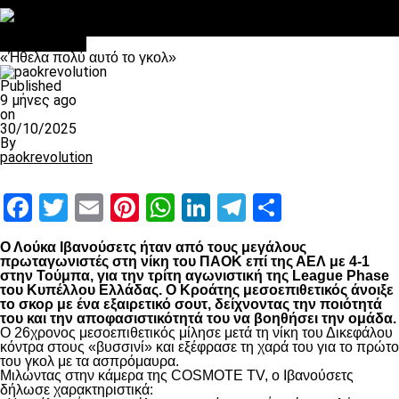
Στο OPEN τα προκριματικά, στη NOVA τα του πρωταθλήματος
Σαν σήμερα: Οταν “έφυγε” ο Λόραντ
Ποδόσφαιρο
«Ήθελα πολύ αυτό το γκολ»
Published
9 μήνες ago
on
30/10/2025
By
paokrevolution
Facebook
Twitter
Email
Pinterest
WhatsApp
LinkedIn
Telegram
Μοιραστ
Ο Λούκα Ιβανούσετς ήταν από τους μεγάλους
πρωταγωνιστές στη νίκη του ΠΑΟΚ επί της ΑΕΛ με 4-1
στην Τούμπα, για την τρίτη αγωνιστική της League Phase
του Κυπέλλου Ελλάδας. Ο Κροάτης μεσοεπιθετικός άνοιξε
το σκορ με ένα εξαιρετικό σουτ, δείχνοντας την ποιότητά
του και την αποφασιστικότητά του να βοηθήσει την ομάδα.
Ο 26χρονος μεσοεπιθετικός μίλησε μετά τη νίκη του Δικεφάλου
κόντρα στους «βυσσινί» και εξέφρασε τη χαρά του για το πρώτο
του γκολ με τα ασπρόμαυρα.
Μιλώντας στην κάμερα της COSMOTE TV, ο Ιβανούσετς
δήλωσε χαρακτηριστικά: