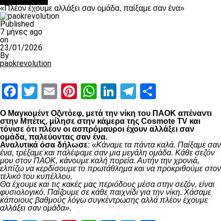
Ποδόσφαιρο
«Πλέον έχουμε αλλάξει σαν ομάδα, παίξαμε σαν ένα»
Published
7 μήνες ago
on
23/01/2026
By
paokrevolution
Facebook
Twitter
Email
Pinterest
WhatsApp
LinkedIn
Telegram
Μοιραστ
Ο Μαγκομέντ Οζντόεφ, μετά την νίκη του ΠΑΟΚ απέναντι
στην Μπέτις, μίλησε στην κάμερα της Cosmote TV και
τόνισε ότι πλέον οι ασπρόμαυροι έχουν αλλάξει σαν
ομάδα, παλεύοντας σαν ένα.
Αναλυτικά όσα δήλωσε
: «
Κάναμε τα πάντα καλά. Παίξαμε σαν
ένα, τρέξαμε και παλέψαμε σαν μια μεγάλη ομάδα. Κάθε σεζόν
μου στον ΠΑΟΚ, κάνουμε καλή πορεία. Αυτήν την χρονιά,
ελπίζω να κερδίσουμε το πρωτάθλημα και να προκριθούμε στον
τελικό του κυπέλλου.
Θα έχουμε και τις κακές μας περιόδους μέσα στην σεζόν, είναι
φυσιολογικό. Παίζουμε σε κάθε παιχνίδι για την νίκη. Χάσαμε
κάποιους βαθμούς λόγω συγκέντρωσης αλλά πλέον έχουμε
αλλάξει σαν ομάδα».