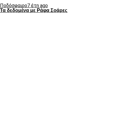
Ποδόσφαιρο
7 έτη ago
Τα δεδομένα με Ράφα Σοάρες