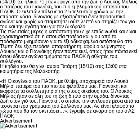
(14/10). Σε ηλικία 71 ετών έφυγε από την ζωή ο Λουκάς Μήλιος,
ο πατέρας του Γιαννάκη, του πιο εμβληματικού οπαδού του
ΠΑΟΚ. Ο εκλιπών πάλευε τα 2,5 τελευταία χρόνια με την
επάρατη νόσο, δίνοντας με αξιοπρέπεια έναν προσωπικό
αγώνα και χωρίς να σταματήσει ούτε λεπτό να στηρίζει τον γιο
του και την αγάπη του για τον Δικέφαλο.
Τις τελευταίες μέρες η κατάστασή του είχε επιδεινωθεί και είναι
χαρακτηριστικό ότι η απουσία πατέρα και γιου από το
πρόσφατο μνημόσυνο για τα έξι αδικοχαμένα αετόπουλα στα
Τέμπη δεν είχε περάσει απαρατήρητη, αφού ο αείμνηστος
Λουκάς και ο Γιαννάκης ήταν πάντα εκεί, όπως ήταν πάντα εκεί
όπου έδιναν αγώνα τμήματα του ΠΑΟΚ ή αθλητές του
συλλόγου.
Η κηδεία του θα γίνει αύριο Τετάρτη (15/10) στις 13:00 στα
κοιμητήρια της Μαλακοπής.
«Η Οικογένεια του ΠΑΟΚ, με θλίψη, αποχαιρετά τον Λουκά
Μήλιο, πατέρα του πιο πιστού φιλάθλου μας, Γιαννάκη, και
εκφράζει τα συλλυπητήρια της στους οικείους του. Ο Λουκάς
Μήλιος ήταν σε όλη του τη ζωή δίπλα στην ομάδα, δίνοντας
ζωή στον γιό του, Γιαννάκη, ο οποίος την αντλούσε μέσα από τα
τέσσερα ιερά γράμματα του Συλλόγου μας. Ας είναι ελαφρύ το
χώμα που θα τον σκεπάσει…», έγραψε σε ανάρτησή του ο ΑΣ
ΠΑΟΚ.
Advertisement