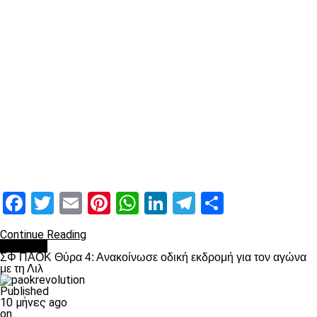
Facebook
Twitter
Email
Pinterest
WhatsApp
LinkedIn
Telegram
Μοιραστ
Continue Reading
Διάφορα
ΣΦ ΠΑΟΚ Θύρα 4: Ανακοίνωσε οδική εκδρομή για τον αγώνα
με τη Λιλ
Published
10 μήνες ago
on