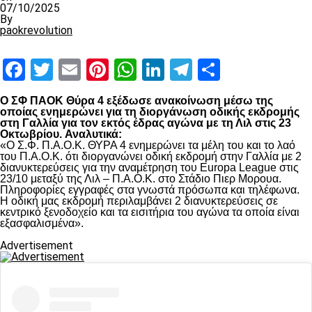
07/10/2025
By
paokrevolution
Facebook
Twitter
Email
Pinterest
WhatsApp
LinkedIn
Telegram
Μοιραστ
Ο ΣΦ ΠΑΟΚ Θύρα 4 εξέδωσε ανακοίνωση μέσω της
οποίας ενημερώνει για τη διοργάνωση οδικής εκδρομής
στη Γαλλία για τον εκτός έδρας αγώνα με τη Λιλ στις 23
Οκτωβρίου.
Αναλυτικά:
«Ο Σ.Φ. Π.Α.Ο.Κ. ΘΥΡΑ 4 ενημερώνει τα μέλη του και το λαό
του Π.Α.Ο.Κ. ότι διοργανώνει οδική εκδρομή στην Γαλλία με 2
διανυκτερεύσεις για την αναμέτρηση του Europa League στις
23/10 μεταξύ της Λιλ – Π.Α.Ο.Κ. στο Στάδιο Πιερ Μορουα.
Πληροφορίες εγγραφές στα γνωστά πρόσωπα και τηλέφωνα.
Η οδική μας εκδρομή περιλαμβάνει 2 διανυκτερεύσεις σε
κεντρικό ξενοδοχείο και τα εισιτήρια του αγώνα τα οποία είναι
εξασφαλισμένα».
Advertisement