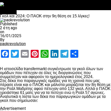
Στο OPEN τα προκριματικά, στη NOVA τα του πρωταθλήματος
Σαν σήμερα: Οταν “έφυγε” ο Λόραντ
Διάφορα
Γκολ και 2024: Ο ΠΑΟΚ στην 9η θέση σε 15 λίγκες!
Published
2 έτη ago
on
16/01/2025
By
paokrevolution
Facebook
Twitter
Email
Pinterest
WhatsApp
LinkedIn
Telegram
Μοιραστ
Η ιστοσελίδα transfermarkt συγκέντρωσε τα γκολ όλων των
ομάδων που πέτυχαν σε όλες τις διοργανώσεις που
συμμετείχαν και αφορούν το ημερολογιακό έτος 2024.
Στις δέκα πιο παραγωγικές ομάδες για τη χρονιά που μας
πέρασε είναι και ο ΠΑΟΚ και μάλιστα μοιράζεται την 8η θέση με
την Ρεάλ Μαδρίτης αφού πέτυχαν από 132 γκολ. Απλά ο ΠΑΟΚ
χρειάστηκε 61 ματς για να τα πετύχει ενώ η Ρεάλ 57 αγώνες.
Αναλυτικά η λίστα των δέκα πιο παραγωγικών ομάδων με τα
γκολ που σημείωσαν:
Advertisement