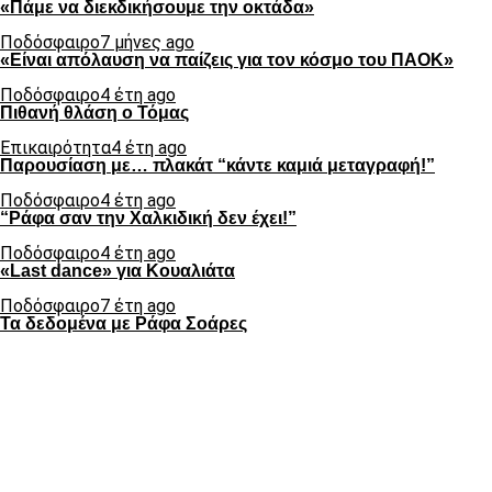
«Πάμε να διεκδικήσουμε την οκτάδα»
Ποδόσφαιρο
7 μήνες ago
«Είναι απόλαυση να παίζεις για τον κόσμο του ΠΑΟΚ»
Ποδόσφαιρο
4 έτη ago
Πιθανή θλάση ο Τόμας
Επικαιρότητα
4 έτη ago
Παρουσίαση με… πλακάτ “κάντε καμιά μεταγραφή!”
Ποδόσφαιρο
4 έτη ago
“Ράφα σαν την Χαλκιδική δεν έχει!”
Ποδόσφαιρο
4 έτη ago
«Last dance» για Κουαλιάτα
Ποδόσφαιρο
7 έτη ago
Τα δεδομένα με Ράφα Σοάρες