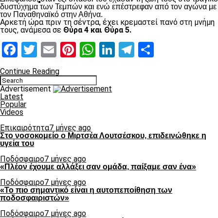
δυστύχημα των Τεμπών και ενώ επέστρεφαν από τον αγώνα με
τον Παναθηναϊκό στην Αθήνα.
Αρκετή ώρα πριν τη σέντρα, έχει κρεμαστεί πανό στη μνήμη
τους, ανάμεσα σε
Θύρα 4 και Θύρα 5.
Facebook
Twitter
Email
Pinterest
WhatsApp
LinkedIn
Telegram
Μοιραστ
Continue Reading
Advertisement
Latest
Popular
Videos
Επικαιρότητα
7 μήνες ago
Στο νοσοκομείο ο Μιρτσέα Λουτσέσκου, επιδεινώθηκε η
υγεία του
Ποδόσφαιρο
7 μήνες ago
«Πλέον έχουμε αλλάξει σαν ομάδα, παίξαμε σαν ένα»
Ποδόσφαιρο
7 μήνες ago
«Το πιο σημαντικό είναι η αυτοπεποίθηση των
ποδοσφαιριστών»
Ποδόσφαιρο
7 μήνες ago