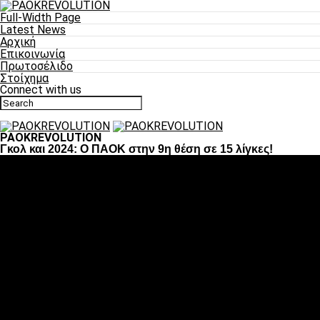
Full-Width Page
Latest News
Αρχική
Επικοινωνία
Πρωτοσέλιδο
Στοίχημα
Connect with us
PAOKREVOLUTION
Γκολ και 2024: Ο ΠΑΟΚ στην 9η θέση σε 15 λίγκες!
Ποδόσφαιρο
«Πλέον έχουμε αλλάξει σαν ομάδα, παίξαμε σαν ένα»
«Το πιο σημαντικό είναι η αυτοπεποίθηση των
ποδοσφαιριστών»
«Πάμε να διεκδικήσουμε την οκτάδα»
«Είναι απόλαυση να παίζεις για τον κόσμο του ΠΑΟΚ»
«Θα τα δώσουμε όλα κόντρα στη Λιόν για την οκτάδα»
Μπάσκετ