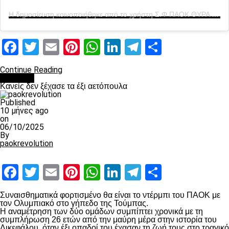
Η δημοσίευση κοινοποιήθηκε από το χρήστη Σ.Φ ΠΑΟΚ ΘΥΡΑ 4 1976 (@club_paok_gate4_official)
Facebook
Twitter
Email
Pinterest
WhatsApp
LinkedIn
Telegram
Μοιραστ
Continue Reading
Διάφορα
Κανείς δεν ξέχασε τα έξι αετόπουλα
Published
10 μήνες ago
on
06/10/2025
By
paokrevolution
Facebook
Twitter
Email
Pinterest
WhatsApp
LinkedIn
Telegram
Μοιραστ
Συναισθηματικά φορτισμένο θα είναι το ντέρμπι του ΠΑΟΚ με
τον Ολυμπιακό στο γήπεδο της Τούμπας.
Η αναμέτρηση των δύο ομάδων συμπίπτει χρονικά με τη
συμπλήρωση 26 ετών από την μαύρη μέρα στην ιστορία του
Δικεφάλου,
όταν έξι οπαδοί του έχασαν τη ζωή τους στο τραγικό