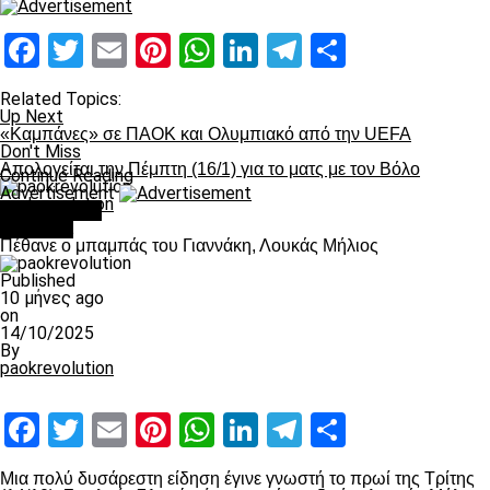
Facebook
Twitter
Email
Pinterest
WhatsApp
LinkedIn
Telegram
Μοιραστ
Related Topics:
Up Next
«Καμπάνες» σε ΠΑΟΚ και Ολυμπιακό από την UEFA
Don't Miss
Απολογείται την Πέμπτη (16/1) για το ματς με τον Βόλο
Continue Reading
Advertisement
paokrevolution
You may like
Διάφορα
Πέθανε ο μπαμπάς του Γιαννάκη, Λουκάς Μήλιος
Published
10 μήνες ago
on
14/10/2025
By
paokrevolution
Facebook
Twitter
Email
Pinterest
WhatsApp
LinkedIn
Telegram
Μοιραστ
Μια πολύ δυσάρεστη είδηση έγινε γνωστή το πρωί της Τρίτης