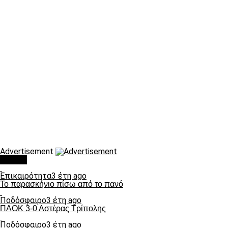
Advertisement
Τάσεις
Επικαιρότητα
3 έτη ago
Το παρασκήνιο πίσω από το πανό
Ποδόσφαιρο
3 έτη ago
ΠΑΟΚ 3-0 Αστέρας Τρίπολης
Ποδόσφαιρο
3 έτη ago