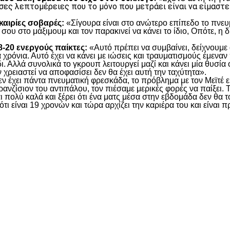
σες λεπτομέρειες που το μόνο που μετράει είναι να είμαστε
υκαιρίες σοβαρές:
«Σίγουρα είναι στο ανώτερο επίπεδο το πνευμ
 σου στο μάξιμουμ και τον παρακινεί να κάνει το ίδιο, Οπότε, η
18-20 ενεργούς παίκτες:
«Αυτό πρέπει να συμβαίνει, δείχνουμε 
χρόνια. Αυτό έχει να κάνει με ιώσεις και τραυματισμούς έμεναν 
ι. Αλλά συνολικά το γκρουπ λειτουργεί μαζί και κάνει μία θυσία 
 χρειαστεί να αποφασίσει δεν θα έχει αυτή την ταχύτητα».
ν έχει πάντα πνευματική φρεσκάδα, το πρόβλημα με τον Μεϊτέ είν
ρανζίσιον του αντιπάλου, τον πιέσαμε μερικές φορές να παίξει. 
ι πολύ καλά και ξέρει ότι ένα ματς μέσα στην εβδομάδα δεν θα το
ότι είναι 19 χρονών και τώρα αρχίζει την καριέρα του και είνα
είτε