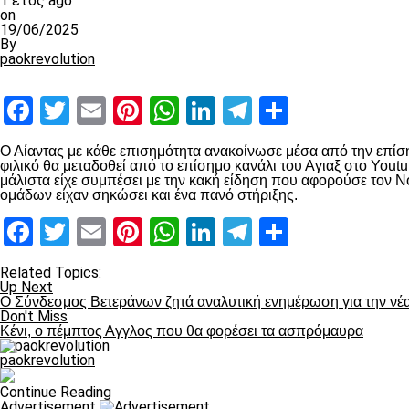
1 έτος ago
on
19/06/2025
By
paokrevolution
Facebook
Twitter
Email
Pinterest
WhatsApp
LinkedIn
Telegram
Μοιραστ
Ο Αίαντας με κάθε επισημότητα ανακοίνωσε μέσα από την επίση
φιλικό θα μεταδοθεί από το επίσημο κανάλι του Αγιαξ στο You
μάλιστα είχε συμπέσει με την κακή είδηση που αφορούσε τον Νού
ομάδων είχαν σηκώσει και ένα πανό στήριξης.
Facebook
Twitter
Email
Pinterest
WhatsApp
LinkedIn
Telegram
Μοιραστ
Related Topics:
Up Next
Ο Σύνδεσμος Βετεράνων ζητά αναλυτική ενημέρωση για την νέ
Don't Miss
Κένι, ο πέμπτος Αγγλος που θα φορέσει τα ασπρόμαυρα
paokrevolution
Continue Reading
Advertisement