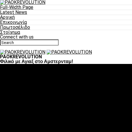
Full-Width Page
Latest News
Αρχική
Επικοινωνία
Πρωτοσέλιδο
Στοίχημα
Connect with us
PAOKREVOLUTION
Φιλικό με Αγιαξ στο Αμστερνταμ!
Ποδόσφαιρο
«Πλέον έχουμε αλλάξει σαν ομάδα, παίξαμε σαν ένα»
«Το πιο σημαντικό είναι η αυτοπεποίθηση των ποδοσφαιριστώ
«Πάμε να διεκδικήσουμε την οκτάδα»
«Είναι απόλαυση να παίζεις για τον κόσμο του ΠΑΟΚ»
«Θα τα δώσουμε όλα κόντρα στη Λιόν για την οκτάδα»
Μπάσκετ
Αλλαγή ώρας με Σπόρτινγκ και Μπιλμπάο