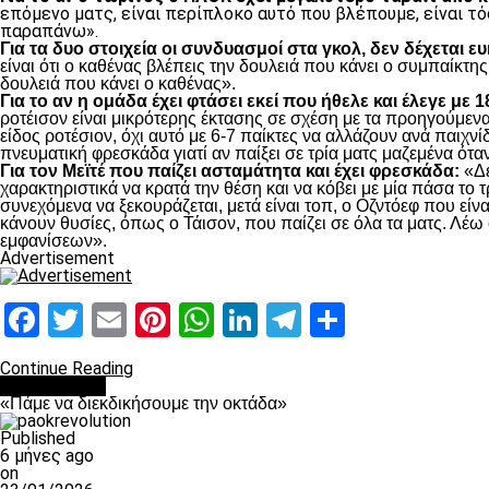
επόμενο ματς, είναι περίπλοκο αυτό που βλέπουμε, είναι τό
παραπάνω».
Για τα δυο στοιχεία οι συνδυασμοί στα γκολ, δεν δέχεται ε
είναι ότι ο καθένας βλέπεις την δουλειά που κάνει ο συμπαίκτης
δουλειά που κάνει ο καθένας».
Για το αν η ομάδα έχει φτάσει εκεί που ήθελε και έλεγε με 
ροτέισον είναι μικρότερης έκτασης σε σχέση με τα προηγούμενα 
είδος ροτέσιον, όχι αυτό με 6-7 παίκτες να αλλάζουν ανά παιχνίδ
πνευματική φρεσκάδα γιατί αν παίξει σε τρία ματς μαζεμένα όταν
Για τον Μεϊτέ που παίζει ασταμάτητα και έχει φρεσκάδα:
«Δε
χαρακτηριστικά να κρατά την θέση και να κόβει με μία πάσα το τ
συνεχόμενα να ξεκουράζεται, μετά είναι τοπ, ο Οζντόεφ που είνα
κάνουν θυσίες, όπως ο Τάισον, που παίζει σε όλα τα ματς. Λέω 
εμφανίσεων».
Advertisement
Facebook
Twitter
Email
Pinterest
WhatsApp
LinkedIn
Telegram
Μοιραστ
Continue Reading
Ποδόσφαιρο
«Πάμε να διεκδικήσουμε την οκτάδα»
Published
6 μήνες ago
on