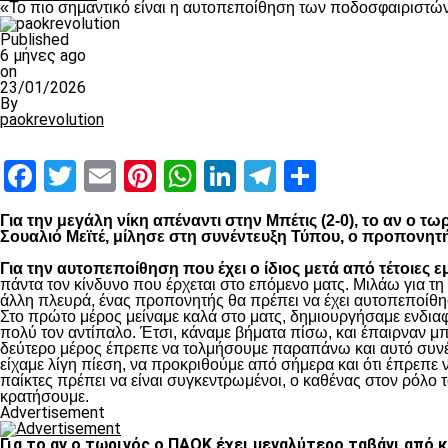
«Το πιο σημαντικό είναι η αυτοπεποίθηση των ποδοσφαιριστώ
Published
6 μήνες ago
on
23/01/2026
By
paokrevolution
Facebook
Twitter
Email
Pinterest
WhatsApp
LinkedIn
Telegram
Μοιραστ
Για την μεγάλη νίκη απέναντι στην Μπέτις (2-0), το αν ο 
Σουαλιό Μεϊτέ, μίλησε στη συνέντευξη Τύπου, ο προπονητ
Για την αυτοπεποίθηση που έχει ο ίδιος μετά από τέτοιες ε
πάντα τον κίνδυνο που έρχεται στο επόμενο ματς. Μιλάω για τ
άλλη πλευρά, ένας προπονητής θα πρέπει να έχει αυτοπεποίθησ
Στο πρώτο μέρος μείναμε καλά στο ματς, δημιουργήσαμε ενδιαφ
πολύ τον αντίπαλο. Έτσι, κάναμε βήματα πίσω, και έπαιρναν μ
δεύτερο μέρος έπρεπε να τολμήσουμε παραπάνω και αυτό συνέβη
είχαμε λίγη πίεση, να προκριθούμε από σήμερα και ότι έπρεπε 
παίκτες πρέπει να είναι συγκεντρωμένοι, ο καθένας στον ρόλο το
κρατήσουμε.
Advertisement
Για το αν ο τωρινός ο ΠΑΟΚ έχει μεγαλύτερο ταβάνι από 