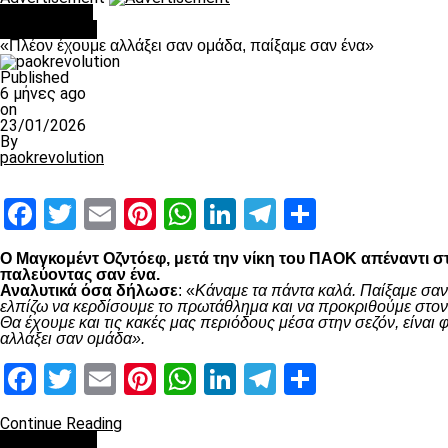
You may like
Ποδόσφαιρο
«Πλέον έχουμε αλλάξει σαν ομάδα, παίξαμε σαν ένα»
Published
6 μήνες ago
on
23/01/2026
By
paokrevolution
Facebook
Twitter
Email
Pinterest
WhatsApp
LinkedIn
Telegram
Μοιραστ
Ο Μαγκομέντ Οζντόεφ, μετά την νίκη του ΠΑΟΚ απέναντι στ
παλεύοντας σαν ένα.
Αναλυτικά όσα δήλωσε
: «
Κάναμε τα πάντα καλά. Παίξαμε σαν
ελπίζω να κερδίσουμε το πρωτάθλημα και να προκριθούμε στον 
Θα έχουμε και τις κακές μας περιόδους μέσα στην σεζόν, είνα
αλλάξει σαν ομάδα».
Facebook
Twitter
Email
Pinterest
WhatsApp
LinkedIn
Telegram
Μοιραστ
Continue Reading
Ποδόσφαιρο