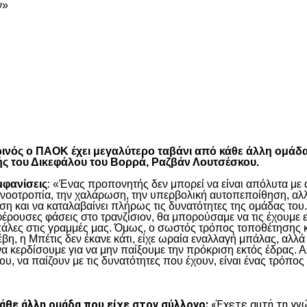
ν»
είτε
τωρινός ο ΠΑΟΚ έχει μεγαλύτερο ταβάνι από κάθε άλλη ομάδ
ής του Δικεφάλου του Βορρά, Ραζβάν Λουτσέσκου.
μφανίσεις
: «Ένας προπονητής δεν μπορεί να είναι απόλυτα με α
η νοοτροπία, την χαλάρωση, την υπερβολική αυτοπεποίθηση, αλλ
η και να καταλαβαίνει πλήρως τις δυνατότητες της ομάδας του.
έρουσες φάσεις στο τρανζίσιον, θα μπορούσαμε να τις έχουμε ε
πάλες στις γραμμές μας. Όμως, ο σωστός τρόπος τοποθέτησης κα
, η Μπέτις δεν έκανε κάτι, είχε ωραία εναλλαγή μπάλας, αλλά 
να κερδίσουμε για να μην παίξουμε την πρόκριση εκτός έδρας. Α
υ, να παίζουν με τις δυνατότητες που έχουν, είναι ένας τρόπος 
κάθε άλλη ομάδα που είχε στον σύλλογο:
«Έχετε αυτή τη γνώ