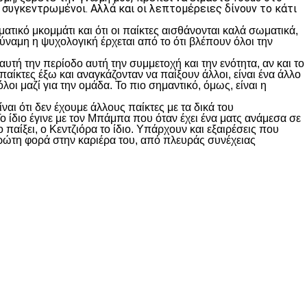
 συγκεντρωμένοι. Αλλά και οι λεπτομέρειες δίνουν το κάτι
ατικό μκομμάτι και ότι οι παίκτες αισθάνονται καλά σωματικά,
 δύναμη η ψυχολογική έρχεται από το ότι βλέπουν όλοι την
αυτή την περίοδο αυτή την συμμετοχή και την ενότητα, αν και το
παίκτες έξω και αναγκάζονταν να παίξουν άλλοι, είναι ένα άλλο
όλοι μαζί για την ομάδα. Το πιο σημαντικό, όμως, είναι η
αι ότι δεν έχουμε άλλους παίκτες με τα δικά του
Το ίδιο έγινε με τον Μπάμπα που όταν έχει ένα ματς ανάμεσα σε
 παίξει, ο Κεντζιόρα το ίδιο. Υπάρχουν και εξαιρέσεις που
ι πρώτη φορά στην καριέρα του, από πλευράς συνέχειας