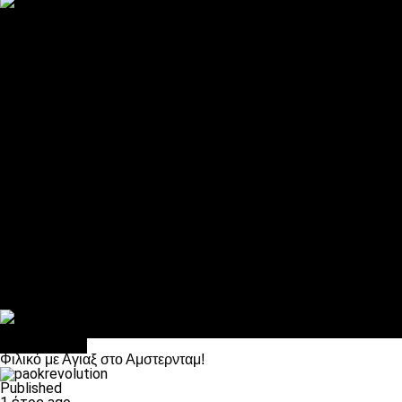
ΠΑΟΚ και τηλεοπτικά: αποκλειστικά απόφαση Σαββίδη
Αντίπαλοι
Νέα προβλήματα στην Μπέτις πριν την Τούμπα
Επίσημο «stop» στους φίλους του ΠΑΟΚ στο Αγρίνιο
Η Λιόν «σφυροκόπησε» τη Μονακό και πλησιάζει στο Champio
ΠΑΟΚ: Τι έκαναν οι αντίπαλοί του στο Europa League
Η Ριέκα διέκοψε την εγγραφή μελών ενόψει… ΠΑΟΚ
Διάφορα
Πέθανε ο μπαμπάς του Γιαννάκη, Λουκάς Μήλιος
ΣΦ ΠΑΟΚ Θύρα 4: Ανακοίνωσε οδική εκδρομή για τον αγώνα με
Κανείς δεν ξέχασε τα έξι αετόπουλα
Στο OPEN τα προκριματικά, στη NOVA τα του πρωταθλήματος
Σαν σήμερα: Οταν “έφυγε” ο Λόραντ
Ποδόσφαιρο
Φιλικό με Αγιαξ στο Αμστερνταμ!
Published