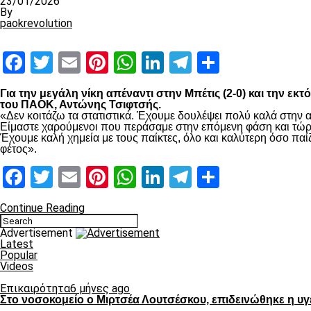
23/01/2026
By
paokrevolution
Facebook
Twitter
Email
Pinterest
WhatsApp
LinkedIn
Telegram
Μοιραστ
Για την μεγάλη νίκη απέναντι στην Μπέτις (2-0) και την ε
του ΠΑΟΚ, Αντώνης Τσιφτσής.
«Δεν κοιτάζω τα στατιστικά. Έχουμε δουλέψει πολύ καλά στην α
Είμαστε χαρούμενοι που περάσαμε στην επόμενη φάση και τώρα 
Έχουμε καλή χημεία με τους παίκτες, όλο και καλύτερη όσο π
φέτος».
Facebook
Twitter
Email
Pinterest
WhatsApp
LinkedIn
Telegram
Μοιραστ
Continue Reading
Advertisement
Latest
Popular
Videos
Επικαιρότητα
6 μήνες ago
Στο νοσοκομείο ο Μιρτσέα Λουτσέσκου, επιδεινώθηκε η υγ