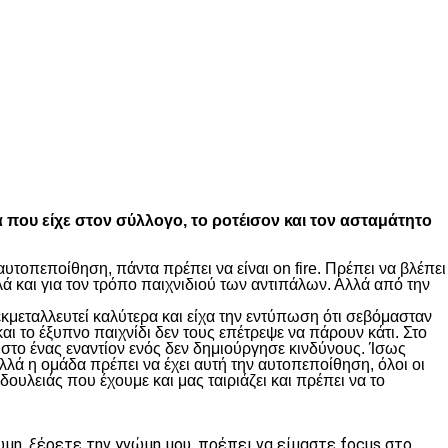
α που είχε στον σύλλογο, το ροτέισον και τον ασταμάτητο
υτοπεποίθηση, πάντα πρέπει να είναι on fire. Πρέπει να βλέπει
ά και για τον τρόπο παιχνιδιού των αντιπάλων. Αλλά από την
κμεταλλευτεί καλύτερα και είχα την εντύπωση ότι σεβόμασταν
ι το έξυπνο παιχνίδι δεν τους επέτρεψε να πάρουν κάτι. Στο
στο ένας εναντίον ενός δεν δημιούργησε κινδύνους. Ίσως
λλά η ομάδα πρέπει να έχει αυτή την αυτοπεποίθηση, όλοι οι
δουλειάς που έχουμε και μας ταιριάζει και πρέπει να το
μη, ξέρετε την γνώμη μου, πρέπει να είμαστε focus στο