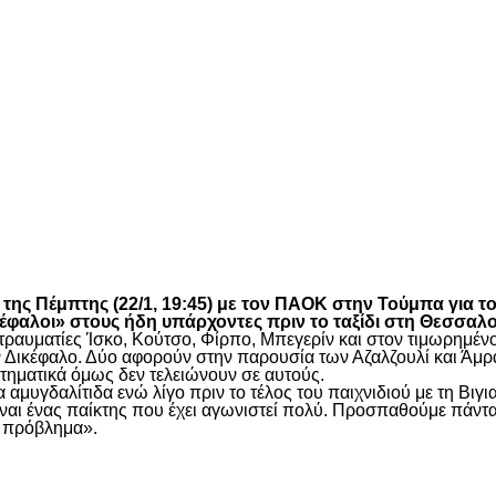
είτε
ης Πέμπτης (22/1, 19:45) με τον
ΠΑΟΚ
στην Τούμπα για τ
φαλοι» στους ήδη υπάρχοντες πριν το ταξίδι στη Θεσσαλο
υς τραυματίες Ίσκο, Κούτσο, Φίρπο, Μπεγερίν και στον τιμωρη
 τον Δικέφαλο. Δύο αφορούν στην παρουσία των Αζαλζουλί και Ά
τηματικά όμως δεν τελειώνουν σε αυτούς.
 αμυγδαλίτιδα ενώ λίγο πριν το τέλος του παιχνιδιού με τη Βι
 Είναι ένας παίκτης που έχει αγωνιστεί πολύ. Προσπαθούμε πάν
ι πρόβλημα».
είτε