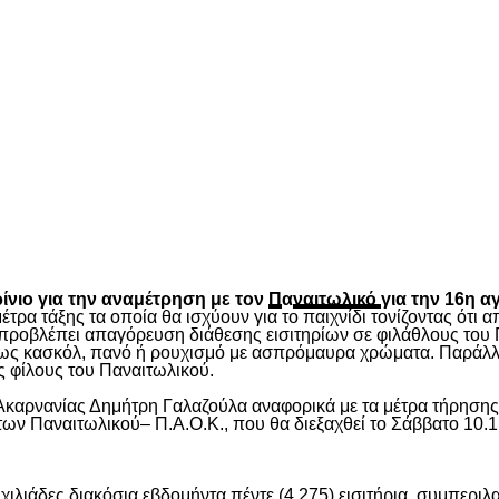
είτε
νιο για την αναμέτρηση με τον
Π
α
ναιτωλικό
για την 16η α
τρα τάξης τα οποία θα ισχύουν για το παιχνίδι τονίζοντας ότι
ροβλέπει απαγόρευση διάθεσης εισιτηρίων σε φιλάθλους του 
πως κασκόλ, πανό ή ρουχισμό με ασπρόμαυρα χρώματα. Παράλλη
υς φίλους του Παναιτωλικού.
καρνανίας Δημήτρη Γαλαζούλα αναφορικά με τα μέτρα τήρησης 
ων Παναιτωλικoύ– Π.Α.Ο.Κ., που θα διεξαχθεί το Σάββατο 10.1
 χιλιάδες διακόσια εβδομήντα πέντε (4.275) εισιτήρια, συμπ