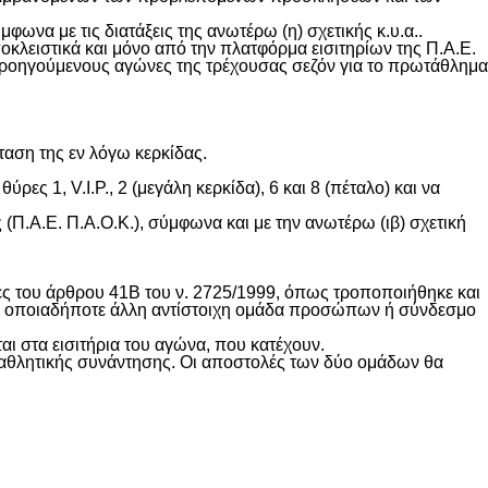
φωνα με τις διατάξεις της ανωτέρω (η) σχετικής κ.υ.α..
οκλειστικά και μόνο από την πλατφόρμα εισιτηρίων της Π.Α.Ε.
ους προηγούμενους αγώνες της τρέχουσας σεζόν για το πρωτάθλημα
ταση της εν λόγω κερκίδας.
ες 1, V.I.P., 2 (μεγάλη κερκίδα), 6 και 8 (πέταλο) και να
(Π.Α.Ε. Π.Α.Ο.Κ.), σύμφωνα και με την ανωτέρω (ιβ) σχετική
χες του άρθρου 41Β του ν. 2725/1999, όπως τροποποιήθηκε και
 σε οποιαδήποτε άλλη αντίστοιχη ομάδα προσώπων ή σύνδεσμο
αι στα εισιτήρια του αγώνα, που κατέχουν.
ς αθλητικής συνάντησης. Οι αποστολές των δύο ομάδων θα