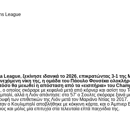
ns League
είτε
League, ξεκίνησε ιδανικά το 2026, επικρατώντας 3-1 της 
συνεχόμενη νίκη της, η ομάδα του Πάουλο Φονσέκα ολοκλή
 πόσο θα μειωθεί η απόσταση από τα «εισιτήρια» του Cham
ς, ο οποίος σκόραρε με κεφαλιά μετά από κόρνερ και ασίστ του 
παλί, αλλά η Λιόν απάντησε: στο 57′ ο Σουλτς σκόραρε ξανά με 
ρυφή των επιθετικών της Λιόν μετά τον Μαριάνο Ντίας το 2017.
ν ο Κουλιμπαλί αποβλήθηκε με κόκκινη κάρτα, και ο Άμπνερ Βι
 και μόλις μία επιτυχία στα τελευταία επτά παιχνίδια της.
είτε