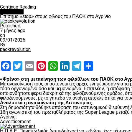
Continue Reading
Αντίπαλοι
Επίσημο «stop» στους φίλους του ΠΑΟΚ στο Αγρίνιο
Published
7 μήνες ago
on
09/01/2026
By
paokrevolution
Facebook
Twitter
Email
Pinterest
WhatsApp
LinkedIn
Telegram
Μοιραστ
«Φρένο» στη μετακίνηση των φιλάθλων του ΠΑΟΚ στο Αγρί
Με ανακοίνωση τους οι αστυνομικές αρχές ενημέρωσαν για τα μέ
τόσο οργανωμένα όσο και μεμονωμένα. Επιπλέον, η απόφαση π
οποιονδήποτε φέρει διακριτικά της φιλοξενούμενης ομάδας, ό
φιλοξενούμενους, με το γήπεδο να ανοίγει αποκλειστικά για το
Αναλυτικά η ανακοίνωση της Αστυνομίας:
Στη δημοσιότητα δόθηκε απόφαση του αστυνομικού διευθυντή Α
16η αγωνιστική του πρωταθλήματος της Super League μεταξύ τ
Αγρίνιο.
Advertisement
Η Π.Α.Ε. Παναιτωλικός (γηπεδούχος) να εκδώσει έως τέσσερις