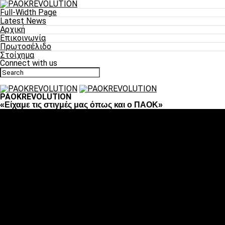
Full-Width Page
Latest News
Αρχική
Επικοινωνία
Πρωτοσέλιδο
Στοίχημα
Connect with us
PAOKREVOLUTION
«Είχαμε τις στιγμές μας όπως και ο ΠΑΟΚ»
Ποδόσφαιρο
«Πλέον έχουμε αλλάξει σαν ομάδα, παίξαμε σαν ένα»
«Το πιο σημαντικό είναι η αυτοπεποίθηση των ποδοσφαιριστώ
«Πάμε να διεκδικήσουμε την οκτάδα»
«Είναι απόλαυση να παίζεις για τον κόσμο του ΠΑΟΚ»
«Θα τα δώσουμε όλα κόντρα στη Λιόν για την οκτάδα»
Μπάσκετ
Αλλαγή ώρας με Σπόρτινγκ και Μπιλμπάο