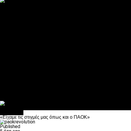
ΠΑΟΚ και τηλεοπτικά: αποκλειστικά απόφαση Σαββίδη
Αντίπαλοι
Νέα προβλήματα στην Μπέτις πριν την Τούμπα
Επίσημο «stop» στους φίλους του ΠΑΟΚ στο Αγρίνιο
Η Λιόν «σφυροκόπησε» τη Μονακό και πλησιάζει στο Champio
ΠΑΟΚ: Τι έκαναν οι αντίπαλοί του στο Europa League
Η Ριέκα διέκοψε την εγγραφή μελών ενόψει… ΠΑΟΚ
Διάφορα
Πέθανε ο μπαμπάς του Γιαννάκη, Λουκάς Μήλιος
ΣΦ ΠΑΟΚ Θύρα 4: Ανακοίνωσε οδική εκδρομή για τον αγώνα με
Κανείς δεν ξέχασε τα έξι αετόπουλα
Στο OPEN τα προκριματικά, στη NOVA τα του πρωταθλήματος
Σαν σήμερα: Οταν “έφυγε” ο Λόραντ
Αντίπαλοι
«Είχαμε τις στιγμές μας όπως και ο ΠΑΟΚ»
Published