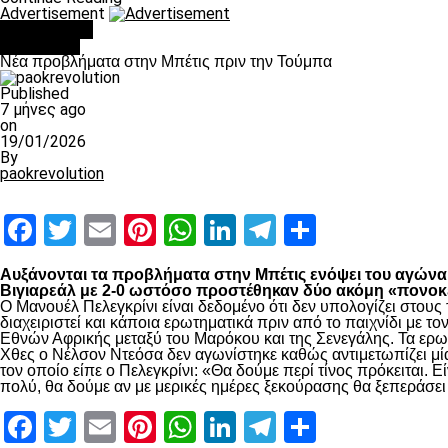
Advertisement
You may like
Αντίπαλοι
Νέα προβλήματα στην Μπέτις πριν την Τούμπα
Published
7 μήνες ago
on
19/01/2026
By
paokrevolution
Facebook
Twitter
Email
Pinterest
WhatsApp
LinkedIn
Telegram
Μοιραστ
Αυξάνονται τα προβλήματα στην Μπέτις ενόψει του αγώνα τ
Βιγιαρεάλ με 2-0 ωστόσο προστέθηκαν δύο ακόμη «πονοκέ
Ο Μανουέλ Πελεγκρίνι είναι δεδομένο ότι δεν υπολογίζει στο
διαχειριστεί και κάποια ερωτηματικά πριν από το παιχνίδι με
Εθνών Αφρικής μεταξύ του Μαρόκου και της Σενεγάλης. Τα ερω
Χθες ο Νέλσον Ντεόσα δεν αγωνίστηκε καθώς αντιμετωπίζει μία
τον οποίο είπε ο Πελεγκρίνι: «Θα δούμε περί τίνος πρόκειται.
πολύ, θα δούμε αν με μερικές ημέρες ξεκούρασης θα ξεπεράσε
Facebook
Twitter
Email
Pinterest
WhatsApp
LinkedIn
Telegram
Μοιραστ