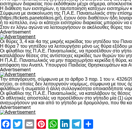
εισιτηρίων διαρκείας που εκδόθηκαν μέχρι σήμερα, αποκλειστικ
Η διάθεση των εισιτηρίων, η ταυτοποίηση κατόχων εισιτηρίων κα
Σύμφωνα με ανακοίνωση της Π.Α.Ε. Παναιτωλικός στην επίσημη 
(https://tickets.panetolikos.gr/), έχουν όσοι διαθέτουν ήδη λ
ή το κύπελλο, ενώ οι κάτοχοι εισιτηρίου διαρκείας μπορούν να 
Στον εν λόγω αγώνα να λειτουργήσουν οι ακόλουθες θύρες του γη
Advertisement
Οι θύρες 3, 4 και 4α της μικρής κερκίδας του γηπέδου του Παν
Η θύρα 7 του γηπέδου να λειτουργήσει μόνο ως θύρα εξόδου με
Οι φίλαθλοι της Π.Α.Ε. Παναιτωλικός, να προσέλθουν στο γήπεδο 
καταλάβουν θέσεις στις αντίστοιχες κερκίδες των θυρών του γ
Η Π.Α.Ε. Παναιτωλικός να μην παραχωρήσει κερκίδα ή θύρα, κα
απόφαση του Αναπλ. Υπουργού Παιδείας Θρησκευμάτων και Α
Advertisement
Την απαγόρευση, σύμφωνα με το άρθρο 3 παρ. 1 του ν. 4326/2
ισχύει, οι οποίες δεν λειτουργούν νομίμως, σύμφωνα με του
φιλάθλων ή σωματείο ή άλλη συλλογικότητα οποιασδήποτε νομι
Οι φίλαθλοι της Π.Α.Ε. Παναιτωλικός, να καταλάβουν τις θέσει
Οι αθλητικές αποστολές να προσέλθουν στο γήπεδο μία (1) ώρα
αναχωρήσουν για και από το γήπεδο με δρομολόγιο, που θα κα
Advertisement
Facebook
Twitter
Email
Pinterest
WhatsApp
LinkedIn
Telegram
Μοιραστ