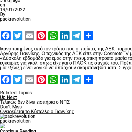
5 έτη ago
on
19/01/2022
By
paokrevolution
Facebook
Twitter
Email
Pinterest
WhatsApp
LinkedIn
Telegram
Μοιραστ
Ικανοποιημένος από τον τρόπο που οι παίκτες της ΑΕΚ παρουσιά
Αργύρης Γιαννίκης. Ο τεχνικός της ΑΕΚ είπε στην CosmoteTV μ
«Δύσκολη εβδομάδα για εμάς στην πνευματική προετοιμασία του 
ευκαιρίες για γκολ, όπως είχε και ο ΠΑΟΚ τις στιγμές του. Πρέ
μία εξέλιξη είναι λογικό να υπάρχουν σκαμπανεβάσματα. Συγχαρ
Facebook
Twitter
Email
Pinterest
WhatsApp
LinkedIn
Telegram
Μοιραστ
Related Topics:
Up Next
Τελικώς δεν δίνει εισιτήρια ο ΝΠΣ
Don't Miss
Ονειρεύεται το Κύπελλο ο Γιαννίκης
paokrevolution
Continue Reading