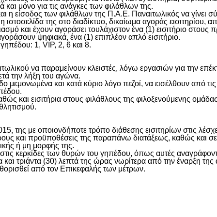
ά και μόνο για τις ανάγκες των φιλάθλων της.
ι η είσοδος των φιλάθλων της Π.Α.Ε. Παναιτωλικός να γίνει σύμ
ιστοσελίδα της στο διαδίκτυο, δικαίωμα αγοράς εισιτηρίου, απ
ογαριασμό και έχουν αγοράσει τουλάχιστον ένα (1) εισιτήριο στ
αγοράσουν ψηφιακά, ένα (1) επιπλέον απλό εισιτήριο.
πέδου: 1, VIP, 2, 6 και 8.
αιτωλικού να παραμείνουν κλειστές, λόγω εργασιών για την επέκ
τά την λήξη του αγώνα.
μεμονωμένα και κατά κύριο λόγο πεζοί, να εισέλθουν από τις θύρ
ηπέδου.
θώς και εισιτήρια στους φιλάθλους της φιλοξενούμενης ομάδας 
θλητισμού.
015, της με οποιονδήποτε τρόπο διάθεσης εισιτηρίων στις λέσ
ς όρους και προϋποθέσεις της παραπάνω διατάξεως, καθώς και
κής ή μη μορφής της.
ς στις κερκίδες των θυρών του γηπέδου, όπως αυτές αναγράφοντ
 και τριάντα (30) λεπτά της ώρας νωρίτερα από την έναρξη τη
θορισθεί από τον Επικεφαλής των μέτρων.
είτε