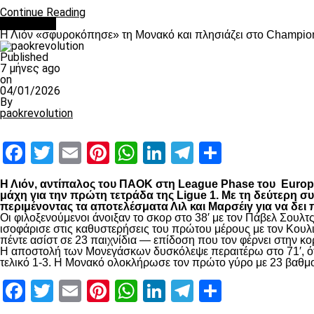
Continue Reading
Αντίπαλοι
Η Λιόν «σφυροκόπησε» τη Μονακό και πλησιάζει στο Champio
Published
7 μήνες ago
on
04/01/2026
By
paokrevolution
Facebook
Twitter
Email
Pinterest
WhatsApp
LinkedIn
Telegram
Μοιραστ
Η Λιόν, αντίπαλος του ΠΑΟΚ στη League Phase του Europa 
μάχη για την πρώτη τετράδα της Ligue 1. Με τη δεύτερη 
περιμένοντας τα αποτελέσματα Λιλ και Μαρσέιγ για να δει
Οι φιλοξενούμενοι άνοιξαν το σκορ στο 38′ με τον Πάβελ Σουλτ
ισοφάρισε στις καθυστερήσεις του πρώτου μέρους με τον Κουλιμ
πέντε ασίστ σε 23 παιχνίδια — επίδοση που τον φέρνει στην κο
Η αποστολή των Μονεγάσκων δυσκόλεψε περαιτέρω στο 71′, ότα
τελικό 1-3. Η Μονακό ολοκλήρωσε τον πρώτο γύρο με 23 βαθμούς
Facebook
Twitter
Email
Pinterest
WhatsApp
LinkedIn
Telegram
Μοιραστ