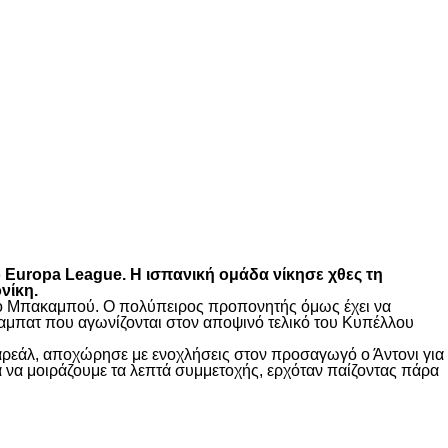
ο
Europa
League
. Η ισπανική ομάδα νίκησε χθες τη
νίκη.
μένο Μπακαμπού. Ο πολύπειρος προπονητής όμως έχει να
μραμπατ που αγωνίζονται στον αποψινό τελικό του Κυπέλλου
γιαρεάλ, αποχώρησε με ενοχλήσεις στον προσαγωγό ο Άντονι για
τα να μοιράζουμε τα λεπτά συμμετοχής, ερχόταν παίζοντας πάρα