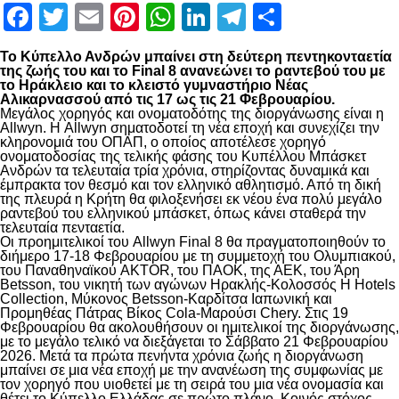
Facebook
Twitter
Email
Pinterest
WhatsApp
LinkedIn
Telegram
Μοιραστ
Το Κύπελλο Ανδρών μπαίνει στη δεύτερη πεντηκονταετία
της ζωής του και το Final 8 ανανεώνει το ραντεβού του με
το Ηράκλειο και το κλειστό γυμναστήριο Νέας
Αλικαρνασσού από τις 17 ως τις 21 Φεβρουαρίου.
Μεγάλος χορηγός και ονοματοδότης της διοργάνωσης είναι η
Allwyn. Η Allwyn σηματοδοτεί τη νέα εποχή και συνεχίζει την
κληρονομιά του ΟΠΑΠ, ο οποίος αποτέλεσε χορηγό
ονοματοδοσίας της τελικής φάσης του Κυπέλλου Μπάσκετ
Ανδρών τα τελευταία τρία χρόνια, στηρίζοντας δυναμικά και
έμπρακτα τον θεσμό και τον ελληνικό αθλητισμό. Από τη δική
της πλευρά η Κρήτη θα φιλοξενήσει εκ νέου ένα πολύ μεγάλο
ραντεβού του ελληνικού μπάσκετ, όπως κάνει σταθερά την
τελευταία πενταετία.
Οι προημιτελικοί του Allwyn Final 8 θα πραγματοποιηθούν το
διήμερο 17-18 Φεβρουαρίου με τη συμμετοχή του Ολυμπιακού,
του Παναθηναϊκού AKTOR, του ΠΑΟΚ, της ΑΕΚ, του Άρη
Betsson, του νικητή των αγώνων Ηρακλής-Κολοσσός H Hotels
Collection, Μύκονος Betsson-Καρδίτσα Ιαπωνική και
Προμηθέας Πάτρας Βίκος Cola-Μαρούσι Chery. Στις 19
Φεβρουαρίου θα ακολουθήσουν οι ημιτελικοί της διοργάνωσης,
με το μεγάλο τελικό να διεξάγεται το Σάββατο 21 Φεβρουαρίου
2026. Μετά τα πρώτα πενήντα χρόνια ζωής η διοργάνωση
μπαίνει σε μια νέα εποχή με την ανανέωση της συμφωνίας με
τον χορηγό που υιοθετεί με τη σειρά του μια νέα ονομασία και
θέτει το Κύπελλο Ελλάδας σε πρώτο πλάνο. Κοινός στόχος