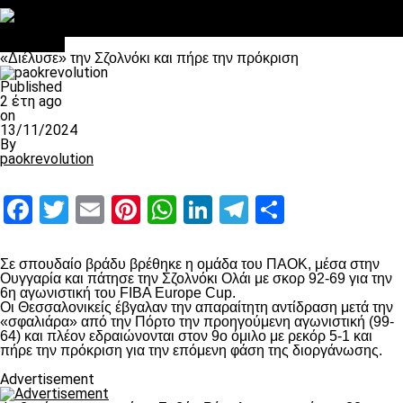
Στο OPEN τα προκριματικά, στη NOVA τα του πρωταθλήματος
Σαν σήμερα: Οταν “έφυγε” ο Λόραντ
Μπάσκετ
«Διέλυσε» την Σζολνόκι και πήρε την πρόκριση
Published
2 έτη ago
on
13/11/2024
By
paokrevolution
Facebook
Twitter
Email
Pinterest
WhatsApp
LinkedIn
Telegram
Μοιραστ
Σε σπουδαίο βράδυ βρέθηκε η ομάδα του ΠΑΟΚ, μέσα στην
Ουγγαρία και πάτησε την Σζολνόκι Ολάι με σκορ 92-69 για την
6η αγωνιστική του FIBA Europe Cup.
Οι Θεσσαλονικείς έβγαλαν την απαραίτητη αντίδραση μετά την
«σφαλιάρα» από την Πόρτο την προηγούμενη αγωνιστική (99-
64) και πλέον εδραιώνονται στον 9ο όμιλο με ρεκόρ 5-1 και
πήρε την πρόκριση για την επόμενη φάση της διοργάνωσης.
Advertisement