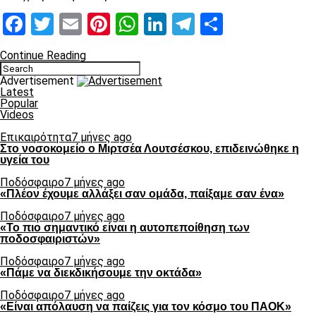
Facebook
Twitter
Email
Pinterest
WhatsApp
LinkedIn
Telegram
Μοιραστ
Continue Reading
Advertisement
Latest
Popular
Videos
Επικαιρότητα
7 μήνες ago
Στο νοσοκομείο ο Μιρτσέα Λουτσέσκου, επιδεινώθηκε η
υγεία του
Ποδόσφαιρο
7 μήνες ago
«Πλέον έχουμε αλλάξει σαν ομάδα, παίξαμε σαν ένα»
Ποδόσφαιρο
7 μήνες ago
«Το πιο σημαντικό είναι η αυτοπεποίθηση των
ποδοσφαιριστών»
Ποδόσφαιρο
7 μήνες ago
«Πάμε να διεκδικήσουμε την οκτάδα»
Ποδόσφαιρο
7 μήνες ago
«Είναι απόλαυση να παίζεις για τον κόσμο του ΠΑΟΚ»