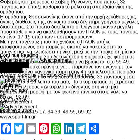
Φοβερός και τρομερός ο Σαβάρ Ρέινολντς που πέτυχε 32
πόντους και έπαιξε καθοριστικό ρόλο στη σπουδαία νίκη της
ομάδα του.
Η ομάδα της Θεσσαλονίκης έκανε από την αρχή ξεκάθαρες τις
άγριες διαθέσεις της, αν και το σκορ δεν πήρε γρήγορα μεγάλες
διαστάσεις. Στο πρώτο δεκάλεπτο οι Ούγγροι έκαναν μεγάλη
προσπάθεια για να ακολουθήσουν τον ΠΑΟΚ με τους πόντους
να είναι 17-15 υπέρ των «ασπρόμαυρων».
Με την επανέναρξη του παιχνιδιού ο ΠΑΟΚ μπήκε
αποφασισμένος στο παρκέ με σκοπό να «σκοτώσει» το
παιχνίδι και να κλειδώσει τη νίκη, μαζί με την πρόκριση μία και
Continue Reading
καλή. Στο τέλος του 3ου δεκαλέπτου η διαφορά είχε φτάσει σε
Advertisement
διψήφιο αριθμό πόντων με το σκορ να βρίσκεται στο 59-49.
You may like
Εκεί οι γηπεδούχοι φάνηκε να… παρατάνε τον αγώνα με τον
Μπάσκετ
ΠΑΟΚ να κάνει κανονικό πάρτι στην 4η και τελευταία περίοδο
Αλλαγή ώρας με Σπόρτινγκ και Μπιλμπάο
με τρομερό επιθετικό παιχνίδι σκοράροντας 33 πόντους μέσα
στα τελευταία 10 λεπτά του ματς. Το σκορ έφτασε σε τεράστια
Published
ύψη από πλευράς «Δικεφάλου» δίνοντας στη νίκη μία
7 μήνες ago
θριαμβευτική μορφή, με τον φωτεινό πίνακα στο φινάλε να
on
δείχνει 92-69.
23/01/2026
Advertisement
By
paokrevolution
Τα δεκάλεπτα: 15-17, 34-39, 49-59, 69-92
www.sport-fm.gr
Facebook
Twitter
Email
Pinterest
WhatsApp
LinkedIn
Telegram
Μοιραστ
Facebook
Twitter
Email
Pinterest
WhatsApp
LinkedIn
Telegram
Μοιραστ