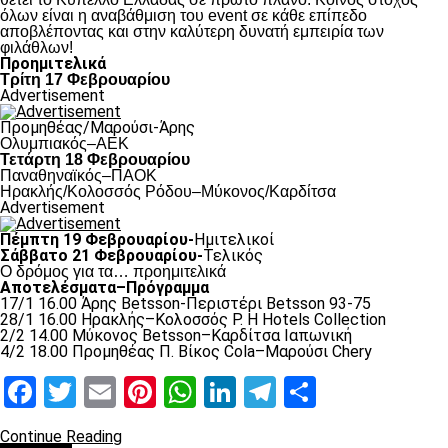
όλων είναι η αναβάθμιση του event σε κάθε επίπεδο
αποβλέποντας και στην καλύτερη δυνατή εμπειρία των
φιλάθλων!
Προημιτελικά
Τρίτη 17 Φεβρουαρίου
Advertisement
Προμηθέας/Μαρούσι-Άρης
Ολυμπιακός–ΑΕΚ
Τετάρτη 18 Φεβρουαρίου
Παναθηναϊκός–ΠΑΟΚ
Hρακλής/Κολοσσός Ρόδου–Μύκονος/Καρδίτσα
Advertisement
Πέμπτη 19 Φεβρουαρίου-
Ημιτελικοί
Σάββατο 21 Φεβρουαρίου-
Τελικός
Ο δρόμος για τα… προημιτελικά
Αποτελέσματα–Πρόγραμμα
17/1 16.00 Άρης Betsson-Περιστέρι Betsson 93-75
28/1 16.00 Ηρακλής–Κολοσσός Ρ. H Hotels Collection
2/2 14.00 Μύκονος Betsson–Καρδίτσα Ιαπωνική
4/2 18.00 Προμηθέας Π. Βίκος Cola–Μαρούσι Chery
Facebook
Twitter
Email
Pinterest
WhatsApp
LinkedIn
Telegram
Μοιραστ
Continue Reading