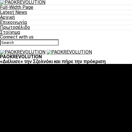
Full-Width Page
Latest News
Αρχική
Επικοινωνία
Πρωτοσέλιδο
Στοίχημα
Connect with us
PAOKREVOLUTION
«Διέλυσε» την Σζολνόκι και πήρε την πρόκριση
Ποδόσφαιρο
«Πλέον έχουμε αλλάξει σαν ομάδα, παίξαμε σαν ένα»
«Το πιο σημαντικό είναι η αυτοπεποίθηση των
ποδοσφαιριστών»
«Πάμε να διεκδικήσουμε την οκτάδα»
«Είναι απόλαυση να παίζεις για τον κόσμο του ΠΑΟΚ»
«Θα τα δώσουμε όλα κόντρα στη Λιόν για την οκτάδα»
Μπάσκετ