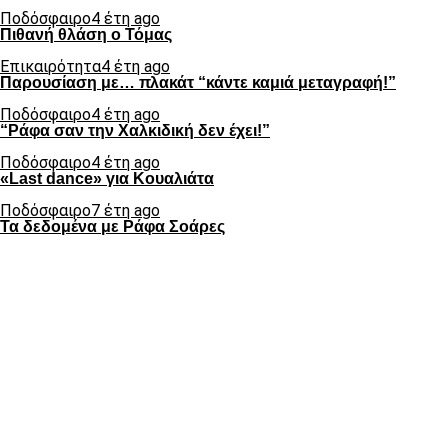
Ποδόσφαιρο
4 έτη ago
Πιθανή θλάση ο Τόμας
Επικαιρότητα
4 έτη ago
Παρουσίαση με… πλακάτ “κάντε καμιά μεταγραφή!”
Ποδόσφαιρο
4 έτη ago
“Ράφα σαν την Χαλκιδική δεν έχει!”
Ποδόσφαιρο
4 έτη ago
«Last dance» για Κουαλιάτα
Ποδόσφαιρο
7 έτη ago
Τα δεδομένα με Ράφα Σοάρες