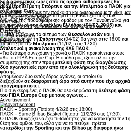
Σε διαφορετικές ώρες από τις αρχικά καθορισμένες θα
Related Topics:
αναμετρηθεί με τη Σπόρτινκ και την Μπιλμπάο ο ΠΑΟΚ για
Up Next
το Europe Cup.
Cancellieri: “Αξίζαμε την πρόκριση και αφιερώνουμε τη νίκη μας
Ο Δικέφαλος κατέθεσε αίτημα στη FIBA εξαιτίας των
στο Γιώργο Βαλαβανίδη”
αγώνων της ποδοσφαιρικής ομάδας με τον Παναθηναϊκό για
Don't Miss
τα
ημιτελικά του Κυπέλλου Ελλάδας (04/02, 20:15) και
Προπόνηση στη Θεσσαλονίκη και αναχώρηση για την
(11/02).
Ουγγαρία…
Η
FIBA
ενέκρινε το αίτημα των
Θεσσαλονικιών
και η
αναμέτρηση με τη
Σπόρτινγκ
(04/02) θα γίνει στις 18:00 και
paokrevolution
το ματς με την
Μπιλμπάο
(11/02, στις 17:30).
Αναλυτικά η ανακοίνωση της ΚΑΕ ΠΑΟΚ:
«Για δεύτερη συνεχόμενη χρονιά ο ΠΑΟΚ προκρίνεται στους
«8» του FIBA Europe Cup. H ομάδα μας εξασφάλισε την
συμμετοχή της στην
προημιτελική φάση της διοργάνωσης
δύο αγωνιστικές πριν από την ολοκλήρωση της δεύτερης
φάσης.
Απομένουν δύο εντός έδρας αγώνες, οι οποίοι θα
διεξαχθούν
σε διαφορετική ώρα από αυτήν που είχε αρχικά
προγραμματιστεί.
Πιο συγκεκριμένα, ο ΠΑΟΚ θα ολοκληρώσει
τη δεύτερη φάση
του FIBA Europe Cup με τους αγώνες…
Advertisement
ΠΑΟΚ – Sporting (Τετάρτη 4/2/26 στις 18:00)
ΠΑΟΚ – Surne Bilbao Basket (Τετάρτη 11/2/26 στις 17:30).
Ο ΠΑΟΚ συνεχίζει να έχει πιθανότητες για να κατακτήσει την 1η
θέση του ομίλου του, αλλά για να το πετύχει, πρέπει
να
κερδίσει την Sporting και την Bilbao με διαφορά άνω