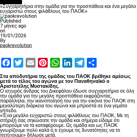
Μπάσκετ
«Συγχαρητήρια στην ομάδα για την προσπάθεια και ένα μεγάλο
ευχαριστώ στους φιλάθλους του ΠΑΟΚ»
Published
7 μήνες ago
on
19/01/2026
By
paokrevolution
Facebook
Twitter
Email
Pinterest
WhatsApp
LinkedIn
Telegram
Μοιραστ
Στα αποδυτήρια της ομάδας του ΠΑΟΚ βρέθηκε αμέσως
μετά το τέλος του αγώνα με τον Παναθηναϊκό ο
Αριστοτέλης Μυστακίδης.
Ο ισχυρός άνδρας του Δικεφάλου έδωσε συγχαρητήρια σε όλη
την ομάδα για την μεγάλη προσπάθεια εκφράζοντας,
παράλληλα, την ικανοποίησή του για την εικόνα του ΠΑΟΚ στη
μεγαλύτερη διάρκεια του αγώνα και μπροστά σε ένα γεμάτο
γήπεδο.
«Ένα μεγάλο ευχαριστώ στους φιλάθλους του ΠΑΟΚ. Με τη
στήριξή σας σηκώσατε την ομάδα και σήμερα είδαμε ότι
μπορούμε να τα καταφέρουμε. Ως ομάδα και ως ΠΑΟΚ
γνωρίζουμε πολύ καλά ό,τι έχουμε τις δυνατότητες να το
πετύχουμε» δήλωσε μετά.