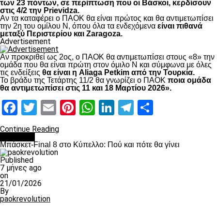
των 23 πόντων, σε περίπτωση που οι Βάσκοι, κερδίσουν
στις 4/2 την Prievidza.
Αν τα καταφέρει ο ΠΑΟΚ θα είναι πρώτος και θα αντιμετωπίσει
την 2η του ομίλου Ν, όπου όλα τα ενδεχόμενα
είναι πιθανά
μεταξύ Περιστερίου και Zaragoza.
Advertisement
Αν προκριθεί ως 2ος, ο ΠΑΟΚ θα αντιμετωπίσει στους «8» την
ομάδα που θα είναι πρώτη στον όμιλο Ν και σύμφωνα με όλες
τις ενδείξεις
θα είναι η Aliaga Petkim από την Τουρκία.
Το βράδυ της Τετάρτης 11/2 θα γνωρίζει ο ΠΑΟΚ
ποια ομάδα
θα αντιμετωπίσει στις 11 και 18 Μαρτίου 2026».
Facebook
Twitter
Email
Pinterest
WhatsApp
LinkedIn
Telegram
Μοιραστ
Continue Reading
Μπάσκετ
Μπάσκετ-Final 8 στο Κύπελλο: Πού και πότε θα γίνει
Published
7 μήνες ago
on
21/01/2026
By
paokrevolution