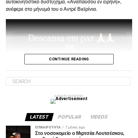
αυτοκινητιστικό δυστύχημα. «Αναπαύσου εν ειρήνη»,
στήριξη παραμείνατε 15μελες μετά την παραίτηση
ανέφερε στο μήνυμά του ο Αντρέ Βιεϊρίνια.
Κατσαρή και δεν ακολουθήσατε όλοι τον ίδιο δρόμο.”
Για εμάς δεν έχει αλλάξει κάτι, οι λόγοι της στήριξης μας
από την αρχή μέχρι σήμερα παραμένουν ίδιοι.
1. Ανεξάρτητος ΑΣ και μελλοντικά αυτάρκης,
CONTINUE READING
ADVERTISEMENT
ADVERTISEMENT
2. Την πιο σίγουρη και την πιο γρήγορη λύση για την
ανέγερση της νέας Τούμπας που ήδη έχει καθυστερήσει
πολύ να δωθεί στον λαό του ΠΑΟΚ.
LATEST
POPULAR
VIDEOS
Και από ότι φαίνεται, ούτε γρήγοροι, ούτε σίγουροι, ούτε
ΕΠΙΚΑΙΡΌΤΗΤΑ
7 μήνες ago
Στο νοσοκομείο ο Μιρτσέα Λουτσέσκου,
ανεξάρτητοι σταθήκατε.