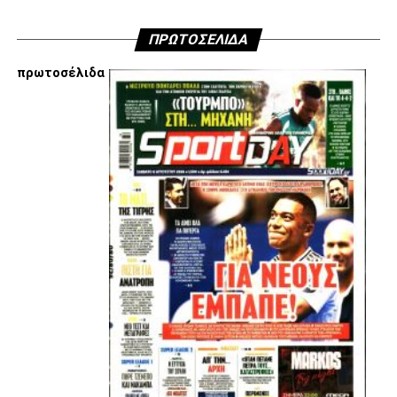
ADVERTISEMENT
ΠΡΩΤΟΣΕΛΙΔΑ
πρωτοσέλιδα
Εμείς είμαστε μόνο Π.Α.Ο.Κ.
Μόνο τα 4 γράμματα έχουν σημασία για εμάς και
ΚΑΝΕΝΑΣ δεν είναι πάνω απο αυτά τα ιερά γράμματα.
Μετά τιμής,
ΣΦ ΠΑΟΚ
ADVERTISEMENT
ΑΜΠΑΛΑΕΑ, ΜΑΚΕΔΟΝΕΣ, ΤΟΥΜΠΑ, #031#