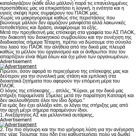
καταλαγιάζουν (κάθε άλλο μάλλον) παρά τις επανειλημμένες
προσπάθειες μας να επικρατήσει η λογική, η ενότητα και η
υγιείς σκέψη προς συμφέρουν του ΠΑΟΚ μας.
Χωρίς να μακρηγορούμε καθώς στις περιστάσεις που
βιώνουμε μάλλον δεν αρμόζουν μανιφέστα αλλά λακωνικές
τοποθετήσεις και δράση, αναφέρουμε τα εξής.
Μετά την προχθεσινή μας επίσκεψη στα γραφεία του ΑΣ ΠΑΟΚ,
την διακοπή του διοικητικού συμβουλίου και την συνέχιση της
διαδικασίας σήμερα Τέταρτη, πρέπει να δώσουμε στο σύνολο
του λαού του ΠΑΟΚ την αλήθεια από την δικιά μας πλευρά
καθώς το μέλλον του οργανισμού και οι άνθρωποι που τον
απαρτίζουν είναι θέμα όλων και όχι μόνο των οργανωμένων.
Advertisement
Πρώτον, όσον αφορά το περιεχόμενο της επίσκεψης μας και
δεύτερον για την συνολική μας στάση και εμπλοκή στα
διοικητικά ζητήματα που αφορούν την επόμενη μέρα του
ΠΑΟΚ.
Ο λόγος της επίσκεψης… απλός, “Κύριοι, με την δικιά μας
στήριξη παραμείνατε 15μελες μετά την παραίτηση Κατσαρή και
δεν ακολουθήσατε όλοι τον ίδιο δρόμο.”
Για εμάς δεν έχει αλλάξει κάτι, οι λόγοι της στήριξης μας από
την αρχή μέχρι σήμερα παραμένουν ίδιοι.
1. Ανεξάρτητος ΑΣ και μελλοντικά αυτάρκης,
Advertisement
2. Την πιο σίγουρη και την πιο γρήγορη λύση για την ανέγερση
της νέας Τούμπας που ήδη έχει καθυστερήσει πολύ να δωθεί