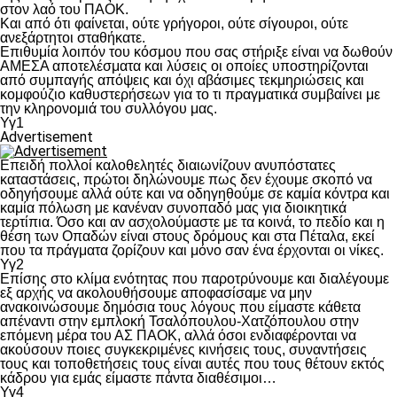
στον λαό του ΠΑΟΚ.
Και από ότι φαίνεται, ούτε γρήγοροι, ούτε σίγουροι, ούτε
ανεξάρτητοι σταθήκατε.
Επιθυμία λοιπόν του κόσμου που σας στήριξε είναι να δωθούν
ΑΜΕΣΑ αποτελέσματα και λύσεις οι οποίες υποστηρίζονται
από συμπαγής απόψεις και όχι αβάσιμες τεκμηριώσεις και
κομφούζιο καθυστερήσεων για το τι πραγματικά συμβαίνει με
την κληρονομιά του συλλόγου μας.
Υγ1
Advertisement
Επειδή πολλοί καλοθελητές διαιωνίζουν ανυπόστατες
καταστάσεις, πρώτοι δηλώνουμε πως δεν έχουμε σκοπό να
οδηγήσουμε αλλά ούτε και να οδηγηθούμε σε καμία κόντρα και
καμία πόλωση με κανέναν συνοπαδό μας για διοικητικά
τερτίπια. Όσο και αν ασχολούμαστε με τα κοινά, το πεδίο και η
θέση των Οπαδών είναι στους δρόμους και στα Πέταλα, εκεί
που τα πράγματα ζορίζουν και μόνο σαν ένα έρχονται οι νίκες.
Υγ2
Επίσης στο κλίμα ενότητας που παροτρύνουμε και διαλέγουμε
εξ αρχής να ακολουθήσουμε αποφασίσαμε να μην
ανακοινώσουμε δημόσια τους λόγους που είμαστε κάθετα
απέναντι στην εμπλοκή Τσαλόπουλου-Χατζόπουλου στην
επόμενη μέρα του ΑΣ ΠΑΟΚ, αλλά όσοι ενδιαφέρονται να
ακούσουν ποιες συγκεκριμένες κινήσεις τους, συναντήσεις
τους και τοποθετήσεις τους είναι αυτές που τους θέτουν εκτός
κάδρου για εμάς είμαστε πάντα διαθέσιμοι…
Υγ4