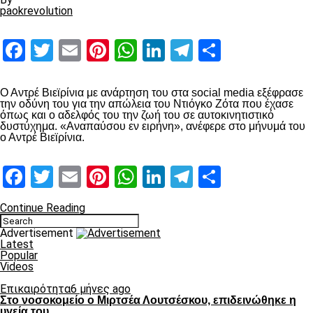
paokrevolution
Facebook
Twitter
Email
Pinterest
WhatsApp
LinkedIn
Telegram
Μοιραστ
Ο Αντρέ Βιεϊρίνια με ανάρτηση του στα social media εξέφρασε
την οδύνη του για την απώλεια του Ντιόγκο Ζότα που έχασε
όπως και ο αδελφός του την ζωή του σε αυτοκινητιστικό
δυστύχημα. «Αναπαύσου εν ειρήνη», ανέφερε στο μήνυμά του
ο Αντρέ Βιεϊρίνια.
Facebook
Twitter
Email
Pinterest
WhatsApp
LinkedIn
Telegram
Μοιραστ
Continue Reading
Advertisement
Latest
Popular
Videos
Επικαιρότητα
6 μήνες ago
Στο νοσοκομείο ο Μιρτσέα Λουτσέσκου, επιδεινώθηκε η
υγεία του