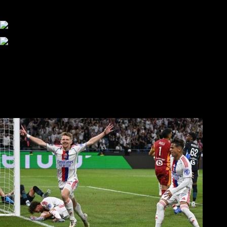
αυτάρκη ΑΣ, την καλύτερη λύση για την Τούμπα»
Συγκλονισμένος και ο Αντρέ με την απώλεια του Ζότα
Αναμένοντας την ανακοίνωση από τον Θανάση Κατσαρή
ΠΑΟΚ και τηλεοπτικά: αποκλειστικά απόφαση Σαββίδη
Αντίπαλοι
Νέα προβλήματα στην Μπέτις πριν την Τούμπα
Επίσημο «stop» στους φίλους του ΠΑΟΚ στο Αγρίνιο
Η Λιόν «σφυροκόπησε» τη Μονακό και πλησιάζει στο
Champions League