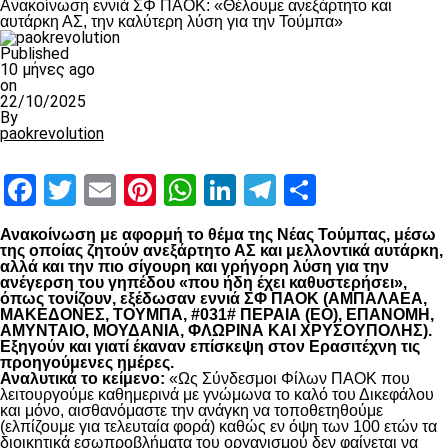
Ανακοίνωση εννιά ΣΦ ΠΑΟΚ: «Θέλουμε ανεξάρτητο και
αυτάρκη ΑΣ, την καλύτερη λύση για την Τούμπα»
Published
10 μήνες ago
on
22/10/2025
By
paokrevolution
Facebook
Twitter
Email
Pinterest
WhatsApp
LinkedIn
Telegram
Μοιραστ
Ανακοίνωση με αφορμή το θέμα της Νέας Τούμπας, μέσω
της οποίας ζητούν ανεξάρτητο ΑΣ και μελλοντικά αυτάρκη,
αλλά και την πιο σίγουρη και γρήγορη λύση για την
ανέγερση του γηπέδου «που ήδη έχει καθυστερήσει»,
όπως τονίζουν, εξέδωσαν εννιά ΣΦ ΠΑΟΚ (ΑΜΠΑΛΑΕΑ,
ΜΑΚΕΔΟΝΕΣ, ΤΟΥΜΠΑ, #031# ΠΕΡΑΙΑ (ΕΟ), ΕΠΑΝΟΜΗ,
ΑΜΥΝΤΑΙΟ, ΜΟΥΔΑΝΙΑ, ΦΛΩΡΙΝΑ ΚΑΙ ΧΡΥΣΟΥΠΟΛΗΣ).
Εξηγούν και γιατί έκαναν επίσκεψη στον Ερασιτέχνη τις
προηγούμενες ημέρες.
Αναλυτικά το κείμενο:
«Ως Σύνδεσμοι Φίλων ΠΑΟΚ που
λειτουργούμε καθημερινά με γνώμωνα το καλό του Δικεφάλου
και μόνο, αισθανόμαστε την ανάγκη να τοποθετηθούμε
(ελπίζουμε για τελευταία φορά) καθώς εν όψη των 100 ετών τα
διοικητικά εσωπροβλήματα του οργανισμού δεν φαίνεται να