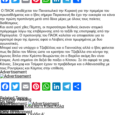
Ο ΠΑΟΚ υποδέχεται τον Παναιτωλικό την Κυριακή για την πρεμιέρα του
πρωταθλήματος και ο Ιβιτς σήμερα Παρασκευή θα έχει την ευκαιρία να κάνει
την πρώτη προπόνηση μετά από δέκα μέρες με όλους τους παίκτες
διαθέσιμους.
Και αυτό γιατί χθες Πέμπτη, οι περισσότεροι διεθνείς έκαναν ατομικό
πρόγραμμα λόγω της επιβάρυνσης από το ταξίδι της επιστροφής από την
Πορτογαλία. Ο προπονητής του ΠΑΟΚ καλείται να αποφασίσει για το
αριστερό άκρο της άμυνας αφού ο Λέοβατς είναι τιμωρημένος με δυο
αγωνιστικές.
Μπορεί εκεί να υπάρχει ο Τζαβέλλας και ο Γιαννούλης αλλά ο Ιβιτς φαίνεται
πως θα βάλει τον Μάτος ώστε να κρατήσει τον Τζαβέλλα στο κέντρο της
άμυνας δίπλα στον Κρέσπο θεωρώντας ότι ο Βαρέλα ακόμη δεν είναι
έτοιμος. Αυτό σημαίνει ότι δεξιά θα παίξει ο Κίτσιου. Σε ότι αφορά τα χαφ,
Κάνιας, Σάκχοφ και Τσίμιροτ έχουν το προβάδισμα και ο Αθανασιάδης με
τους Ροντρίγκες και Κάμπος στην επίθεση.
Advertisement
Facebook
Twitter
Email
Pinterest
WhatsApp
LinkedIn
Telegram
Μοιραστ
Related Topics:
Continue Reading
Up Next
Advertisement
Ο Ντούντα, ο Κλιφ και η Κόκα Κόλα
You may like
Don't Miss
Click to comment
Εκτός με την… Ομάδα Α’