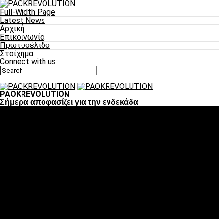
Full-Width Page
Latest News
Αρχική
Επικοινωνία
Πρωτοσέλιδο
Στοίχημα
Connect with us
PAOKREVOLUTION
Σήμερα αποφασίζει για την ενδεκάδα
Ποδόσφαιρο
«Πλέον έχουμε αλλάξει σαν ομάδα, παίξαμε σαν ένα»
«Το πιο σημαντικό είναι η αυτοπεποίθηση των
ποδοσφαιριστών»
«Πάμε να διεκδικήσουμε την οκτάδα»
«Είναι απόλαυση να παίζεις για τον κόσμο του ΠΑΟΚ»
«Θα τα δώσουμε όλα κόντρα στη Λιόν για την οκτάδα»
Μπάσκετ