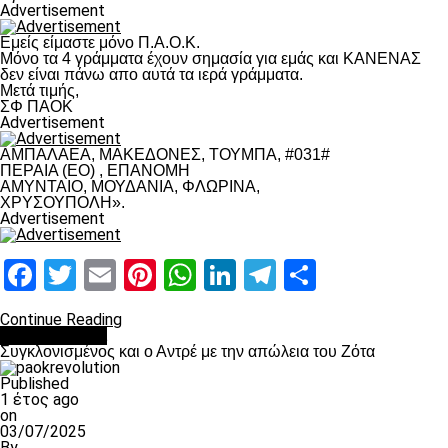
Advertisement
Εμείς είμαστε μόνο Π.Α.Ο.Κ.
Μόνο τα 4 γράμματα έχουν σημασία για εμάς και ΚΑΝΕΝΑΣ
δεν είναι πάνω απο αυτά τα ιερά γράμματα.
Μετά τιμής,
ΣΦ ΠΑΟΚ
Advertisement
ΑΜΠΑΛΑΕΑ, ΜΑΚΕΔΟΝΕΣ, ΤΟΥΜΠΑ, #031#
ΠΕΡΑΙΑ (ΕΟ) , ΕΠΑΝΟΜΗ
ΑΜΥΝΤΑΙΟ, ΜΟΥΔΑΝΙΑ, ΦΛΩΡΙΝΑ,
ΧΡΥΣΟΥΠΟΛΗ».
Advertisement
Facebook
Twitter
Email
Pinterest
WhatsApp
LinkedIn
Telegram
Μοιραστ
Continue Reading
Επικαιρότητα
Συγκλονισμένος και ο Αντρέ με την απώλεια του Ζότα
Published
1 έτος ago
on
03/07/2025
By