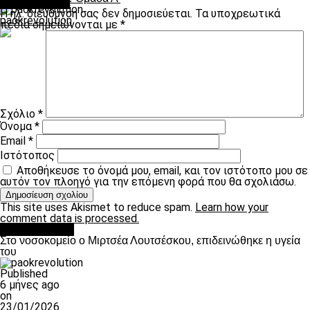
Leave a Reply
Η ηλ. διεύθυνση σας δεν δημοσιεύεται.
Τα υποχρεωτικά
paokrevolution
πεδία σημειώνονται με
*
Σχόλιο
*
Όνομα
*
Email
*
Ιστότοπος
Αποθήκευσε το όνομά μου, email, και τον ιστότοπο μου σε
αυτόν τον πλοηγό για την επόμενη φορά που θα σχολιάσω.
This site uses Akismet to reduce spam.
Learn how your
comment data is processed.
Επικαιρότητα
Στο νοσοκομείο ο Μιρτσέα Λουτσέσκου, επιδεινώθηκε η υγεία
του
Published
6 μήνες ago
on
23/01/2026