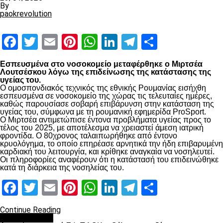
By
paokrevolution
Facebook
Twitter
Email
Pinterest
WhatsApp
LinkedIn
Telegram
Μοιραστ
Εσπευσμένα στο νοσοκομείο μεταφέρθηκε ο Μιρτσέα
Λουτσέσκου λόγω της επιδείνωσης της κατάστασης της
υγείας του.
Ο ομοσπονδιακός τεχνικός της εθνικής Ρουμανίας εισήχθη
εσπευσμένα σε νοσοκομείο της χώρας τις τελευταίες ημέρες,
καθώς παρουσίασε σοβαρή επιβάρυνση στην κατάσταση της
υγείας του, σύμφωνα με τη ρουμανική εφημερίδα ProSport.
Ο Μιρτσέα αντιμετώπισε έντονα προβλήματα υγείας προς το
τέλος του 2025, με αποτέλεσμα να χρειαστεί άμεση ιατρική
φροντίδα. Ο 80χρονος ταλαιπωρήθηκε από έντονο
κρυολόγημα, το οποίο επηρέασε αρνητικά την ήδη επιβαρυμένη
καρδιακή του λειτουργία, και κρίθηκε αναγκαία να νοσηλευτεί.
Οι πληροφορίες αναφέρουν ότι η κατάστασή του επιδεινώθηκε
κατά τη διάρκεια της νοσηλείας του.
Facebook
Twitter
Email
Pinterest
WhatsApp
LinkedIn
Telegram
Μοιραστ
Continue Reading
Επικαιρότητα