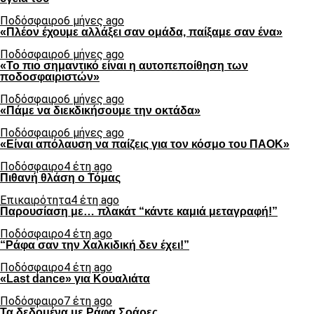
Ποδόσφαιρο
6 μήνες ago
«Πλέον έχουμε αλλάξει σαν ομάδα, παίξαμε σαν ένα»
Ποδόσφαιρο
6 μήνες ago
«Το πιο σημαντικό είναι η αυτοπεποίθηση των
ποδοσφαιριστών»
Ποδόσφαιρο
6 μήνες ago
«Πάμε να διεκδικήσουμε την οκτάδα»
Ποδόσφαιρο
6 μήνες ago
«Είναι απόλαυση να παίζεις για τον κόσμο του ΠΑΟΚ»
Ποδόσφαιρο
4 έτη ago
Πιθανή θλάση ο Τόμας
Επικαιρότητα
4 έτη ago
Παρουσίαση με… πλακάτ “κάντε καμιά μεταγραφή!”
Ποδόσφαιρο
4 έτη ago
“Ράφα σαν την Χαλκιδική δεν έχει!”
Ποδόσφαιρο
4 έτη ago
«Last dance» για Κουαλιάτα
Ποδόσφαιρο
7 έτη ago
Τα δεδομένα με Ράφα Σοάρες