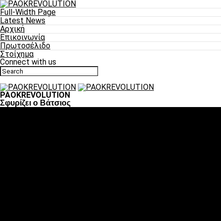
Full-Width Page
Latest News
Αρχική
Επικοινωνία
Πρωτοσέλιδο
Στοίχημα
Connect with us
PAOKREVOLUTION
Σφυρίζει ο Βάτσιος
Ποδόσφαιρο
«Πλέον έχουμε αλλάξει σαν ομάδα, παίξαμε σαν ένα»
«Το πιο σημαντικό είναι η αυτοπεποίθηση των
ποδοσφαιριστών»
«Πάμε να διεκδικήσουμε την οκτάδα»
«Είναι απόλαυση να παίζεις για τον κόσμο του ΠΑΟΚ»
«Θα τα δώσουμε όλα κόντρα στη Λιόν για την οκτάδα»
Μπάσκετ