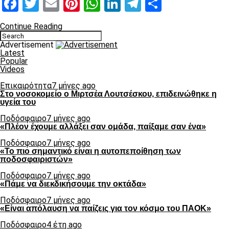
Facebook
Twitter
Email
Pinterest
WhatsApp
LinkedIn
Telegram
Μοιραστ
Continue Reading
Advertisement
Latest
Popular
Videos
Επικαιρότητα
7 μήνες ago
Στο νοσοκομείο ο Μιρτσέα Λουτσέσκου, επιδεινώθηκε η
υγεία του
Ποδόσφαιρο
7 μήνες ago
«Πλέον έχουμε αλλάξει σαν ομάδα, παίξαμε σαν ένα»
Ποδόσφαιρο
7 μήνες ago
«Το πιο σημαντικό είναι η αυτοπεποίθηση των
ποδοσφαιριστών»
Ποδόσφαιρο
7 μήνες ago
«Πάμε να διεκδικήσουμε την οκτάδα»
Ποδόσφαιρο
7 μήνες ago
«Είναι απόλαυση να παίζεις για τον κόσμο του ΠΑΟΚ»
Ποδόσφαιρο
4 έτη ago