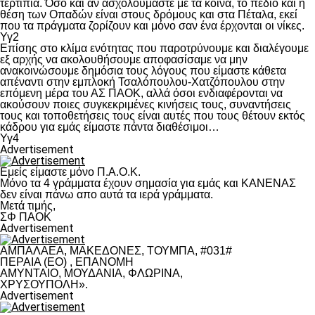
τερτίπια. Όσο και αν ασχολούμαστε με τα κοινά, το πεδίο και η
θέση των Οπαδών είναι στους δρόμους και στα Πέταλα, εκεί
που τα πράγματα ζορίζουν και μόνο σαν ένα έρχονται οι νίκες.
Υγ2
Επίσης στο κλίμα ενότητας που παροτρύνουμε και διαλέγουμε
εξ αρχής να ακολουθήσουμε αποφασίσαμε να μην
ανακοινώσουμε δημόσια τους λόγους που είμαστε κάθετα
απέναντι στην εμπλοκή Τσαλόπουλου-Χατζόπουλου στην
επόμενη μέρα του ΑΣ ΠΑΟΚ, αλλά όσοι ενδιαφέρονται να
ακούσουν ποιες συγκεκριμένες κινήσεις τους, συναντήσεις
τους και τοποθετήσεις τους είναι αυτές που τους θέτουν εκτός
κάδρου για εμάς είμαστε πάντα διαθέσιμοι…
Υγ4
Advertisement
Εμείς είμαστε μόνο Π.Α.Ο.Κ.
Μόνο τα 4 γράμματα έχουν σημασία για εμάς και ΚΑΝΕΝΑΣ
δεν είναι πάνω απο αυτά τα ιερά γράμματα.
Μετά τιμής,
ΣΦ ΠΑΟΚ
Advertisement
ΑΜΠΑΛΑΕΑ, ΜΑΚΕΔΟΝΕΣ, ΤΟΥΜΠΑ, #031#
ΠΕΡΑΙΑ (ΕΟ) , ΕΠΑΝΟΜΗ
ΑΜΥΝΤΑΙΟ, ΜΟΥΔΑΝΙΑ, ΦΛΩΡΙΝΑ,
ΧΡΥΣΟΥΠΟΛΗ».
Advertisement