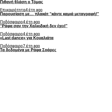
Πιθανή θλάση ο Τόμας
Επικαιρότητα
4 έτη ago
Παρουσίαση με… πλακάτ “κάντε καμιά μεταγραφή!”
Ποδόσφαιρο
4 έτη ago
“Ράφα σαν την Χαλκιδική δεν έχει!”
Ποδόσφαιρο
4 έτη ago
«Last dance» για Κουαλιάτα
Ποδόσφαιρο
7 έτη ago
Τα δεδομένα με Ράφα Σοάρες