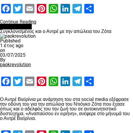
Facebook
Twitter
Email
Pinterest
WhatsApp
LinkedIn
Telegram
Μοιραστ
Continue Reading
Επικαιρότητα
Συγκλονισμένος και ο Αντρέ με την απώλεια του Ζότα
Published
1 έτος ago
on
03/07/2025
By
paokrevolution
Facebook
Twitter
Email
Pinterest
WhatsApp
LinkedIn
Telegram
Μοιραστ
Ο Αντρέ Βιεϊρίνια με ανάρτηση του στα social media εξέφρασε
την οδύνη του για την απώλεια του Ντιόγκο Ζότα που έχασε
όπως και ο αδελφός του την ζωή του σε αυτοκινητιστικό
δυστύχημα. «Αναπαύσου εν ειρήνη», ανέφερε στο μήνυμά του
ο Αντρέ Βιεϊρίνια.