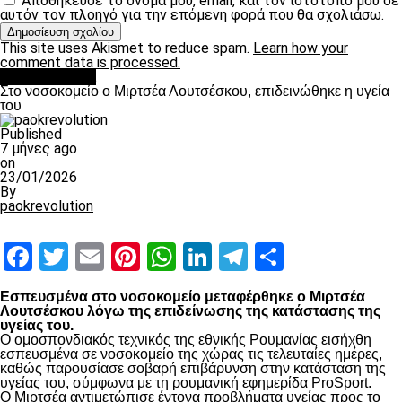
Αποθήκευσε το όνομά μου, email, και τον ιστότοπο μου σε
αυτόν τον πλοηγό για την επόμενη φορά που θα σχολιάσω.
This site uses Akismet to reduce spam.
Learn how your
comment data is processed.
Επικαιρότητα
Στο νοσοκομείο ο Μιρτσέα Λουτσέσκου, επιδεινώθηκε η υγεία
του
Published
7 μήνες ago
on
23/01/2026
By
paokrevolution
Facebook
Twitter
Email
Pinterest
WhatsApp
LinkedIn
Telegram
Μοιραστ
Εσπευσμένα στο νοσοκομείο μεταφέρθηκε ο Μιρτσέα
Λουτσέσκου λόγω της επιδείνωσης της κατάστασης της
υγείας του.
Ο ομοσπονδιακός τεχνικός της εθνικής Ρουμανίας εισήχθη
εσπευσμένα σε νοσοκομείο της χώρας τις τελευταίες ημέρες,
καθώς παρουσίασε σοβαρή επιβάρυνση στην κατάσταση της
υγείας του, σύμφωνα με τη ρουμανική εφημερίδα ProSport.
Ο Μιρτσέα αντιμετώπισε έντονα προβλήματα υγείας προς το