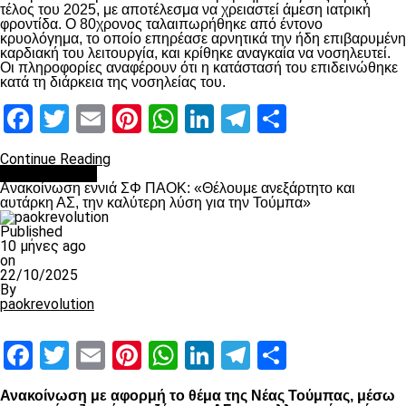
τέλος του 2025, με αποτέλεσμα να χρειαστεί άμεση ιατρική
φροντίδα. Ο 80χρονος ταλαιπωρήθηκε από έντονο
κρυολόγημα, το οποίο επηρέασε αρνητικά την ήδη επιβαρυμένη
καρδιακή του λειτουργία, και κρίθηκε αναγκαία να νοσηλευτεί.
Οι πληροφορίες αναφέρουν ότι η κατάστασή του επιδεινώθηκε
κατά τη διάρκεια της νοσηλείας του.
Facebook
Twitter
Email
Pinterest
WhatsApp
LinkedIn
Telegram
Μοιραστ
Continue Reading
Επικαιρότητα
Ανακοίνωση εννιά ΣΦ ΠΑΟΚ: «Θέλουμε ανεξάρτητο και
αυτάρκη ΑΣ, την καλύτερη λύση για την Τούμπα»
Published
10 μήνες ago
on
22/10/2025
By
paokrevolution
Facebook
Twitter
Email
Pinterest
WhatsApp
LinkedIn
Telegram
Μοιραστ
Ανακοίνωση με αφορμή το θέμα της Νέας Τούμπας, μέσω