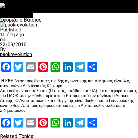
Στο OPEN τα προκριματικά, στη NOVA τα του πρωταθλήματος
Σαν σήμερα: Οταν “έφυγε” ο Λόραντ
Επικαιρότητα
Σφυρίζει ο Βάτσιος
Published
10 έτη ago
on
22/09/2016
By
paokrevolution
Facebook
Twitter
Email
Pinterest
WhatsApp
LinkedIn
Telegram
Μοιραστ
Η ΚΕΔ όρισε τους διαιτητές της 5ης αγωνιστικής και ο Μήτσιος είναι 4ος
στον αγώνα Λεβαδειακός-Κέρκυρα.
Απουσιάζουν οι υπόλοιποι (Παππάς, Σπάθας και ΣΙΑ). Σε ότι αφορά το ματς
του ΠΑΟΚ με την Ξάνθη, ορίστηκε ο Βάτσιος από τον σύνδεσμο Δυτικής
Αττικής. Ο Αναστόπουλος και ο Βεργέτης είναι βοηθοί, και ο Γιαννουλάκης
είναι ο 4ος. Από τους ορισμούς απουσιάζει ο Αρετόπουλος αλλά και ο
Σιδηρόπουλος.
Facebook
Twitter
Email
Pinterest
WhatsApp
LinkedIn
Telegram
Μοιραστ
Related Topics: