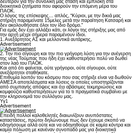
δεύτερον για την συνολική μας στάση και εμπλοκή στα
διοικητικά ζητήματα που αφορούν την επόμενη μέρα του
ΠΑΟΚ.
Ο λόγος της επίσκεψης… απλός, “Κύριοι, με την δικιά μας
στήριξη παραμείνατε 15μελες μετά την παραίτηση Κατσαρή και
δεν ακολουθήσατε όλοι τον ίδιο δρόμο.”
Για εμάς δεν έχει αλλάξει κάτι, οι λόγοι της στήριξης μας από
την αρχή μέχρι σήμερα παραμένουν ίδιοι.
1. Ανεξάρτητος ΑΣ και μελλοντικά αυτάρκης,
Advertisement
2. Την πιο σίγουρη και την πιο γρήγορη λύση για την ανέγερση
της νέας Τούμπας που ήδη έχει καθυστερήσει πολύ να δωθεί
στον λαό του ΠΑΟΚ.
Και από ότι φαίνεται, ούτε γρήγοροι, ούτε σίγουροι, ούτε
ανεξάρτητοι σταθήκατε.
Επιθυμία λοιπόν του κόσμου που σας στήριξε είναι να δωθούν
ΑΜΕΣΑ αποτελέσματα και λύσεις οι οποίες υποστηρίζονται
από συμπαγής απόψεις και όχι αβάσιμες τεκμηριώσεις και
κομφούζιο καθυστερήσεων για το τι πραγματικά συμβαίνει με
την κληρονομιά του συλλόγου μας.
Υγ1
Advertisement
Επειδή πολλοί καλοθελητές διαιωνίζουν ανυπόστατες
καταστάσεις, πρώτοι δηλώνουμε πως δεν έχουμε σκοπό να
οδηγήσουμε αλλά ούτε και να οδηγηθούμε σε καμία κόντρα και
καμία πόλωση με κανέναν συνοπαδό μας για διοικητικά