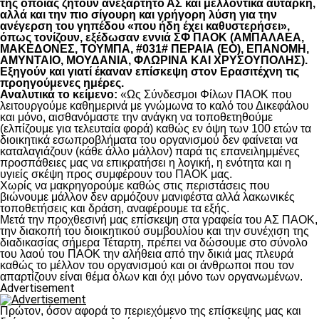
της οποίας ζητούν ανεξάρτητο ΑΣ και μελλοντικά αυτάρκη,
αλλά και την πιο σίγουρη και γρήγορη λύση για την
ανέγερση του γηπέδου «που ήδη έχει καθυστερήσει»,
όπως τονίζουν, εξέδωσαν εννιά ΣΦ ΠΑΟΚ (ΑΜΠΑΛΑΕΑ,
ΜΑΚΕΔΟΝΕΣ, ΤΟΥΜΠΑ, #031# ΠΕΡΑΙΑ (ΕΟ), ΕΠΑΝΟΜΗ,
ΑΜΥΝΤΑΙΟ, ΜΟΥΔΑΝΙΑ, ΦΛΩΡΙΝΑ ΚΑΙ ΧΡΥΣΟΥΠΟΛΗΣ).
Εξηγούν και γιατί έκαναν επίσκεψη στον Ερασιτέχνη τις
προηγούμενες ημέρες.
Αναλυτικά το κείμενο:
«Ως Σύνδεσμοι Φίλων ΠΑΟΚ που
λειτουργούμε καθημερινά με γνώμωνα το καλό του Δικεφάλου
και μόνο, αισθανόμαστε την ανάγκη να τοποθετηθούμε
(ελπίζουμε για τελευταία φορά) καθώς εν όψη των 100 ετών τα
διοικητικά εσωπροβλήματα του οργανισμού δεν φαίνεται να
καταλαγιάζουν (κάθε άλλο μάλλον) παρά τις επανειλημμένες
προσπάθειες μας να επικρατήσει η λογική, η ενότητα και η
υγιείς σκέψη προς συμφέρουν του ΠΑΟΚ μας.
Χωρίς να μακρηγορούμε καθώς στις περιστάσεις που
βιώνουμε μάλλον δεν αρμόζουν μανιφέστα αλλά λακωνικές
τοποθετήσεις και δράση, αναφέρουμε τα εξής.
Μετά την προχθεσινή μας επίσκεψη στα γραφεία του ΑΣ ΠΑΟΚ,
την διακοπή του διοικητικού συμβουλίου και την συνέχιση της
διαδικασίας σήμερα Τέταρτη, πρέπει να δώσουμε στο σύνολο
του λαού του ΠΑΟΚ την αλήθεια από την δικιά μας πλευρά
καθώς το μέλλον του οργανισμού και οι άνθρωποι που τον
απαρτίζουν είναι θέμα όλων και όχι μόνο των οργανωμένων.
Advertisement
Πρώτον, όσον αφορά το περιεχόμενο της επίσκεψης μας και