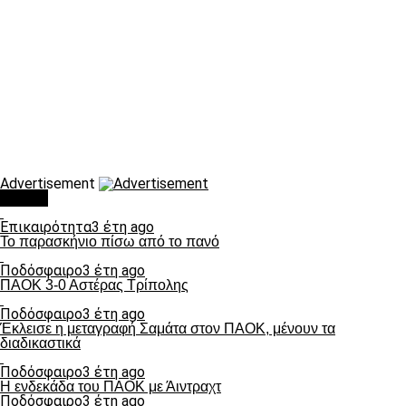
Advertisement
Τάσεις
Επικαιρότητα
3 έτη ago
Το παρασκήνιο πίσω από το πανό
Ποδόσφαιρο
3 έτη ago
ΠΑΟΚ 3-0 Αστέρας Τρίπολης
Ποδόσφαιρο
3 έτη ago
Έκλεισε η μεταγραφή Σαμάτα στον ΠΑΟΚ, μένουν τα
διαδικαστικά
Ποδόσφαιρο
3 έτη ago
Η ενδεκάδα του ΠΑΟΚ με Άιντραχτ
Ποδόσφαιρο
3 έτη ago