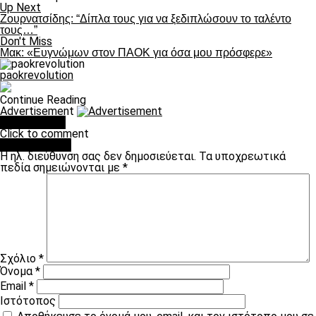
Up Next
Ζουρνατσίδης: “Δίπλα τους για να ξεδιπλώσουν το ταλέντο
τους…”
Don't Miss
Μακ: «Ευγνώμων στον ΠΑΟΚ για όσα μου πρόσφερε»
paokrevolution
Continue Reading
Advertisement
You may like
Click to comment
Leave a Reply
Η ηλ. διεύθυνση σας δεν δημοσιεύεται.
Τα υποχρεωτικά
πεδία σημειώνονται με
*
Σχόλιο
*
Όνομα
*
Email
*
Ιστότοπος