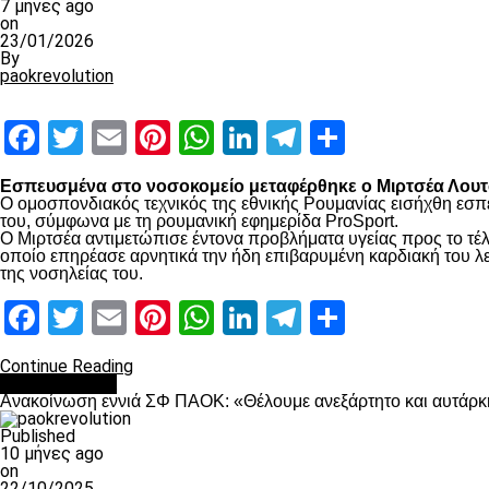
7 μήνες ago
on
23/01/2026
By
paokrevolution
Facebook
Twitter
Email
Pinterest
WhatsApp
LinkedIn
Telegram
Μοιραστ
Εσπευσμένα στο νοσοκομείο μεταφέρθηκε ο Μιρτσέα Λουτσ
Ο ομοσπονδιακός τεχνικός της εθνικής Ρουμανίας εισήχθη εσπ
του, σύμφωνα με τη ρουμανική εφημερίδα ProSport.
Ο Μιρτσέα αντιμετώπισε έντονα προβλήματα υγείας προς το τέλ
οποίο επηρέασε αρνητικά την ήδη επιβαρυμένη καρδιακή του λει
της νοσηλείας του.
Facebook
Twitter
Email
Pinterest
WhatsApp
LinkedIn
Telegram
Μοιραστ
Continue Reading
Επικαιρότητα
Ανακοίνωση εννιά ΣΦ ΠΑΟΚ: «Θέλουμε ανεξάρτητο και αυτάρκη
Published
10 μήνες ago
on
22/10/2025