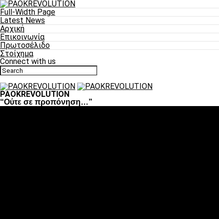
Full-Width Page
Latest News
Αρχική
Επικοινωνία
Πρωτοσέλιδο
Στοίχημα
Connect with us
PAOKREVOLUTION
“Ούτε σε προπόνηση…”
Ποδόσφαιρο
«Πλέον έχουμε αλλάξει σαν ομάδα, παίξαμε σαν ένα»
«Το πιο σημαντικό είναι η αυτοπεποίθηση των ποδοσφαιριστώ
«Πάμε να διεκδικήσουμε την οκτάδα»
«Είναι απόλαυση να παίζεις για τον κόσμο του ΠΑΟΚ»
«Θα τα δώσουμε όλα κόντρα στη Λιόν για την οκτάδα»
Μπάσκετ
Αλλαγή ώρας με Σπόρτινγκ και Μπιλμπάο