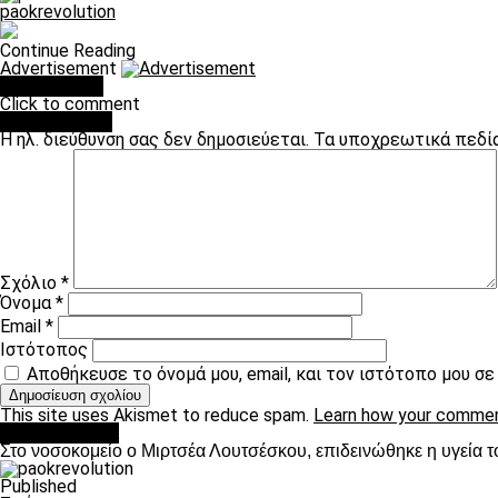
paokrevolution
Continue Reading
Advertisement
You may like
Click to comment
Leave a Reply
Η ηλ. διεύθυνση σας δεν δημοσιεύεται.
Τα υποχρεωτικά πεδί
Σχόλιο
*
Όνομα
*
Email
*
Ιστότοπος
Αποθήκευσε το όνομά μου, email, και τον ιστότοπο μου σ
This site uses Akismet to reduce spam.
Learn how your commen
Επικαιρότητα
Στο νοσοκομείο ο Μιρτσέα Λουτσέσκου, επιδεινώθηκε η υγεία τ
Published