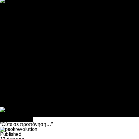
ΠΑΟΚ και τηλεοπτικά: αποκλειστικά απόφαση Σαββίδη
Αντίπαλοι
Νέα προβλήματα στην Μπέτις πριν την Τούμπα
Επίσημο «stop» στους φίλους του ΠΑΟΚ στο Αγρίνιο
Η Λιόν «σφυροκόπησε» τη Μονακό και πλησιάζει στο Champio
ΠΑΟΚ: Τι έκαναν οι αντίπαλοί του στο Europa League
Η Ριέκα διέκοψε την εγγραφή μελών ενόψει… ΠΑΟΚ
Διάφορα
Πέθανε ο μπαμπάς του Γιαννάκη, Λουκάς Μήλιος
ΣΦ ΠΑΟΚ Θύρα 4: Ανακοίνωσε οδική εκδρομή για τον αγώνα με
Κανείς δεν ξέχασε τα έξι αετόπουλα
Στο OPEN τα προκριματικά, στη NOVA τα του πρωταθλήματος
Σαν σήμερα: Οταν “έφυγε” ο Λόραντ
Επικαιρότητα
“Ούτε σε προπόνηση…”
Published