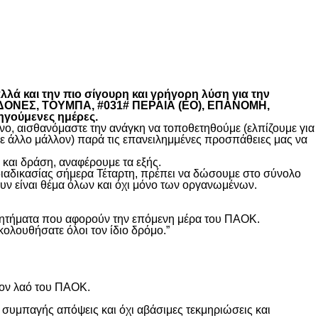
λά και την πιο σίγουρη και γρήγορη λύση για την
ΚΕΔΟΝΕΣ, ΤΟΥΜΠΑ, #031# ΠΕΡΑΙΑ (ΕΟ), ΕΠΑΝΟΜΗ,
ηγούμενες ημέρες.
, αισθανόμαστε την ανάγκη να τοποθετηθούμε (ελπίζουμε για
θε άλλο μάλλον) παρά τις επανειλημμένες προσπάθειες μας να
και δράση, αναφέρουμε τα εξής.
διαδικασίας σήμερα Τέταρτη, πρέπει να δώσουμε στο σύνολο
υν είναι θέμα όλων και όχι μόνο των οργανωμένων.
ά ζητήματα που αφορούν την επόμενη μέρα του ΠΑΟΚ.
κολουθήσατε όλοι τον ίδιο δρόμο.”
τον λαό του ΠΑΟΚ.
 συμπαγής απόψεις και όχι αβάσιμες τεκμηριώσεις και