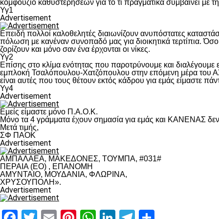
κομφούζιο καθυστερήσεων για το τι πραγματικά συμβαίνει με τ
Υγ1
Advertisement
Επειδή πολλοί καλοθελητές διαιωνίζουν ανυπόστατες καταστάσ
πόλωση με κανέναν συνοπαδό μας για διοικητικά τερτίπια. Όσο 
ζορίζουν και μόνο σαν ένα έρχονται οι νίκες.
Υγ2
Επίσης στο κλίμα ενότητας που παροτρύνουμε και διαλέγουμε
εμπλοκή Τσαλόπουλου-Χατζόπουλου στην επόμενη μέρα του ΑΣ Π
είναι αυτές που τους θέτουν εκτός κάδρου για εμάς είμαστε πά
Υγ4
Advertisement
Εμείς είμαστε μόνο Π.Α.Ο.Κ.
Μόνο τα 4 γράμματα έχουν σημασία για εμάς και ΚΑΝΕΝΑΣ δεν 
Μετά τιμής,
ΣΦ ΠΑΟΚ
Advertisement
ΑΜΠΑΛΑΕΑ, ΜΑΚΕΔΟΝΕΣ, ΤΟΥΜΠΑ, #031#
ΠΕΡΑΙΑ (ΕΟ) , ΕΠΑΝΟΜΗ
ΑΜΥΝΤΑΙΟ, ΜΟΥΔΑΝΙΑ, ΦΛΩΡΙΝΑ,
ΧΡΥΣΟΥΠΟΛΗ».
Advertisement
Facebook
Twitter
Email
Pinterest
WhatsApp
LinkedIn
Telegram
Μοιραστ