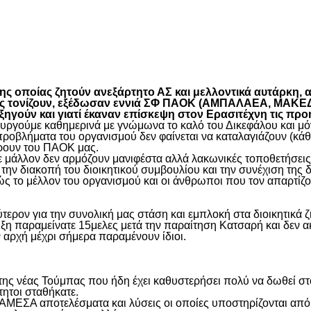
είτε
 οποίας ζητούν ανεξάρτητο ΑΣ και μελλοντικά αυτάρκη, αλ
όπως τονίζουν, εξέδωσαν εννιά ΣΦ ΠΑΟΚ (ΑΜΠΑΛΑΕΑ, ΜΑ
ύν και γιατί έκαναν επίσκεψη στον Ερασιτέχνη τις προ
γούμε καθημερινά με γνώμωνα το καλό του Δικεφάλου και μόνο
προβλήματα του οργανισμού δεν φαίνεται να καταλαγιάζουν (κά
φέρουν του ΠΑΟΚ μας.
μάλλον δεν αρμόζουν μανιφέστα αλλά λακωνικές τοποθετήσεις 
ην διακοπή του διοικητικού συμβουλίου και την συνέχιση της 
ς το μέλλον του οργανισμού και οι άνθρωποι που τον απαρτίζο
ύτερον για την συνολική μας στάση και εμπλοκή στα διοικητικ
ιξη παραμείνατε 15μελες μετά την παραίτηση Κατσαρή και δεν α
ην αρχή μέχρι σήμερα παραμένουν ίδιοι.
η της νέας Τούμπας που ήδη έχει καθυστερήσει πολύ να δωθεί σ
τητοι σταθήκατε.
 ΑΜΕΣΑ αποτελέσματα και λύσεις οι οποίες υποστηρίζονται από