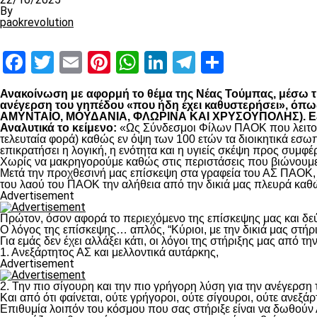
By
paokrevolution
Facebook
Twitter
Email
Pinterest
WhatsApp
LinkedIn
Telegram
Μοιραστ
Ανακοίνωση με αφορμή το θέμα της Νέας Τούμπας, μέσω της
ανέγερση του γηπέδου «που ήδη έχει καθυστερήσει», 
ΑΜΥΝΤΑΙΟ, ΜΟΥΔΑΝΙΑ, ΦΛΩΡΙΝΑ ΚΑΙ ΧΡΥΣΟΥΠΟΛΗΣ). Εξηγο
Αναλυτικά το κείμενο:
«Ως Σύνδεσμοι Φίλων ΠΑΟΚ που λειτουρ
τελευταία φορά) καθώς εν όψη των 100 ετών τα διοικητικά εσω
επικρατήσει η λογική, η ενότητα και η υγιείς σκέψη προς συμ
Χωρίς να μακρηγορούμε καθώς στις περιστάσεις που βιώνουμε 
Μετά την προχθεσινή μας επίσκεψη στα γραφεία του ΑΣ ΠΑΟΚ, τ
του λαού του ΠΑΟΚ την αλήθεια από την δικιά μας πλευρά καθώ
Advertisement
Πρώτον, όσον αφορά το περιεχόμενο της επίσκεψης μας και δε
Ο λόγος της επίσκεψης… απλός, “Κύριοι, με την δικιά μας στήρ
Για εμάς δεν έχει αλλάξει κάτι, οι λόγοι της στήριξης μας από τ
1. Ανεξάρτητος ΑΣ και μελλοντικά αυτάρκης,
Advertisement
2. Την πιο σίγουρη και την πιο γρήγορη λύση για την ανέγερσ
Και από ότι φαίνεται, ούτε γρήγοροι, ούτε σίγουροι, ούτε ανεξάρ
Επιθυμία λοιπόν του κόσμου που σας στήριξε είναι να δωθούν