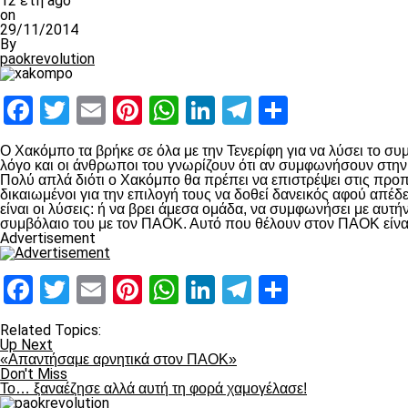
12 έτη ago
on
29/11/2014
By
paokrevolution
Facebook
Twitter
Email
Pinterest
WhatsApp
LinkedIn
Telegram
Μοιραστ
Ο Χακόμπο τα βρήκε σε όλα με την Τενερίφη για να λύσει το σ
λόγο και οι άνθρωποι του γνωρίζουν ότι αν συμφωνήσουν στη
Πολύ απλά διότι ο Χακόμπο θα πρέπει να επιστρέψει στις προπ
δικαιωμένοι για την επιλογή τους να δοθεί δανεικός αφού απέδ
είναι οι λύσεις: ή να βρει άμεσα ομάδα, να συμφωνήσει με αυτ
συμβόλαιο του με τον ΠΑΟΚ. Αυτό που θέλουν στον ΠΑΟΚ είνα
Advertisement
Facebook
Twitter
Email
Pinterest
WhatsApp
LinkedIn
Telegram
Μοιραστ
Related Topics:
Up Next
«Απαντήσαμε αρνητικά στον ΠΑΟΚ»
Don't Miss
Το… ξαναέζησε αλλά αυτή τη φορά χαμογέλασε!