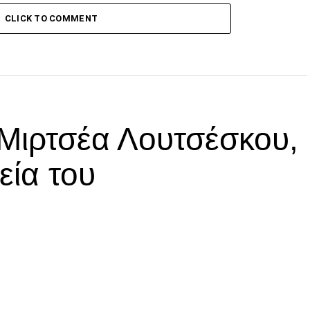
CLICK TO COMMENT
 Μιρτσέα Λουτσέσκου,
εία του
p
In
egram
οιραστείτε