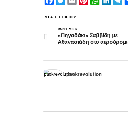
Facebook
Twitter
Email
Pinterest
Whats
Link
T
RELATED TOPICS:
DON'T MISS
«Πηγαδάκι» Σαββίδη με
Αθανασιάδη στο αεροδρόμι
paokrevolution