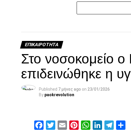
ΕΠΙΚΑΙΡΌΤΗΤΑ
Στο νοσοκομείο ο
επιδεινώθηκε η υγ
Published
7 μήνες ago
on
23/01/2026
By
paokrevolution
Facebook
Twitter
Email
Pinterest
WhatsAp
Linked
Tel
Μ