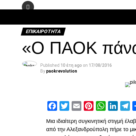
ΠΟΔΌΣΦΑ
ΕΠΙΚΑΙΡΌΤΗΤΑ
«Ο ΠΑΟΚ πάνω
Published
10 έτη ago
on
17/08/2016
By
paokrevolution
Facebook
Twitter
Email
Pinterest
Whats
Link
T
Μια ιδιαίτερη συγκινητική στιγμή έλ
από την Αλεξανδρούπολη πήρε το μι