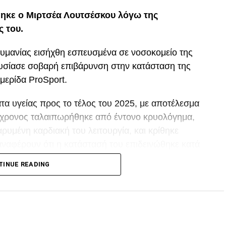
ηκε ο Μιρτσέα Λουτσέσκου λόγω της
ς του.
ουμανίας εισήχθη εσπευσμένα σε νοσοκομείο της
ουσίασε σοβαρή επιβάρυνση στην κατάσταση της
μερίδα ProSport.
α υγείας προς το τέλος του 2025, με αποτέλεσμα
80χρονος ταλαιπωρήθηκε από έντονο κρυολόγημα,
ρυμένη καρδιακή του λειτουργία, και κρίθηκε
αναφέρουν ότι η κατάστασή του επιδεινώθηκε κατά
TINUE READING
p
In
egram
οιραστείτε