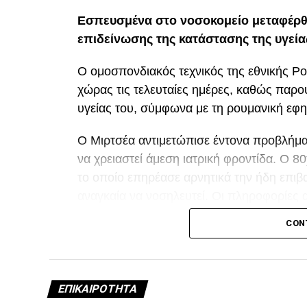
Εσπευσμένα στο νοσοκομείο μεταφέρθ
επιδείνωσης της κατάστασης της υγεία
Ο ομοσπονδιακός τεχνικός της εθνικής Ρ
χώρας τις τελευταίες ημέρες, καθώς παρ
υγείας του, σύμφωνα με τη ρουμανική εφη
Ο Μιρτσέα αντιμετώπισε έντονα προβλήματ
να χρειαστεί άμεση ιατρική φροντίδα. Ο 
το οποίο επηρέασε αρνητικά την ήδη επιβα
αναγκαία να νοσηλευτεί. Οι πληροφορίες 
τη διάρκεια της νοσηλείας του.
CON
Facebook
Twitter
Email
Pinterest
WhatsAp
Linked
Tel
Μ
ΕΠΙΚΑΙΡΌΤΗΤΑ