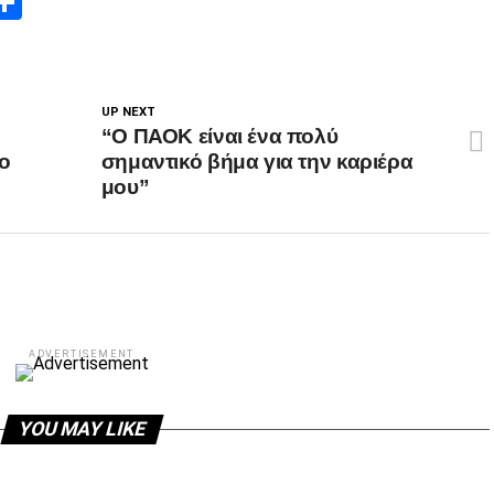
App
edIn
elegram
Μοιραστείτε
UP NEXT
“Ο ΠΑΟΚ είναι ένα πολύ
ο
σημαντικό βήμα για την καριέρα
μου”
ADVERTISEMENT
YOU MAY LIKE