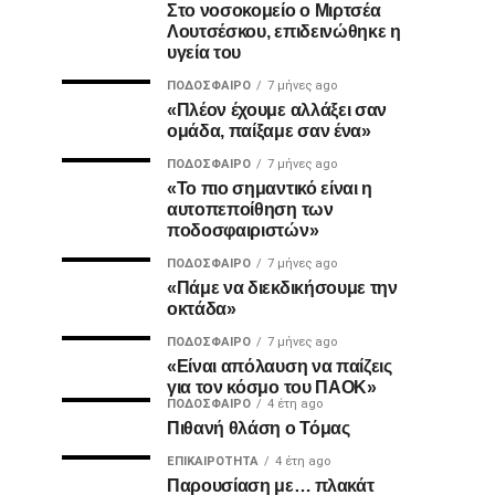
Στο νοσοκομείο ο Μιρτσέα
Λουτσέσκου, επιδεινώθηκε η
υγεία του
ΠΟΔΌΣΦΑΙΡΟ
7 μήνες ago
«Πλέον έχουμε αλλάξει σαν
ομάδα, παίξαμε σαν ένα»
ΠΟΔΌΣΦΑΙΡΟ
7 μήνες ago
«Το πιο σημαντικό είναι η
αυτοπεποίθηση των
ποδοσφαιριστών»
ΠΟΔΌΣΦΑΙΡΟ
7 μήνες ago
«Πάμε να διεκδικήσουμε την
οκτάδα»
ΠΟΔΌΣΦΑΙΡΟ
7 μήνες ago
«Είναι απόλαυση να παίζεις
για τον κόσμο του ΠΑΟΚ»
ΠΟΔΌΣΦΑΙΡΟ
4 έτη ago
Πιθανή θλάση ο Τόμας
ΕΠΙΚΑΙΡΌΤΗΤΑ
4 έτη ago
Παρουσίαση με… πλακάτ