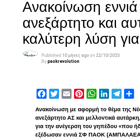
Ανακοίνωση εννι
ανεξάρτητο και αυ
καλύτερη λύση γι
Published
10 μήνες ago
on
22/10/2025
By
paokrevolution
Facebook
Twitter
Email
Pinterest
WhatsAp
Linked
Tel
Μ
Ανακοίνωση με αφορμή το θέμα της Νέ
ανεξάρτητο ΑΣ και μελλοντικά αυτάρκη
για την ανέγερση του γηπέδου «που ήδ
εξέδωσαν εννιά ΣΦ ΠΑΟΚ (ΑΜΠΑΛΑΕΑ