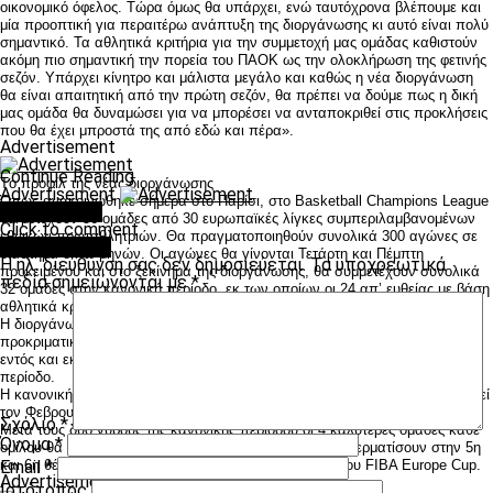
οικονομικό όφελος. Τώρα όμως θα υπάρχει, ενώ ταυτόχρονα βλέπουμε και
μία προοπτική για περαιτέρω ανάπτυξη της διοργάνωσης κι αυτό είναι πολύ
σημαντικό. Τα αθλητικά κριτήρια για την συμμετοχή μας ομάδας καθιστούν
ακόμη πιο σημαντική την πορεία του ΠΑΟΚ ως την ολοκλήρωση της φετινής
σεζόν. Υπάρχει κίνητρο και μάλιστα μεγάλο και καθώς η νέα διοργάνωση
θα είναι απαιτητική από την πρώτη σεζόν, θα πρέπει να δούμε πως η δική
μας ομάδα θα δυναμώσει για να μπορέσει να ανταποκριθεί στις προκλήσεις
που θα έχει μπροστά της από εδώ και πέρα».
Advertisement
Continue Reading
Tο προφίλ της νέας διοργάνωσης
Advertisement
Όπως ανακοινώθηκε σήμερα στο Παρίσι, στο Basketball Champions League
You may like
θα μετέχουν 56 ομάδες από 30 ευρωπαϊκές λίγκες συμπεριλαμβανομένων
Click to comment
εθνικών πρωταθλητριών. Θα πραγματοποιηθούν συνολικά 300 αγώνες σε
Leave a Reply
διάστημα οκτώ μηνών. Οι αγώνες θα γίνονται Τετάρτη και Πέμπτη
Η ηλ. διεύθυνση σας δεν δημοσιεύεται.
Τα υποχρεωτικά
προκειμένου και στο ξεκίνημα της διοργάνωσης, θα συμμετέχουν συνολικά
πεδία σημειώνονται με
*
32 ομάδες στην κανονική περίοδο, εκ των οποίων οι 24 απ’ ευθείας με βάση
αθλητικά κριτήρια.
Η διοργάνωση θα αρχίσει στις 27 Σεπτεμβρίου 2016, με τους
προκριματικούς, που θα διεξαχθούν σε δύο γύρους (με διπλά παιχνίδια,
εντός και εκτός έδρας), από όπου 8 ομάδες θα προκριθούν στην κανονική
περίοδο.
Η κανονική περίοδος θα αρχίσει τον Οκτώβριο του 2016 και θα ολοκληρωθεί
τον Φεβρουάριο του 2017. Οι 32 ομάδες θα χωριστούν σε 4 ομίλους των 8.
Σχόλιο
*
Μετά τους δύο γύρους της κανονικής περιόδου οι 4 καλύτερες ομάδες κάθε
Όνομα
*
ομίλου θα προκριθούν στα πλέι οφ. Οι ομάδες που θα τερματίσουν στην 5η
και 6η θέση κάθε ομίλου θα συνεχίσουν στα πλέι οφ του FIBA Europe Cup.
Email
*
Advertisement
Ιστότοπος