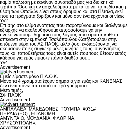
καμία πόλωση με κανέναν συνοπαδό μας για διοικητικά
τερτίπια. Όσο και αν ασχολούμαστε με τα κοινά, το πεδίο και η
θέση των Οπαδών είναι στους δρόμους και στα Πέταλα, εκεί
που τα πράγματα ζορίζουν και μόνο σαν ένα έρχονται οι νίκες.
Υγ2
Επίσης στο κλίμα ενότητας που παροτρύνουμε και διαλέγουμε
εξ αρχής να ακολουθήσουμε αποφασίσαμε να μην
ανακοινώσουμε δημόσια τους λόγους που είμαστε κάθετα
απέναντι στην εμπλοκή Τσαλόπουλου-Χατζόπουλου στην
επόμενη μέρα του ΑΣ ΠΑΟΚ, αλλά όσοι ενδιαφέρονται να
ακούσουν ποιες συγκεκριμένες κινήσεις τους, συναντήσεις
τους και τοποθετήσεις τους είναι αυτές που τους θέτουν εκτός
κάδρου για εμάς είμαστε πάντα διαθέσιμοι…
Υγ4
Advertisement
Εμείς είμαστε μόνο Π.Α.Ο.Κ.
Μόνο τα 4 γράμματα έχουν σημασία για εμάς και ΚΑΝΕΝΑΣ
δεν είναι πάνω απο αυτά τα ιερά γράμματα.
Μετά τιμής,
ΣΦ ΠΑΟΚ
Advertisement
ΑΜΠΑΛΑΕΑ, ΜΑΚΕΔΟΝΕΣ, ΤΟΥΜΠΑ, #031#
ΠΕΡΑΙΑ (ΕΟ) , ΕΠΑΝΟΜΗ
ΑΜΥΝΤΑΙΟ, ΜΟΥΔΑΝΙΑ, ΦΛΩΡΙΝΑ,
ΧΡΥΣΟΥΠΟΛΗ».
Advertisement