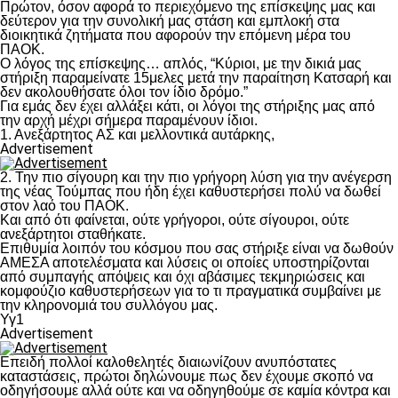
Πρώτον, όσον αφορά το περιεχόμενο της επίσκεψης μας και
δεύτερον για την συνολική μας στάση και εμπλοκή στα
διοικητικά ζητήματα που αφορούν την επόμενη μέρα του
ΠΑΟΚ.
Ο λόγος της επίσκεψης… απλός, “Κύριοι, με την δικιά μας
στήριξη παραμείνατε 15μελες μετά την παραίτηση Κατσαρή και
δεν ακολουθήσατε όλοι τον ίδιο δρόμο.”
Για εμάς δεν έχει αλλάξει κάτι, οι λόγοι της στήριξης μας από
την αρχή μέχρι σήμερα παραμένουν ίδιοι.
1. Ανεξάρτητος ΑΣ και μελλοντικά αυτάρκης,
Advertisement
2. Την πιο σίγουρη και την πιο γρήγορη λύση για την ανέγερση
της νέας Τούμπας που ήδη έχει καθυστερήσει πολύ να δωθεί
στον λαό του ΠΑΟΚ.
Και από ότι φαίνεται, ούτε γρήγοροι, ούτε σίγουροι, ούτε
ανεξάρτητοι σταθήκατε.
Επιθυμία λοιπόν του κόσμου που σας στήριξε είναι να δωθούν
ΑΜΕΣΑ αποτελέσματα και λύσεις οι οποίες υποστηρίζονται
από συμπαγής απόψεις και όχι αβάσιμες τεκμηριώσεις και
κομφούζιο καθυστερήσεων για το τι πραγματικά συμβαίνει με
την κληρονομιά του συλλόγου μας.
Υγ1
Advertisement
Επειδή πολλοί καλοθελητές διαιωνίζουν ανυπόστατες
καταστάσεις, πρώτοι δηλώνουμε πως δεν έχουμε σκοπό να
οδηγήσουμε αλλά ούτε και να οδηγηθούμε σε καμία κόντρα και