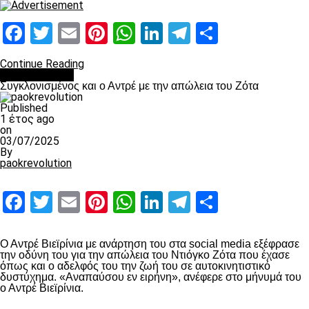
Facebook
Twitter
Email
Pinterest
WhatsApp
LinkedIn
Telegram
Μοιραστ
Continue Reading
Επικαιρότητα
Συγκλονισμένος και ο Αντρέ με την απώλεια του Ζότα
Published
1 έτος ago
on
03/07/2025
By
paokrevolution
Facebook
Twitter
Email
Pinterest
WhatsApp
LinkedIn
Telegram
Μοιραστ
Ο Αντρέ Βιεϊρίνια με ανάρτηση του στα social media εξέφρασε
την οδύνη του για την απώλεια του Ντιόγκο Ζότα που έχασε
όπως και ο αδελφός του την ζωή του σε αυτοκινητιστικό
δυστύχημα. «Αναπαύσου εν ειρήνη», ανέφερε στο μήνυμά του
ο Αντρέ Βιεϊρίνια.