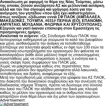
Ανακοίνωση με αφορμή το θέμα της Νέας Τούμπας, μέσω
της οποίας ζητούν ανεξάρτητο ΑΣ και μελλοντικά αυτάρκη,
αλλά και την πιο σίγουρη και γρήγορη λύση για την
ανέγερση του γηπέδου «που ήδη έχει καθυστερήσει»,
όπως τονίζουν, εξέδωσαν εννιά ΣΦ ΠΑΟΚ (ΑΜΠΑΛΑΕΑ,
ΜΑΚΕΔΟΝΕΣ, ΤΟΥΜΠΑ, #031# ΠΕΡΑΙΑ (ΕΟ), ΕΠΑΝΟΜΗ,
ΑΜΥΝΤΑΙΟ, ΜΟΥΔΑΝΙΑ, ΦΛΩΡΙΝΑ ΚΑΙ ΧΡΥΣΟΥΠΟΛΗΣ).
Εξηγούν και γιατί έκαναν επίσκεψη στον Ερασιτέχνη τις
προηγούμενες ημέρες.
Αναλυτικά το κείμενο:
«Ως Σύνδεσμοι Φίλων ΠΑΟΚ που
λειτουργούμε καθημερινά με γνώμωνα το καλό του Δικεφάλου
και μόνο, αισθανόμαστε την ανάγκη να τοποθετηθούμε
(ελπίζουμε για τελευταία φορά) καθώς εν όψη των 100 ετών τα
διοικητικά εσωπροβλήματα του οργανισμού δεν φαίνεται να
καταλαγιάζουν (κάθε άλλο μάλλον) παρά τις επανειλημμένες
προσπάθειες μας να επικρατήσει η λογική, η ενότητα και η
υγιείς σκέψη προς συμφέρουν του ΠΑΟΚ μας.
Χωρίς να μακρηγορούμε καθώς στις περιστάσεις που
βιώνουμε μάλλον δεν αρμόζουν μανιφέστα αλλά λακωνικές
τοποθετήσεις και δράση, αναφέρουμε τα εξής.
Μετά την προχθεσινή μας επίσκεψη στα γραφεία του ΑΣ ΠΑΟΚ,
την διακοπή του διοικητικού συμβουλίου και την συνέχιση της
διαδικασίας σήμερα Τέταρτη, πρέπει να δώσουμε στο σύνολο
του λαού του ΠΑΟΚ την αλήθεια από την δικιά μας πλευρά
καθώς το μέλλον του οργανισμού και οι άνθρωποι που τον
απαρτίζουν είναι θέμα όλων και όχι μόνο των οργανωμένων.
Advertisement