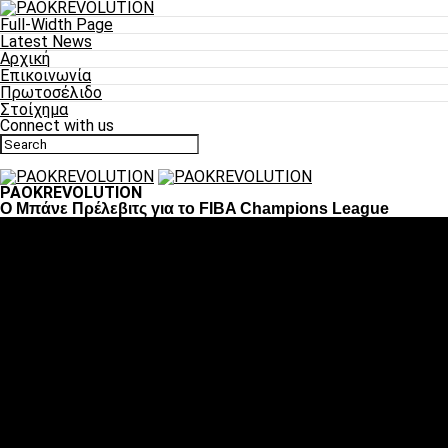
Full-Width Page
Latest News
Αρχική
Επικοινωνία
Πρωτοσέλιδο
Στοίχημα
Connect with us
PAOKREVOLUTION
Ο Μπάνε Πρέλεβιτς για το FIBA Champions League
Ποδόσφαιρο
«Πλέον έχουμε αλλάξει σαν ομάδα, παίξαμε σαν ένα»
«Το πιο σημαντικό είναι η αυτοπεποίθηση των
ποδοσφαιριστών»
«Πάμε να διεκδικήσουμε την οκτάδα»
«Είναι απόλαυση να παίζεις για τον κόσμο του ΠΑΟΚ»
«Θα τα δώσουμε όλα κόντρα στη Λιόν για την οκτάδα»
Μπάσκετ