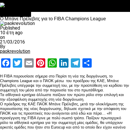
Στο OPEN τα προκριματικά, στη NOVA τα του πρωταθλήματος
Σαν σήμερα: Οταν “έφυγε” ο Λόραντ
Επικαιρότητα
Ο Μπάνε Πρέλεβιτς για το FIBA Champions League
Published
10 έτη ago
on
21/03/2016
By
paokrevolution
Facebook
Twitter
Email
Pinterest
WhatsApp
LinkedIn
Telegram
Μοιραστ
Η FIBA παρουσίασε σήμερα στο Παρίσι τη νέα της διοργάνωση, το
Champions League και ο ΠΑΟΚ μέσω του προέδρου της ΚΑΕ, Μπάνε
Πρέλεβιτς υπέγραψε την συμμετοχή του, με την προϋπόθεση να κερδίσει την
συμμετοχή του μέσα από την παρουσία του στο πρωτάθλημα.
Τα αθλητικά κριτήρια άλλωστε παίζουν τον πρώτο ρόλο στην επιλογή και
την εξασφάλιση συμμετοχής στη νέα διοργάνωση.
O πρόεδρος της ΚΑΕ ΠΑΟΚ Μπάνε Πρέλεβιτς, μετά την ολοκλήρωση της
παρουσίασης της νέας διοργάνωσης, δήλωσε σχετικά με την απόφαση του
ΠΑΟΚ και τις προοπτικές που ανοίγονται από εδώ και πέρα… «H
προσέγγιση της FIBA έγινε με πολύ σωστό τρόπο. Παίζουν πρωταρχικό
ρόλο τα αθλητικά κριτήρια για την συμμετοχή μίας ομάδας, θα υπάρχουν
αρκετές ομάδες που ήταν στο Eurocup και από το οποίο δεν είχαν κανένα