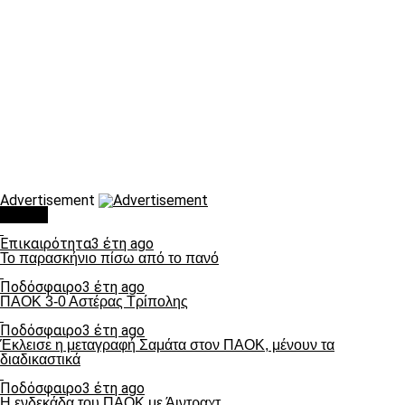
Advertisement
Τάσεις
Επικαιρότητα
3 έτη ago
Το παρασκήνιο πίσω από το πανό
Ποδόσφαιρο
3 έτη ago
ΠΑΟΚ 3-0 Αστέρας Τρίπολης
Ποδόσφαιρο
3 έτη ago
Έκλεισε η μεταγραφή Σαμάτα στον ΠΑΟΚ, μένουν τα
διαδικαστικά
Ποδόσφαιρο
3 έτη ago
Η ενδεκάδα του ΠΑΟΚ με Άιντραχτ