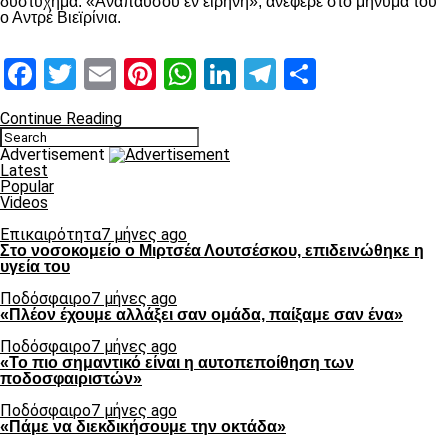
δυστύχημα. «Αναπαύσου εν ειρήνη», ανέφερε στο μήνυμά του
ο Αντρέ Βιεϊρίνια.
Facebook
Twitter
Email
Pinterest
WhatsApp
LinkedIn
Telegram
Μοιραστ
Continue Reading
Advertisement
Latest
Popular
Videos
Επικαιρότητα
7 μήνες ago
Στο νοσοκομείο ο Μιρτσέα Λουτσέσκου, επιδεινώθηκε η
υγεία του
Ποδόσφαιρο
7 μήνες ago
«Πλέον έχουμε αλλάξει σαν ομάδα, παίξαμε σαν ένα»
Ποδόσφαιρο
7 μήνες ago
«Το πιο σημαντικό είναι η αυτοπεποίθηση των
ποδοσφαιριστών»
Ποδόσφαιρο
7 μήνες ago
«Πάμε να διεκδικήσουμε την οκτάδα»