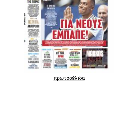
πρωτοσέλιδα