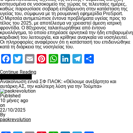
εσπευσμένα σε νοσοκομείο της χώρας τις τελευταίες ημέρες,
καθώς παρουσίασε σοβαρή επιβάρυνση στην κατάσταση της
υγείας του, σύμφωνα με τη ρουμανική εφημερίδα ProSport.
Ο Μιρτσέα αντιμετώπισε έντονα προβλήματα υγείας προς το
τέλος του 2025, με αποτέλεσμα να χρειαστεί άμεση ιατρική
φροντίδα. Ο 80χρονος ταλαιπωρήθηκε από έντονο
κρυολόγημα, το οποίο επηρέασε αρνητικά την ήδη επιβαρυμένη
καρδιακή του λειτουργία, και κρίθηκε αναγκαία να νοσηλευτεί.
Οι πληροφορίες αναφέρουν ότι η κατάστασή του επιδεινώθηκε
κατά τη διάρκεια της νοσηλείας του.
Facebook
Twitter
Email
Pinterest
WhatsApp
LinkedIn
Telegram
Μοιραστ
Continue Reading
Επικαιρότητα
Ανακοίνωση εννιά ΣΦ ΠΑΟΚ: «Θέλουμε ανεξάρτητο και
αυτάρκη ΑΣ, την καλύτερη λύση για την Τούμπα»
Published
10 μήνες ago
on
22/10/2025
By
paokrevolution