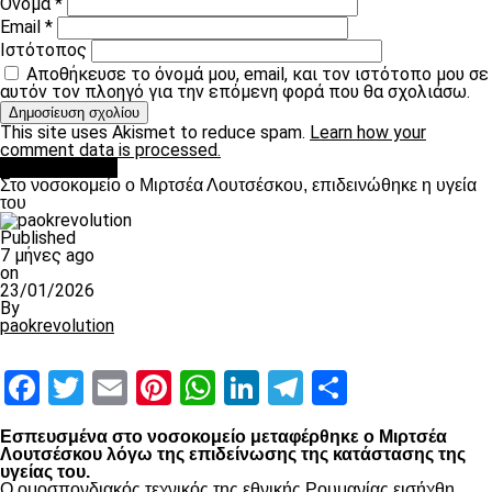
Όνομα
*
Email
*
Ιστότοπος
Αποθήκευσε το όνομά μου, email, και τον ιστότοπο μου σε
αυτόν τον πλοηγό για την επόμενη φορά που θα σχολιάσω.
This site uses Akismet to reduce spam.
Learn how your
comment data is processed.
Επικαιρότητα
Στο νοσοκομείο ο Μιρτσέα Λουτσέσκου, επιδεινώθηκε η υγεία
του
Published
7 μήνες ago
on
23/01/2026
By
paokrevolution
Facebook
Twitter
Email
Pinterest
WhatsApp
LinkedIn
Telegram
Μοιραστ
Εσπευσμένα στο νοσοκομείο μεταφέρθηκε ο Μιρτσέα
Λουτσέσκου λόγω της επιδείνωσης της κατάστασης της
υγείας του.
Ο ομοσπονδιακός τεχνικός της εθνικής Ρουμανίας εισήχθη