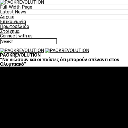
Full-Width Page
Latest News
Αρχική
Επικοινωνία
Πρωτοσέλιδο
Στοίχημα
Connect with us
PAOKREVOLUTION
“Να νιώσουν και οι παίκτες ότι μπορούν απέναντι στον
Ολυμπιακό”
Ποδόσφαιρο
«Πλέον έχουμε αλλάξει σαν ομάδα, παίξαμε σαν ένα»
«Το πιο σημαντικό είναι η αυτοπεποίθηση των
ποδοσφαιριστών»
«Πάμε να διεκδικήσουμε την οκτάδα»
«Είναι απόλαυση να παίζεις για τον κόσμο του ΠΑΟΚ»
«Θα τα δώσουμε όλα κόντρα στη Λιόν για την οκτάδα»
Μπάσκετ