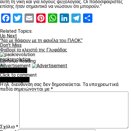
αυτή τη νίκη και για λόγους ψυχολογίας. Οι ποδοσφαιριστές
επίσης ήταν σημαντικό να νιώσουν ότι μπορούν.”
Facebook
Twitter
Email
Pinterest
WhatsApp
LinkedIn
Telegram
Μοιραστ
Related Topics:
Up Next
“Να με θάψουν με τη φανέλα του ΠΑΟΚ”
Don't Miss
Φαβορί το κλειστό της Γλυφάδας
paokrevolution
Continue Reading
Advertisement
You may like
Click to comment
Leave a Reply
Η ηλ. διεύθυνση σας δεν δημοσιεύεται.
Τα υποχρεωτικά
πεδία σημειώνονται με
*
Σχόλιο
*