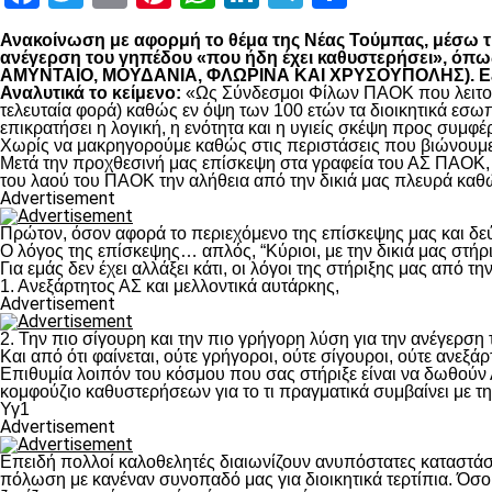
Ανακοίνωση με αφορμή το θέμα της Νέας Τούμπας, μέσω της
ανέγερση του γηπέδου «που ήδη έχει καθυστερήσει», 
ΑΜΥΝΤΑΙΟ, ΜΟΥΔΑΝΙΑ, ΦΛΩΡΙΝΑ ΚΑΙ ΧΡΥΣΟΥΠΟΛΗΣ). Εξηγο
Αναλυτικά το κείμενο:
«Ως Σύνδεσμοι Φίλων ΠΑΟΚ που λειτουρ
τελευταία φορά) καθώς εν όψη των 100 ετών τα διοικητικά εσω
επικρατήσει η λογική, η ενότητα και η υγιείς σκέψη προς συμ
Χωρίς να μακρηγορούμε καθώς στις περιστάσεις που βιώνουμε 
Μετά την προχθεσινή μας επίσκεψη στα γραφεία του ΑΣ ΠΑΟΚ, τ
του λαού του ΠΑΟΚ την αλήθεια από την δικιά μας πλευρά καθώ
Advertisement
Πρώτον, όσον αφορά το περιεχόμενο της επίσκεψης μας και δε
Ο λόγος της επίσκεψης… απλός, “Κύριοι, με την δικιά μας στήρ
Για εμάς δεν έχει αλλάξει κάτι, οι λόγοι της στήριξης μας από τ
1. Ανεξάρτητος ΑΣ και μελλοντικά αυτάρκης,
Advertisement
2. Την πιο σίγουρη και την πιο γρήγορη λύση για την ανέγερσ
Και από ότι φαίνεται, ούτε γρήγοροι, ούτε σίγουροι, ούτε ανεξάρ
Επιθυμία λοιπόν του κόσμου που σας στήριξε είναι να δωθούν
κομφούζιο καθυστερήσεων για το τι πραγματικά συμβαίνει με τ
Υγ1
Advertisement
Επειδή πολλοί καλοθελητές διαιωνίζουν ανυπόστατες καταστάσ
πόλωση με κανέναν συνοπαδό μας για διοικητικά τερτίπια. Όσο 