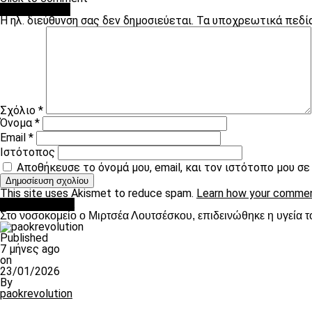
Leave a Reply
Η ηλ. διεύθυνση σας δεν δημοσιεύεται.
Τα υποχρεωτικά πεδί
Σχόλιο
*
Όνομα
*
Email
*
Ιστότοπος
Αποθήκευσε το όνομά μου, email, και τον ιστότοπο μου σ
This site uses Akismet to reduce spam.
Learn how your commen
Επικαιρότητα
Στο νοσοκομείο ο Μιρτσέα Λουτσέσκου, επιδεινώθηκε η υγεία τ
Published
7 μήνες ago
on
23/01/2026
By
paokrevolution