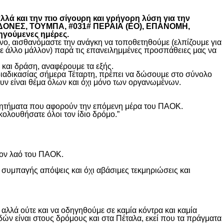
λά και την πιο σίγουρη και γρήγορη λύση για την
ΚΕΔΟΝΕΣ, ΤΟΥΜΠΑ, #031# ΠΕΡΑΙΑ (ΕΟ), ΕΠΑΝΟΜΗ,
ηγούμενες ημέρες.
, αισθανόμαστε την ανάγκη να τοποθετηθούμε (ελπίζουμε για
θε άλλο μάλλον) παρά τις επανειλημμένες προσπάθειες μας να
και δράση, αναφέρουμε τα εξής.
διαδικασίας σήμερα Τέταρτη, πρέπει να δώσουμε στο σύνολο
υν είναι θέμα όλων και όχι μόνο των οργανωμένων.
ά ζητήματα που αφορούν την επόμενη μέρα του ΠΑΟΚ.
κολουθήσατε όλοι τον ίδιο δρόμο.”
τον λαό του ΠΑΟΚ.
 συμπαγής απόψεις και όχι αβάσιμες τεκμηριώσεις και
λλά ούτε και να οδηγηθούμε σε καμία κόντρα και καμία
δών είναι στους δρόμους και στα Πέταλα, εκεί που τα πράγματα