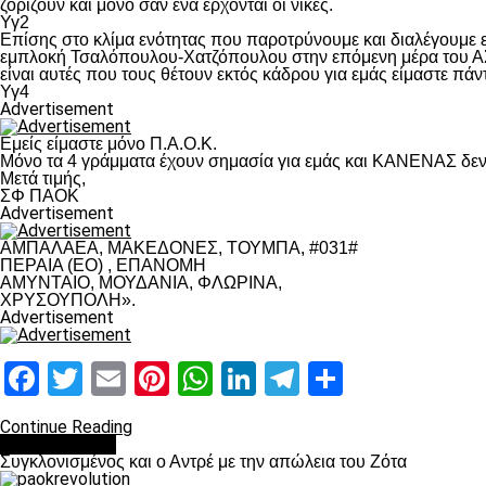
ζορίζουν και μόνο σαν ένα έρχονται οι νίκες.
Υγ2
Επίσης στο κλίμα ενότητας που παροτρύνουμε και διαλέγουμε
εμπλοκή Τσαλόπουλου-Χατζόπουλου στην επόμενη μέρα του ΑΣ Π
είναι αυτές που τους θέτουν εκτός κάδρου για εμάς είμαστε πά
Υγ4
Advertisement
Εμείς είμαστε μόνο Π.Α.Ο.Κ.
Μόνο τα 4 γράμματα έχουν σημασία για εμάς και ΚΑΝΕΝΑΣ δεν 
Μετά τιμής,
ΣΦ ΠΑΟΚ
Advertisement
ΑΜΠΑΛΑΕΑ, ΜΑΚΕΔΟΝΕΣ, ΤΟΥΜΠΑ, #031#
ΠΕΡΑΙΑ (ΕΟ) , ΕΠΑΝΟΜΗ
ΑΜΥΝΤΑΙΟ, ΜΟΥΔΑΝΙΑ, ΦΛΩΡΙΝΑ,
ΧΡΥΣΟΥΠΟΛΗ».
Advertisement
Facebook
Twitter
Email
Pinterest
WhatsApp
LinkedIn
Telegram
Μοιραστ
Continue Reading
Επικαιρότητα
Συγκλονισμένος και ο Αντρέ με την απώλεια του Ζότα