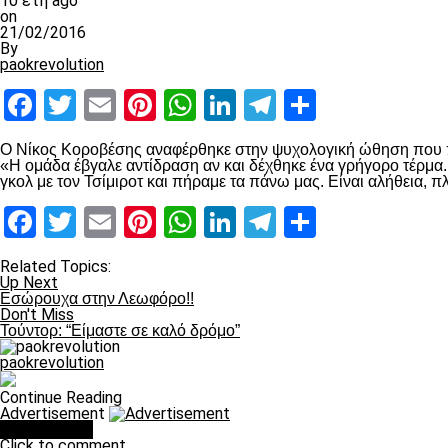
10 έτη ago
on
21/02/2016
By
paokrevolution
Facebook
Twitter
Email
Pinterest
WhatsApp
LinkedIn
Telegram
Μοιραστ
O Νίκος Κοροβέσης αναφέρθηκε στην ψυχολογική ώθηση που πή
«Η ομάδα έβγαλε αντίδραση αν και δέχθηκε ένα γρήγορο τέρμα
γκολ με τον Τσίμιροτ και πήραμε τα πάνω μας. Είναι αλήθεια, 
Facebook
Twitter
Email
Pinterest
WhatsApp
LinkedIn
Telegram
Μοιραστ
Related Topics:
Up Next
Εσώρουχα στην Λεωφόρο!!
Don't Miss
Τούντορ: “Είμαστε σε καλό δρόμο”
paokrevolution
Continue Reading
Advertisement
You may like
Click to comment