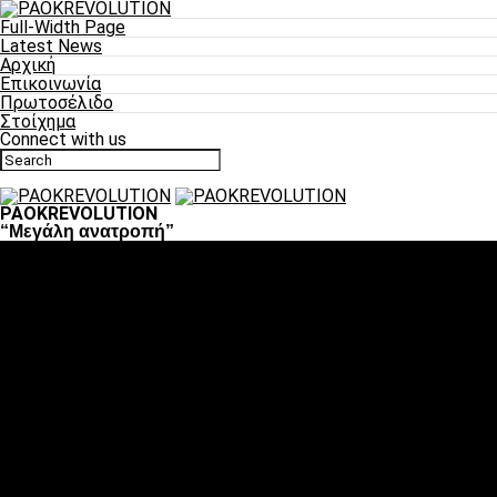
Full-Width Page
Latest News
Αρχική
Επικοινωνία
Πρωτοσέλιδο
Στοίχημα
Connect with us
PAOKREVOLUTION
“Μεγάλη ανατροπή”
Ποδόσφαιρο
«Πλέον έχουμε αλλάξει σαν ομάδα, παίξαμε σαν ένα»
«Το πιο σημαντικό είναι η αυτοπεποίθηση των ποδοσφαιριστώ
«Πάμε να διεκδικήσουμε την οκτάδα»
«Είναι απόλαυση να παίζεις για τον κόσμο του ΠΑΟΚ»
«Θα τα δώσουμε όλα κόντρα στη Λιόν για την οκτάδα»
Μπάσκετ
Αλλαγή ώρας με Σπόρτινγκ και Μπιλμπάο