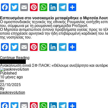
Facebook
Twitter
Email
Pinterest
WhatsApp
LinkedIn
Telegram
Μοιραστ
Εσπευσμένα στο νοσοκομείο μεταφέρθηκε ο Μιρτσέα Λουτσ
Ο ομοσπονδιακός τεχνικός της εθνικής Ρουμανίας εισήχθη εσπ
του, σύμφωνα με τη ρουμανική εφημερίδα ProSport.
Ο Μιρτσέα αντιμετώπισε έντονα προβλήματα υγείας προς το τέλ
οποίο επηρέασε αρνητικά την ήδη επιβαρυμένη καρδιακή του λει
της νοσηλείας του.
Facebook
Twitter
Email
Pinterest
WhatsApp
LinkedIn
Telegram
Μοιραστ
Continue Reading
Επικαιρότητα
Ανακοίνωση εννιά ΣΦ ΠΑΟΚ: «Θέλουμε ανεξάρτητο και αυτάρκη
Published
10 μήνες ago
on
22/10/2025
By
paokrevolution
Facebook
Twitter
Email
Pinterest
WhatsApp
LinkedIn
Telegram
Μοιραστ