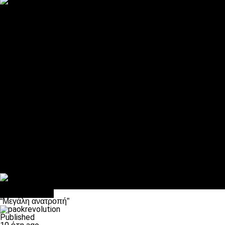
ΠΑΟΚ και τηλεοπτικά: αποκλειστικά απόφαση Σαββίδη
Αντίπαλοι
Νέα προβλήματα στην Μπέτις πριν την Τούμπα
Επίσημο «stop» στους φίλους του ΠΑΟΚ στο Αγρίνιο
Η Λιόν «σφυροκόπησε» τη Μονακό και πλησιάζει στο Champio
ΠΑΟΚ: Τι έκαναν οι αντίπαλοί του στο Europa League
Η Ριέκα διέκοψε την εγγραφή μελών ενόψει… ΠΑΟΚ
Διάφορα
Πέθανε ο μπαμπάς του Γιαννάκη, Λουκάς Μήλιος
ΣΦ ΠΑΟΚ Θύρα 4: Ανακοίνωσε οδική εκδρομή για τον αγώνα με
Κανείς δεν ξέχασε τα έξι αετόπουλα
Στο OPEN τα προκριματικά, στη NOVA τα του πρωταθλήματος
Σαν σήμερα: Οταν “έφυγε” ο Λόραντ
Επικαιρότητα
“Μεγάλη ανατροπή”
Published