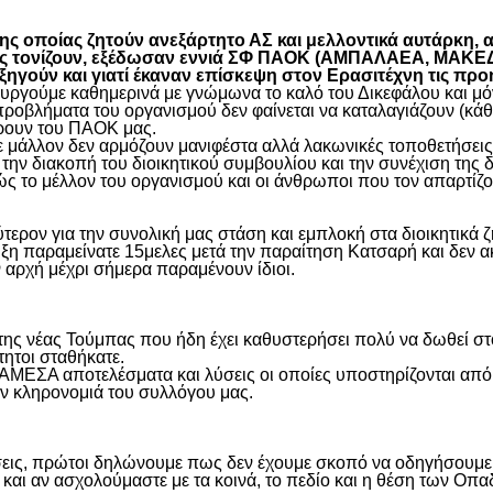
 οποίας ζητούν ανεξάρτητο ΑΣ και μελλοντικά αυτάρκη, αλ
όπως τονίζουν, εξέδωσαν εννιά ΣΦ ΠΑΟΚ (ΑΜΠΑΛΑΕΑ, ΜΑ
ύν και γιατί έκαναν επίσκεψη στον Ερασιτέχνη τις προ
γούμε καθημερινά με γνώμωνα το καλό του Δικεφάλου και μόνο
προβλήματα του οργανισμού δεν φαίνεται να καταλαγιάζουν (κά
φέρουν του ΠΑΟΚ μας.
μάλλον δεν αρμόζουν μανιφέστα αλλά λακωνικές τοποθετήσεις 
ην διακοπή του διοικητικού συμβουλίου και την συνέχιση της 
ς το μέλλον του οργανισμού και οι άνθρωποι που τον απαρτίζο
ύτερον για την συνολική μας στάση και εμπλοκή στα διοικητικ
ιξη παραμείνατε 15μελες μετά την παραίτηση Κατσαρή και δεν α
ην αρχή μέχρι σήμερα παραμένουν ίδιοι.
η της νέας Τούμπας που ήδη έχει καθυστερήσει πολύ να δωθεί σ
τητοι σταθήκατε.
 ΑΜΕΣΑ αποτελέσματα και λύσεις οι οποίες υποστηρίζονται από
ην κληρονομιά του συλλόγου μας.
εις, πρώτοι δηλώνουμε πως δεν έχουμε σκοπό να οδηγήσουμε α
και αν ασχολούμαστε με τα κοινά, το πεδίο και η θέση των Οπα