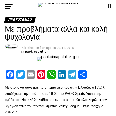
ΠΡΩΤΟΣΈΛΙΔΟ
Με προβλήματα αλλά και καλή
ψυχολογία
Published
10 έτη ago
on
08/11/2016
By
paokrevolution
Facebook
Twitter
Email
Pinterest
WhatsApp
LinkedIn
Telegram
Μοιρασ
Με στόχο να συνεχίσει το αήττητο σερί του στην Ελλάδα, ο ΠΑΟΚ
υποδέχεται, την Τετάρτη στις 19:00 στο PAOK Sports Arena, την
ομάδα του Ηρακλή Χαλκίδας, σε ένα ματς που θα ολοκληρώσει την
3η αγωνιστική του πρωταθλήματος Volley League “Πάμε Στοίχημα”
2016-17.