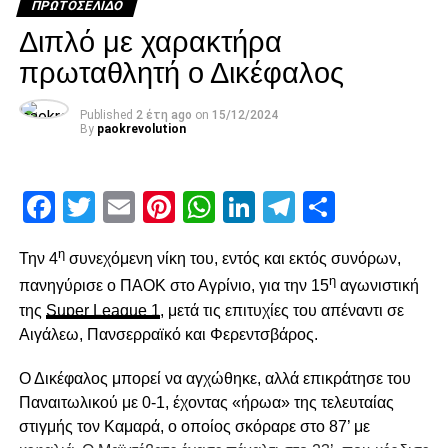
ομάδα στον δύσκολο αγώνα της Τετάρτης, ο οποίος αποτελεί μια
ΠΡΩΤΟΣΈΛΙΔΟ
καλή πρόβα ενόψει του ντέρμπι με τον Ολυμπιακό στην 4η
Διπλό με χαρακτήρα
αγωνιστική.
πρωταθλητή ο Δικέφαλος
Υπενθυμίζεται ότι συνεχίζεται κανονικά η διάθεση των εισιτηρίων από
Published
2 έτη ago
on
15/12/2024
τα γραφεία του Τ.Α.Π. στο PAOK SPORTS ARENA, από το
By
paokrevolution
τηλεφωνικό κέντρο της Tickethour και μέσω internet.
Όσοι έχουν αγοράσει εισιτήριο διαρκείας 2016-17, ότι μπορούν να
Facebook
Twitter
Email
Pinterest
WhatsApp
LinkedIn
Telegram
Μοιρασ
παραλαμβάνουν τις κάρτες από τα γραφεία του τμήματος στο PAOK
Sports Arena (τηλ. 2313036354), καθημερινά από τις 10:00 μέχρι τις
η
Την 4
συνεχόμενη νίκη του, εντός και εκτός συνόρων,
17:00.
η
πανηγύρισε ο ΠΑΟΚ στο Αγρίνιο, για την 15
αγωνιστική
της
Super League 1
, μετά τις επιτυχίες του απέναντι σε
ADVERTISEMENT
Αιγάλεω, Πανσερραϊκό και Φερεντσβάρος.
Ο Δικέφαλος μπορεί να αγχώθηκε, αλλά επικράτησε του
Παναιτωλικού με 0-1, έχοντας «ήρωα» της τελευταίας
Facebook
Twitter
Email
Pinterest
WhatsApp
LinkedIn
Telegram
Μοιρασ
στιγμής τον Καμαρά, ο οποίος σκόραρε στο 87’ με