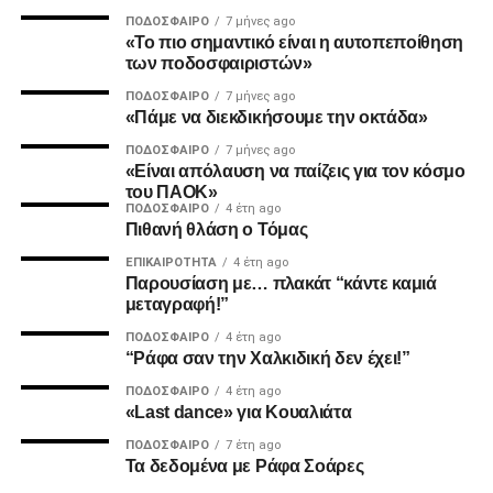
ΠΟΔΌΣΦΑΙΡΟ
7 μήνες ago
MVP
«Το πιο σημαντικό είναι η αυτοπεποίθηση
των ποδοσφαιριστών»
Ο Καμαρά έκρινε ακόμη ένα ματς του ΠΑΟΚ τη φετινή
ΠΟΔΌΣΦΑΙΡΟ
7 μήνες ago
σεζόν με κεφαλιά, μετά τα σημαντικά γκολ του κόντρα σε
«Πάμε να διεκδικήσουμε την οκτάδα»
Ατρόμητο και Λεβαδειακό.
ΠΟΔΌΣΦΑΙΡΟ
7 μήνες ago
«Είναι απόλαυση να παίζεις για τον κόσμο
ΔΙΑΙΤΗΣΙΑ
του ΠΑΟΚ»
ΠΟΔΌΣΦΑΙΡΟ
4 έτη ago
Πιθανή θλάση ο Τόμας
Ο Τσακαλίδης δεν ήρθε αντιμέτωπος με κάποια δύσκολη
φάση. Καταλόγισε στο 21’ χωρίς δεύτερη σκέψη το
ΕΠΙΚΑΙΡΌΤΗΤΑ
4 έτη ago
Παρουσίαση με… πλακάτ “κάντε καμιά
πέναλτι υπέρ του Παναιτωλικού για μαρκάρισμα του
μεταγραφή!”
Μιχαηλίδη και έβγαλε συνολικά από το τσεπάκι του επτά
ΠΟΔΌΣΦΑΙΡΟ
4 έτη ago
κίτρινες.
“Ράφα σαν την Χαλκιδική δεν έχει!”
ΠΟΔΌΣΦΑΙΡΟ
4 έτη ago
«Last dance» για Κουαλιάτα
ADVERTISEMENT
ΠΟΔΌΣΦΑΙΡΟ
7 έτη ago
Τα δεδομένα με Ράφα Σοάρες