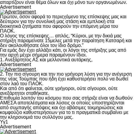
απαρτίζουν είναι θέμα όλων και όχι μόνο των οργανωμένων.
Advertisement
Πρώτον, όσον αφορά το περιεχόμενο της επίσκεψης μας και
δεύτερον για την συνολική μας στάση και εμπλοκή στα
διοικητικά ζητήματα που αφορούν την επόμενη μέρα του
ΠΑΟΚ.
Ο λόγος της επίσκεψης… απλός, “Κύριοι, με την δικιά μας
στήριξη παραμείνατε 15μελες μετά την παραίτηση Κατσαρή και
δεν ακολουθήσατε όλοι τον ίδιο δρόμο.”
Για εμάς δεν έχει αλλάξει κάτι, οι λόγοι της στήριξης μας από
την αρχή μέχρι σήμερα παραμένουν ίδιοι.
1. Ανεξάρτητος ΑΣ και μελλοντικά αυτάρκης,
Advertisement
2. Την πιο σίγουρη και την πιο γρήγορη λύση για την ανέγερση
της νέας Τούμπας που ήδη έχει καθυστερήσει πολύ να δωθεί
στον λαό του ΠΑΟΚ.
Και από ότι φαίνεται, ούτε γρήγοροι, ούτε σίγουροι, ούτε
ανεξάρτητοι σταθήκατε.
Επιθυμία λοιπόν του κόσμου που σας στήριξε είναι να δωθούν
ΑΜΕΣΑ αποτελέσματα και λύσεις οι οποίες υποστηρίζονται
από συμπαγής απόψεις και όχι αβάσιμες τεκμηριώσεις και
κομφούζιο καθυστερήσεων για το τι πραγματικά συμβαίνει με
την κληρονομιά του συλλόγου μας.
Υγ1
Advertisement