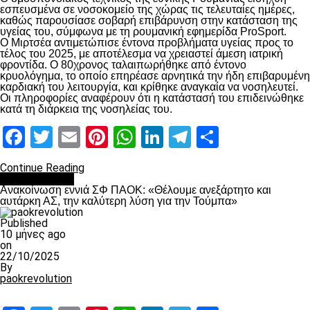
εσπευσμένα σε νοσοκομείο της χώρας τις τελευταίες ημέρες,
καθώς παρουσίασε σοβαρή επιβάρυνση στην κατάσταση της
υγείας του, σύμφωνα με τη ρουμανική εφημερίδα ProSport.
Ο Μιρτσέα αντιμετώπισε έντονα προβλήματα υγείας προς το
τέλος του 2025, με αποτέλεσμα να χρειαστεί άμεση ιατρική
φροντίδα. Ο 80χρονος ταλαιπωρήθηκε από έντονο
κρυολόγημα, το οποίο επηρέασε αρνητικά την ήδη επιβαρυμένη
καρδιακή του λειτουργία, και κρίθηκε αναγκαία να νοσηλευτεί.
Οι πληροφορίες αναφέρουν ότι η κατάστασή του επιδεινώθηκε
κατά τη διάρκεια της νοσηλείας του.
Facebook
Twitter
Email
Pinterest
WhatsApp
LinkedIn
Telegram
Μοιραστ
Continue Reading
Επικαιρότητα
Ανακοίνωση εννιά ΣΦ ΠΑΟΚ: «Θέλουμε ανεξάρτητο και
αυτάρκη ΑΣ, την καλύτερη λύση για την Τούμπα»
Published
10 μήνες ago
on
22/10/2025
By
paokrevolution