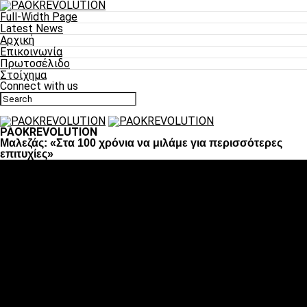
Full-Width Page
Latest News
Αρχική
Επικοινωνία
Πρωτοσέλιδο
Στοίχημα
Connect with us
PAOKREVOLUTION
Μαλεζάς: «Στα 100 χρόνια να μιλάμε για περισσότερες
επιτυχίες»
Ποδόσφαιρο
«Πλέον έχουμε αλλάξει σαν ομάδα, παίξαμε σαν ένα»
«Το πιο σημαντικό είναι η αυτοπεποίθηση των
ποδοσφαιριστών»
«Πάμε να διεκδικήσουμε την οκτάδα»
«Είναι απόλαυση να παίζεις για τον κόσμο του ΠΑΟΚ»
«Θα τα δώσουμε όλα κόντρα στη Λιόν για την οκτάδα»
Μπάσκετ