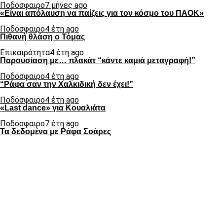
Ποδόσφαιρο
7 μήνες ago
«Είναι απόλαυση να παίζεις για τον κόσμο του ΠΑΟΚ»
Ποδόσφαιρο
4 έτη ago
Πιθανή θλάση ο Τόμας
Επικαιρότητα
4 έτη ago
Παρουσίαση με… πλακάτ “κάντε καμιά μεταγραφή!”
Ποδόσφαιρο
4 έτη ago
“Ράφα σαν την Χαλκιδική δεν έχει!”
Ποδόσφαιρο
4 έτη ago
«Last dance» για Κουαλιάτα
Ποδόσφαιρο
7 έτη ago
Τα δεδομένα με Ράφα Σοάρες