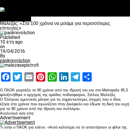
Στο OPEN τα προκριματικά, στη NOVA τα του πρωταθλήματος
Σαν σήμερα: Οταν “έφυγε” ο Λόραντ
Επικαιρότητα
Μαλεζάς: «Στα 100 χρόνια να μιλάμε για περισσότερες
επιτυχίες»
Published
10 έτη ago
on
19/04/2016
By
paokrevolution
Facebook
Twitter
Email
Pinterest
WhatsApp
LinkedIn
Telegram
Μοιραστ
Ο ΠΑΟΚ γιορτάζει τα 90 χρόνια από την ίδρυσή του και στο Metropolis 95,5
φιλοξενήθηκε ο αρχηγός της ομάδας ποδοσφαίρου, Στέλιος Μαλεζάς.
Ο Έλληνας αμυντικός μίλησε για τις σημαντικότερες στιγμές που ο ίδιος
έζησε στα χρόνια που αγωνίζεται στον Δικέφαλο και έδωσε τη δική του ευχή
για τα 90 χρόνια από την ίδρυση του συλλόγου.
Αναλυτικά όσα είπε:
Advertisement
Τι είναι ο ΠΑΟΚ για εσένα: «Αυτό καλύτερα να το απαντήσουν οι φίλοι της