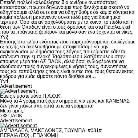
Επειδή πολλοί καλοθελητές διαιωνίζουν ανυπόστατες
καταστάσεις, πρώτοι δηλώνουμε πως δεν έχουμε σκοπό να
οδηγήσουμε αλλά ούτε και να οδηγηθούμε σε καμία κόντρα και
καμία πόλωση με κανέναν συνοπαδό μας για διοικητικά
τερτίπια. Όσο και αν ασχολούμαστε με τα κοινά, το πεδίο και η
θέση των Οπαδών είναι στους δρόμους και στα Πέταλα, εκεί
που τα πράγματα ζορίζουν και μόνο σαν ένα έρχονται οι νίκες.
Υγ2
Επίσης στο κλίμα ενότητας που παροτρύνουμε και διαλέγουμε
εξ αρχής να ακολουθήσουμε αποφασίσαμε να μην
ανακοινώσουμε δημόσια τους λόγους που είμαστε κάθετα
απέναντι στην εμπλοκή Τσαλόπουλου-Χατζόπουλου στην
επόμενη μέρα του ΑΣ ΠΑΟΚ, αλλά όσοι ενδιαφέρονται να
ακούσουν ποιες συγκεκριμένες κινήσεις τους, συναντήσεις
τους και τοποθετήσεις τους είναι αυτές που τους θέτουν εκτός
κάδρου για εμάς είμαστε πάντα διαθέσιμοι…
Υγ4
Advertisement
Εμείς είμαστε μόνο Π.Α.Ο.Κ.
Μόνο τα 4 γράμματα έχουν σημασία για εμάς και ΚΑΝΕΝΑΣ
δεν είναι πάνω απο αυτά τα ιερά γράμματα.
Μετά τιμής,
ΣΦ ΠΑΟΚ
Advertisement
ΑΜΠΑΛΑΕΑ, ΜΑΚΕΔΟΝΕΣ, ΤΟΥΜΠΑ, #031#
ΠΕΡΑΙΑ (ΕΟ) , ΕΠΑΝΟΜΗ