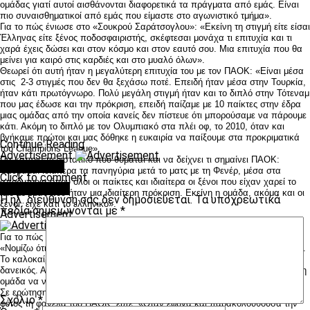
ομάδας γιατί αυτοί αισθάνονται διαφορετικά τα πράγματα από εμάς. Eίναι
πιο συναισθηματικοί από εμάς που είμαστε στο αγωνιστικό τμήμα».
Για το πώς ένιωσε στο «Σουκρού Σαράτσογλου»: «Εκείνη τη στιγμή είτε είσαι
Έλληνας είτε ξένος ποδοσφαιριστής, σκέφτεσαι μονάχα τι επιτυχία και τι
χαρά έχεις δώσει και στον κόσμο και στον εαυτό σου. Μια επιτυχία που θα
μείνει για καιρό στις καρδιές και στο μυαλό όλων».
Θεωρεί ότι αυτή ήταν η μεγαλύτερη επιτυχία του με τον ΠΑΟΚ: «Είναι μέσα
στις 2-3 στιγμές που δεν θα ξεχάσω ποτέ. Επειδή ήταν μέσα στην Τουρκία,
ήταν κάτι πρωτόγνωρο. Πολύ μεγάλη στιγμή ήταν και το διπλό στην Τότεναμ
που μας έδωσε και την πρόκριση, επειδή παίζαμε με 10 παίκτες στην έδρα
μιας ομάδας από την οποία κανείς δεν πίστευε ότι μπορούσαμε να πάρουμε
κάτι. Ακόμη το διπλό με τον Ολυμπιακό στα πλέι οφ, το 2010, όταν και
βγήκαμε πρώτοι και μας δόθηκε η ευκαιρία να παίξουμε στα προκριματικά
Continue Reading
του Champions League».
Advertisement
Για κάποιο περιστατικό που θυμάται και να δείχνει τι σημαίνει ΠΑΟΚ:
You may like
«Θυμάμαι ιδιαίτερα τα πανηγύρια μετά το ματς με τη Φενέρ, μέσα στα
Click to comment
αποδυτήρια όπου όλοι οι παίκτες και ιδιαίτερα οι ξένοι που είχαν χαρεί το
Leave a Reply
ίδιο με εμάς που ήταν μια ιδιαίτερη πρόκριση. Εκείνη η ομάδα, ακόμα και οι
Η ηλ. διεύθυνση σας δεν δημοσιεύεται.
Τα υποχρεωτικά
ξένοι, είχε κάτι το ελληνικό».
πεδία σημειώνονται με
*
Advertisement
Για το πώς καθιερώθηκε στον ΠΑΟΚ και ποιος τον βοήθησε περισσότερο:
«Νομίζω ότι ο Σάντος μαζί με τον Βρύζα με βοήθησαν να μείνω στην ομάδα.
Το καλοκαίρι του 2008, αν δεν κάνω λάθος, μου ζητήθηκε να πάω κάπου
δανεικός. Αυτοί με κράτησαν, ήμουν πολύ τυχερός και με βοήθησε και όλη η
ομάδα να νιώσω καλύτερα και να πάρω παιχνίδια».
Σε ερώτηση του Παναγιώτη Κερμανίδη για το πώς νιώθει που ξαναφορά
Σχόλιο
*
φέτος τη φανέλα του ΠΑΟΚ, είπε: «Όταν έφυγα και παρακολουθούσα την