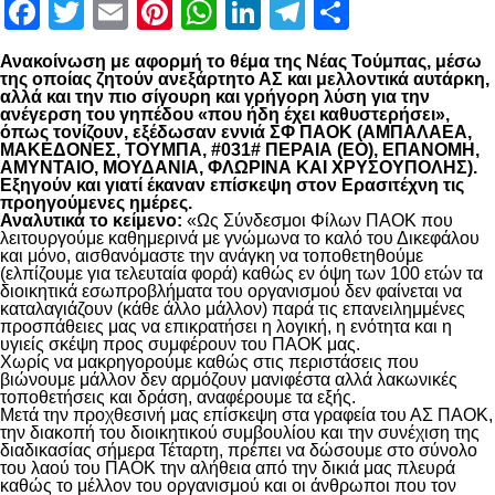
Facebook
Twitter
Email
Pinterest
WhatsApp
LinkedIn
Telegram
Μοιραστ
Ανακοίνωση με αφορμή το θέμα της Νέας Τούμπας, μέσω
της οποίας ζητούν ανεξάρτητο ΑΣ και μελλοντικά αυτάρκη,
αλλά και την πιο σίγουρη και γρήγορη λύση για την
ανέγερση του γηπέδου «που ήδη έχει καθυστερήσει»,
όπως τονίζουν, εξέδωσαν εννιά ΣΦ ΠΑΟΚ (ΑΜΠΑΛΑΕΑ,
ΜΑΚΕΔΟΝΕΣ, ΤΟΥΜΠΑ, #031# ΠΕΡΑΙΑ (ΕΟ), ΕΠΑΝΟΜΗ,
ΑΜΥΝΤΑΙΟ, ΜΟΥΔΑΝΙΑ, ΦΛΩΡΙΝΑ ΚΑΙ ΧΡΥΣΟΥΠΟΛΗΣ).
Εξηγούν και γιατί έκαναν επίσκεψη στον Ερασιτέχνη τις
προηγούμενες ημέρες.
Αναλυτικά το κείμενο:
«Ως Σύνδεσμοι Φίλων ΠΑΟΚ που
λειτουργούμε καθημερινά με γνώμωνα το καλό του Δικεφάλου
και μόνο, αισθανόμαστε την ανάγκη να τοποθετηθούμε
(ελπίζουμε για τελευταία φορά) καθώς εν όψη των 100 ετών τα
διοικητικά εσωπροβλήματα του οργανισμού δεν φαίνεται να
καταλαγιάζουν (κάθε άλλο μάλλον) παρά τις επανειλημμένες
προσπάθειες μας να επικρατήσει η λογική, η ενότητα και η
υγιείς σκέψη προς συμφέρουν του ΠΑΟΚ μας.
Χωρίς να μακρηγορούμε καθώς στις περιστάσεις που
βιώνουμε μάλλον δεν αρμόζουν μανιφέστα αλλά λακωνικές
τοποθετήσεις και δράση, αναφέρουμε τα εξής.
Μετά την προχθεσινή μας επίσκεψη στα γραφεία του ΑΣ ΠΑΟΚ,
την διακοπή του διοικητικού συμβουλίου και την συνέχιση της
διαδικασίας σήμερα Τέταρτη, πρέπει να δώσουμε στο σύνολο
του λαού του ΠΑΟΚ την αλήθεια από την δικιά μας πλευρά
καθώς το μέλλον του οργανισμού και οι άνθρωποι που τον