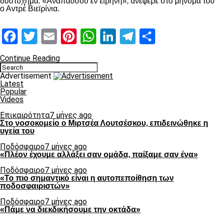
δυστύχημα. «Αναπαύσου εν ειρήνη», ανέφερε στο μήνυμά του
ο Αντρέ Βιεϊρίνια.
Facebook
Twitter
Email
Pinterest
WhatsApp
LinkedIn
Telegram
Μοιραστ
Continue Reading
Advertisement
Latest
Popular
Videos
Επικαιρότητα
7 μήνες ago
Στο νοσοκομείο ο Μιρτσέα Λουτσέσκου, επιδεινώθηκε η
υγεία του
Ποδόσφαιρο
7 μήνες ago
«Πλέον έχουμε αλλάξει σαν ομάδα, παίξαμε σαν ένα»
Ποδόσφαιρο
7 μήνες ago
«Το πιο σημαντικό είναι η αυτοπεποίθηση των
ποδοσφαιριστών»
Ποδόσφαιρο
7 μήνες ago
«Πάμε να διεκδικήσουμε την οκτάδα»