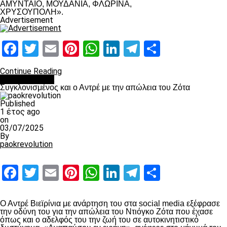
ΑΜΥΝΤΑΙΟ, ΜΟΥΔΑΝΙΑ, ΦΛΩΡΙΝΑ,
ΧΡΥΣΟΥΠΟΛΗ».
Advertisement
Facebook
Twitter
Email
Pinterest
WhatsApp
LinkedIn
Telegram
Μοιραστ
Continue Reading
Επικαιρότητα
Συγκλονισμένος και ο Αντρέ με την απώλεια του Ζότα
Published
1 έτος ago
on
03/07/2025
By
paokrevolution
Facebook
Twitter
Email
Pinterest
WhatsApp
LinkedIn
Telegram
Μοιραστ
Ο Αντρέ Βιεϊρίνια με ανάρτηση του στα social media εξέφρασε
την οδύνη του για την απώλεια του Ντιόγκο Ζότα που έχασε
όπως και ο αδελφός του την ζωή του σε αυτοκινητιστικό