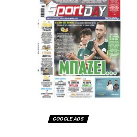
GOOGLE ADS