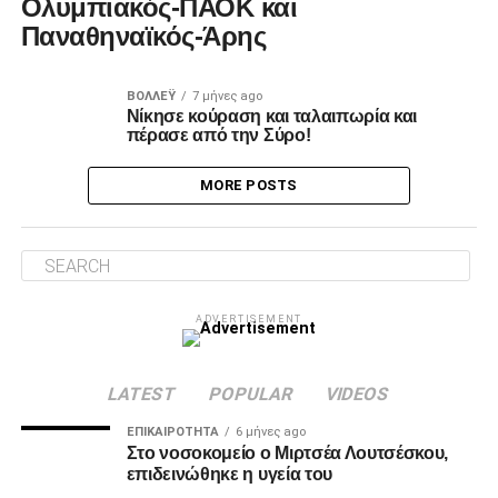
Ολυμπιακός-ΠΑΟΚ και
Παναθηναϊκός-Άρης
ΒΌΛΛΕΫ
7 μήνες ago
Νίκησε κούραση και ταλαιπωρία και
πέρασε από την Σύρο!
MORE POSTS
ADVERTISEMENT
LATEST
POPULAR
VIDEOS
ΕΠΙΚΑΙΡΌΤΗΤΑ
6 μήνες ago
Στο νοσοκομείο ο Μιρτσέα Λουτσέσκου,
επιδεινώθηκε η υγεία του