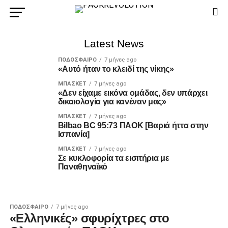
Latest News
ΠΟΔΌΣΦΑΙΡΟ
7 μήνες ago
«Αυτό ήταν το κλειδί της νίκης»
ΜΠΆΣΚΕΤ
7 μήνες ago
«Δεν είχαμε εικόνα ομάδας, δεν υπάρχει
δικαιολογία για κανέναν μας»
ΜΠΆΣΚΕΤ
7 μήνες ago
Bilbao BC 95:73 ΠΑΟΚ [Βαριά ήττα στην
Ισπανία]
ΜΠΆΣΚΕΤ
7 μήνες ago
Σε κυκλοφορία τα εισιτήρια με
Παναθηναϊκό
ΠΟΔΌΣΦΑΙΡΟ
7 μήνες ago
«Ελληνικές» σφυρίχτρες στο